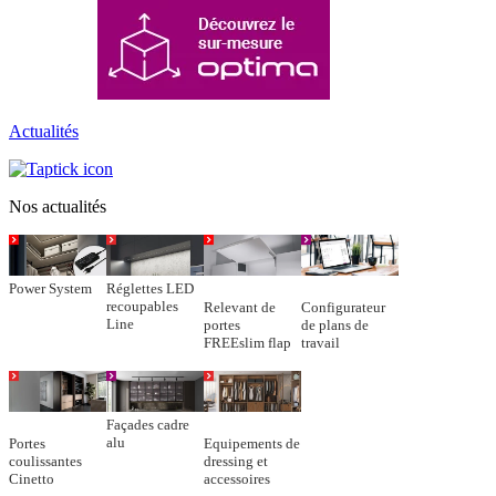
Actualités
Nos actualités
Power System
Réglettes LED
recoupables
Relevant de
Configurateur
Line
portes
de plans de
FREEslim flap
travail
Façades cadre
alu
Portes
Equipements de
coulissantes
dressing et
Cinetto
accessoires