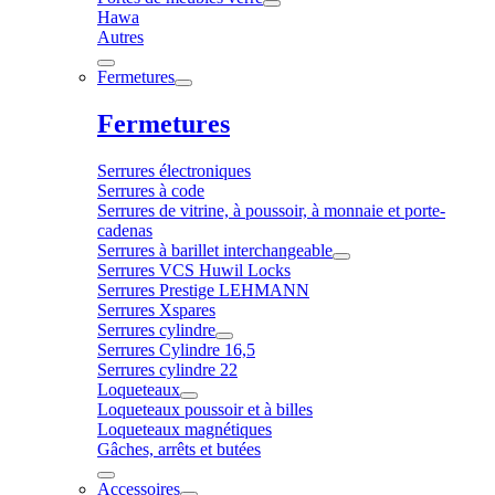
Hawa
Autres
Fermetures
Fermetures
Serrures électroniques
Serrures à code
Serrures de vitrine, à poussoir, à monnaie et porte-
cadenas
Serrures à barillet interchangeable
Serrures VCS Huwil Locks
Serrures Prestige LEHMANN
Serrures Xspares
Serrures cylindre
Serrures Cylindre 16,5
Serrures cylindre 22
Loqueteaux
Loqueteaux poussoir et à billes
Loqueteaux magnétiques
Gâches, arrêts et butées
Accessoires