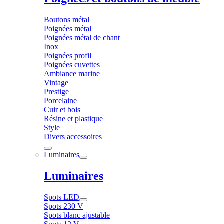
Boutons métal
Poignées métal
Poignées métal de chant
Inox
Poignées profil
Poignées cuvettes
Ambiance marine
Vintage
Prestige
Porcelaine
Cuir et bois
Résine et plastique
Style
Divers accessoires
Luminaires
Luminaires
Spots LED
Spots 230 V
Spots blanc ajustable