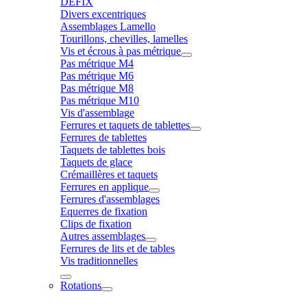
DÉFIX
Divers excentriques
Assemblages Lamello
Tourillons, chevilles, lamelles
Vis et écrous à pas métrique
Pas métrique M4
Pas métrique M6
Pas métrique M8
Pas métrique M10
Vis d'assemblage
Ferrures et taquets de tablettes
Ferrures de tablettes
Taquets de tablettes bois
Taquets de glace
Crémaillères et taquets
Ferrures en applique
Ferrures d'assemblages
Equerres de fixation
Clips de fixation
Autres assemblages
Ferrures de lits et de tables
Vis traditionnelles
Rotations