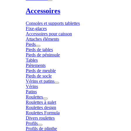
Accessoires
Consoles et supports tablettes
Fixe-glaces
Accessoires pour caisson
Attaches éléments
Pieds
Pieds de tables
Pieds de péninsule
Tables
Piètements
Pieds de meuble
Pieds de socle
Vérins et patins
Vérins
Patins
Roulettes
Roulettes à galet
Roulettes design
Roulettes Formula
Divers roulettes
Profils
Profils de plinthe