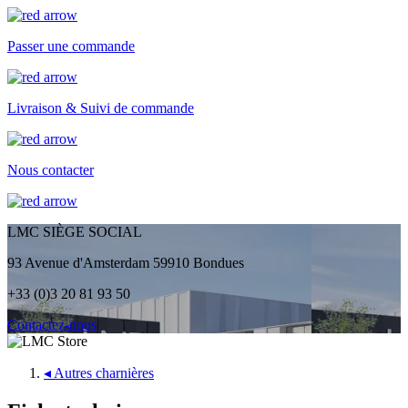
Passer une commande
Livraison & Suivi de commande
Nous contacter
LMC SIÈGE SOCIAL
93 Avenue d'Amsterdam 59910 Bondues
+33 (0)3 20 81 93 50
Contactez-nous
◂
Autres charnières