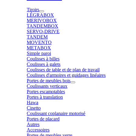
Tiroirs
LÉGRABOX
MERIVOBOX
TANDEMBOX
SERVO-DRIVE
TANDEM
MOVENTO
METABOX
Simple paroi
Coulisses à billes
Coulisses à galets
Coulisses de table et de plan de travail
Coulisses d'armoires et guidages linéaires
Portes de meubles bois
Coulissants verticaux
Portes escamotables
Portes à translation
Hawa
Cinetto
Coulissant coplanaire motorisé
Portes de placard
Autres
Accessoires
Portes de meubles verre