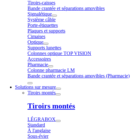
Tiroirs-caisses
Bande crantée et séparations amovibles
Signalétique
Système câble
Porte-étiquettes
Plaques et supports
Cimaises
Optique
Supports lunettes
Colonnes optique TOP VISION
Accessoires
Pharmacie
Colonne pharmacie LM
Bande crantée et séparations amovibles (Pharmacie)
Solutions sur mesure
Tiroirs montés
Tiroirs montés
LÉGRABOX
Standard
À l'anglaise
Sous-évier