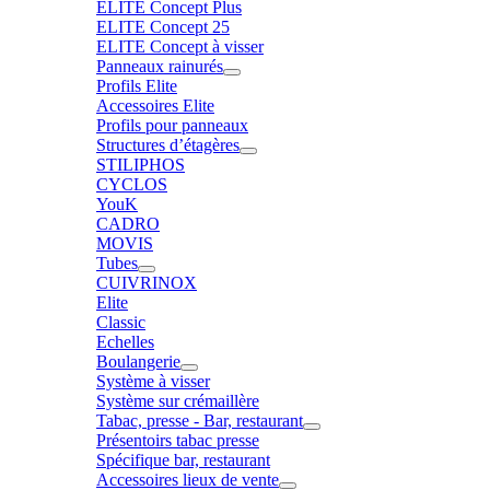
ELITE Concept Plus
ELITE Concept 25
ELITE Concept à visser
Panneaux rainurés
Profils Elite
Accessoires Elite
Profils pour panneaux
Structures d’étagères
STILIPHOS
CYCLOS
YouK
CADRO
MOVIS
Tubes
CUIVRINOX
Elite
Classic
Echelles
Boulangerie
Système à visser
Système sur crémaillère
Tabac, presse - Bar, restaurant
Présentoirs tabac presse
Spécifique bar, restaurant
Accessoires lieux de vente