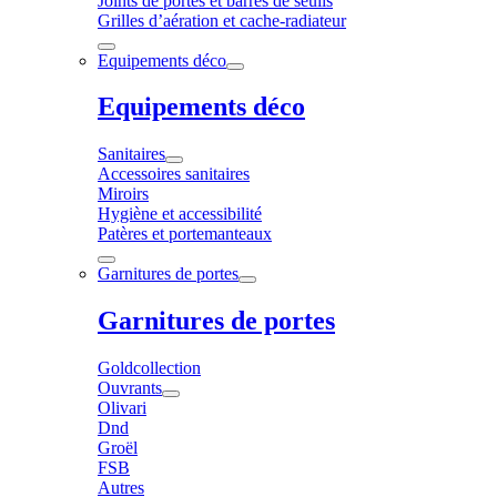
Joints de portes et barres de seuils
Grilles d’aération et cache-radiateur
Equipements déco
Equipements déco
Sanitaires
Accessoires sanitaires
Miroirs
Hygiène et accessibilité
Patères et portemanteaux
Garnitures de portes
Garnitures de portes
Goldcollection
Ouvrants
Olivari
Dnd
Groël
FSB
Autres