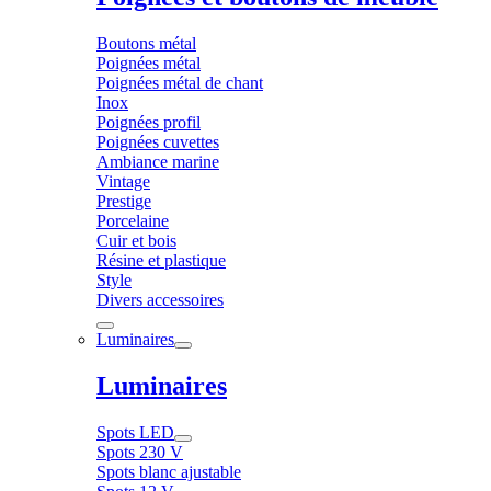
Boutons métal
Poignées métal
Poignées métal de chant
Inox
Poignées profil
Poignées cuvettes
Ambiance marine
Vintage
Prestige
Porcelaine
Cuir et bois
Résine et plastique
Style
Divers accessoires
Luminaires
Luminaires
Spots LED
Spots 230 V
Spots blanc ajustable