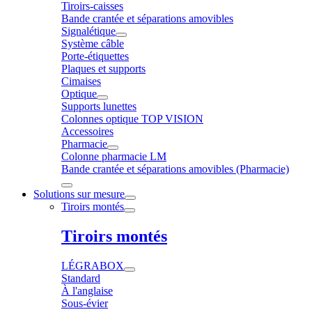
Tiroirs-caisses
Bande crantée et séparations amovibles
Signalétique
Système câble
Porte-étiquettes
Plaques et supports
Cimaises
Optique
Supports lunettes
Colonnes optique TOP VISION
Accessoires
Pharmacie
Colonne pharmacie LM
Bande crantée et séparations amovibles (Pharmacie)
Solutions sur mesure
Tiroirs montés
Tiroirs montés
LÉGRABOX
Standard
À l'anglaise
Sous-évier