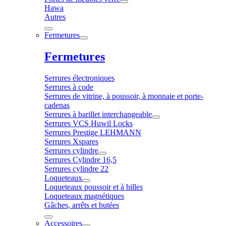
Hawa
Autres
Fermetures
Fermetures
Serrures électroniques
Serrures à code
Serrures de vitrine, à poussoir, à monnaie et porte-
cadenas
Serrures à barillet interchangeable
Serrures VCS Huwil Locks
Serrures Prestige LEHMANN
Serrures Xspares
Serrures cylindre
Serrures Cylindre 16,5
Serrures cylindre 22
Loqueteaux
Loqueteaux poussoir et à billes
Loqueteaux magnétiques
Gâches, arrêts et butées
Accessoires