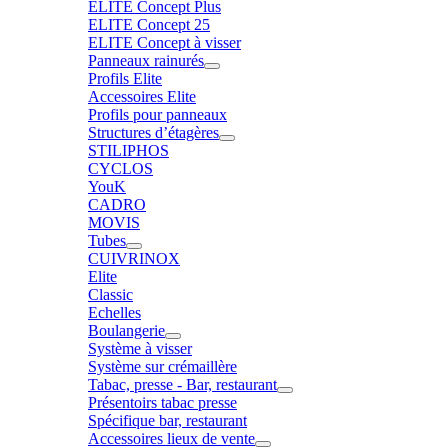
ELITE Concept Plus
ELITE Concept 25
ELITE Concept à visser
Panneaux rainurés
Profils Elite
Accessoires Elite
Profils pour panneaux
Structures d’étagères
STILIPHOS
CYCLOS
YouK
CADRO
MOVIS
Tubes
CUIVRINOX
Elite
Classic
Echelles
Boulangerie
Système à visser
Système sur crémaillère
Tabac, presse - Bar, restaurant
Présentoirs tabac presse
Spécifique bar, restaurant
Accessoires lieux de vente