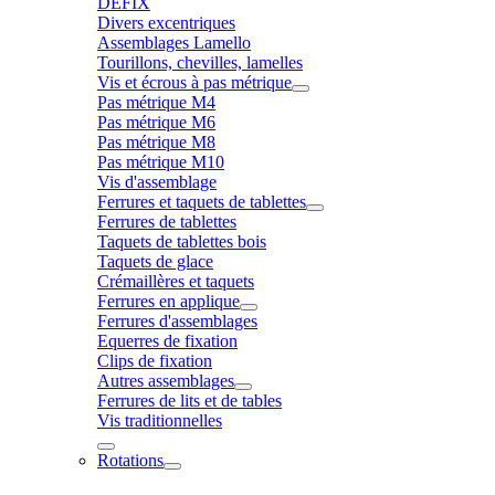
DÉFIX
Divers excentriques
Assemblages Lamello
Tourillons, chevilles, lamelles
Vis et écrous à pas métrique
Pas métrique M4
Pas métrique M6
Pas métrique M8
Pas métrique M10
Vis d'assemblage
Ferrures et taquets de tablettes
Ferrures de tablettes
Taquets de tablettes bois
Taquets de glace
Crémaillères et taquets
Ferrures en applique
Ferrures d'assemblages
Equerres de fixation
Clips de fixation
Autres assemblages
Ferrures de lits et de tables
Vis traditionnelles
Rotations