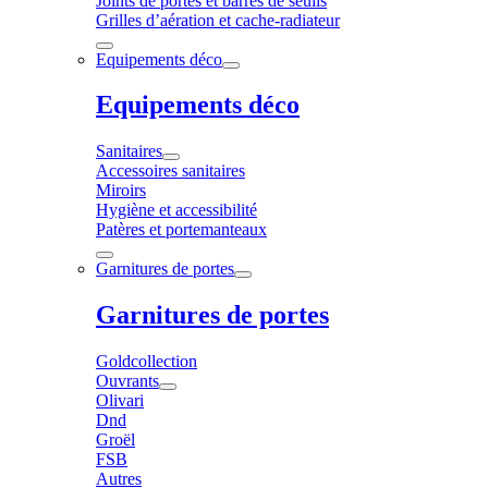
Joints de portes et barres de seuils
Grilles d’aération et cache-radiateur
Equipements déco
Equipements déco
Sanitaires
Accessoires sanitaires
Miroirs
Hygiène et accessibilité
Patères et portemanteaux
Garnitures de portes
Garnitures de portes
Goldcollection
Ouvrants
Olivari
Dnd
Groël
FSB
Autres