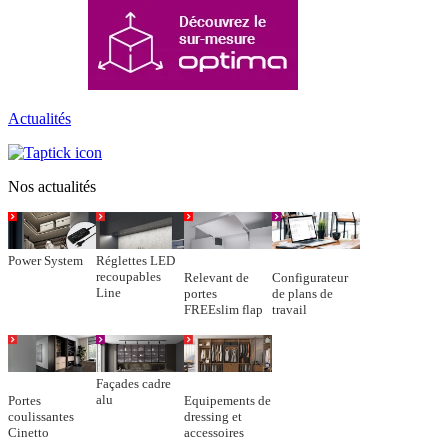
Actualités
Nos actualités
Power System
Réglettes LED
recoupables
Relevant de
Configurateur
Line
portes
de plans de
FREEslim flap
travail
Façades cadre
alu
Portes
Equipements de
coulissantes
dressing et
Cinetto
accessoires