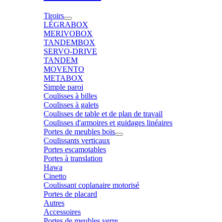
Tiroirs
LÉGRABOX
MERIVOBOX
TANDEMBOX
SERVO-DRIVE
TANDEM
MOVENTO
METABOX
Simple paroi
Coulisses à billes
Coulisses à galets
Coulisses de table et de plan de travail
Coulisses d'armoires et guidages linéaires
Portes de meubles bois
Coulissants verticaux
Portes escamotables
Portes à translation
Hawa
Cinetto
Coulissant coplanaire motorisé
Portes de placard
Autres
Accessoires
Portes de meubles verre