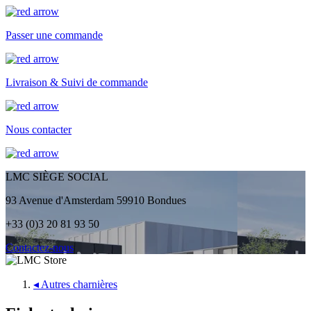
Passer une commande
Livraison & Suivi de commande
Nous contacter
LMC SIÈGE SOCIAL
93 Avenue d'Amsterdam 59910 Bondues
+33 (0)3 20 81 93 50
Contactez-nous
◂
Autres charnières