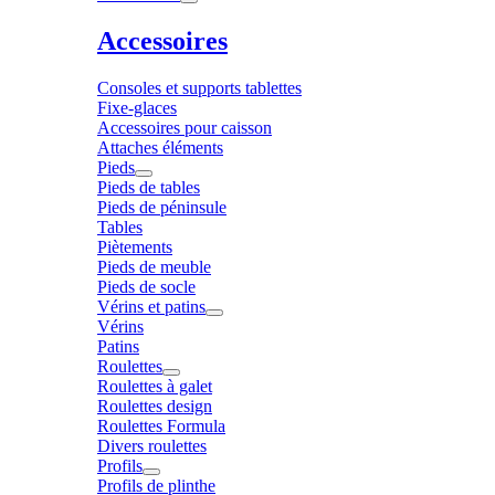
Accessoires
Consoles et supports tablettes
Fixe-glaces
Accessoires pour caisson
Attaches éléments
Pieds
Pieds de tables
Pieds de péninsule
Tables
Piètements
Pieds de meuble
Pieds de socle
Vérins et patins
Vérins
Patins
Roulettes
Roulettes à galet
Roulettes design
Roulettes Formula
Divers roulettes
Profils
Profils de plinthe