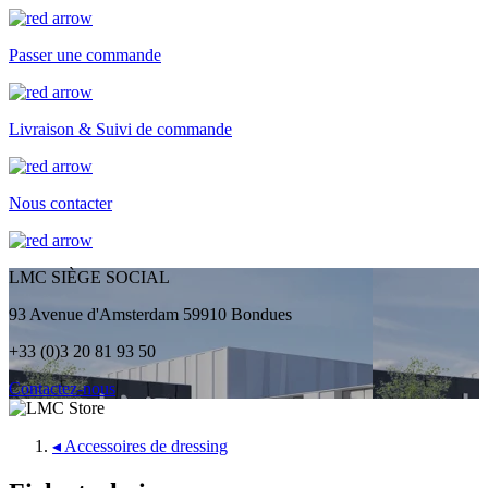
Passer une commande
Livraison & Suivi de commande
Nous contacter
LMC SIÈGE SOCIAL
93 Avenue d'Amsterdam 59910 Bondues
+33 (0)3 20 81 93 50
Contactez-nous
◂
Accessoires de dressing