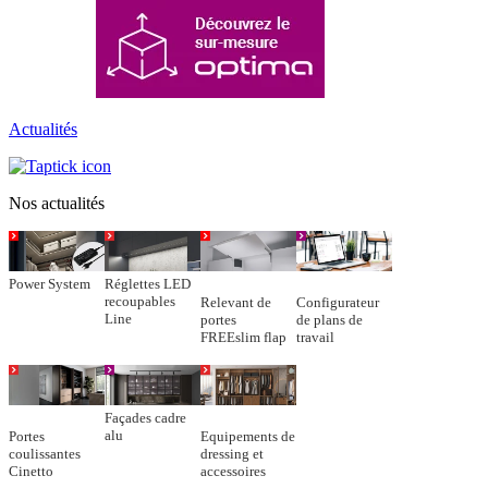
Actualités
Nos actualités
Power System
Réglettes LED
recoupables
Relevant de
Configurateur
Line
portes
de plans de
FREEslim flap
travail
Façades cadre
alu
Portes
Equipements de
coulissantes
dressing et
Cinetto
accessoires