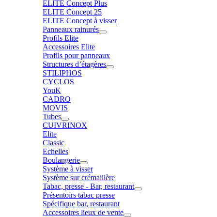
ELITE Concept Plus
ELITE Concept 25
ELITE Concept à visser
Panneaux rainurés
Profils Elite
Accessoires Elite
Profils pour panneaux
Structures d’étagères
STILIPHOS
CYCLOS
YouK
CADRO
MOVIS
Tubes
CUIVRINOX
Elite
Classic
Echelles
Boulangerie
Système à visser
Système sur crémaillère
Tabac, presse - Bar, restaurant
Présentoirs tabac presse
Spécifique bar, restaurant
Accessoires lieux de vente