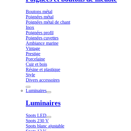
Boutons métal
Poignées métal
Poignées métal de chant
Inox
Poignées profil
Poignées cuvettes
Ambiance marine
Vintage
Prestige
Porcelaine
Cuir et bois
Résine et plastique
Style
Divers accessoires
Luminaires
Luminaires
Spots LED
Spots 230 V
Spots blanc ajustable