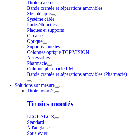
Tiroirs-caisses
Bande crantée et séparations amovibles
Signalétique
Système câble
Porte-étiquettes
Plaques et supports
Cimaises
Optique
Supports lunettes
Colonnes optique TOP VISION
Accessoires
Pharmacie
Colonne pharmacie LM
Bande crantée et séparations amovibles (Pharmacie)
Solutions sur mesure
Tiroirs montés
Tiroirs montés
LÉGRABOX
Standard
À l'anglaise
Sous-évier