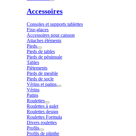
Accessoires
Consoles et supports tablettes
Fixe-glaces
Accessoires pour caisson
Attaches éléments
Pieds
Pieds de tables
Pieds de péninsule
Tables
Piètements
Pieds de meuble
Pieds de socle
Vérins et patins
Vérins
Patins
Roulettes
Roulettes à galet
Roulettes design
Roulettes Formula
Divers roulettes
Profils
Profils de plinthe