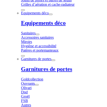
Joints de portes et barres de seuils
Grilles d’aération et cache-radiateur
Equipements déco
Equipements déco
Sanitaires
Accessoires sanitaires
Miroirs
Hygiène et accessibilité
Patères et portemanteaux
Garnitures de portes
Garnitures de portes
Goldcollection
Ouvrants
Olivari
Dnd
Groël
FSB
Autres