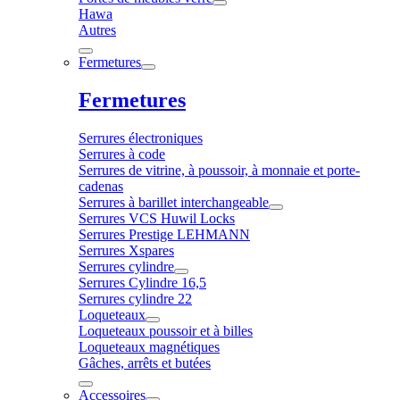
Hawa
Autres
Fermetures
Fermetures
Serrures électroniques
Serrures à code
Serrures de vitrine, à poussoir, à monnaie et porte-
cadenas
Serrures à barillet interchangeable
Serrures VCS Huwil Locks
Serrures Prestige LEHMANN
Serrures Xspares
Serrures cylindre
Serrures Cylindre 16,5
Serrures cylindre 22
Loqueteaux
Loqueteaux poussoir et à billes
Loqueteaux magnétiques
Gâches, arrêts et butées
Accessoires