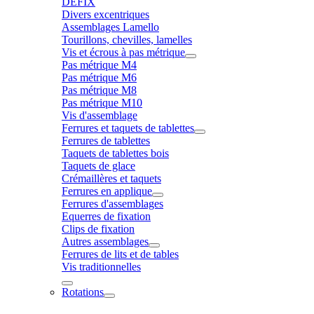
DÉFIX
Divers excentriques
Assemblages Lamello
Tourillons, chevilles, lamelles
Vis et écrous à pas métrique
Pas métrique M4
Pas métrique M6
Pas métrique M8
Pas métrique M10
Vis d'assemblage
Ferrures et taquets de tablettes
Ferrures de tablettes
Taquets de tablettes bois
Taquets de glace
Crémaillères et taquets
Ferrures en applique
Ferrures d'assemblages
Equerres de fixation
Clips de fixation
Autres assemblages
Ferrures de lits et de tables
Vis traditionnelles
Rotations