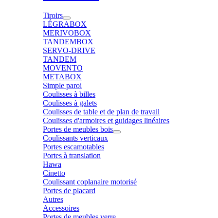
Tiroirs
LÉGRABOX
MERIVOBOX
TANDEMBOX
SERVO-DRIVE
TANDEM
MOVENTO
METABOX
Simple paroi
Coulisses à billes
Coulisses à galets
Coulisses de table et de plan de travail
Coulisses d'armoires et guidages linéaires
Portes de meubles bois
Coulissants verticaux
Portes escamotables
Portes à translation
Hawa
Cinetto
Coulissant coplanaire motorisé
Portes de placard
Autres
Accessoires
Portes de meubles verre