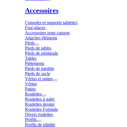
Accessoires
Consoles et supports tablettes
Fixe-glaces
Accessoires pour caisson
Attaches éléments
Pieds
Pieds de tables
Pieds de péninsule
Tables
Piètements
Pieds de meuble
Pieds de socle
Vérins et patins
Vérins
Patins
Roulettes
Roulettes à galet
Roulettes design
Roulettes Formula
Divers roulettes
Profils
Profils de plinthe