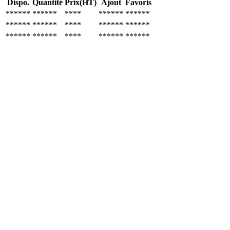
Dispo.
Quantité
Prix(HT)
Ajout
Favoris
******
******
****
******
******
******
******
****
******
******
******
******
****
******
******