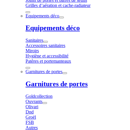
Joints de portes et barres de seuils
Grilles d’aération et cache-radiateur
Equipements déco
Equipements déco
Sanitaires
Accessoires sanitaires
Miroirs
Hygiène et accessibilité
Patères et portemanteaux
Garnitures de portes
Garnitures de portes
Goldcollection
Ouvrants
Olivari
Dnd
Groël
FSB
Autres