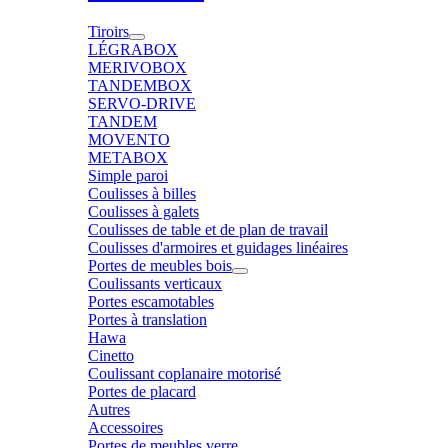
Tiroirs
LÉGRABOX
MERIVOBOX
TANDEMBOX
SERVO-DRIVE
TANDEM
MOVENTO
METABOX
Simple paroi
Coulisses à billes
Coulisses à galets
Coulisses de table et de plan de travail
Coulisses d'armoires et guidages linéaires
Portes de meubles bois
Coulissants verticaux
Portes escamotables
Portes à translation
Hawa
Cinetto
Coulissant coplanaire motorisé
Portes de placard
Autres
Accessoires
Portes de meubles verre