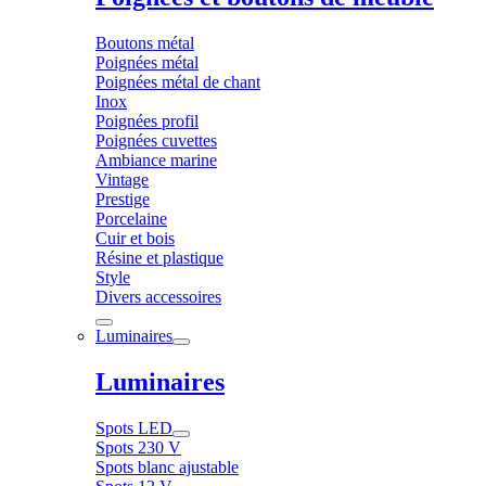
Boutons métal
Poignées métal
Poignées métal de chant
Inox
Poignées profil
Poignées cuvettes
Ambiance marine
Vintage
Prestige
Porcelaine
Cuir et bois
Résine et plastique
Style
Divers accessoires
Luminaires
Luminaires
Spots LED
Spots 230 V
Spots blanc ajustable