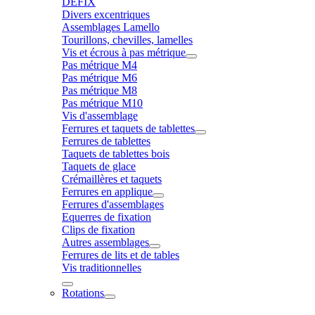
DÉFIX
Divers excentriques
Assemblages Lamello
Tourillons, chevilles, lamelles
Vis et écrous à pas métrique
Pas métrique M4
Pas métrique M6
Pas métrique M8
Pas métrique M10
Vis d'assemblage
Ferrures et taquets de tablettes
Ferrures de tablettes
Taquets de tablettes bois
Taquets de glace
Crémaillères et taquets
Ferrures en applique
Ferrures d'assemblages
Equerres de fixation
Clips de fixation
Autres assemblages
Ferrures de lits et de tables
Vis traditionnelles
Rotations