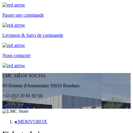
Passer une commande
Livraison & Suivi de commande
Nous contacter
LMC SIÈGE SOCIAL
93 Avenue d'Amsterdam 59910 Bondues
+33 (0)3 20 81 93 50
Contactez-nous
◂
MERIVOBOX