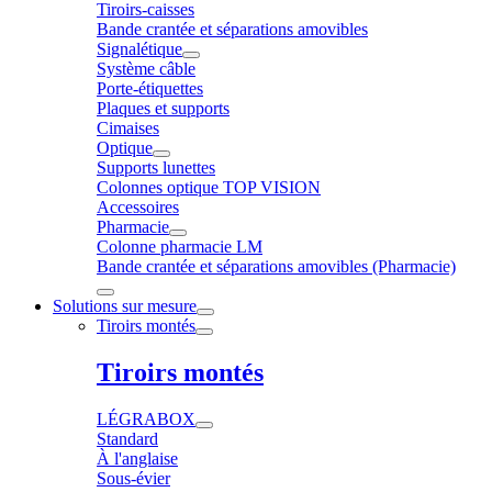
Tiroirs-caisses
Bande crantée et séparations amovibles
Signalétique
Système câble
Porte-étiquettes
Plaques et supports
Cimaises
Optique
Supports lunettes
Colonnes optique TOP VISION
Accessoires
Pharmacie
Colonne pharmacie LM
Bande crantée et séparations amovibles (Pharmacie)
Solutions sur mesure
Tiroirs montés
Tiroirs montés
LÉGRABOX
Standard
À l'anglaise
Sous-évier