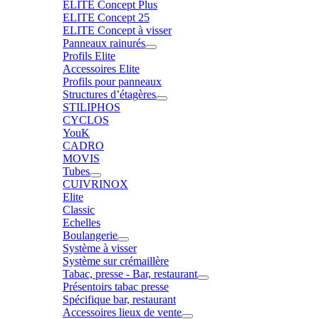
ELITE Concept Plus
ELITE Concept 25
ELITE Concept à visser
Panneaux rainurés
Profils Elite
Accessoires Elite
Profils pour panneaux
Structures d’étagères
STILIPHOS
CYCLOS
YouK
CADRO
MOVIS
Tubes
CUIVRINOX
Elite
Classic
Echelles
Boulangerie
Système à visser
Système sur crémaillère
Tabac, presse - Bar, restaurant
Présentoirs tabac presse
Spécifique bar, restaurant
Accessoires lieux de vente