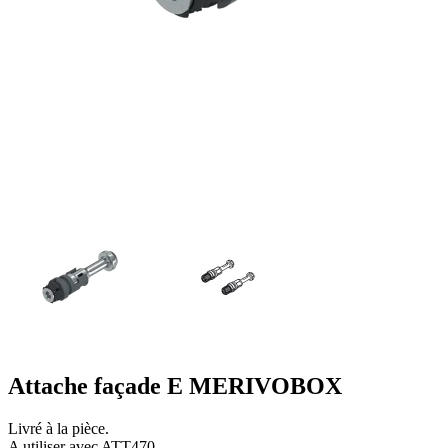
Attache façade E MERIVOBOX
Livré à la pièce.
A utiliser avec ATT470.