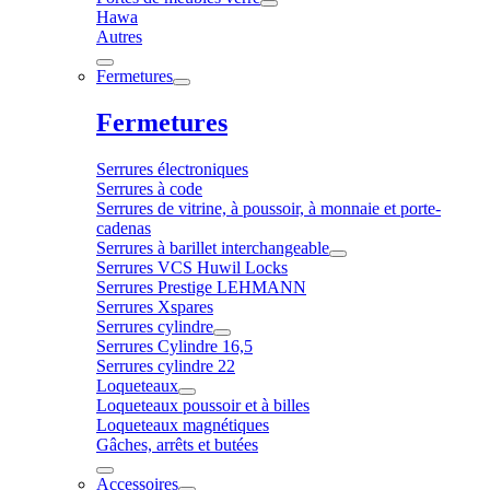
Hawa
Autres
Fermetures
Fermetures
Serrures électroniques
Serrures à code
Serrures de vitrine, à poussoir, à monnaie et porte-
cadenas
Serrures à barillet interchangeable
Serrures VCS Huwil Locks
Serrures Prestige LEHMANN
Serrures Xspares
Serrures cylindre
Serrures Cylindre 16,5
Serrures cylindre 22
Loqueteaux
Loqueteaux poussoir et à billes
Loqueteaux magnétiques
Gâches, arrêts et butées
Accessoires