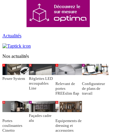
Actualités
Nos actualités
Power System
Réglettes LED
recoupables
Relevant de
Configurateur
Line
portes
de plans de
FREEslim flap
travail
Façades cadre
alu
Portes
Equipements de
coulissantes
dressing et
Cinetto
accessoires