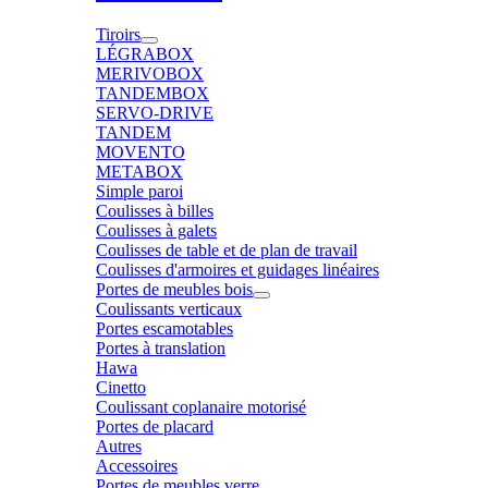
Tiroirs
LÉGRABOX
MERIVOBOX
TANDEMBOX
SERVO-DRIVE
TANDEM
MOVENTO
METABOX
Simple paroi
Coulisses à billes
Coulisses à galets
Coulisses de table et de plan de travail
Coulisses d'armoires et guidages linéaires
Portes de meubles bois
Coulissants verticaux
Portes escamotables
Portes à translation
Hawa
Cinetto
Coulissant coplanaire motorisé
Portes de placard
Autres
Accessoires
Portes de meubles verre