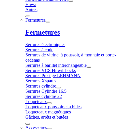
Hawa
Autres
Fermetures
Fermetures
Serrures électroniques
Serrures à code
Serrures de vitrine, à poussoir, à monnaie et porte-
cadenas
Serrures à barillet interchangeable
Serrures VCS Huwil Locks
Serrures Prestige LEHMANN
Serrures Xspares
Serrures cylindre
Serrures Cylindre 16,5
Serrures cylindre 22
Loqueteaux
Loqueteaux poussoir et à billes
Loqueteaux magnétiques
Gâches, arrêts et butées
Accessoires