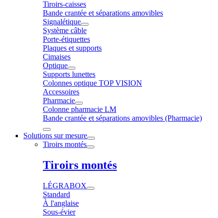
Tiroirs-caisses
Bande crantée et séparations amovibles
Signalétique
Système câble
Porte-étiquettes
Plaques et supports
Cimaises
Optique
Supports lunettes
Colonnes optique TOP VISION
Accessoires
Pharmacie
Colonne pharmacie LM
Bande crantée et séparations amovibles (Pharmacie)
Solutions sur mesure
Tiroirs montés
Tiroirs montés
LÉGRABOX
Standard
À l'anglaise
Sous-évier