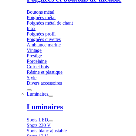
Boutons métal
Poignées métal
Poignées métal de chant
Inox
Poignées profil
Poignées cuvettes
Ambiance marine
Vintage
Prestige
Porcelaine
Cuir et bois
Résine et plastique
Style
Divers accessoires
Luminaires
Luminaires
Spots LED
Spots 230 V
Spots blanc ajustable