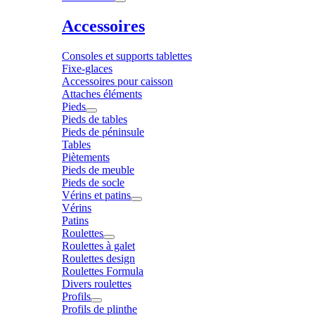
Accessoires
Consoles et supports tablettes
Fixe-glaces
Accessoires pour caisson
Attaches éléments
Pieds
Pieds de tables
Pieds de péninsule
Tables
Piètements
Pieds de meuble
Pieds de socle
Vérins et patins
Vérins
Patins
Roulettes
Roulettes à galet
Roulettes design
Roulettes Formula
Divers roulettes
Profils
Profils de plinthe