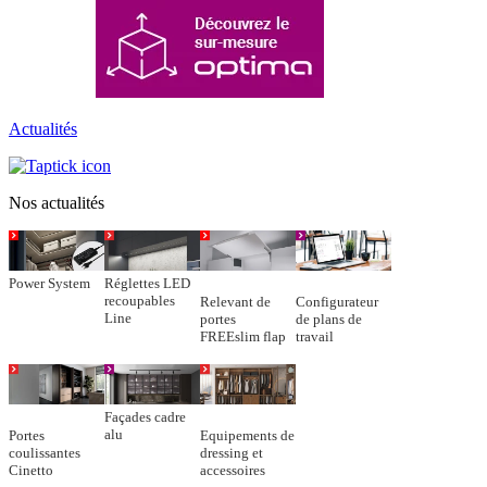
Actualités
Nos actualités
Power System
Réglettes LED
recoupables
Relevant de
Configurateur
Line
portes
de plans de
FREEslim flap
travail
Façades cadre
alu
Portes
Equipements de
coulissantes
dressing et
Cinetto
accessoires