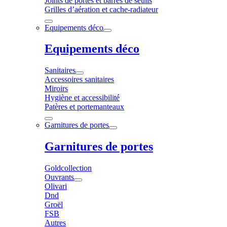
Joints de portes et barres de seuils
Grilles d’aération et cache-radiateur
Equipements déco
Equipements déco
Sanitaires
Accessoires sanitaires
Miroirs
Hygiène et accessibilité
Patères et portemanteaux
Garnitures de portes
Garnitures de portes
Goldcollection
Ouvrants
Olivari
Dnd
Groël
FSB
Autres