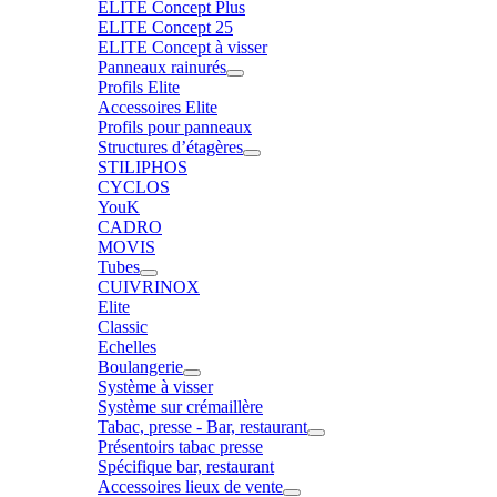
ELITE Concept Plus
ELITE Concept 25
ELITE Concept à visser
Panneaux rainurés
Profils Elite
Accessoires Elite
Profils pour panneaux
Structures d’étagères
STILIPHOS
CYCLOS
YouK
CADRO
MOVIS
Tubes
CUIVRINOX
Elite
Classic
Echelles
Boulangerie
Système à visser
Système sur crémaillère
Tabac, presse - Bar, restaurant
Présentoirs tabac presse
Spécifique bar, restaurant
Accessoires lieux de vente