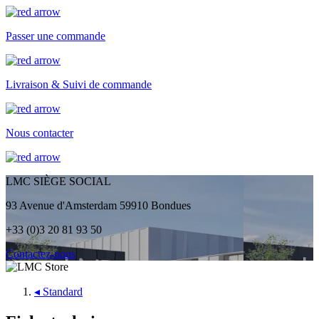
Passer une commande
Livraison & Suivi de commande
Nous contacter
LMC SIÈGE SOCIAL
93 Avenue d'Amsterdam 59910 Bondues
+33 (0)3 20 81 93 50
Contactez-nous
◂
Standard