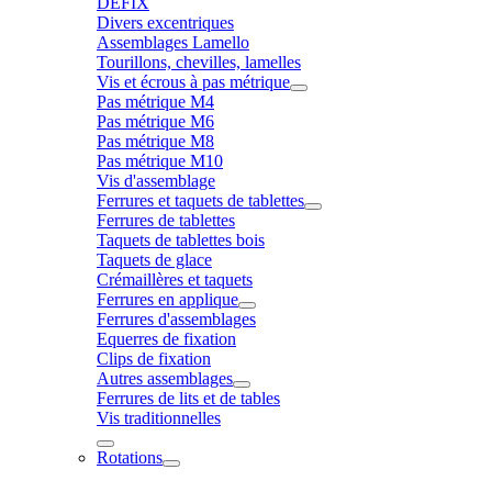
DÉFIX
Divers excentriques
Assemblages Lamello
Tourillons, chevilles, lamelles
Vis et écrous à pas métrique
Pas métrique M4
Pas métrique M6
Pas métrique M8
Pas métrique M10
Vis d'assemblage
Ferrures et taquets de tablettes
Ferrures de tablettes
Taquets de tablettes bois
Taquets de glace
Crémaillères et taquets
Ferrures en applique
Ferrures d'assemblages
Equerres de fixation
Clips de fixation
Autres assemblages
Ferrures de lits et de tables
Vis traditionnelles
Rotations