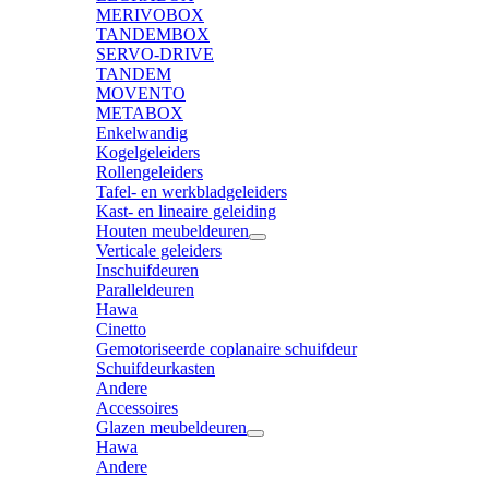
MERIVOBOX
TANDEMBOX
SERVO-DRIVE
TANDEM
MOVENTO
METABOX
Enkelwandig
Kogelgeleiders
Rollengeleiders
Tafel- en werkbladgeleiders
Kast- en lineaire geleiding
Houten meubeldeuren
Verticale geleiders
Inschuifdeuren
Paralleldeuren
Hawa
Cinetto
Gemotoriseerde coplanaire schuifdeur
Schuifdeurkasten
Andere
Accessoires
Glazen meubeldeuren
Hawa
Andere