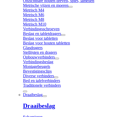
Onzichtbare houten drevels, spies, lamellen
Metrische vijzen en moeren
Metrisch M4
Metrisch M6
Metrisch M8
Metrisch M10
Verbindingsschroeven
Beslag en tabletdragers
Beslag voor tabletten
Beslag voor houten tabletten
Glasdragers
Stellijsten en dragers
Opbouwverbinders
Verbindingsbeslag
Montagebeugels
Bevestigingsclips
Diverse verbinders
Bed en tafelverbinders
Traditionele verbinders
Draaibeslag
Draaibeslag
Scharnieren