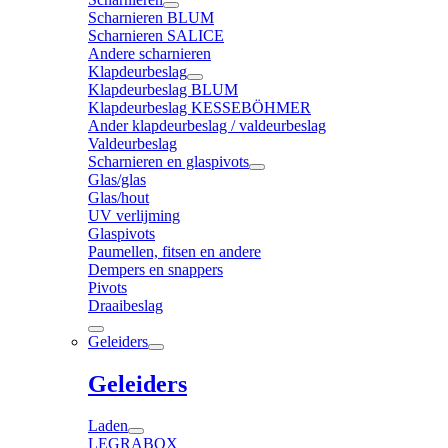
Scharnieren BLUM
Scharnieren SALICE
Andere scharnieren
Klapdeurbeslag
Klapdeurbeslag BLUM
Klapdeurbeslag KESSEBÖHMER
Ander klapdeurbeslag / valdeurbeslag
Valdeurbeslag
Scharnieren en glaspivots
Glas/glas
Glas/hout
UV verlijming
Glaspivots
Paumellen, fitsen en andere
Dempers en snappers
Pivots
Draaibeslag
Geleiders
Geleiders
Laden
LEGRABOX