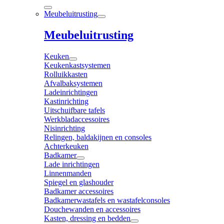
Meubeluitrusting
Meubeluitrusting
Keuken
Keukenkastsystemen
Rolluikkasten
Afvalbaksystemen
Ladeinrichtingen
Kastinrichting
Uitschuifbare tafels
Werkbladaccessoires
Nisinrichting
Relingen, baldakijnen en consoles
Achterkeuken
Badkamer
Lade inrichtingen
Linnenmanden
Spiegel en glashouder
Badkamer accessoires
Badkamerwastafels en wastafelconsoles
Douchewanden en accessoires
Kasten, dressing en bedden