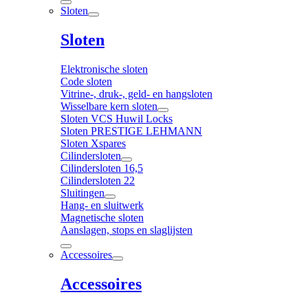
Sloten
Sloten
Elektronische sloten
Code sloten
Vitrine-, druk-, geld- en hangsloten
Wisselbare kern sloten
Sloten VCS Huwil Locks
Sloten PRESTIGE LEHMANN
Sloten Xspares
Cilindersloten
Cilindersloten 16,5
Cilindersloten 22
Sluitingen
Hang- en sluitwerk
Magnetische sloten
Aanslagen, stops en slaglijsten
Accessoires
Accessoires