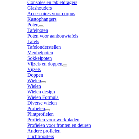
Consoles en tabletdragers
Glashouders
Accessoires voor corpus
Kastophangers
Poten
Tafelpoten
Poten voor aanbouwtafels
Tafels
Tafelonderstellen
Meubelpoten
Sokkelpoten
Vijzels en doppen
Vijzels
Doppen
Wielen
Wielen
Wielen design
Wielen Formula
Diverse wielen
Profielen
Plintprofielen
Profielen voor werkbladen
Profielen voor fronten en deuren
Andere profielen
Luchtroosters