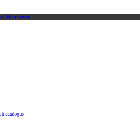
en.
Meer weten
uit catalogus