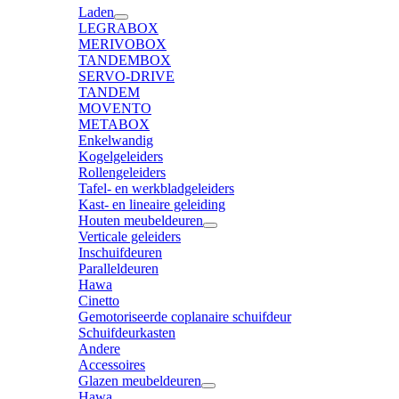
Laden
LEGRABOX
MERIVOBOX
TANDEMBOX
SERVO-DRIVE
TANDEM
MOVENTO
METABOX
Enkelwandig
Kogelgeleiders
Rollengeleiders
Tafel- en werkbladgeleiders
Kast- en lineaire geleiding
Houten meubeldeuren
Verticale geleiders
Inschuifdeuren
Paralleldeuren
Hawa
Cinetto
Gemotoriseerde coplanaire schuifdeur
Schuifdeurkasten
Andere
Accessoires
Glazen meubeldeuren
Hawa