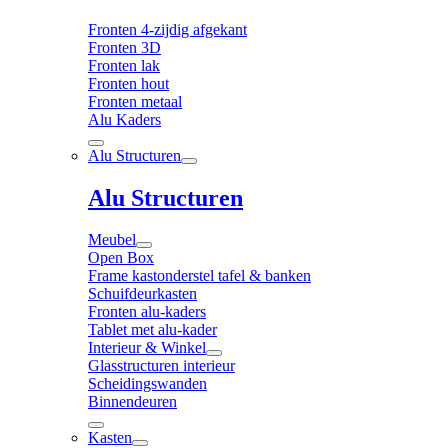
Fronten 4-zijdig afgekant
Fronten 3D
Fronten lak
Fronten hout
Fronten metaal
Alu Kaders
Alu Structuren
Alu Structuren
Meubel
Open Box
Frame kastonderstel tafel & banken
Schuifdeurkasten
Fronten alu-kaders
Tablet met alu-kader
Interieur & Winkel
Glasstructuren interieur
Scheidingswanden
Binnendeuren
Kasten