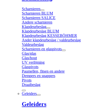
Scharnieren
Scharnieren BLUM
Scharnieren SALICE
Andere scharnieren
Klapdeurbeslag
Klapdeurbeslag BLUM
Klapdeurbeslag KESSEBÖHMER
Ander klapdeurbeslag / valdeurbeslag
Valdeurbeslag
Scharnieren en glaspivots
Glas/glas
Glas/hout
UV verlijming
Glaspivots
Paumellen, fitsen en andere
Dempers en snappers
Pivots
Draaibeslag
Geleiders
Geleiders