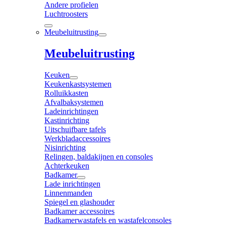
Andere profielen
Luchtroosters
Meubeluitrusting
Meubeluitrusting
Keuken
Keukenkastsystemen
Rolluikkasten
Afvalbaksystemen
Ladeinrichtingen
Kastinrichting
Uitschuifbare tafels
Werkbladaccessoires
Nisinrichting
Relingen, baldakijnen en consoles
Achterkeuken
Badkamer
Lade inrichtingen
Linnenmanden
Spiegel en glashouder
Badkamer accessoires
Badkamerwastafels en wastafelconsoles