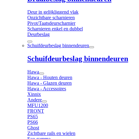
Deur in gelijkliggend vlak
Onzichtbare scharnieren
Pivot/Taatsdeurscharnier
Scharnieren enkel en dubbel
Deurbeslag
Schuifdeurbeslag binnendeuren
Schuifdeurbeslag binnendeuren
Hawa
Hawa - Houten deuren
Hawa - Glazen deuren
Hawa - Accessoires
Xinnix
Andere
MFU1200
FRONT
PS65
PS66
Ghost
Zichtbare rails en wielen
Eco gamma