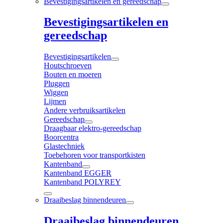
Bevestigingsartikelen en gereedschap
Bevestigingsartikelen en
gereedschap
Bevestigingsartikelen
Houtschroeven
Bouten en moeren
Pluggen
Wiggen
Lijmen
Andere verbruiksartikelen
Gereedschap
Draagbaar elektro-gereedschap
Boorcentra
Glastechniek
Toebehoren voor transportkisten
Kantenband
Kantenband EGGER
Kantenband POLYREY
Draaibeslag binnendeuren
Draaibeslag binnendeuren