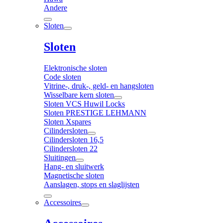
Andere
Sloten
Sloten
Elektronische sloten
Code sloten
Vitrine-, druk-, geld- en hangsloten
Wisselbare kern sloten
Sloten VCS Huwil Locks
Sloten PRESTIGE LEHMANN
Sloten Xspares
Cilindersloten
Cilindersloten 16,5
Cilindersloten 22
Sluitingen
Hang- en sluitwerk
Magnetische sloten
Aanslagen, stops en slaglijsten
Accessoires