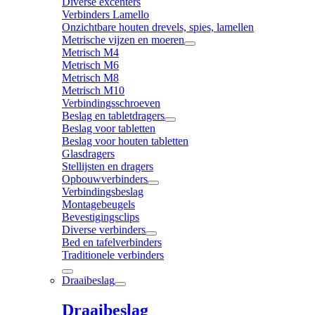
Diverse excenters
Verbinders Lamello
Onzichtbare houten drevels, spies, lamellen
Metrische vijzen en moeren
Metrisch M4
Metrisch M6
Metrisch M8
Metrisch M10
Verbindingsschroeven
Beslag en tabletdragers
Beslag voor tabletten
Beslag voor houten tabletten
Glasdragers
Stellijsten en dragers
Opbouwverbinders
Verbindingsbeslag
Montagebeugels
Bevestigingsclips
Diverse verbinders
Bed en tafelverbinders
Traditionele verbinders
Draaibeslag
Draaibeslag