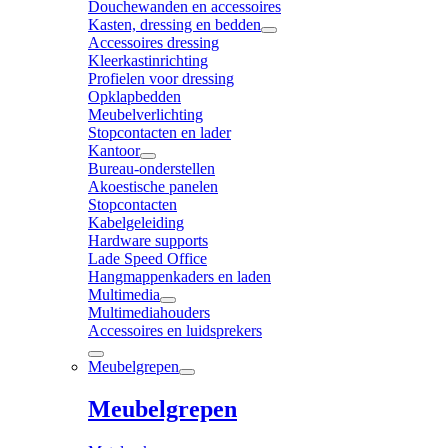
Douchewanden en accessoires
Kasten, dressing en bedden
Accessoires dressing
Kleerkastinrichting
Profielen voor dressing
Opklapbedden
Meubelverlichting
Stopcontacten en lader
Kantoor
Bureau-onderstellen
Akoestische panelen
Stopcontacten
Kabelgeleiding
Hardware supports
Lade Speed Office
Hangmappenkaders en laden
Multimedia
Multimediahouders
Accessoires en luidsprekers
Meubelgrepen
Meubelgrepen