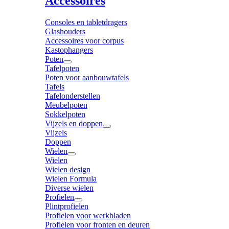
Accessoires
Consoles en tabletdragers
Glashouders
Accessoires voor corpus
Kastophangers
Poten
Tafelpoten
Poten voor aanbouwtafels
Tafels
Tafelonderstellen
Meubelpoten
Sokkelpoten
Vijzels en doppen
Vijzels
Doppen
Wielen
Wielen
Wielen design
Wielen Formula
Diverse wielen
Profielen
Plintprofielen
Profielen voor werkbladen
Profielen voor fronten en deuren