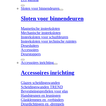
Sloten voor binnendeuren
Sloten voor binnendeuren
Magnetische insteeksloten
Mechanische insteeksloten
Insteeksloten voor schuifdeuren
Insteeksloten voor technische ruimtes
Deursluiters
Accessoires
Deurstoppers
Accessoires inrichting
Accessoires inrichting
Glazen scheidingswanden
Scheidingswanden TREND
Bevestigingsprofielen voor glas
Handsteunen en leuningen
Glasklemmen en -verbinders
Deurdichtingen en -drempels