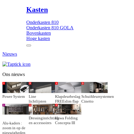
Kasten
Onderkasten 810
Onderkasten 810 GOLA
Bovenkasten
Hoge kasten
Nieuws
Ons nieuws
Power System
Line
Klapdeurbeslag
Schuifdeursystemen
lichtlijsten
FREEslim flap
Cinetto
Dressinginrichting
Hawa Folding
en accessoires
Concepta III
Alu-kaders :
zoom in op de
nieuwigheden