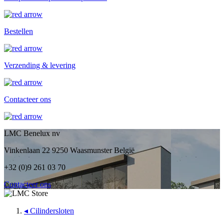
Bestellen
Verzending & levering
Contacteer ons
LMC Benelux nv
Vinkenlaan 22 9250 Waasmunster België
+32 (0)9 261 03 70
Contacteer ons
◂
Cilindersloten