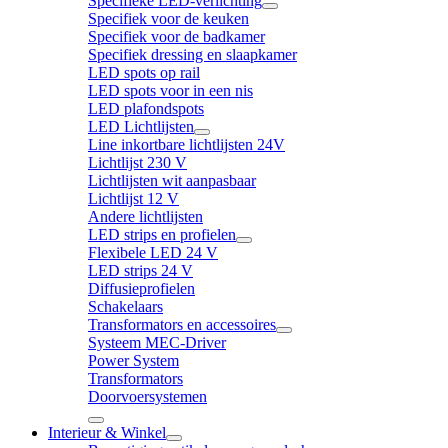
Specifieke LED-verlichting
Specifiek voor de keuken
Specifiek voor de badkamer
Specifiek dressing en slaapkamer
LED spots op rail
LED spots voor in een nis
LED plafondspots
LED Lichtlijsten
Line inkortbare lichtlijsten 24V
Lichtlijst 230 V
Lichtlijsten wit aanpasbaar
Lichtlijst 12 V
Andere lichtlijsten
LED strips en profielen
Flexibele LED 24 V
LED strips 24 V
Diffusieprofielen
Schakelaars
Transformators en accessoires
Systeem MEC-Driver
Power System
Transformators
Doorvoersystemen
Interieur & Winkel