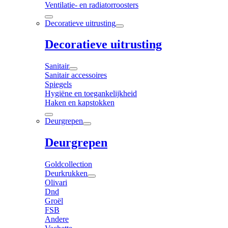
Ventilatie- en radiatorroosters
Decoratieve uitrusting
Decoratieve uitrusting
Sanitair
Sanitair accessoires
Spiegels
Hygiëne en toegankelijkheid
Haken en kapstokken
Deurgrepen
Deurgrepen
Goldcollection
Deurkrukken
Olivari
Dnd
Groël
FSB
Andere