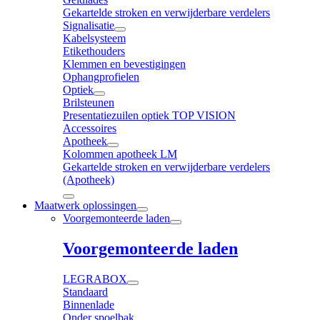
Gekartelde stroken en verwijderbare verdelers
Signalisatie
Kabelsysteem
Etikethouders
Klemmen en bevestigingen
Ophangprofielen
Optiek
Brilsteunen
Presentatiezuilen optiek TOP VISION
Accessoires
Apotheek
Kolommen apotheek LM
Gekartelde stroken en verwijderbare verdelers
(Apotheek)
Maatwerk oplossingen
Voorgemonteerde laden
Voorgemonteerde laden
LEGRABOX
Standaard
Binnenlade
Onder spoelbak