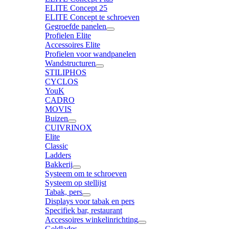
ELITE Concept 25
ELITE Concept te schroeven
Gegroefde panelen
Profielen Elite
Accessoires Elite
Profielen voor wandpanelen
Wandstructuren
STILIPHOS
CYCLOS
YouK
CADRO
MOVIS
Buizen
CUIVRINOX
Elite
Classic
Ladders
Bakkerij
Systeem om te schroeven
Systeem op stellijst
Tabak, pers
Displays voor tabak en pers
Specifiek bar, restaurant
Accessoires winkelinrichting
Geldlades