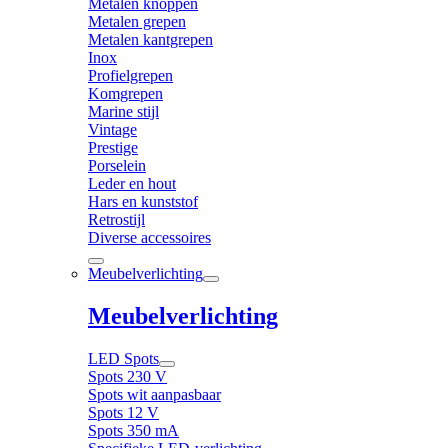
Metalen knoppen
Metalen grepen
Metalen kantgrepen
Inox
Profielgrepen
Komgrepen
Marine stijl
Vintage
Prestige
Porselein
Leder en hout
Hars en kunststof
Retrostijl
Diverse accessoires
Meubelverlichting
Meubelverlichting
LED Spots
Spots 230 V
Spots wit aanpasbaar
Spots 12 V
Spots 350 mA