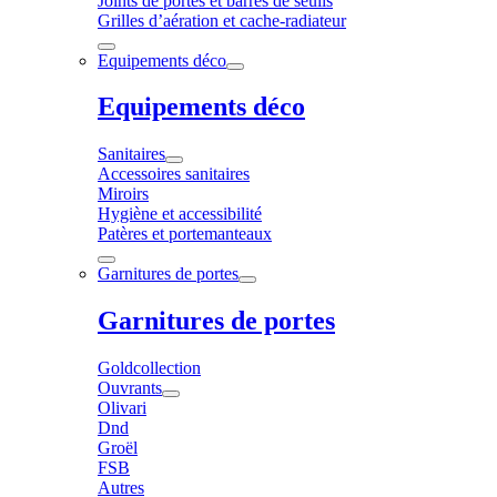
Joints de portes et barres de seuils
Grilles d’aération et cache-radiateur
Equipements déco
Equipements déco
Sanitaires
Accessoires sanitaires
Miroirs
Hygiène et accessibilité
Patères et portemanteaux
Garnitures de portes
Garnitures de portes
Goldcollection
Ouvrants
Olivari
Dnd
Groël
FSB
Autres