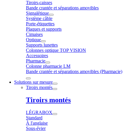
Tiroirs-caisses
Bande crantée et séparations amovibles
Signalétique
Système câble
Porte-étiquettes
Plaques et supports
Cimaises
Optique
Supports lunettes
Colonnes optique TOP VISION
Accessoires
Pharmacie
Colonne pharmacie LM
Bande crantée et séparations amovibles (Pharmacie)
Solutions sur mesure
Tiroirs montés
Tiroirs montés
LÉGRABOX
Standard
À l'anglaise
Sous-évier