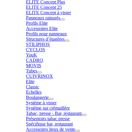
ELITE Concept Plus
ELITE Concept 25
ELITE Concept à visser
Panneaux rainurés
Profils Elite
Accessoires Elite
Profils pour panneaux
Structures d’étagères
STILIPHOS
CYCLOS
YouK
CADRO
MOVIS
Tubes
CUIVRINOX
Elite
Classic
Echelles
Boulangerie
Système à visser
Système sur crémaillère
Tabac, presse - Bar, restaurant
Présentoirs tabac presse
Spécifique bar, restaurant
Accessoires lieux de vente