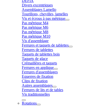
DÉFIX
Divers excentriques
Assemblages Lamello
Tourillons, chevilles, lamelles
Vis et écrous à pas métrique
Pas métrique M4
Pas métrique M6
Pas métrique M8
Pas métrique M10
Vis d'assemblage
Ferrures et taquets de tablettes
Ferrures de tablettes
Taquets de tablettes bois
Taquets de glace
Crémaillères et taquets
Ferrures en applique
Ferrures d'assemblages
Equerres de fixation
Clips de fixation
Autres assemblages
Ferrures de lits et de tables
Vis traditionnelles
Rotations