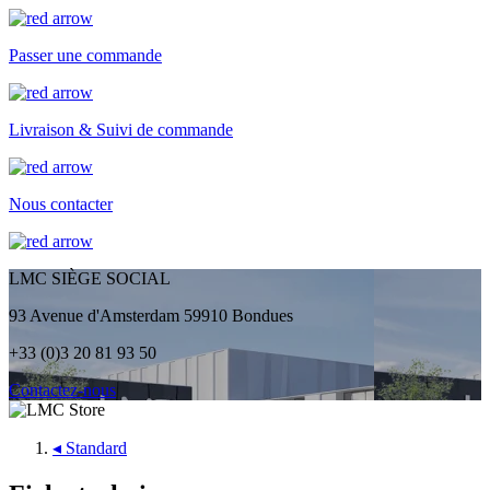
Passer une commande
Livraison & Suivi de commande
Nous contacter
LMC SIÈGE SOCIAL
93 Avenue d'Amsterdam 59910 Bondues
+33 (0)3 20 81 93 50
Contactez-nous
◂
Standard