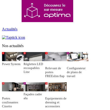
Actualités
Nos actualités
Power System
Réglettes LED
recoupables
Relevant de
Configurateur
Line
portes
de plans de
FREEslim flap
travail
Façades cadre
alu
Portes
Equipements de
coulissantes
dressing et
Cinetto
accessoires