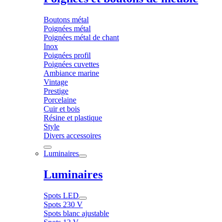
Boutons métal
Poignées métal
Poignées métal de chant
Inox
Poignées profil
Poignées cuvettes
Ambiance marine
Vintage
Prestige
Porcelaine
Cuir et bois
Résine et plastique
Style
Divers accessoires
Luminaires
Luminaires
Spots LED
Spots 230 V
Spots blanc ajustable