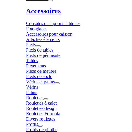
Accessoires
Consoles et supports tablettes
Fixe-glaces
Accessoires pour caisson
Attaches éléments
Pieds
Pieds de tables
Pieds de péninsule
Tables
Piètements
Pieds de meuble
Pieds de socle
Vérins et patins
Vérins
Patins
Roulettes
Roulettes à galet
Roulettes design
Roulettes Formula
Divers roulettes
Profils
Profils de plinthe