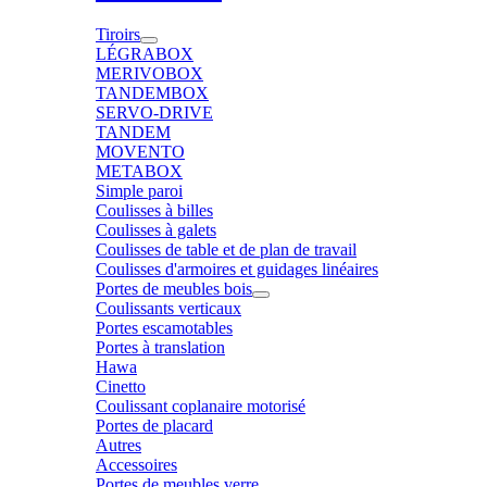
Tiroirs
LÉGRABOX
MERIVOBOX
TANDEMBOX
SERVO-DRIVE
TANDEM
MOVENTO
METABOX
Simple paroi
Coulisses à billes
Coulisses à galets
Coulisses de table et de plan de travail
Coulisses d'armoires et guidages linéaires
Portes de meubles bois
Coulissants verticaux
Portes escamotables
Portes à translation
Hawa
Cinetto
Coulissant coplanaire motorisé
Portes de placard
Autres
Accessoires
Portes de meubles verre