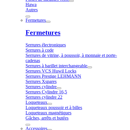
Hawa
Autres
Fermetures
Fermetures
Serrures électroniques
Serrures à code
Serrures de vitrine, à poussoir, à monnaie et porte-
cadenas
Serrures à barillet interchangeable
Serrures VCS Huwil Locks
Serrures Prestige LEHMANN
Serrures Xspares
Serrures cylindre
Serrures Cylindre 16,5
Serrures cylindre 22
Loqueteaux
Loqueteaux poussoir et à billes
Loqueteaux magnétiques
Gâches, arrêts et butées
Accessoires