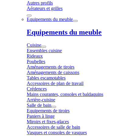
Autres profils
Aérateurs et grilles
Equipements du meuble
Equipements du meuble
Cuisine
Ensembles cuisine
Rideaux
Poubelles
Aménagements de tiroirs
Aménagements de caissons
Tables escamotables
Accessoires de plan de travail
Crédences
Mains courantes, consoles et baldaquins
Arrière-cuisine
Salle de bain
Equipements de tiroirs
Paniers à linge
Miroirs et fixes-glaces
Accessoires de salle de bain
Vasques et consoles de vasques