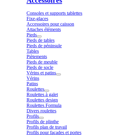
Accessoires
Consoles et supports tablettes
Fixe-glaces
Accessoires pour caisson
Attaches éléments
Pieds
Pieds de tables
Pieds de péninsule
Tables
Piètements
Pieds de meuble
Pieds de socle
Vérins et patins
Vérins
Patins
Roulettes
Roulettes à galet
Roulettes design
Roulettes Formula
Divers roulettes
Profils
Profils de plinthe
Profils plan de travail
Profils pour façades et portes