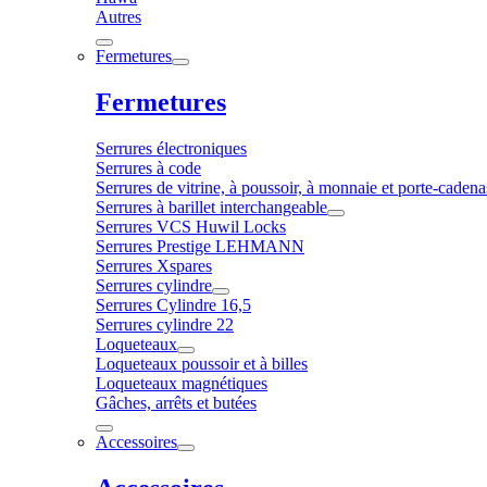
Autres
Fermetures
Fermetures
Serrures électroniques
Serrures à code
Serrures de vitrine, à poussoir, à monnaie et porte-cadena
Serrures à barillet interchangeable
Serrures VCS Huwil Locks
Serrures Prestige LEHMANN
Serrures Xspares
Serrures cylindre
Serrures Cylindre 16,5
Serrures cylindre 22
Loqueteaux
Loqueteaux poussoir et à billes
Loqueteaux magnétiques
Gâches, arrêts et butées
Accessoires