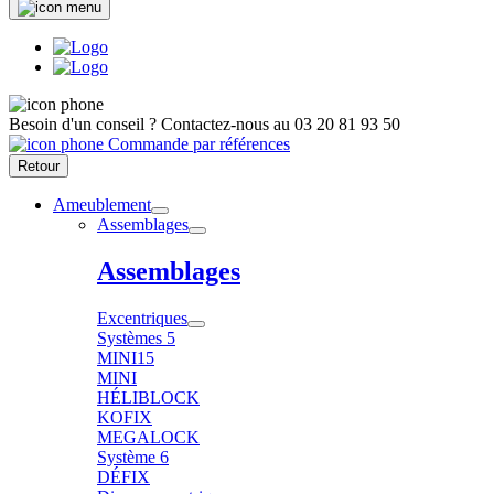
Besoin d'un conseil ?
Contactez-nous au
03 20 81 93 50
Commande par références
Retour
Ameublement
Assemblages
Assemblages
Excentriques
Systèmes 5
MINI15
MINI
HÉLIBLOCK
KOFIX
MEGALOCK
Système 6
DÉFIX