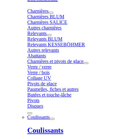
Charnières
Charnières BLUM
Charnières SALICE
Autres charnières
Relevants
Relevants BLUM
Relevants KESSEBÖHMER
Autres relevants
Abattants
Charnières et pivots de glace
Verre / verre
Verre / bois
Collage UV
Pivots de glace
Paumelles, fiches et autres
Butées et touche-lâche
Pivots
Disques
Coulissants
Coulissants