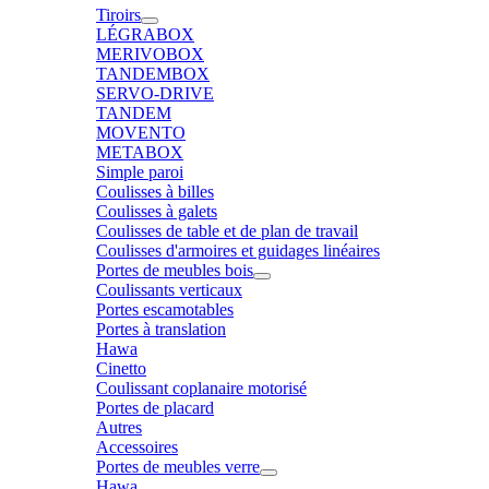
Tiroirs
LÉGRABOX
MERIVOBOX
TANDEMBOX
SERVO-DRIVE
TANDEM
MOVENTO
METABOX
Simple paroi
Coulisses à billes
Coulisses à galets
Coulisses de table et de plan de travail
Coulisses d'armoires et guidages linéaires
Portes de meubles bois
Coulissants verticaux
Portes escamotables
Portes à translation
Hawa
Cinetto
Coulissant coplanaire motorisé
Portes de placard
Autres
Accessoires
Portes de meubles verre
Hawa