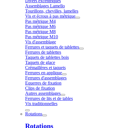
Divers excentriques
Assemblages Lamello
Tourillons, chevilles, lamelles
Vis et écrous à pas métrique
Pas métrique M4
Pas métrique M6
Pas métrique M8
Pas métrique M10
Vis d'assemblage
Ferrures et taquets de tablettes
Ferrures de tablettes
Taquets de tablettes bois
Taquets de glace
Crémaillères et taquets
Ferrures en applique
Ferrures d'assemblages
Equerres de fixation
Clips de fixation
Autres assemblages
Ferrures de lits et de tables
Vis traditionnelles
Rotations
Rotations