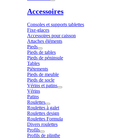
Accessoires
Consoles et supports tablettes
Fixe-glaces
Accessoires pour caisson
Attaches éléments
Pieds
Pieds de tables
Pieds de péninsule
Tables
Piètements
Pieds de meuble
Pieds de socle
Vérins et patins
Vérins
Patins
Roulettes
Roulettes à galet
Roulettes design
Roulettes Formula
Divers roulettes
Profils
Profils de plinthe