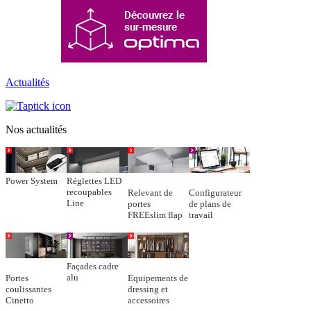
Actualités
Nos actualités
Power System
Réglettes LED
recoupables
Relevant de
Configurateur
Line
portes
de plans de
FREEslim flap
travail
Façades cadre
alu
Portes
Equipements de
coulissantes
dressing et
Cinetto
accessoires