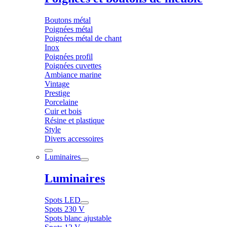
Boutons métal
Poignées métal
Poignées métal de chant
Inox
Poignées profil
Poignées cuvettes
Ambiance marine
Vintage
Prestige
Porcelaine
Cuir et bois
Résine et plastique
Style
Divers accessoires
Luminaires
Luminaires
Spots LED
Spots 230 V
Spots blanc ajustable