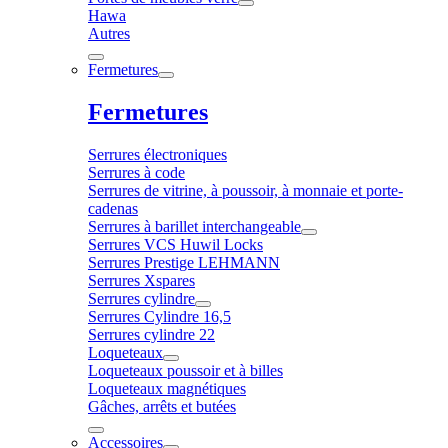
Hawa
Autres
Fermetures
Fermetures
Serrures électroniques
Serrures à code
Serrures de vitrine, à poussoir, à monnaie et porte-
cadenas
Serrures à barillet interchangeable
Serrures VCS Huwil Locks
Serrures Prestige LEHMANN
Serrures Xspares
Serrures cylindre
Serrures Cylindre 16,5
Serrures cylindre 22
Loqueteaux
Loqueteaux poussoir et à billes
Loqueteaux magnétiques
Gâches, arrêts et butées
Accessoires