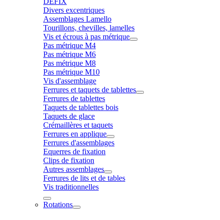
DÉFIX
Divers excentriques
Assemblages Lamello
Tourillons, chevilles, lamelles
Vis et écrous à pas métrique
Pas métrique M4
Pas métrique M6
Pas métrique M8
Pas métrique M10
Vis d'assemblage
Ferrures et taquets de tablettes
Ferrures de tablettes
Taquets de tablettes bois
Taquets de glace
Crémaillères et taquets
Ferrures en applique
Ferrures d'assemblages
Equerres de fixation
Clips de fixation
Autres assemblages
Ferrures de lits et de tables
Vis traditionnelles
Rotations