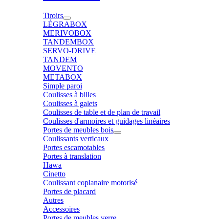
Tiroirs
LÉGRABOX
MERIVOBOX
TANDEMBOX
SERVO-DRIVE
TANDEM
MOVENTO
METABOX
Simple paroi
Coulisses à billes
Coulisses à galets
Coulisses de table et de plan de travail
Coulisses d'armoires et guidages linéaires
Portes de meubles bois
Coulissants verticaux
Portes escamotables
Portes à translation
Hawa
Cinetto
Coulissant coplanaire motorisé
Portes de placard
Autres
Accessoires
Portes de meubles verre