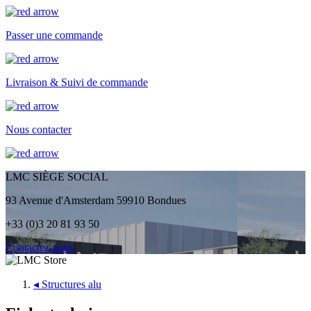
Passer une commande
Livraison & Suivi de commande
Nous contacter
LMC SIÈGE SOCIAL
93 Avenue d'Amsterdam 59910 Bondues
+33 (0)3 20 81 93 50
Contactez-nous
◂
Structures alu