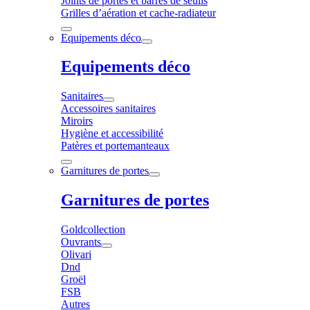
Joints de portes et barres de seuils
Grilles d’aération et cache-radiateur
Equipements déco
Equipements déco
Sanitaires
Accessoires sanitaires
Miroirs
Hygiène et accessibilité
Patères et portemanteaux
Garnitures de portes
Garnitures de portes
Goldcollection
Ouvrants
Olivari
Dnd
Groël
FSB
Autres