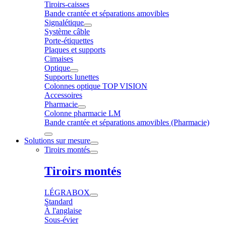
Tiroirs-caisses
Bande crantée et séparations amovibles
Signalétique
Système câble
Porte-étiquettes
Plaques et supports
Cimaises
Optique
Supports lunettes
Colonnes optique TOP VISION
Accessoires
Pharmacie
Colonne pharmacie LM
Bande crantée et séparations amovibles (Pharmacie)
Solutions sur mesure
Tiroirs montés
Tiroirs montés
LÉGRABOX
Standard
À l'anglaise
Sous-évier