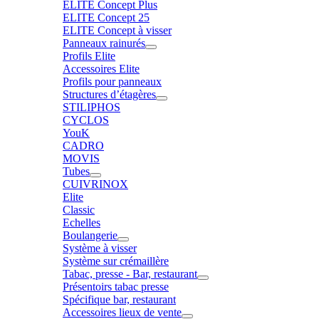
ELITE Concept Plus
ELITE Concept 25
ELITE Concept à visser
Panneaux rainurés
Profils Elite
Accessoires Elite
Profils pour panneaux
Structures d’étagères
STILIPHOS
CYCLOS
YouK
CADRO
MOVIS
Tubes
CUIVRINOX
Elite
Classic
Echelles
Boulangerie
Système à visser
Système sur crémaillère
Tabac, presse - Bar, restaurant
Présentoirs tabac presse
Spécifique bar, restaurant
Accessoires lieux de vente