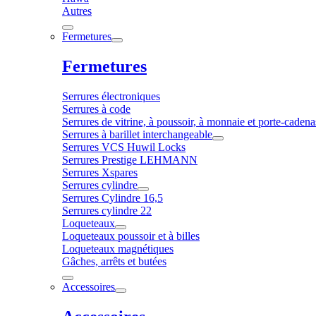
Autres
Fermetures
Fermetures
Serrures électroniques
Serrures à code
Serrures de vitrine, à poussoir, à monnaie et porte-cadena
Serrures à barillet interchangeable
Serrures VCS Huwil Locks
Serrures Prestige LEHMANN
Serrures Xspares
Serrures cylindre
Serrures Cylindre 16,5
Serrures cylindre 22
Loqueteaux
Loqueteaux poussoir et à billes
Loqueteaux magnétiques
Gâches, arrêts et butées
Accessoires