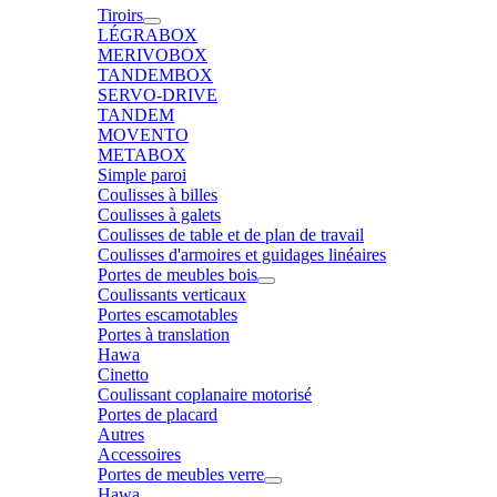
Tiroirs
LÉGRABOX
MERIVOBOX
TANDEMBOX
SERVO-DRIVE
TANDEM
MOVENTO
METABOX
Simple paroi
Coulisses à billes
Coulisses à galets
Coulisses de table et de plan de travail
Coulisses d'armoires et guidages linéaires
Portes de meubles bois
Coulissants verticaux
Portes escamotables
Portes à translation
Hawa
Cinetto
Coulissant coplanaire motorisé
Portes de placard
Autres
Accessoires
Portes de meubles verre
Hawa