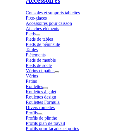
Accessoires
Consoles et supports tablettes
Fixe-glaces
Accessoires pour caisson
Attaches éléments
Pieds
Pieds de tables
Pieds de péninsule
Tables
Piètements
Pieds de meuble
Pieds de socle
Vérins et patins
Vérins
Patins
Roulettes
Roulettes à galet
Roulettes design
Roulettes Formula
Divers roulettes
Profils
Profils de plinthe
Profils plan de travail
Profils pour façades et portes