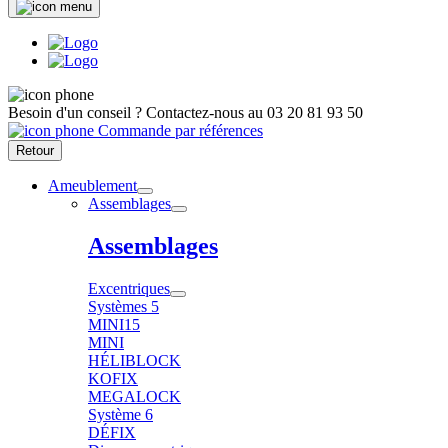
Besoin d'un conseil ?
Contactez-nous au
03 20 81 93 50
Commande par références
Retour
Ameublement
Assemblages
Assemblages
Excentriques
Systèmes 5
MINI15
MINI
HÉLIBLOCK
KOFIX
MEGALOCK
Système 6
DÉFIX