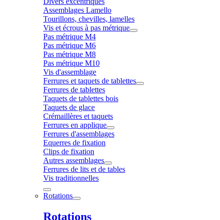
Divers excentriques
Assemblages Lamello
Tourillons, chevilles, lamelles
Vis et écrous à pas métrique
Pas métrique M4
Pas métrique M6
Pas métrique M8
Pas métrique M10
Vis d'assemblage
Ferrures et taquets de tablettes
Ferrures de tablettes
Taquets de tablettes bois
Taquets de glace
Crémaillères et taquets
Ferrures en applique
Ferrures d'assemblages
Equerres de fixation
Clips de fixation
Autres assemblages
Ferrures de lits et de tables
Vis traditionnelles
Rotations
Rotations