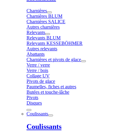
Charnières
Charnières BLUM
Charnières SALICE
Autres charnières
Relevants
Relevants BLUM
Relevants KESSEBÖHMER
Autres relevants
Abattants
Charnières et pivots de glace
Verre / verre
Verre / bois
Collage UV
Pivots de glace
Paumelles, fiches et autres
Butées et touche-lâche
Pivots
Disques
Coulissants
Coulissants