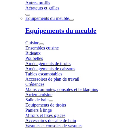
Autres profils
Aérateurs et grilles
Equipements du meuble
Equipements du meuble
Cuisine
Ensembles cuisine
Rideaux
Poubelles
Aménagements de tiroirs
Aménagements de caissons
Tables escamotables
Accessoires de plan de travail
Crédences
Mains courantes, consoles et baldaquins
Arrière-cuisine
Salle de bain
Equipements de tiroirs
Paniers à linge
Miroirs et fixes-glaces
Accessoires de salle de bain
Vasques et consoles de vasques