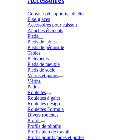
Accessoires
Consoles et supports tablettes
Fixe-glaces
Accessoires pour caisson
Attaches éléments
Pieds
Pieds de tables
Pieds de péninsule
Tables
Piètements
Pieds de meuble
Pieds de socle
Vérins et patins
Vérins
Patins
Roulettes
Roulettes à galet
Roulettes design
Roulettes Formula
Divers roulettes
Profils
Profils de plinthe
Profils plan de travail
Profils pour façades et portes