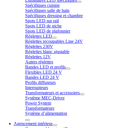
Luminaires LED spécifiques
Spécifiques cuisine
Spécifiques salle de bain
Spécifiques dressing et chambre
Spots LED sur rail
Spots LED de niche
Spots LED de plafonnier
Réglettes LED
Réglettes recoupables Line 24V
Réglettes 230V
Réglettes blanc ajustable
Réglettes 12V
Autres réglettes
Bandes LED et profils
Flexibles LED 24 V
Bandes LED 24 V
Profils diffuseurs
Interrupteurs
Transformateurs et accessoires
Système MEC-Driver
Power System
Transformateurs
Système d’alimentation
Agencement intérieur