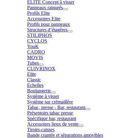
ELITE Concept à visser
Panneaux rainurés
Profils Elite
Accessoires Elite
Profils pour panneaux
Structures d’étagères
STILIPHOS
CYCLOS
YouK
CADRO
MOVIS
Tubes
CUIVRINOX
Elite
Classic
Echelles
Boulangerie
Système à visser
Système sur crémaillère
Tabac, presse - Bar, restaurant
Présentoirs tabac presse
Spécifique bar, restaurant
Accessoires lieux de vente
Tiroirs-caisses
Bande crantée et séparations amovibles