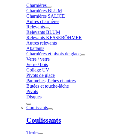
Charnières
Charnières BLUM
Charnières SALICE
Autres charnières
Relevants
Relevants BLUM
Relevants KESSEBÖHMER
Autres relevants
Abattants
Charnières et pivots de glace
Verre / verre
Verre / bois
Collage UV
Pivots de glace
Paumelles, fiches et autres
Butées et touche-lâche
Pivots
Disques
Coulissants
Coulissants
Tiroirs