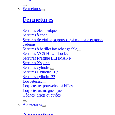
Fermetures
Fermetures
Serrures électroniques
Serrures à code
Serrures de vitrine, à poussoir, à monnaie et porte-
cadenas
Serrures à barillet interchangeable
Serrures VCS Huwil Locks
Serrures Prestige LEHMANN
Serrures Xspares
Serrures cylindre
Serrures Cylindre 16,5
Serrures cylindre 22
Loqueteaux
Loqueteaux poussoir et à billes
Loqueteaux magnétiques
Gâches, arrêts et butées
Accessoires