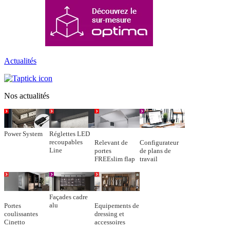
Actualités
Nos actualités
Power System
Réglettes LED
recoupables
Relevant de
Configurateur
Line
portes
de plans de
FREEslim flap
travail
Façades cadre
alu
Portes
Equipements de
coulissantes
dressing et
Cinetto
accessoires