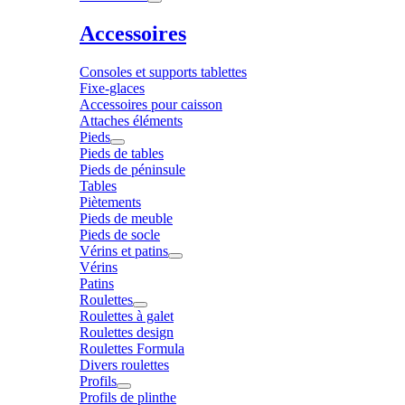
Accessoires
Consoles et supports tablettes
Fixe-glaces
Accessoires pour caisson
Attaches éléments
Pieds
Pieds de tables
Pieds de péninsule
Tables
Piètements
Pieds de meuble
Pieds de socle
Vérins et patins
Vérins
Patins
Roulettes
Roulettes à galet
Roulettes design
Roulettes Formula
Divers roulettes
Profils
Profils de plinthe