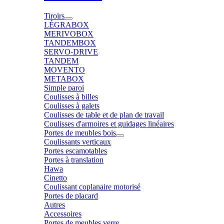
Tiroirs
LÉGRABOX
MERIVOBOX
TANDEMBOX
SERVO-DRIVE
TANDEM
MOVENTO
METABOX
Simple paroi
Coulisses à billes
Coulisses à galets
Coulisses de table et de plan de travail
Coulisses d'armoires et guidages linéaires
Portes de meubles bois
Coulissants verticaux
Portes escamotables
Portes à translation
Hawa
Cinetto
Coulissant coplanaire motorisé
Portes de placard
Autres
Accessoires
Portes de meubles verre