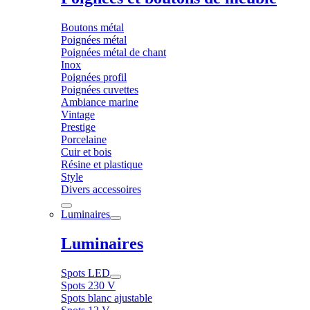
Boutons métal
Poignées métal
Poignées métal de chant
Inox
Poignées profil
Poignées cuvettes
Ambiance marine
Vintage
Prestige
Porcelaine
Cuir et bois
Résine et plastique
Style
Divers accessoires
Luminaires
Luminaires
Spots LED
Spots 230 V
Spots blanc ajustable