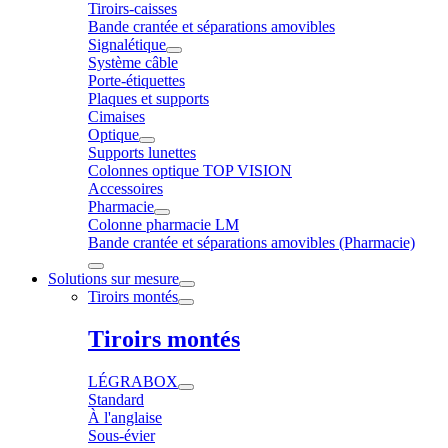
Tiroirs-caisses
Bande crantée et séparations amovibles
Signalétique
Système câble
Porte-étiquettes
Plaques et supports
Cimaises
Optique
Supports lunettes
Colonnes optique TOP VISION
Accessoires
Pharmacie
Colonne pharmacie LM
Bande crantée et séparations amovibles (Pharmacie)
Solutions sur mesure
Tiroirs montés
Tiroirs montés
LÉGRABOX
Standard
À l'anglaise
Sous-évier