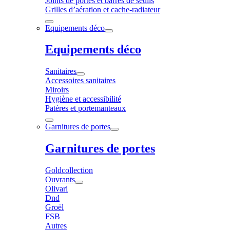
Joints de portes et barres de seuils
Grilles d’aération et cache-radiateur
Equipements déco
Equipements déco
Sanitaires
Accessoires sanitaires
Miroirs
Hygiène et accessibilité
Patères et portemanteaux
Garnitures de portes
Garnitures de portes
Goldcollection
Ouvrants
Olivari
Dnd
Groël
FSB
Autres