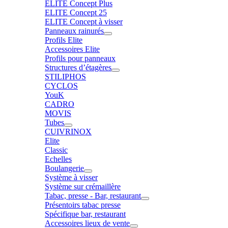
ELITE Concept Plus
ELITE Concept 25
ELITE Concept à visser
Panneaux rainurés
Profils Elite
Accessoires Elite
Profils pour panneaux
Structures d’étagères
STILIPHOS
CYCLOS
YouK
CADRO
MOVIS
Tubes
CUIVRINOX
Elite
Classic
Echelles
Boulangerie
Système à visser
Système sur crémaillère
Tabac, presse - Bar, restaurant
Présentoirs tabac presse
Spécifique bar, restaurant
Accessoires lieux de vente