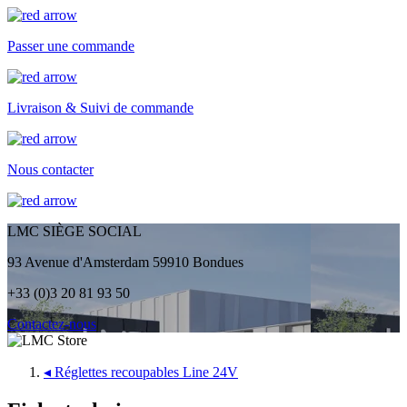
Passer une commande
Livraison & Suivi de commande
Nous contacter
LMC SIÈGE SOCIAL
93 Avenue d'Amsterdam 59910 Bondues
+33 (0)3 20 81 93 50
Contactez-nous
◂
Réglettes recoupables Line 24V