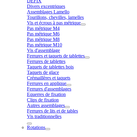
DÉFIX
Divers excentriques
Assemblages Lamello
Tourillons, chevilles, lamelles
Vis et écrous à pas métrique
Pas métrique M4
Pas métrique M6
Pas métrique M8
Pas métrique M10
Vis d'assemblage
Ferrures et taquets de tablettes
Ferrures de tablettes
Taquets de tablettes bois
Taquets de glace
Crémaillères et taquets
Ferrures en applique
Ferrures d'assemblages
Equerres de fixation
Clips de fixation
Autres assemblages
Ferrures de lits et de tables
Vis traditionnelles
Rotations