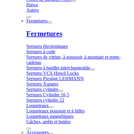
Hawa
Autres
Fermetures
Fermetures
Serrures électroniques
Serrures à code
Serrures de vitrine, à poussoir, à monnaie et porte-
cadenas
Serrures à barillet interchangeable
Serrures VCS Huwil Locks
Serrures Prestige LEHMANN
Serrures Xspares
Serrures cylindre
Serrures Cylindre 16,5
Serrures cylindre 22
Loqueteaux
Loqueteaux poussoir et à billes
Loqueteaux magnétiques
Gâches, arrêts et butées
Accessoires