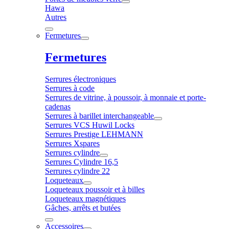
Hawa
Autres
Fermetures
Fermetures
Serrures électroniques
Serrures à code
Serrures de vitrine, à poussoir, à monnaie et porte-
cadenas
Serrures à barillet interchangeable
Serrures VCS Huwil Locks
Serrures Prestige LEHMANN
Serrures Xspares
Serrures cylindre
Serrures Cylindre 16,5
Serrures cylindre 22
Loqueteaux
Loqueteaux poussoir et à billes
Loqueteaux magnétiques
Gâches, arrêts et butées
Accessoires