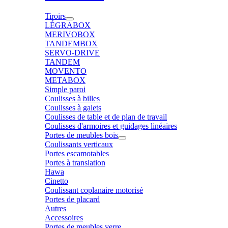
Tiroirs
LÉGRABOX
MERIVOBOX
TANDEMBOX
SERVO-DRIVE
TANDEM
MOVENTO
METABOX
Simple paroi
Coulisses à billes
Coulisses à galets
Coulisses de table et de plan de travail
Coulisses d'armoires et guidages linéaires
Portes de meubles bois
Coulissants verticaux
Portes escamotables
Portes à translation
Hawa
Cinetto
Coulissant coplanaire motorisé
Portes de placard
Autres
Accessoires
Portes de meubles verre