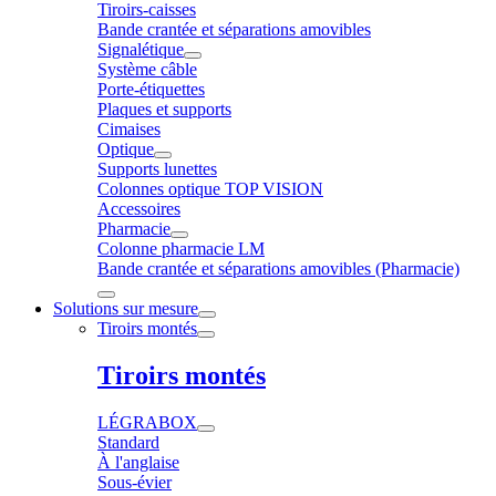
Tiroirs-caisses
Bande crantée et séparations amovibles
Signalétique
Système câble
Porte-étiquettes
Plaques et supports
Cimaises
Optique
Supports lunettes
Colonnes optique TOP VISION
Accessoires
Pharmacie
Colonne pharmacie LM
Bande crantée et séparations amovibles (Pharmacie)
Solutions sur mesure
Tiroirs montés
Tiroirs montés
LÉGRABOX
Standard
À l'anglaise
Sous-évier