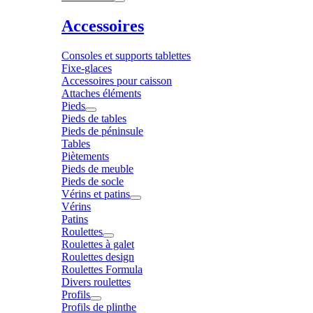
Accessoires
Consoles et supports tablettes
Fixe-glaces
Accessoires pour caisson
Attaches éléments
Pieds
Pieds de tables
Pieds de péninsule
Tables
Piètements
Pieds de meuble
Pieds de socle
Vérins et patins
Vérins
Patins
Roulettes
Roulettes à galet
Roulettes design
Roulettes Formula
Divers roulettes
Profils
Profils de plinthe