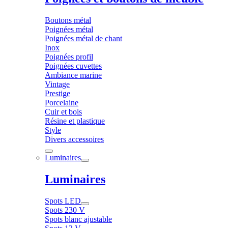
Boutons métal
Poignées métal
Poignées métal de chant
Inox
Poignées profil
Poignées cuvettes
Ambiance marine
Vintage
Prestige
Porcelaine
Cuir et bois
Résine et plastique
Style
Divers accessoires
Luminaires
Luminaires
Spots LED
Spots 230 V
Spots blanc ajustable