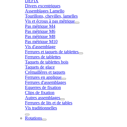
DÉFIX
Divers excentriques
Assemblages Lamello
Tourillons, chevilles, lamelles
Vis et écrous à pas métrique
Pas métrique M4
Pas métrique M6
Pas métrique M8
Pas métrique M10
Vis d'assemblage
Ferrures et taquets de tablettes
Ferrures de tablettes
Taquets de tablettes bois
Taquets de glace
Crémaillères et taquets
Ferrures en applique
Ferrures d'assemblages
Equerres de fixation
Clips de fixation
Autres assemblages
Ferrures de lits et de tables
Vis traditionnelles
Rotations