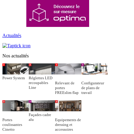
Actualités
Nos actualités
Power System
Réglettes LED
recoupables
Relevant de
Configurateur
Line
portes
de plans de
FREEslim flap
travail
Façades cadre
alu
Portes
Equipements de
coulissantes
dressing et
Cinetto
accessoires