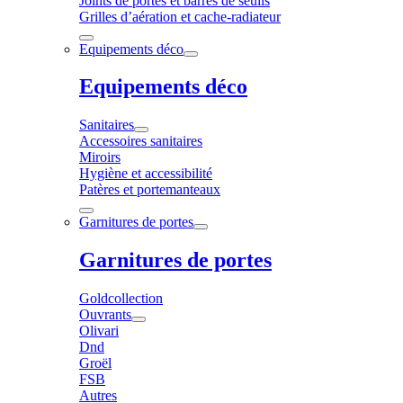
Joints de portes et barres de seuils
Grilles d’aération et cache-radiateur
Equipements déco
Equipements déco
Sanitaires
Accessoires sanitaires
Miroirs
Hygiène et accessibilité
Patères et portemanteaux
Garnitures de portes
Garnitures de portes
Goldcollection
Ouvrants
Olivari
Dnd
Groël
FSB
Autres