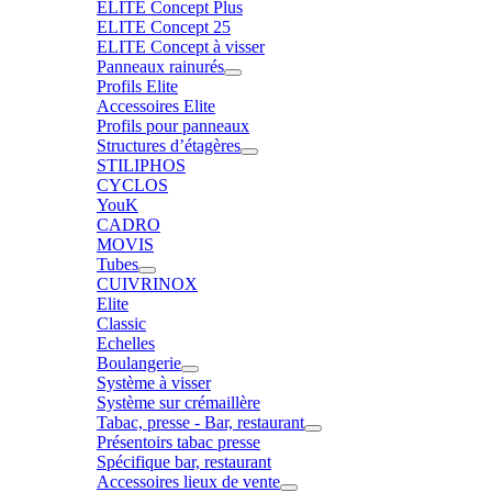
ELITE Concept Plus
ELITE Concept 25
ELITE Concept à visser
Panneaux rainurés
Profils Elite
Accessoires Elite
Profils pour panneaux
Structures d’étagères
STILIPHOS
CYCLOS
YouK
CADRO
MOVIS
Tubes
CUIVRINOX
Elite
Classic
Echelles
Boulangerie
Système à visser
Système sur crémaillère
Tabac, presse - Bar, restaurant
Présentoirs tabac presse
Spécifique bar, restaurant
Accessoires lieux de vente