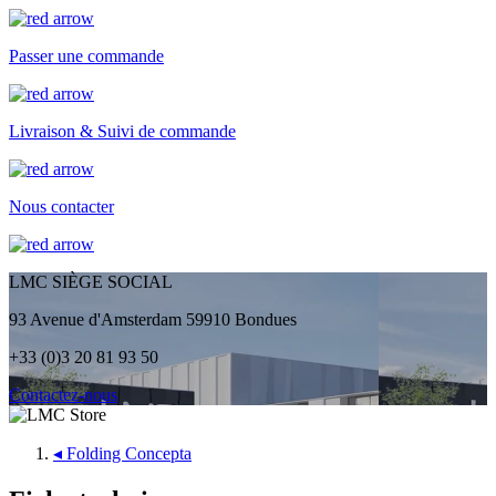
Passer une commande
Livraison & Suivi de commande
Nous contacter
LMC SIÈGE SOCIAL
93 Avenue d'Amsterdam 59910 Bondues
+33 (0)3 20 81 93 50
Contactez-nous
◂
Folding Concepta