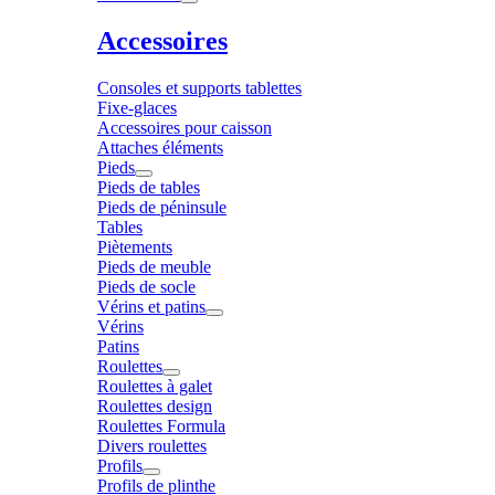
Accessoires
Consoles et supports tablettes
Fixe-glaces
Accessoires pour caisson
Attaches éléments
Pieds
Pieds de tables
Pieds de péninsule
Tables
Piètements
Pieds de meuble
Pieds de socle
Vérins et patins
Vérins
Patins
Roulettes
Roulettes à galet
Roulettes design
Roulettes Formula
Divers roulettes
Profils
Profils de plinthe