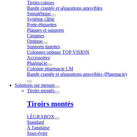
Tiroirs-caisses
Bande crantée et séparations amovibles
Signalétique
Système câble
Porte-étiquettes
Plaques et supports
Cimaises
Optique
Supports lunettes
Colonnes optique TOP VISION
Accessoires
Pharmacie
Colonne pharmacie LM
Bande crantée et séparations amovibles (Pharmacie)
Solutions sur mesure
Tiroirs montés
Tiroirs montés
LÉGRABOX
Standard
À l'anglaise
Sous-évier