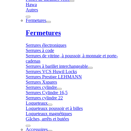
Hawa
Autres
Fermetures
Fermetures
Serrures électroniques
Serrures à code
Serrures de vitrine, à poussoir, à monnaie et porte-
cadenas
Serrures à barillet interchangeable
Serrures VCS Huwil Locks
Serrures Prestige LEHMANN
Serrures Xspares
Serrures cylindre
Serrures Cylindre 16,5
Serrures cylindre 22
Loqueteaux
Loqueteaux poussoir et à billes
Loqueteaux magnétiques
Gâches, arrêts et butées
Accessoires