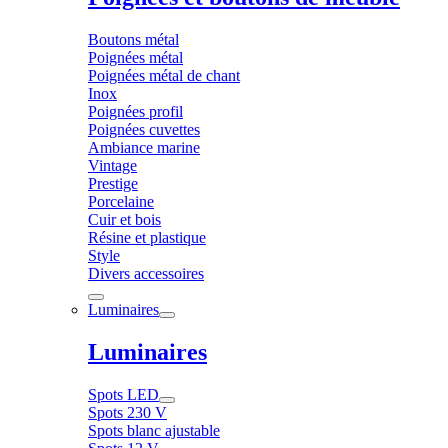
Boutons métal
Poignées métal
Poignées métal de chant
Inox
Poignées profil
Poignées cuvettes
Ambiance marine
Vintage
Prestige
Porcelaine
Cuir et bois
Résine et plastique
Style
Divers accessoires
Luminaires
Luminaires
Spots LED
Spots 230 V
Spots blanc ajustable