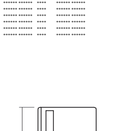
******
******
****
******
******
******
******
****
******
******
******
******
****
******
******
******
******
****
******
******
******
******
****
******
******
******
******
****
******
******