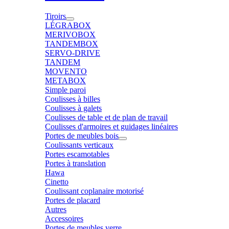
Tiroirs
LÉGRABOX
MERIVOBOX
TANDEMBOX
SERVO-DRIVE
TANDEM
MOVENTO
METABOX
Simple paroi
Coulisses à billes
Coulisses à galets
Coulisses de table et de plan de travail
Coulisses d'armoires et guidages linéaires
Portes de meubles bois
Coulissants verticaux
Portes escamotables
Portes à translation
Hawa
Cinetto
Coulissant coplanaire motorisé
Portes de placard
Autres
Accessoires
Portes de meubles verre