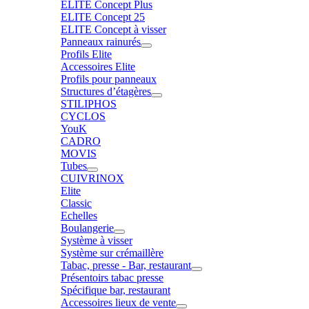
ELITE Concept Plus
ELITE Concept 25
ELITE Concept à visser
Panneaux rainurés
Profils Elite
Accessoires Elite
Profils pour panneaux
Structures d’étagères
STILIPHOS
CYCLOS
YouK
CADRO
MOVIS
Tubes
CUIVRINOX
Elite
Classic
Echelles
Boulangerie
Système à visser
Système sur crémaillère
Tabac, presse - Bar, restaurant
Présentoirs tabac presse
Spécifique bar, restaurant
Accessoires lieux de vente