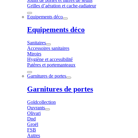
Joints de portes et barres de seuils
Grilles d’aération et cache-radiateur
Equipements déco
Equipements déco
Sanitaires
Accessoires sanitaires
Miroirs
Hygiène et accessibilité
Patères et portemanteaux
Garnitures de portes
Garnitures de portes
Goldcollection
Ouvrants
Olivari
Dnd
Groël
FSB
Autres