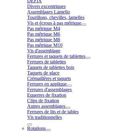
DÉFIX
Divers excentriques
Assemblages Lamello
Tourillons, chevilles, lamelles
Vis et écrous à pas métrique
Pas métrique M4
Pas métrique M6
Pas métrique M8
Pas métrique M10
Vis d'assemblage
Ferrures et taquets de tablettes
Ferrures de tablettes
Taquets de tablettes bois
Taquets de glace
Crémaillères et taquets
Ferrures en applique
Ferrures d'assemblages
Equerres de fixation
Clips de fixation
Autres assemblages
Ferrures de lits et de tables
Vis traditionnelles
Rotations