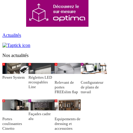
Actualités
Nos actualités
Power System
Réglettes LED
recoupables
Relevant de
Configurateur
Line
portes
de plans de
FREEslim flap
travail
Façades cadre
alu
Portes
Equipements de
coulissantes
dressing et
Cinetto
accessoires