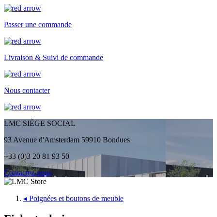
Passer une commande
Livraison & Suivi de commande
Nous contacter
LMC SIÈGE SOCIAL
93 Avenue d'Amsterdam 59910 Bondues
+33 (0)3 20 81 93 50
Contactez-nous
◂
Poignées et boutons de meuble