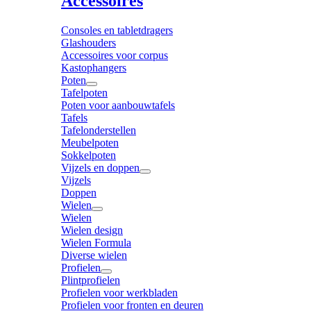
Accessoires
Consoles en tabletdragers
Glashouders
Accessoires voor corpus
Kastophangers
Poten
Tafelpoten
Poten voor aanbouwtafels
Tafels
Tafelonderstellen
Meubelpoten
Sokkelpoten
Vijzels en doppen
Vijzels
Doppen
Wielen
Wielen
Wielen design
Wielen Formula
Diverse wielen
Profielen
Plintprofielen
Profielen voor werkbladen
Profielen voor fronten en deuren