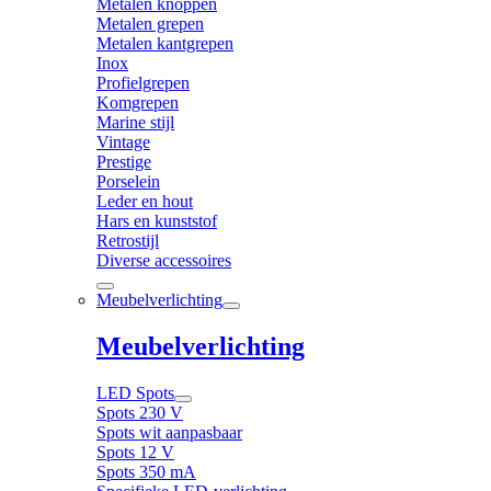
Metalen knoppen
Metalen grepen
Metalen kantgrepen
Inox
Profielgrepen
Komgrepen
Marine stijl
Vintage
Prestige
Porselein
Leder en hout
Hars en kunststof
Retrostijl
Diverse accessoires
Meubelverlichting
Meubelverlichting
LED Spots
Spots 230 V
Spots wit aanpasbaar
Spots 12 V
Spots 350 mA