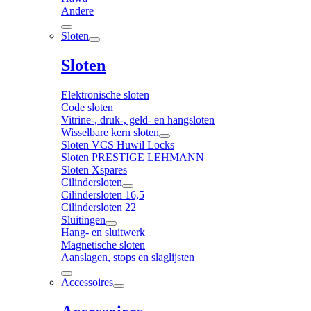
Andere
Sloten
Sloten
Elektronische sloten
Code sloten
Vitrine-, druk-, geld- en hangsloten
Wisselbare kern sloten
Sloten VCS Huwil Locks
Sloten PRESTIGE LEHMANN
Sloten Xspares
Cilindersloten
Cilindersloten 16,5
Cilindersloten 22
Sluitingen
Hang- en sluitwerk
Magnetische sloten
Aanslagen, stops en slaglijsten
Accessoires