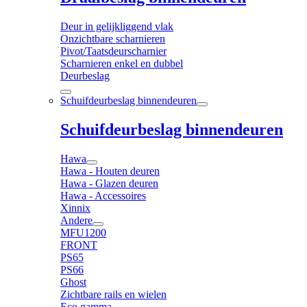
Deur in gelijkliggend vlak
Onzichtbare scharnieren
Pivot/Taatsdeurscharnier
Scharnieren enkel en dubbel
Deurbeslag
Schuifdeurbeslag binnendeuren
Schuifdeurbeslag binnendeuren
Hawa
Hawa - Houten deuren
Hawa - Glazen deuren
Hawa - Accessoires
Xinnix
Andere
MFU1200
FRONT
PS65
PS66
Ghost
Zichtbare rails en wielen
Eco gamma