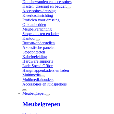
Douchewanden en accessoires
Kasten, dressing en bedden
Accessoires dressing
Kleerkastinrichting
Profielen voor dressing
Opklapbedden
Meubelverlichting
Stopcontacten en lader
Kantoor
Bureau-onderstellen
Akoestische panelen
Stopcontacten
Kabelgeleiding
Hardware supports
Lade Speed Office
Hangmappenkaders en laden
Multimedia
Multimediahouders
Accessoires en luidsprekers
Meubelgrepen
Meubelgrepen