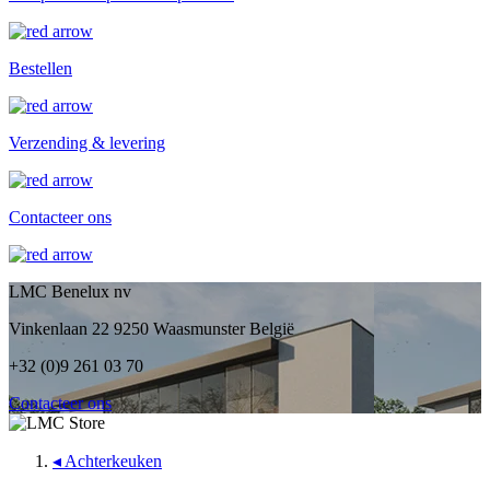
Bestellen
Verzending & levering
Contacteer ons
LMC Benelux nv
Vinkenlaan 22 9250 Waasmunster België
+32 (0)9 261 03 70
Contacteer ons
◂
Achterkeuken