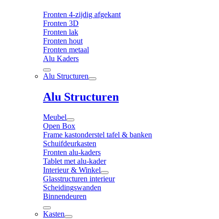
Fronten 4-zijdig afgekant
Fronten 3D
Fronten lak
Fronten hout
Fronten metaal
Alu Kaders
Alu Structuren
Alu Structuren
Meubel
Open Box
Frame kastonderstel tafel & banken
Schuifdeurkasten
Fronten alu-kaders
Tablet met alu-kader
Interieur & Winkel
Glasstructuren interieur
Scheidingswanden
Binnendeuren
Kasten