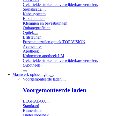
Gekartelde stroken en verwijderbare verdelers
Signalisatie
Kabelsysteem
Etikethouders
Klemmen en bevestigingen
Ophangprofielen
Optiek
Brilsteunen
Presentatiezuilen optiek TOP VISION
Accessoires
Apotheek
Kolommen apotheek LM
Gekartelde stroken en verwijderbare verdelers
(Apotheek)
Maatwerk oplossingen
Voorgemonteerde laden
Voorgemonteerde laden
LEGRABOX
Standaard
Binnenlade
Onder spoelbak