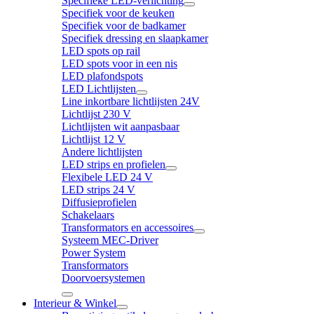
Specifieke LED-verlichting
Specifiek voor de keuken
Specifiek voor de badkamer
Specifiek dressing en slaapkamer
LED spots op rail
LED spots voor in een nis
LED plafondspots
LED Lichtlijsten
Line inkortbare lichtlijsten 24V
Lichtlijst 230 V
Lichtlijsten wit aanpasbaar
Lichtlijst 12 V
Andere lichtlijsten
LED strips en profielen
Flexibele LED 24 V
LED strips 24 V
Diffusieprofielen
Schakelaars
Transformators en accessoires
Systeem MEC-Driver
Power System
Transformators
Doorvoersystemen
Interieur & Winkel