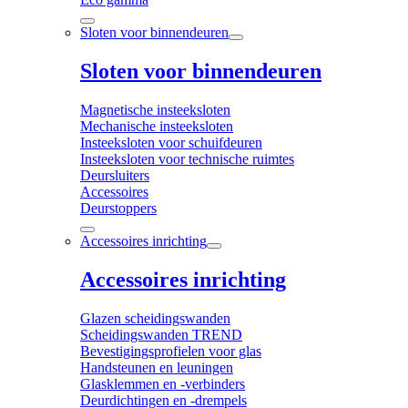
Sloten voor binnendeuren
Sloten voor binnendeuren
Magnetische insteeksloten
Mechanische insteeksloten
Insteeksloten voor schuifdeuren
Insteeksloten voor technische ruimtes
Deursluiters
Accessoires
Deurstoppers
Accessoires inrichting
Accessoires inrichting
Glazen scheidingswanden
Scheidingswanden TREND
Bevestigingsprofielen voor glas
Handsteunen en leuningen
Glasklemmen en -verbinders
Deurdichtingen en -drempels