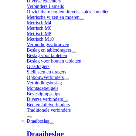
Diverse excenters
Verbinders Lamello
Onzichtbare houten drevels, spies, lamellen
Metrische vijzen en moeren
Metrisch M4
Metrisch M6
Metrisch M8
Metrisch M10
Verbindingsschroeven
Beslag en tabletdragers
Beslag voor tabletten
Beslag voor houten tabletten
Glasdragers
Stellijsten en dragers
Opbouwverbinders
Verbindingsbeslag
Montagebeugels
Bevestigingsclips
Diverse verbinders
Bed en tafelverbinders
Traditionele verbinders
Draaibeslag
Draaibeslag