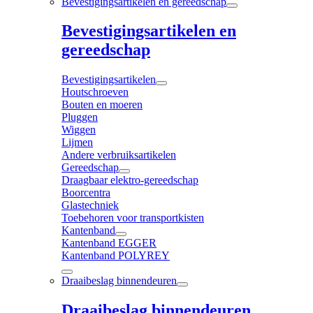
Bevestigingsartikelen en gereedschap
Bevestigingsartikelen en
gereedschap
Bevestigingsartikelen
Houtschroeven
Bouten en moeren
Pluggen
Wiggen
Lijmen
Andere verbruiksartikelen
Gereedschap
Draagbaar elektro-gereedschap
Boorcentra
Glastechniek
Toebehoren voor transportkisten
Kantenband
Kantenband EGGER
Kantenband POLYREY
Draaibeslag binnendeuren
Draaibeslag binnendeuren