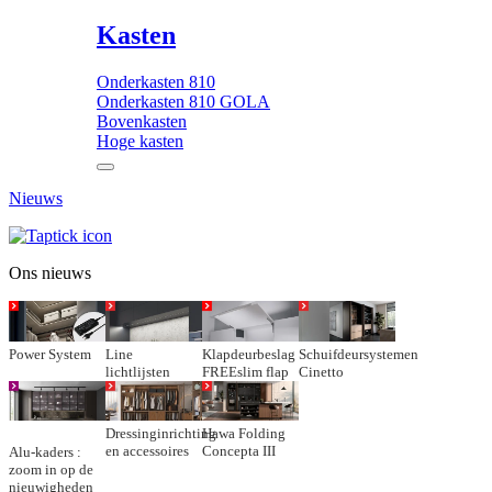
Kasten
Onderkasten 810
Onderkasten 810 GOLA
Bovenkasten
Hoge kasten
Nieuws
Ons nieuws
Power System
Line
Klapdeurbeslag
Schuifdeursystemen
lichtlijsten
FREEslim flap
Cinetto
Dressinginrichting
Hawa Folding
en accessoires
Concepta III
Alu-kaders :
zoom in op de
nieuwigheden