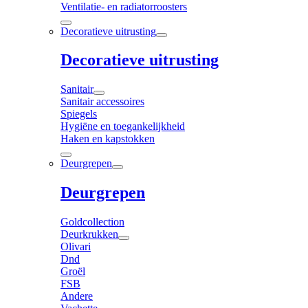
Ventilatie- en radiatorroosters
Decoratieve uitrusting
Decoratieve uitrusting
Sanitair
Sanitair accessoires
Spiegels
Hygiëne en toegankelijkheid
Haken en kapstokken
Deurgrepen
Deurgrepen
Goldcollection
Deurkrukken
Olivari
Dnd
Groël
FSB
Andere