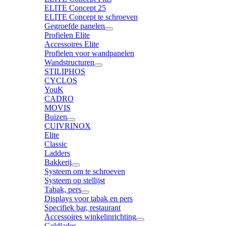
ELITE Concept 25
ELITE Concept te schroeven
Gegroefde panelen
Profielen Elite
Accessoires Elite
Profielen voor wandpanelen
Wandstructuren
STILIPHOS
CYCLOS
YouK
CADRO
MOVIS
Buizen
CUIVRINOX
Elite
Classic
Ladders
Bakkerij
Systeem om te schroeven
Systeem op stellijst
Tabak, pers
Displays voor tabak en pers
Specifiek bar, restaurant
Accessoires winkelinrichting
Geldlades