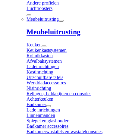
Andere profielen
Luchtroosters
Meubeluitrusting
Meubeluitrusting
Keuken
Keukenkastsystemen
Rolluikkasten
Afvalbaksystemen
Ladeinrichtingen
Kastinrichting
Uitschuifbare tafels
Werkbladaccessoires
Nisinrichting
Relingen, baldakijnen en consoles
Achterkeuken
Badkamer
Lade inrichtingen
Linnenmanden
Spiegel en glashouder
Badkamer accessoires
Badkamerwastafels en wastafelconsoles