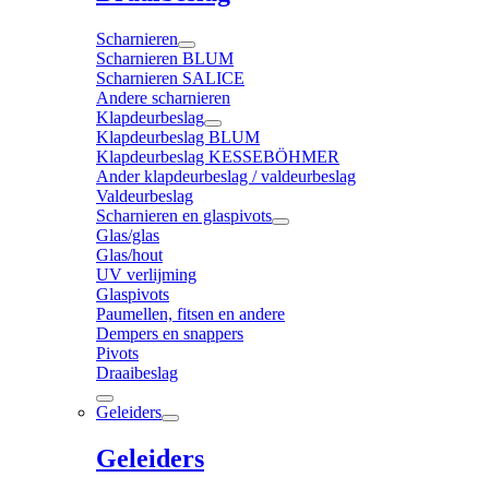
Scharnieren
Scharnieren BLUM
Scharnieren SALICE
Andere scharnieren
Klapdeurbeslag
Klapdeurbeslag BLUM
Klapdeurbeslag KESSEBÖHMER
Ander klapdeurbeslag / valdeurbeslag
Valdeurbeslag
Scharnieren en glaspivots
Glas/glas
Glas/hout
UV verlijming
Glaspivots
Paumellen, fitsen en andere
Dempers en snappers
Pivots
Draaibeslag
Geleiders
Geleiders