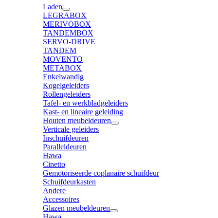
Laden
LEGRABOX
MERIVOBOX
TANDEMBOX
SERVO-DRIVE
TANDEM
MOVENTO
METABOX
Enkelwandig
Kogelgeleiders
Rollengeleiders
Tafel- en werkbladgeleiders
Kast- en lineaire geleiding
Houten meubeldeuren
Verticale geleiders
Inschuifdeuren
Paralleldeuren
Hawa
Cinetto
Gemotoriseerde coplanaire schuifdeur
Schuifdeurkasten
Andere
Accessoires
Glazen meubeldeuren
Hawa