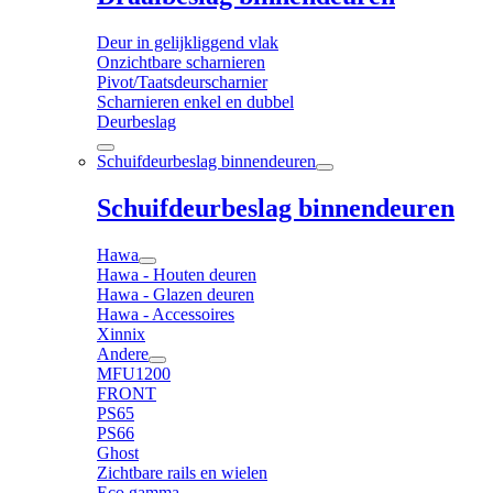
Deur in gelijkliggend vlak
Onzichtbare scharnieren
Pivot/Taatsdeurscharnier
Scharnieren enkel en dubbel
Deurbeslag
Schuifdeurbeslag binnendeuren
Schuifdeurbeslag binnendeuren
Hawa
Hawa - Houten deuren
Hawa - Glazen deuren
Hawa - Accessoires
Xinnix
Andere
MFU1200
FRONT
PS65
PS66
Ghost
Zichtbare rails en wielen
Eco gamma