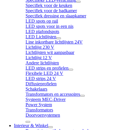
Specifieke LED-verlichting
Specifiek voor de keuken
Specifiek voor de badkamer
Specifiek dressing en slaapkamer
LED spots op rail
LED spots voor in een nis
LED plafondspots
LED Lichtlijsten
Line inkortbare lichtlijsten 24V
Lichtlijst 230 V
Lichtlijsten wit aanpasbaar
Lichtlijst 12 V
Andere lichtlijsten
LED strips en profielen
Flexibele LED 24 V
LED strips 24 V
Diffusieprofielen
Schakelaars
Transformators en accessoires
Systeem MEC-Driver
Power System
Transformators
Doorvoersystemen
Interieur & Winkel