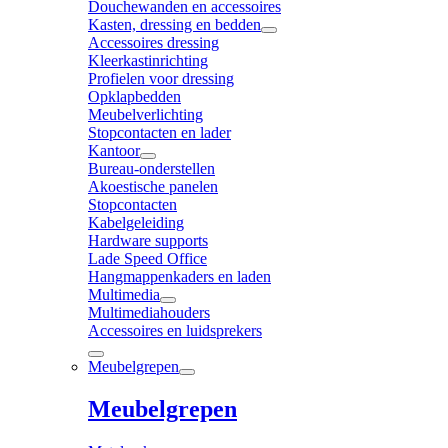
Douchewanden en accessoires
Kasten, dressing en bedden
Accessoires dressing
Kleerkastinrichting
Profielen voor dressing
Opklapbedden
Meubelverlichting
Stopcontacten en lader
Kantoor
Bureau-onderstellen
Akoestische panelen
Stopcontacten
Kabelgeleiding
Hardware supports
Lade Speed Office
Hangmappenkaders en laden
Multimedia
Multimediahouders
Accessoires en luidsprekers
Meubelgrepen
Meubelgrepen