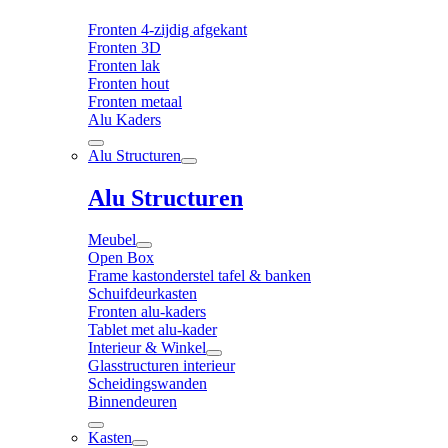
Fronten 4-zijdig afgekant
Fronten 3D
Fronten lak
Fronten hout
Fronten metaal
Alu Kaders
Alu Structuren
Alu Structuren
Meubel
Open Box
Frame kastonderstel tafel & banken
Schuifdeurkasten
Fronten alu-kaders
Tablet met alu-kader
Interieur & Winkel
Glasstructuren interieur
Scheidingswanden
Binnendeuren
Kasten