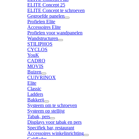
ELITE Concept 25
ELITE Concept te schroeven
Gegroefde panelen
Profielen Elite
Accessoires Elite
Profielen voor wandpanelen
Wandstructuren
STILIPHOS
CYCLOS
YouK
CADRO
MOVIS
Buizen
CUIVRINOX
Elite
Classic
Ladders
Bakkerij
Systeem om te schroeven
Systeem op stellijst
Tabak, pers
Displays voor tabak en pers
Specifiek bar, restaurant
Accessoires winkelinrichting
Geldlades