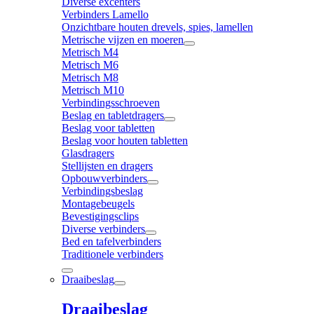
Diverse excenters
Verbinders Lamello
Onzichtbare houten drevels, spies, lamellen
Metrische vijzen en moeren
Metrisch M4
Metrisch M6
Metrisch M8
Metrisch M10
Verbindingsschroeven
Beslag en tabletdragers
Beslag voor tabletten
Beslag voor houten tabletten
Glasdragers
Stellijsten en dragers
Opbouwverbinders
Verbindingsbeslag
Montagebeugels
Bevestigingsclips
Diverse verbinders
Bed en tafelverbinders
Traditionele verbinders
Draaibeslag
Draaibeslag