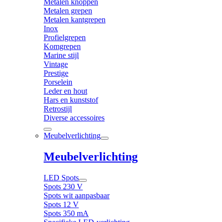
Metalen knoppen
Metalen grepen
Metalen kantgrepen
Inox
Profielgrepen
Komgrepen
Marine stijl
Vintage
Prestige
Porselein
Leder en hout
Hars en kunststof
Retrostijl
Diverse accessoires
Meubelverlichting
Meubelverlichting
LED Spots
Spots 230 V
Spots wit aanpasbaar
Spots 12 V
Spots 350 mA