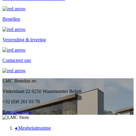
Bestellen
Verzending & levering
Contacteer ons
LMC Benelux nv
Vinkenlaan 22 9250 Waasmunster België
+32 (0)9 261 03 70
Contacteer ons
◂
Meubeluitrusting