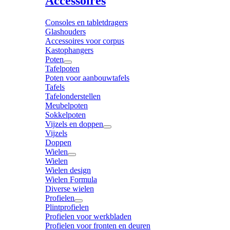
Accessoires
Consoles en tabletdragers
Glashouders
Accessoires voor corpus
Kastophangers
Poten
Tafelpoten
Poten voor aanbouwtafels
Tafels
Tafelonderstellen
Meubelpoten
Sokkelpoten
Vijzels en doppen
Vijzels
Doppen
Wielen
Wielen
Wielen design
Wielen Formula
Diverse wielen
Profielen
Plintprofielen
Profielen voor werkbladen
Profielen voor fronten en deuren