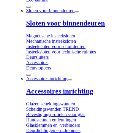
Sloten voor binnendeuren
Sloten voor binnendeuren
Magnetische insteeksloten
Mechanische insteeksloten
Insteeksloten voor schuifdeuren
Insteeksloten voor technische ruimtes
Deursluiters
Accessoires
Deurstoppers
Accessoires inrichting
Accessoires inrichting
Glazen scheidingswanden
Scheidingswanden TREND
Bevestigingsprofielen voor glas
Handsteunen en leuningen
Glasklemmen en -verbinders
Deurdichtingen en -drempels