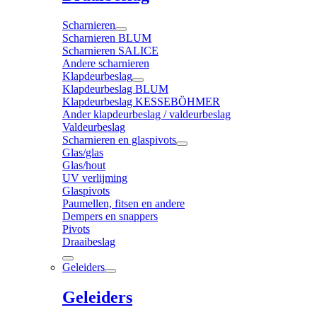
Scharnieren
Scharnieren BLUM
Scharnieren SALICE
Andere scharnieren
Klapdeurbeslag
Klapdeurbeslag BLUM
Klapdeurbeslag KESSEBÖHMER
Ander klapdeurbeslag / valdeurbeslag
Valdeurbeslag
Scharnieren en glaspivots
Glas/glas
Glas/hout
UV verlijming
Glaspivots
Paumellen, fitsen en andere
Dempers en snappers
Pivots
Draaibeslag
Geleiders
Geleiders