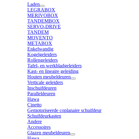
Laden
LEGRABOX
MERIVOBOX
TANDEMBOX
SERVO-DRIVE
TANDEM
MOVENTO
METABOX
Enkelwandig
Kogelgeleiders
Rollengeleiders
Tafel- en werkbladgeleiders
Kast- en lineaire geleiding
Houten meubeldeuren
Verticale geleiders
Inschuifdeuren
Paralleldeuren
Hawa
Cinetto
Gemotoriseerde coplanaire schuifdeur
Schuifdeurkasten
Andere
Accessoires
Glazen meubeldeuren
Hawa