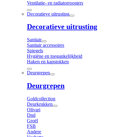
Ventilatie- en radiatorroosters
Decoratieve uitrusting
Decoratieve uitrusting
Sanitair
Sanitair accessoires
Spiegels
Hygiëne en toegankelijkheid
Haken en kapstokken
Deurgrepen
Deurgrepen
Goldcollection
Deurkrukken
Olivari
Dnd
Groël
FSB
Andere