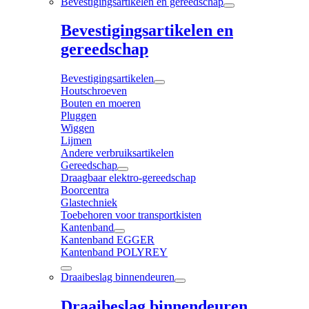
Bevestigingsartikelen en gereedschap
Bevestigingsartikelen en
gereedschap
Bevestigingsartikelen
Houtschroeven
Bouten en moeren
Pluggen
Wiggen
Lijmen
Andere verbruiksartikelen
Gereedschap
Draagbaar elektro-gereedschap
Boorcentra
Glastechniek
Toebehoren voor transportkisten
Kantenband
Kantenband EGGER
Kantenband POLYREY
Draaibeslag binnendeuren
Draaibeslag binnendeuren