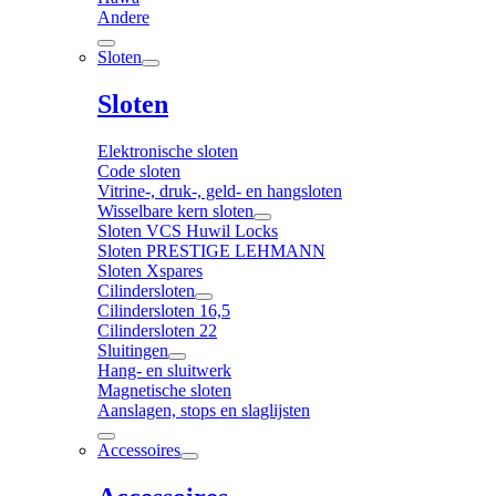
Andere
Sloten
Sloten
Elektronische sloten
Code sloten
Vitrine-, druk-, geld- en hangsloten
Wisselbare kern sloten
Sloten VCS Huwil Locks
Sloten PRESTIGE LEHMANN
Sloten Xspares
Cilindersloten
Cilindersloten 16,5
Cilindersloten 22
Sluitingen
Hang- en sluitwerk
Magnetische sloten
Aanslagen, stops en slaglijsten
Accessoires