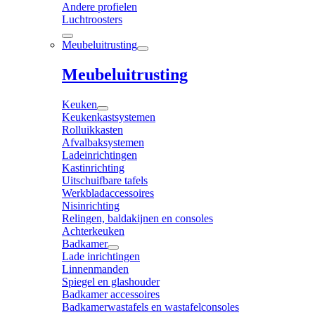
Andere profielen
Luchtroosters
Meubeluitrusting
Meubeluitrusting
Keuken
Keukenkastsystemen
Rolluikkasten
Afvalbaksystemen
Ladeinrichtingen
Kastinrichting
Uitschuifbare tafels
Werkbladaccessoires
Nisinrichting
Relingen, baldakijnen en consoles
Achterkeuken
Badkamer
Lade inrichtingen
Linnenmanden
Spiegel en glashouder
Badkamer accessoires
Badkamerwastafels en wastafelconsoles