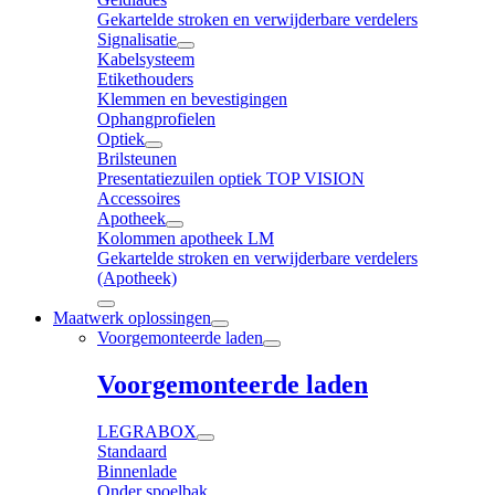
Gekartelde stroken en verwijderbare verdelers
Signalisatie
Kabelsysteem
Etikethouders
Klemmen en bevestigingen
Ophangprofielen
Optiek
Brilsteunen
Presentatiezuilen optiek TOP VISION
Accessoires
Apotheek
Kolommen apotheek LM
Gekartelde stroken en verwijderbare verdelers
(Apotheek)
Maatwerk oplossingen
Voorgemonteerde laden
Voorgemonteerde laden
LEGRABOX
Standaard
Binnenlade
Onder spoelbak