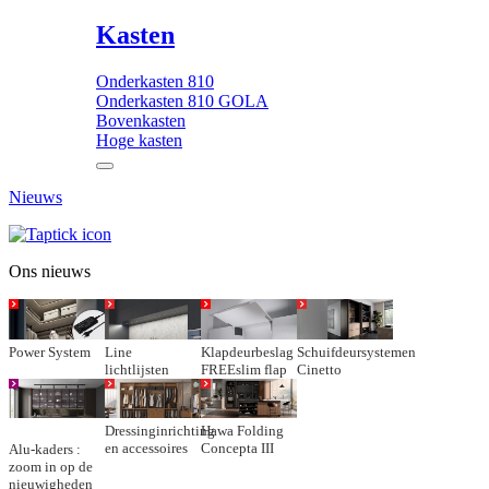
Kasten
Onderkasten 810
Onderkasten 810 GOLA
Bovenkasten
Hoge kasten
Nieuws
Ons nieuws
Power System
Line
Klapdeurbeslag
Schuifdeursystemen
lichtlijsten
FREEslim flap
Cinetto
Dressinginrichting
Hawa Folding
en accessoires
Concepta III
Alu-kaders :
zoom in op de
nieuwigheden