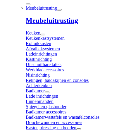
Meubeluitrusting
Meubeluitrusting
Keuken
Keukenkastsystemen
Rolluikkasten
Afvalbaksystemen
Ladeinrichtingen
Kastinrichting
Uitschuifbare tafels
Werkbladaccessoires
Nisinrichting
Relingen, baldakijnen en consoles
Achterkeuken
Badkamer
Lade inrichtingen
Linnenmanden
Spiegel en glashouder
Badkamer accessoires
Badkamerwastafels en wastafelconsoles
Douchewanden en accessoires
Kasten, dressing en bedden