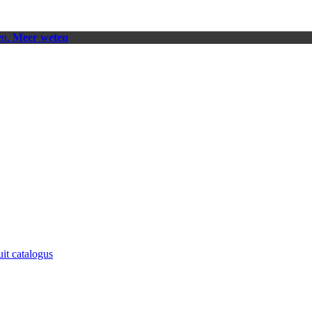
en.
Meer weten
uit catalogus