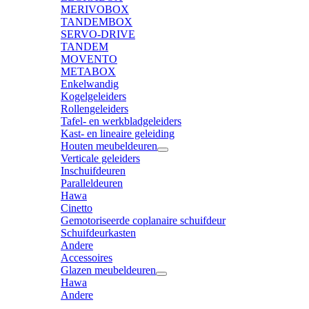
MERIVOBOX
TANDEMBOX
SERVO-DRIVE
TANDEM
MOVENTO
METABOX
Enkelwandig
Kogelgeleiders
Rollengeleiders
Tafel- en werkbladgeleiders
Kast- en lineaire geleiding
Houten meubeldeuren
Verticale geleiders
Inschuifdeuren
Paralleldeuren
Hawa
Cinetto
Gemotoriseerde coplanaire schuifdeur
Schuifdeurkasten
Andere
Accessoires
Glazen meubeldeuren
Hawa
Andere