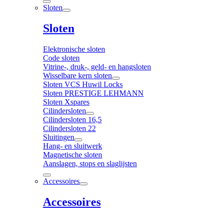
Sloten
Sloten
Elektronische sloten
Code sloten
Vitrine-, druk-, geld- en hangsloten
Wisselbare kern sloten
Sloten VCS Huwil Locks
Sloten PRESTIGE LEHMANN
Sloten Xspares
Cilindersloten
Cilindersloten 16,5
Cilindersloten 22
Sluitingen
Hang- en sluitwerk
Magnetische sloten
Aanslagen, stops en slaglijsten
Accessoires
Accessoires