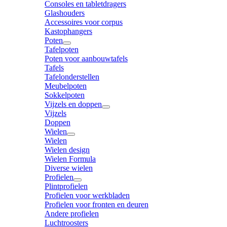
Consoles en tabletdragers
Glashouders
Accessoires voor corpus
Kastophangers
Poten
Tafelpoten
Poten voor aanbouwtafels
Tafels
Tafelonderstellen
Meubelpoten
Sokkelpoten
Vijzels en doppen
Vijzels
Doppen
Wielen
Wielen
Wielen design
Wielen Formula
Diverse wielen
Profielen
Plintprofielen
Profielen voor werkbladen
Profielen voor fronten en deuren
Andere profielen
Luchtroosters