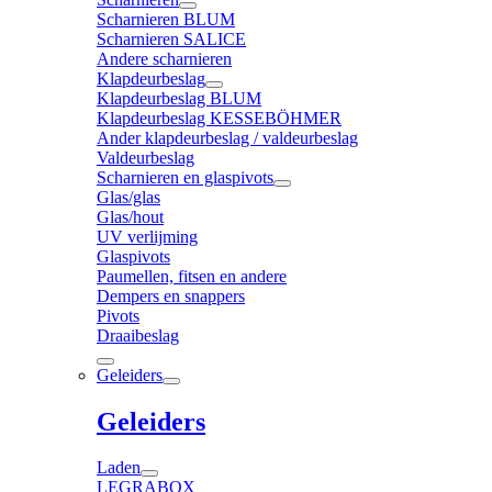
Scharnieren BLUM
Scharnieren SALICE
Andere scharnieren
Klapdeurbeslag
Klapdeurbeslag BLUM
Klapdeurbeslag KESSEBÖHMER
Ander klapdeurbeslag / valdeurbeslag
Valdeurbeslag
Scharnieren en glaspivots
Glas/glas
Glas/hout
UV verlijming
Glaspivots
Paumellen, fitsen en andere
Dempers en snappers
Pivots
Draaibeslag
Geleiders
Geleiders
Laden
LEGRABOX