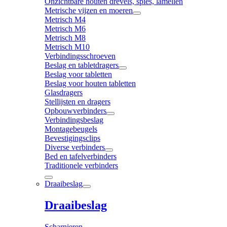
Onzichtbare houten drevels, spies, lamellen
Metrische vijzen en moeren
Metrisch M4
Metrisch M6
Metrisch M8
Metrisch M10
Verbindingsschroeven
Beslag en tabletdragers
Beslag voor tabletten
Beslag voor houten tabletten
Glasdragers
Stellijsten en dragers
Opbouwverbinders
Verbindingsbeslag
Montagebeugels
Bevestigingsclips
Diverse verbinders
Bed en tafelverbinders
Traditionele verbinders
Draaibeslag
Draaibeslag
Scharnieren