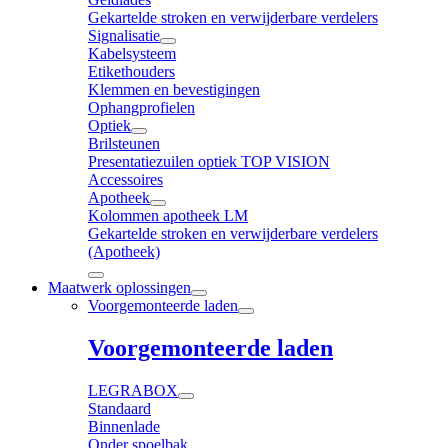
Gekartelde stroken en verwijderbare verdelers
Signalisatie
Kabelsysteem
Etikethouders
Klemmen en bevestigingen
Ophangprofielen
Optiek
Brilsteunen
Presentatiezuilen optiek TOP VISION
Accessoires
Apotheek
Kolommen apotheek LM
Gekartelde stroken en verwijderbare verdelers
(Apotheek)
Maatwerk oplossingen
Voorgemonteerde laden
Voorgemonteerde laden
LEGRABOX
Standaard
Binnenlade
Onder spoelbak