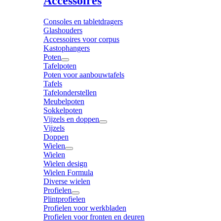
Accessoires
Consoles en tabletdragers
Glashouders
Accessoires voor corpus
Kastophangers
Poten
Tafelpoten
Poten voor aanbouwtafels
Tafels
Tafelonderstellen
Meubelpoten
Sokkelpoten
Vijzels en doppen
Vijzels
Doppen
Wielen
Wielen
Wielen design
Wielen Formula
Diverse wielen
Profielen
Plintprofielen
Profielen voor werkbladen
Profielen voor fronten en deuren