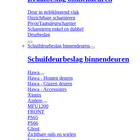
Deur in gelijkliggend vlak
Onzichtbare scharnieren
Pivot/Taatsdeurscharnier
Scharnieren enkel en dubbel
Deurbeslag
Schuifdeurbeslag binnendeuren
Schuifdeurbeslag binnendeuren
Hawa
Hawa - Houten deuren
Hawa - Glazen deuren
Hawa - Accessoires
Xinnix
Andere
MFU1200
FRONT
PS65
PS66
Ghost
Zichtbare rails en wielen
Eco gamma