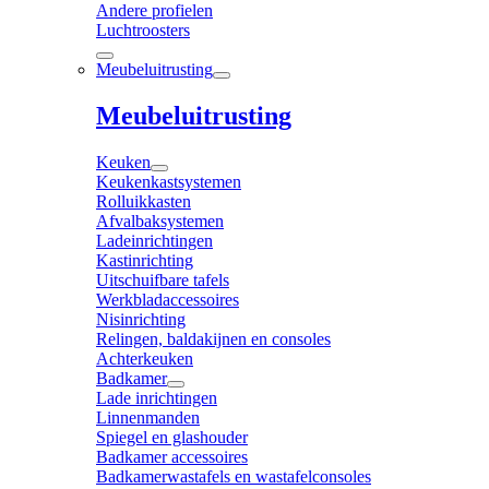
Andere profielen
Luchtroosters
Meubeluitrusting
Meubeluitrusting
Keuken
Keukenkastsystemen
Rolluikkasten
Afvalbaksystemen
Ladeinrichtingen
Kastinrichting
Uitschuifbare tafels
Werkbladaccessoires
Nisinrichting
Relingen, baldakijnen en consoles
Achterkeuken
Badkamer
Lade inrichtingen
Linnenmanden
Spiegel en glashouder
Badkamer accessoires
Badkamerwastafels en wastafelconsoles