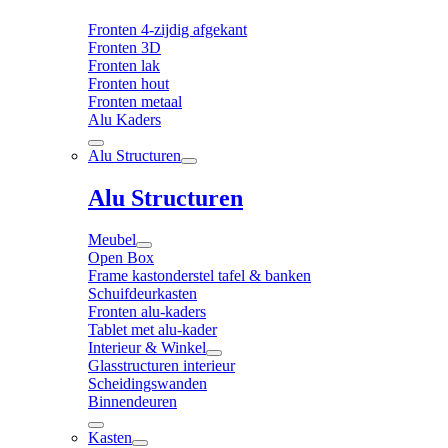
Fronten 4-zijdig afgekant
Fronten 3D
Fronten lak
Fronten hout
Fronten metaal
Alu Kaders
Alu Structuren
Alu Structuren
Meubel
Open Box
Frame kastonderstel tafel & banken
Schuifdeurkasten
Fronten alu-kaders
Tablet met alu-kader
Interieur & Winkel
Glasstructuren interieur
Scheidingswanden
Binnendeuren
Kasten