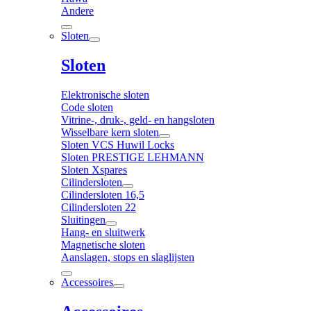
Andere
Sloten
Sloten
Elektronische sloten
Code sloten
Vitrine-, druk-, geld- en hangsloten
Wisselbare kern sloten
Sloten VCS Huwil Locks
Sloten PRESTIGE LEHMANN
Sloten Xspares
Cilindersloten
Cilindersloten 16,5
Cilindersloten 22
Sluitingen
Hang- en sluitwerk
Magnetische sloten
Aanslagen, stops en slaglijsten
Accessoires