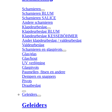
Scharnieren
Scharnieren BLUM
Scharnieren SALICE
Andere scharnieren
Klapdeurbeslag
Klapdeurbeslag BLUM
Klapdeurbeslag KESSEBÖHMER
Ander klapdeurbeslag / valdeurbeslag
Valdeurbeslag
Scharnieren en glaspivots
Glas/glas
Glas/hout
UV verlijming
Glaspivots
Paumellen, fitsen en andere
Dempers en snappers
Pivots
Draaibeslag
Geleiders
Geleiders