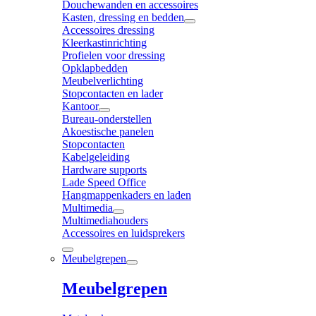
Douchewanden en accessoires
Kasten, dressing en bedden
Accessoires dressing
Kleerkastinrichting
Profielen voor dressing
Opklapbedden
Meubelverlichting
Stopcontacten en lader
Kantoor
Bureau-onderstellen
Akoestische panelen
Stopcontacten
Kabelgeleiding
Hardware supports
Lade Speed Office
Hangmappenkaders en laden
Multimedia
Multimediahouders
Accessoires en luidsprekers
Meubelgrepen
Meubelgrepen