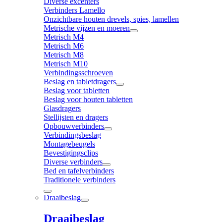
Diverse excenters
Verbinders Lamello
Onzichtbare houten drevels, spies, lamellen
Metrische vijzen en moeren
Metrisch M4
Metrisch M6
Metrisch M8
Metrisch M10
Verbindingsschroeven
Beslag en tabletdragers
Beslag voor tabletten
Beslag voor houten tabletten
Glasdragers
Stellijsten en dragers
Opbouwverbinders
Verbindingsbeslag
Montagebeugels
Bevestigingsclips
Diverse verbinders
Bed en tafelverbinders
Traditionele verbinders
Draaibeslag
Draaibeslag