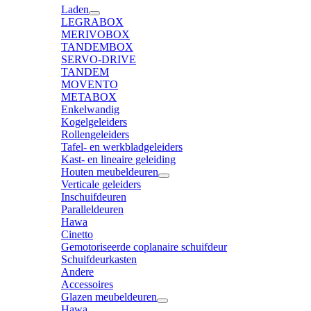
Laden
LEGRABOX
MERIVOBOX
TANDEMBOX
SERVO-DRIVE
TANDEM
MOVENTO
METABOX
Enkelwandig
Kogelgeleiders
Rollengeleiders
Tafel- en werkbladgeleiders
Kast- en lineaire geleiding
Houten meubeldeuren
Verticale geleiders
Inschuifdeuren
Paralleldeuren
Hawa
Cinetto
Gemotoriseerde coplanaire schuifdeur
Schuifdeurkasten
Andere
Accessoires
Glazen meubeldeuren
Hawa