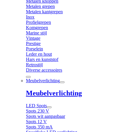
Metalen knoppen
Metalen grepen
Metalen kantgrepen
Inox
Profielgrepen
Komgrepen
Marine stijl
Vintage
Prestige
Porselein
Leder en hout
Hars en kunststof
Retrostijl
Diverse accessoires
Meubelverlichting
Meubelverlichting
LED Spots
Spots 230 V
Spots wit aanpasbaar
Spots 12 V
Spots 350 mA