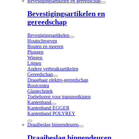
Bevestigingsartikelen en gereedschap
Bevestigingsartikelen en
gereedschap
Bevestigingsartikelen
Houtschroeven
Bouten en moeren
Pluggen
Wiggen
Lijmen
Andere verbruiksartikelen
Gereedschap
Draagbaar elektro-gereedschap
Boorcentra
Glastechniek
Toebehoren voor transportkisten
Kantenband
Kantenband EGGER
Kantenband POLYREY
Draaibeslag binnendeuren
Draaibeslag binnendeuren