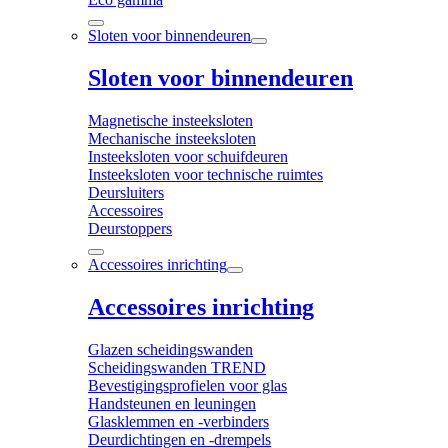
Sloten voor binnendeuren
Sloten voor binnendeuren
Magnetische insteeksloten
Mechanische insteeksloten
Insteeksloten voor schuifdeuren
Insteeksloten voor technische ruimtes
Deursluiters
Accessoires
Deurstoppers
Accessoires inrichting
Accessoires inrichting
Glazen scheidingswanden
Scheidingswanden TREND
Bevestigingsprofielen voor glas
Handsteunen en leuningen
Glasklemmen en -verbinders
Deurdichtingen en -drempels