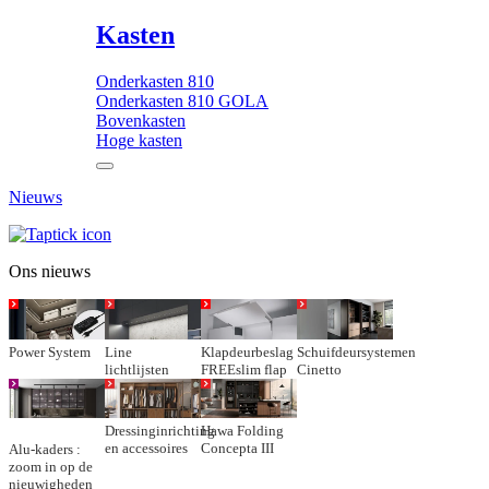
Kasten
Onderkasten 810
Onderkasten 810 GOLA
Bovenkasten
Hoge kasten
Nieuws
Ons nieuws
Power System
Line
Klapdeurbeslag
Schuifdeursystemen
lichtlijsten
FREEslim flap
Cinetto
Dressinginrichting
Hawa Folding
en accessoires
Concepta III
Alu-kaders :
zoom in op de
nieuwigheden