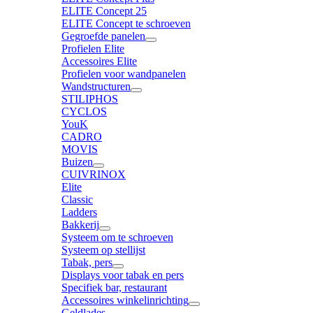
ELITE Concept 25
ELITE Concept te schroeven
Gegroefde panelen
Profielen Elite
Accessoires Elite
Profielen voor wandpanelen
Wandstructuren
STILIPHOS
CYCLOS
YouK
CADRO
MOVIS
Buizen
CUIVRINOX
Elite
Classic
Ladders
Bakkerij
Systeem om te schroeven
Systeem op stellijst
Tabak, pers
Displays voor tabak en pers
Specifiek bar, restaurant
Accessoires winkelinrichting
Geldlades