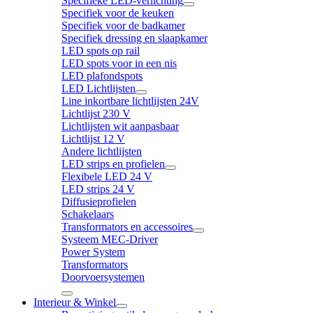
Specifieke LED-verlichting
Specifiek voor de keuken
Specifiek voor de badkamer
Specifiek dressing en slaapkamer
LED spots op rail
LED spots voor in een nis
LED plafondspots
LED Lichtlijsten
Line inkortbare lichtlijsten 24V
Lichtlijst 230 V
Lichtlijsten wit aanpasbaar
Lichtlijst 12 V
Andere lichtlijsten
LED strips en profielen
Flexibele LED 24 V
LED strips 24 V
Diffusieprofielen
Schakelaars
Transformators en accessoires
Systeem MEC-Driver
Power System
Transformators
Doorvoersystemen
Interieur & Winkel