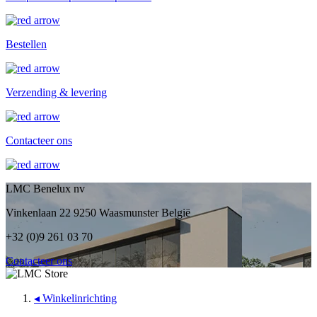
Bestellen
Verzending & levering
Contacteer ons
LMC Benelux nv
Vinkenlaan 22 9250 Waasmunster België
+32 (0)9 261 03 70
Contacteer ons
◂
Winkelinrichting