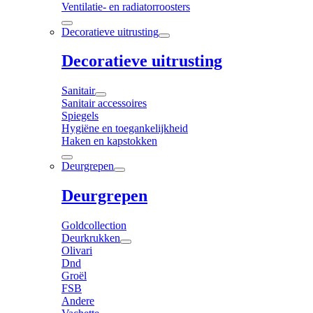
Ventilatie- en radiatorroosters
Decoratieve uitrusting
Decoratieve uitrusting
Sanitair
Sanitair accessoires
Spiegels
Hygiëne en toegankelijkheid
Haken en kapstokken
Deurgrepen
Deurgrepen
Goldcollection
Deurkrukken
Olivari
Dnd
Groël
FSB
Andere