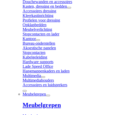
Douchewanden en accessoires
Kasten, dressing en bedden
Accessoires dressing
Kleerkastinrichting
Profielen voor dressing
Opklapbedden
Meubelverlichting
Stopcontacten en lader
Kantoor
Bureau-onderstellen
Akoestische panelen
Stopcontacten
Kabelgeleiding
Hardware supports
Lade Speed Office
Hangmappenkaders en laden
Multimedia
Multimediahouders
Accessoires en luidsprekers
Meubelgrepen
Meubelgrepen