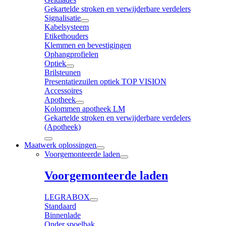
Gekartelde stroken en verwijderbare verdelers
Signalisatie
Kabelsysteem
Etikethouders
Klemmen en bevestigingen
Ophangprofielen
Optiek
Brilsteunen
Presentatiezuilen optiek TOP VISION
Accessoires
Apotheek
Kolommen apotheek LM
Gekartelde stroken en verwijderbare verdelers
(Apotheek)
Maatwerk oplossingen
Voorgemonteerde laden
Voorgemonteerde laden
LEGRABOX
Standaard
Binnenlade
Onder spoelbak