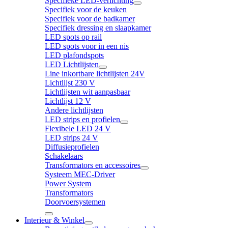
Specifieke LED-verlichting
Specifiek voor de keuken
Specifiek voor de badkamer
Specifiek dressing en slaapkamer
LED spots op rail
LED spots voor in een nis
LED plafondspots
LED Lichtlijsten
Line inkortbare lichtlijsten 24V
Lichtlijst 230 V
Lichtlijsten wit aanpasbaar
Lichtlijst 12 V
Andere lichtlijsten
LED strips en profielen
Flexibele LED 24 V
LED strips 24 V
Diffusieprofielen
Schakelaars
Transformators en accessoires
Systeem MEC-Driver
Power System
Transformators
Doorvoersystemen
Interieur & Winkel