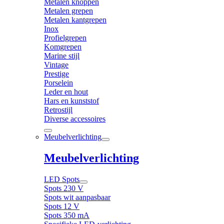
Metalen knoppen
Metalen grepen
Metalen kantgrepen
Inox
Profielgrepen
Komgrepen
Marine stijl
Vintage
Prestige
Porselein
Leder en hout
Hars en kunststof
Retrostijl
Diverse accessoires
Meubelverlichting
Meubelverlichting
LED Spots
Spots 230 V
Spots wit aanpasbaar
Spots 12 V
Spots 350 mA