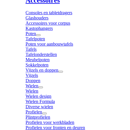
Accessoires
Consoles en tabletdragers
Glashouders
Accessoires voor corpus
Kastophangers
Poten
Tafelpoten
Poten voor aanbouwtafels
Tafels
Tafelonderstellen
Meubelpoten
Sokkelpoten
Vijzels en doppen
Vijzels
Doppen
Wielen
Wielen
Wielen design
Wielen Formula
Diverse wielen
Profielen
Plintprofielen
Profielen voor werkbladen
Profielen voor fronten en deuren