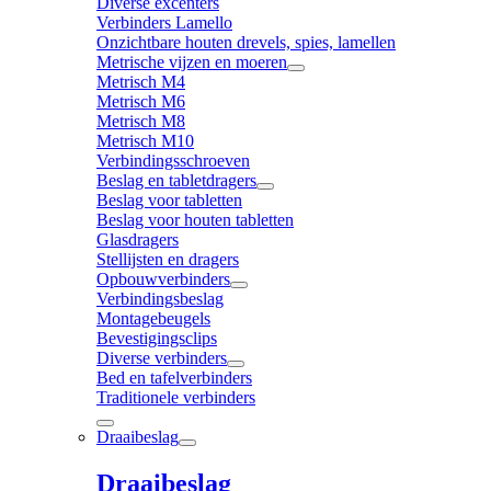
Diverse excenters
Verbinders Lamello
Onzichtbare houten drevels, spies, lamellen
Metrische vijzen en moeren
Metrisch M4
Metrisch M6
Metrisch M8
Metrisch M10
Verbindingsschroeven
Beslag en tabletdragers
Beslag voor tabletten
Beslag voor houten tabletten
Glasdragers
Stellijsten en dragers
Opbouwverbinders
Verbindingsbeslag
Montagebeugels
Bevestigingsclips
Diverse verbinders
Bed en tafelverbinders
Traditionele verbinders
Draaibeslag
Draaibeslag