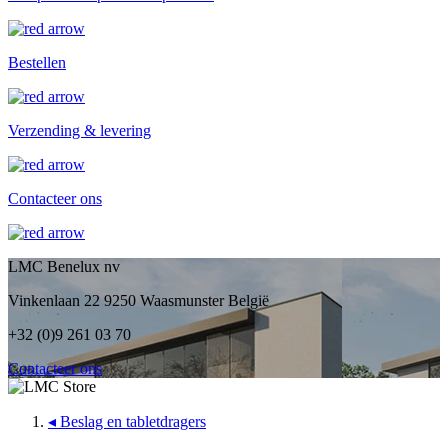
Bestellen
Verzending & levering
Contacteer ons
LMC Benelux nv
Vinkenlaan 22 9250 Waasmunster België
+32 (0)9 261 03 70
Contacteer ons
◂
Beslag en tabletdragers