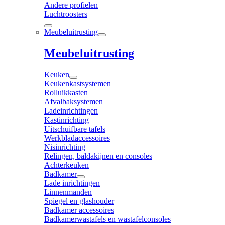
Andere profielen
Luchtroosters
Meubeluitrusting
Meubeluitrusting
Keuken
Keukenkastsystemen
Rolluikkasten
Afvalbaksystemen
Ladeinrichtingen
Kastinrichting
Uitschuifbare tafels
Werkbladaccessoires
Nisinrichting
Relingen, baldakijnen en consoles
Achterkeuken
Badkamer
Lade inrichtingen
Linnenmanden
Spiegel en glashouder
Badkamer accessoires
Badkamerwastafels en wastafelconsoles