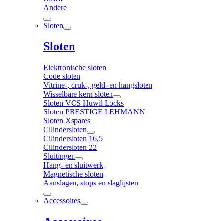
Andere
Sloten
Sloten
Elektronische sloten
Code sloten
Vitrine-, druk-, geld- en hangsloten
Wisselbare kern sloten
Sloten VCS Huwil Locks
Sloten PRESTIGE LEHMANN
Sloten Xspares
Cilindersloten
Cilindersloten 16,5
Cilindersloten 22
Sluitingen
Hang- en sluitwerk
Magnetische sloten
Aanslagen, stops en slaglijsten
Accessoires