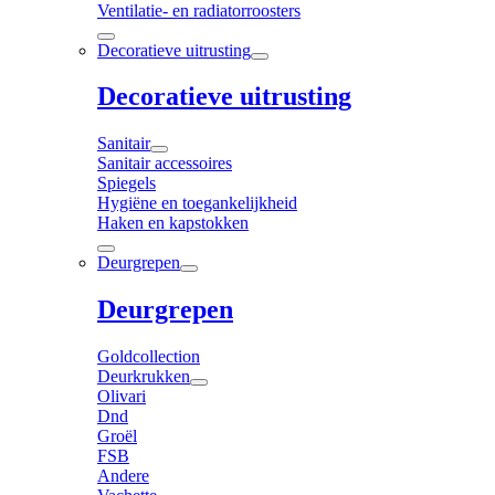
Ventilatie- en radiatorroosters
Decoratieve uitrusting
Decoratieve uitrusting
Sanitair
Sanitair accessoires
Spiegels
Hygiëne en toegankelijkheid
Haken en kapstokken
Deurgrepen
Deurgrepen
Goldcollection
Deurkrukken
Olivari
Dnd
Groël
FSB
Andere