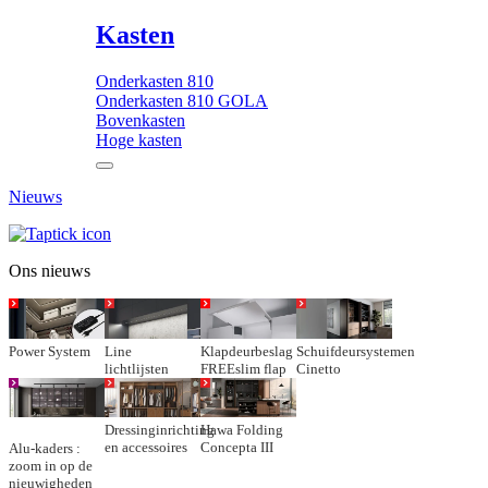
Kasten
Onderkasten 810
Onderkasten 810 GOLA
Bovenkasten
Hoge kasten
Nieuws
Ons nieuws
Power System
Line
Klapdeurbeslag
Schuifdeursystemen
lichtlijsten
FREEslim flap
Cinetto
Dressinginrichting
Hawa Folding
en accessoires
Concepta III
Alu-kaders :
zoom in op de
nieuwigheden