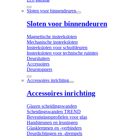
Sloten voor binnendeuren
Sloten voor binnendeuren
Magnetische insteeksloten
Mechanische insteeksloten
Insteeksloten voor schuifdeuren
Insteeksloten voor technische ruimtes
Deursluiters
Accessoires
Deurstoppers
Accessoires inrichting
Accessoires inrichting
Glazen scheidingswanden
Scheidingswanden TREND
Bevestigingsprofielen voor glas
Handsteunen en leuningen
Glasklemmen en -verbinders
Deurdichtingen en -drempels