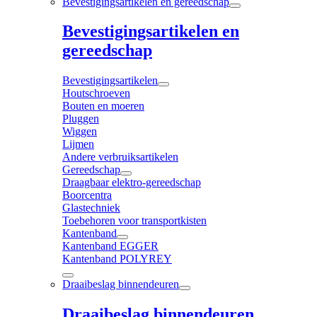
Bevestigingsartikelen en gereedschap
Bevestigingsartikelen en
gereedschap
Bevestigingsartikelen
Houtschroeven
Bouten en moeren
Pluggen
Wiggen
Lijmen
Andere verbruiksartikelen
Gereedschap
Draagbaar elektro-gereedschap
Boorcentra
Glastechniek
Toebehoren voor transportkisten
Kantenband
Kantenband EGGER
Kantenband POLYREY
Draaibeslag binnendeuren
Draaibeslag binnendeuren