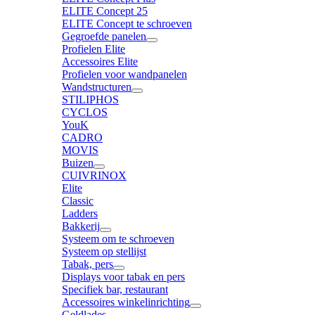
ELITE Concept 25
ELITE Concept te schroeven
Gegroefde panelen
Profielen Elite
Accessoires Elite
Profielen voor wandpanelen
Wandstructuren
STILIPHOS
CYCLOS
YouK
CADRO
MOVIS
Buizen
CUIVRINOX
Elite
Classic
Ladders
Bakkerij
Systeem om te schroeven
Systeem op stellijst
Tabak, pers
Displays voor tabak en pers
Specifiek bar, restaurant
Accessoires winkelinrichting
Geldlades