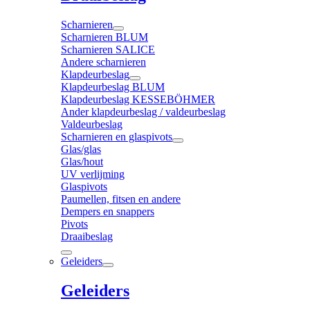
Scharnieren
Scharnieren BLUM
Scharnieren SALICE
Andere scharnieren
Klapdeurbeslag
Klapdeurbeslag BLUM
Klapdeurbeslag KESSEBÖHMER
Ander klapdeurbeslag / valdeurbeslag
Valdeurbeslag
Scharnieren en glaspivots
Glas/glas
Glas/hout
UV verlijming
Glaspivots
Paumellen, fitsen en andere
Dempers en snappers
Pivots
Draaibeslag
Geleiders
Geleiders