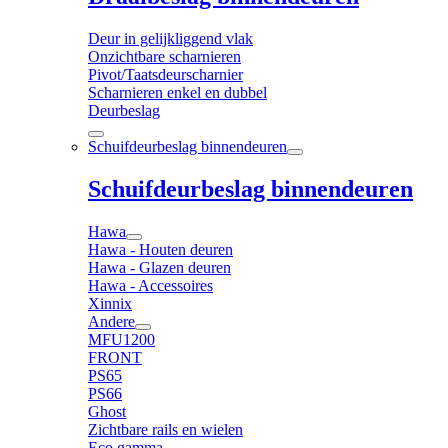
Deur in gelijkliggend vlak
Onzichtbare scharnieren
Pivot/Taatsdeurscharnier
Scharnieren enkel en dubbel
Deurbeslag
Schuifdeurbeslag binnendeuren
Schuifdeurbeslag binnendeuren
Hawa
Hawa - Houten deuren
Hawa - Glazen deuren
Hawa - Accessoires
Xinnix
Andere
MFU1200
FRONT
PS65
PS66
Ghost
Zichtbare rails en wielen
Eco gamma