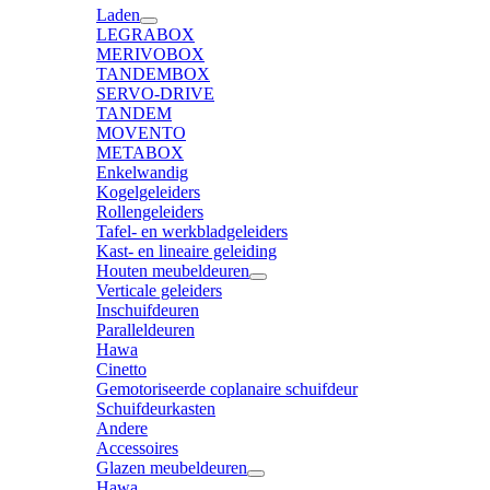
Laden
LEGRABOX
MERIVOBOX
TANDEMBOX
SERVO-DRIVE
TANDEM
MOVENTO
METABOX
Enkelwandig
Kogelgeleiders
Rollengeleiders
Tafel- en werkbladgeleiders
Kast- en lineaire geleiding
Houten meubeldeuren
Verticale geleiders
Inschuifdeuren
Paralleldeuren
Hawa
Cinetto
Gemotoriseerde coplanaire schuifdeur
Schuifdeurkasten
Andere
Accessoires
Glazen meubeldeuren
Hawa