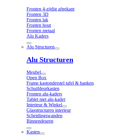
Fronten 4-zijdig afgekant
Fronten 3D
Fronten lak
Fronten hout
Fronten metaal
Alu Kaders
Alu Structuren
Alu Structuren
Meubel
Open Box
Frame kastonderstel tafel & banken
Schuifdeurkasten
Fronten alu-kaders
Tablet met alu-kader
Interieur & Winkel
Glasstructuren interieur
Scheidingswanden
Binnendeuren
Kasten