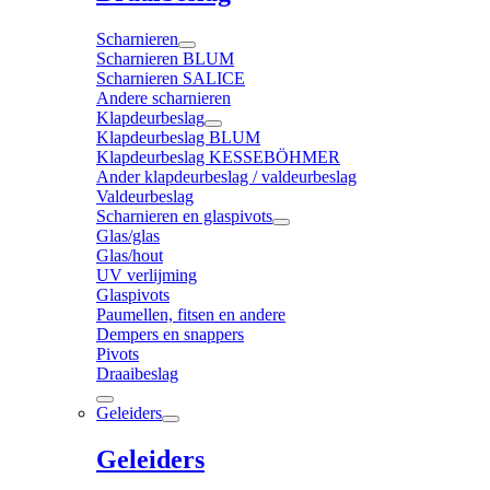
Scharnieren
Scharnieren BLUM
Scharnieren SALICE
Andere scharnieren
Klapdeurbeslag
Klapdeurbeslag BLUM
Klapdeurbeslag KESSEBÖHMER
Ander klapdeurbeslag / valdeurbeslag
Valdeurbeslag
Scharnieren en glaspivots
Glas/glas
Glas/hout
UV verlijming
Glaspivots
Paumellen, fitsen en andere
Dempers en snappers
Pivots
Draaibeslag
Geleiders
Geleiders