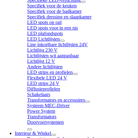
Specifieke LED-verlichting
Specifiek voor de keuken
Specifiek voor de badkamer
Specifiek dressing en slaapkamer
LED spots op rail
LED spots voor in een nis
LED plafondspots
LED Lichtlijsten
Line inkortbare lichtlijsten 24V
Lichtlijst 230 V
Lichtlijsten wit aanpasbaar
Lichtlijst 12 V
Andere lichtlijsten
LED strips en profielen
Flexibele LED 24 V
LED strips 24 V
Diffusieprofielen
Schakelaars
Transformators en accessoires
Systeem MEC-Driver
Power System
Transformators
Doorvoersystemen
Interieur & Winkel