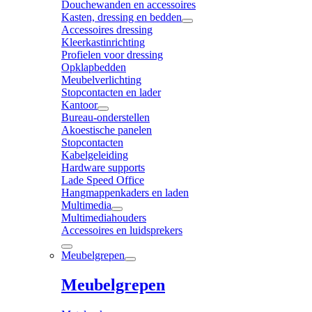
Douchewanden en accessoires
Kasten, dressing en bedden
Accessoires dressing
Kleerkastinrichting
Profielen voor dressing
Opklapbedden
Meubelverlichting
Stopcontacten en lader
Kantoor
Bureau-onderstellen
Akoestische panelen
Stopcontacten
Kabelgeleiding
Hardware supports
Lade Speed Office
Hangmappenkaders en laden
Multimedia
Multimediahouders
Accessoires en luidsprekers
Meubelgrepen
Meubelgrepen