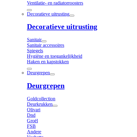
Ventilatie- en radiatorroosters
Decoratieve uitrusting
Decoratieve uitrusting
Sanitair
Sanitair accessoires
Spiegels
Hygiëne en toegankelijkheid
Haken en kapstokken
Deurgrepen
Deurgrepen
Goldcollection
Deurkrukken
Olivari
Dnd
Groël
FSB
Andere