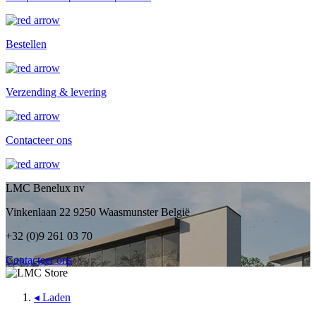
Bestellen
Verzending & levering
Contacteer ons
LMC Benelux nv
Vinkenlaan 22 9250 Waasmunster België
+32 (0)9 261 03 70
Contacteer ons
◂
Laden