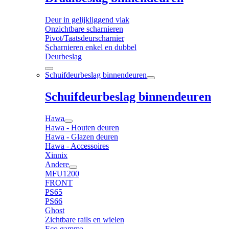
Deur in gelijkliggend vlak
Onzichtbare scharnieren
Pivot/Taatsdeurscharnier
Scharnieren enkel en dubbel
Deurbeslag
Schuifdeurbeslag binnendeuren
Schuifdeurbeslag binnendeuren
Hawa
Hawa - Houten deuren
Hawa - Glazen deuren
Hawa - Accessoires
Xinnix
Andere
MFU1200
FRONT
PS65
PS66
Ghost
Zichtbare rails en wielen
Eco gamma