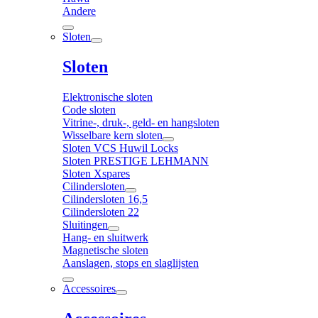
Andere
Sloten
Sloten
Elektronische sloten
Code sloten
Vitrine-, druk-, geld- en hangsloten
Wisselbare kern sloten
Sloten VCS Huwil Locks
Sloten PRESTIGE LEHMANN
Sloten Xspares
Cilindersloten
Cilindersloten 16,5
Cilindersloten 22
Sluitingen
Hang- en sluitwerk
Magnetische sloten
Aanslagen, stops en slaglijsten
Accessoires