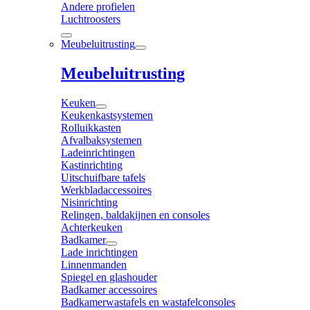
Andere profielen
Luchtroosters
Meubeluitrusting
Meubeluitrusting
Keuken
Keukenkastsystemen
Rolluikkasten
Afvalbaksystemen
Ladeinrichtingen
Kastinrichting
Uitschuifbare tafels
Werkbladaccessoires
Nisinrichting
Relingen, baldakijnen en consoles
Achterkeuken
Badkamer
Lade inrichtingen
Linnenmanden
Spiegel en glashouder
Badkamer accessoires
Badkamerwastafels en wastafelconsoles