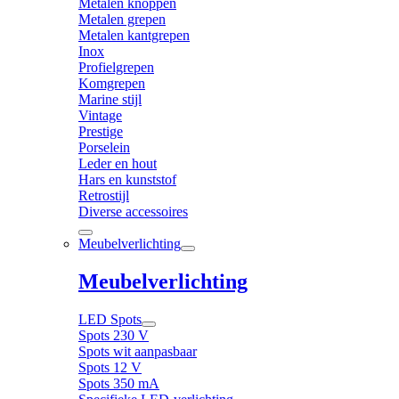
Metalen knoppen
Metalen grepen
Metalen kantgrepen
Inox
Profielgrepen
Komgrepen
Marine stijl
Vintage
Prestige
Porselein
Leder en hout
Hars en kunststof
Retrostijl
Diverse accessoires
Meubelverlichting
Meubelverlichting
LED Spots
Spots 230 V
Spots wit aanpasbaar
Spots 12 V
Spots 350 mA