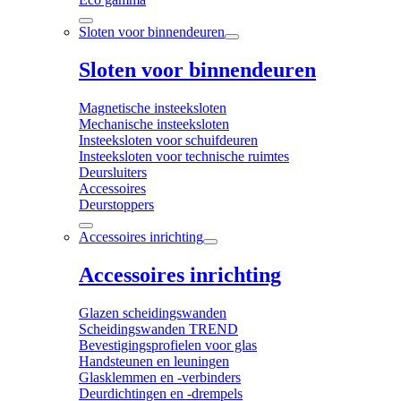
Sloten voor binnendeuren
Sloten voor binnendeuren
Magnetische insteeksloten
Mechanische insteeksloten
Insteeksloten voor schuifdeuren
Insteeksloten voor technische ruimtes
Deursluiters
Accessoires
Deurstoppers
Accessoires inrichting
Accessoires inrichting
Glazen scheidingswanden
Scheidingswanden TREND
Bevestigingsprofielen voor glas
Handsteunen en leuningen
Glasklemmen en -verbinders
Deurdichtingen en -drempels