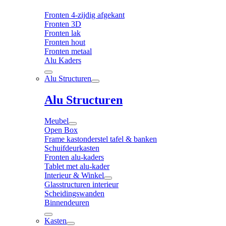
Fronten 4-zijdig afgekant
Fronten 3D
Fronten lak
Fronten hout
Fronten metaal
Alu Kaders
Alu Structuren
Alu Structuren
Meubel
Open Box
Frame kastonderstel tafel & banken
Schuifdeurkasten
Fronten alu-kaders
Tablet met alu-kader
Interieur & Winkel
Glasstructuren interieur
Scheidingswanden
Binnendeuren
Kasten