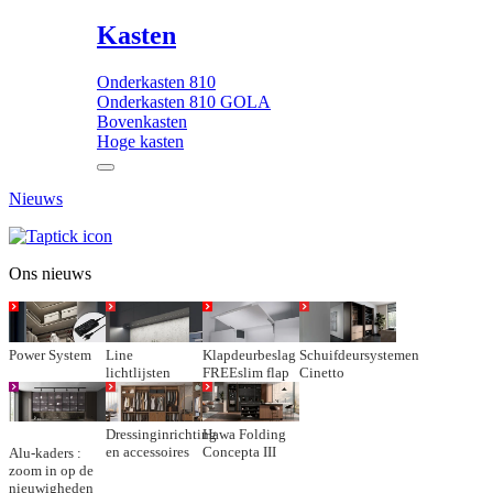
Kasten
Onderkasten 810
Onderkasten 810 GOLA
Bovenkasten
Hoge kasten
Nieuws
Ons nieuws
Power System
Line
Klapdeurbeslag
Schuifdeursystemen
lichtlijsten
FREEslim flap
Cinetto
Dressinginrichting
Hawa Folding
en accessoires
Concepta III
Alu-kaders :
zoom in op de
nieuwigheden