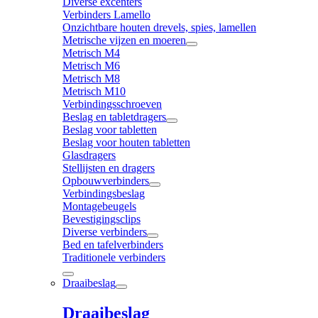
Diverse excenters
Verbinders Lamello
Onzichtbare houten drevels, spies, lamellen
Metrische vijzen en moeren
Metrisch M4
Metrisch M6
Metrisch M8
Metrisch M10
Verbindingsschroeven
Beslag en tabletdragers
Beslag voor tabletten
Beslag voor houten tabletten
Glasdragers
Stellijsten en dragers
Opbouwverbinders
Verbindingsbeslag
Montagebeugels
Bevestigingsclips
Diverse verbinders
Bed en tafelverbinders
Traditionele verbinders
Draaibeslag
Draaibeslag