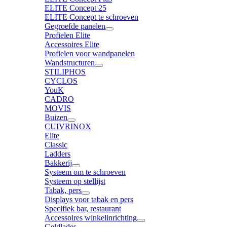
ELITE Concept 25
ELITE Concept te schroeven
Gegroefde panelen
Profielen Elite
Accessoires Elite
Profielen voor wandpanelen
Wandstructuren
STILIPHOS
CYCLOS
YouK
CADRO
MOVIS
Buizen
CUIVRINOX
Elite
Classic
Ladders
Bakkerij
Systeem om te schroeven
Systeem op stellijst
Tabak, pers
Displays voor tabak en pers
Specifiek bar, restaurant
Accessoires winkelinrichting
Geldlades