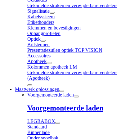
Gekartelde stroken en verwijderbare verdelers
Signalisatie
Kabelsysteem
Etikethouders
Klemmen en bevestigingen
Ophangprofielen
Optiek
Brilsteunen
Presentatiezuilen optiek TOP VISION
Accessoires
Apotheek
Kolommen apotheek LM
Gekartelde stroken en verwijderbare verdelers
(Apotheek)
Maatwerk oplossingen
Voorgemonteerde laden
Voorgemonteerde laden
LEGRABOX
Standaard
Binnenlade
Onder spoelbak