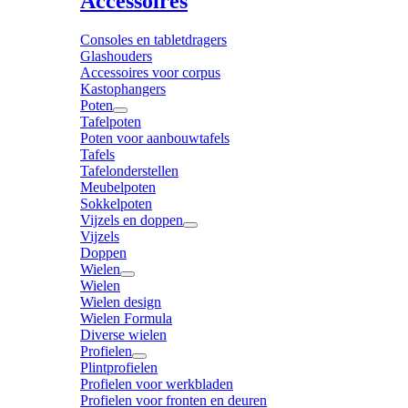
Accessoires
Consoles en tabletdragers
Glashouders
Accessoires voor corpus
Kastophangers
Poten
Tafelpoten
Poten voor aanbouwtafels
Tafels
Tafelonderstellen
Meubelpoten
Sokkelpoten
Vijzels en doppen
Vijzels
Doppen
Wielen
Wielen
Wielen design
Wielen Formula
Diverse wielen
Profielen
Plintprofielen
Profielen voor werkbladen
Profielen voor fronten en deuren