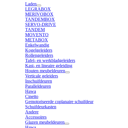
Laden
LEGRABOX
MERIVOBOX
TANDEMBOX
SERVO-DRIVE
TANDEM
MOVENTO
METABOX
Enkelwandig
Kogelgeleiders
Rollengeleiders
Tafel- en werkbladgeleiders
Kast- en lineaire geleiding
Houten meubeldeuren
Verticale geleiders
Inschuifdeuren
Paralleldeuren
Hawa
Cinetto
Gemotoriseerde coplanaire schuifdeur
Schuifdeurkasten
Andere
Accessoires
Glazen meubeldeuren
Hawa