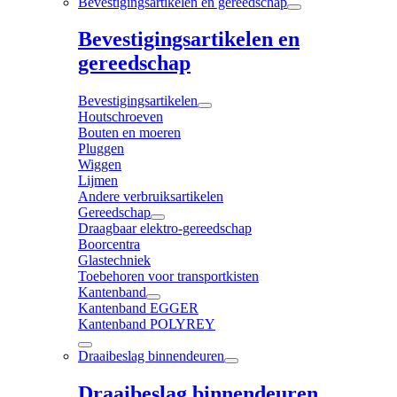
Bevestigingsartikelen en gereedschap
Bevestigingsartikelen en
gereedschap
Bevestigingsartikelen
Houtschroeven
Bouten en moeren
Pluggen
Wiggen
Lijmen
Andere verbruiksartikelen
Gereedschap
Draagbaar elektro-gereedschap
Boorcentra
Glastechniek
Toebehoren voor transportkisten
Kantenband
Kantenband EGGER
Kantenband POLYREY
Draaibeslag binnendeuren
Draaibeslag binnendeuren