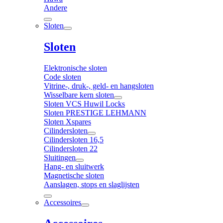
Andere
Sloten
Sloten
Elektronische sloten
Code sloten
Vitrine-, druk-, geld- en hangsloten
Wisselbare kern sloten
Sloten VCS Huwil Locks
Sloten PRESTIGE LEHMANN
Sloten Xspares
Cilindersloten
Cilindersloten 16,5
Cilindersloten 22
Sluitingen
Hang- en sluitwerk
Magnetische sloten
Aanslagen, stops en slaglijsten
Accessoires