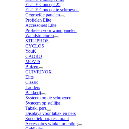
ELITE Concept 25
ELITE Concept te schroeven
Gegroefde panelen
Profielen Elite
Accessoires Elite
Profielen voor wandpanelen
Wandstructuren
STILIPHOS
CYCLOS
YouK
CADRO
MOVIS
Buizen
CUIVRINOX
Elite
Classic
Ladders
Bakkerij
Systeem om te schroeven
Systeem op stellijst
Tabak, pers
Displays voor tabak en pers
Specifiek bar, restaurant
Accessoires winkelinrichting
Geldlades