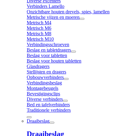
Diverse excenters
Verbinders Lamello
Onzichtbare houten drevels, spies, lamellen
Metrische vijzen en moeren
Metrisch M4
Metrisch M6
Metrisch M8
Metrisch M10
Verbindingsschroeven
Beslag en tabletdragers
Beslag voor tabletten
Beslag voor houten tabletten
Glasdragers
Stellijsten en dragers
Opbouwverbinders
Verbindingsbeslag
Montagebeugels
Bevestigingsclips
Diverse verbinders
Bed en tafelverbinders
Traditionele verbinders
Draaibeslag
Draaibeslag