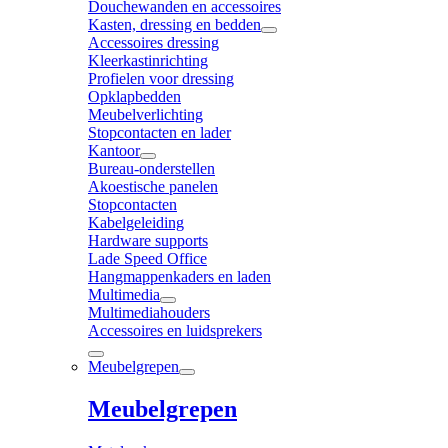
Douchewanden en accessoires
Kasten, dressing en bedden
Accessoires dressing
Kleerkastinrichting
Profielen voor dressing
Opklapbedden
Meubelverlichting
Stopcontacten en lader
Kantoor
Bureau-onderstellen
Akoestische panelen
Stopcontacten
Kabelgeleiding
Hardware supports
Lade Speed Office
Hangmappenkaders en laden
Multimedia
Multimediahouders
Accessoires en luidsprekers
Meubelgrepen
Meubelgrepen