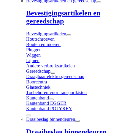
Bevestigingsartikelen en gereedschap
Bevestigingsartikelen en
gereedschap
Bevestigingsartikelen
Houtschroeven
Bouten en moeren
Pluggen
Wiggen
Lijmen
Andere verbruiksartikelen
Gereedschap
Draagbaar elektro-gereedschap
Boorcentra
Glastechniek
Toebehoren voor transportkisten
Kantenband
Kantenband EGGER
Kantenband POLYREY
Draaibeslag binnendeuren
Draaibeslag binnendeuren