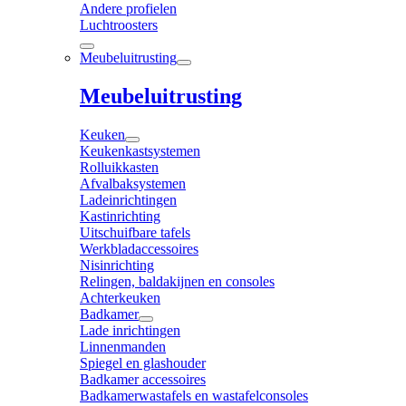
Andere profielen
Luchtroosters
Meubeluitrusting
Meubeluitrusting
Keuken
Keukenkastsystemen
Rolluikkasten
Afvalbaksystemen
Ladeinrichtingen
Kastinrichting
Uitschuifbare tafels
Werkbladaccessoires
Nisinrichting
Relingen, baldakijnen en consoles
Achterkeuken
Badkamer
Lade inrichtingen
Linnenmanden
Spiegel en glashouder
Badkamer accessoires
Badkamerwastafels en wastafelconsoles