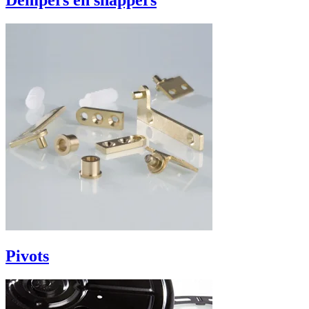
Dempers en snappers
Pivots