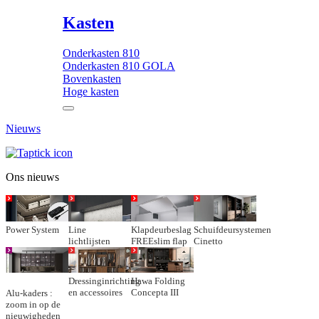
Kasten
Onderkasten 810
Onderkasten 810 GOLA
Bovenkasten
Hoge kasten
Nieuws
Ons nieuws
Power System
Line
Klapdeurbeslag
Schuifdeursystemen
lichtlijsten
FREEslim flap
Cinetto
Dressinginrichting
Hawa Folding
en accessoires
Concepta III
Alu-kaders :
zoom in op de
nieuwigheden