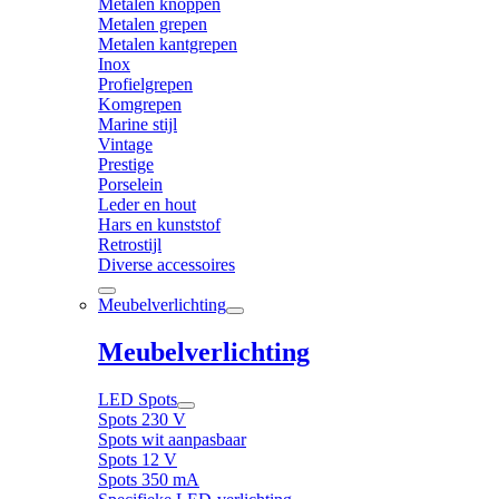
Metalen knoppen
Metalen grepen
Metalen kantgrepen
Inox
Profielgrepen
Komgrepen
Marine stijl
Vintage
Prestige
Porselein
Leder en hout
Hars en kunststof
Retrostijl
Diverse accessoires
Meubelverlichting
Meubelverlichting
LED Spots
Spots 230 V
Spots wit aanpasbaar
Spots 12 V
Spots 350 mA