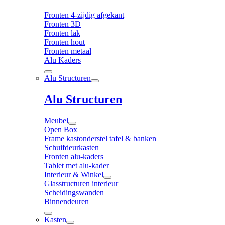
Fronten 4-zijdig afgekant
Fronten 3D
Fronten lak
Fronten hout
Fronten metaal
Alu Kaders
Alu Structuren
Alu Structuren
Meubel
Open Box
Frame kastonderstel tafel & banken
Schuifdeurkasten
Fronten alu-kaders
Tablet met alu-kader
Interieur & Winkel
Glasstructuren interieur
Scheidingswanden
Binnendeuren
Kasten