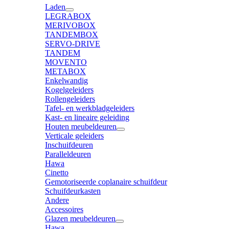
Laden
LEGRABOX
MERIVOBOX
TANDEMBOX
SERVO-DRIVE
TANDEM
MOVENTO
METABOX
Enkelwandig
Kogelgeleiders
Rollengeleiders
Tafel- en werkbladgeleiders
Kast- en lineaire geleiding
Houten meubeldeuren
Verticale geleiders
Inschuifdeuren
Paralleldeuren
Hawa
Cinetto
Gemotoriseerde coplanaire schuifdeur
Schuifdeurkasten
Andere
Accessoires
Glazen meubeldeuren
Hawa