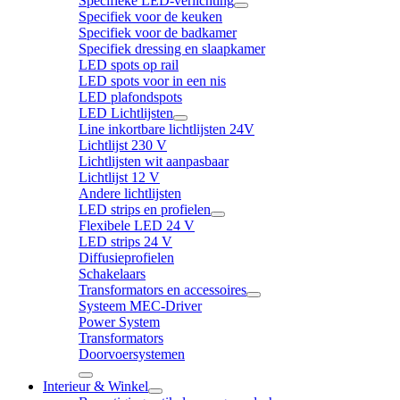
Specifieke LED-verlichting
Specifiek voor de keuken
Specifiek voor de badkamer
Specifiek dressing en slaapkamer
LED spots op rail
LED spots voor in een nis
LED plafondspots
LED Lichtlijsten
Line inkortbare lichtlijsten 24V
Lichtlijst 230 V
Lichtlijsten wit aanpasbaar
Lichtlijst 12 V
Andere lichtlijsten
LED strips en profielen
Flexibele LED 24 V
LED strips 24 V
Diffusieprofielen
Schakelaars
Transformators en accessoires
Systeem MEC-Driver
Power System
Transformators
Doorvoersystemen
Interieur & Winkel