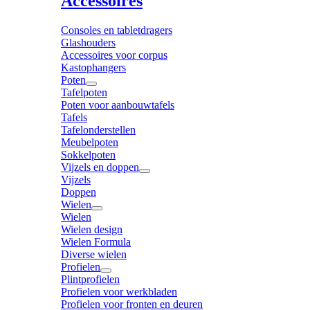
Accessoires
Consoles en tabletdragers
Glashouders
Accessoires voor corpus
Kastophangers
Poten
Tafelpoten
Poten voor aanbouwtafels
Tafels
Tafelonderstellen
Meubelpoten
Sokkelpoten
Vijzels en doppen
Vijzels
Doppen
Wielen
Wielen
Wielen design
Wielen Formula
Diverse wielen
Profielen
Plintprofielen
Profielen voor werkbladen
Profielen voor fronten en deuren