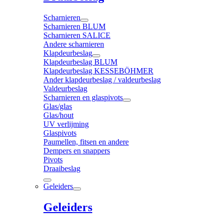
Scharnieren
Scharnieren BLUM
Scharnieren SALICE
Andere scharnieren
Klapdeurbeslag
Klapdeurbeslag BLUM
Klapdeurbeslag KESSEBÖHMER
Ander klapdeurbeslag / valdeurbeslag
Valdeurbeslag
Scharnieren en glaspivots
Glas/glas
Glas/hout
UV verlijming
Glaspivots
Paumellen, fitsen en andere
Dempers en snappers
Pivots
Draaibeslag
Geleiders
Geleiders