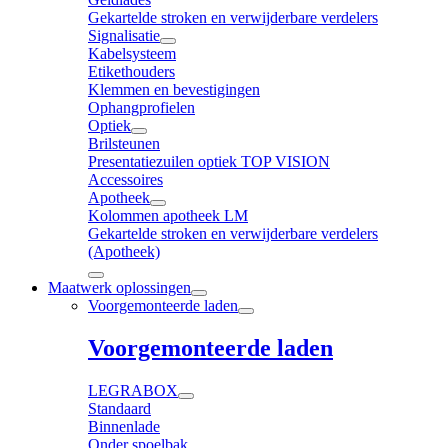
Gekartelde stroken en verwijderbare verdelers
Signalisatie
Kabelsysteem
Etikethouders
Klemmen en bevestigingen
Ophangprofielen
Optiek
Brilsteunen
Presentatiezuilen optiek TOP VISION
Accessoires
Apotheek
Kolommen apotheek LM
Gekartelde stroken en verwijderbare verdelers
(Apotheek)
Maatwerk oplossingen
Voorgemonteerde laden
Voorgemonteerde laden
LEGRABOX
Standaard
Binnenlade
Onder spoelbak