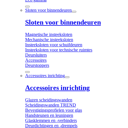
Sloten voor binnendeuren
Sloten voor binnendeuren
Magnetische insteeksloten
Mechanische insteeksloten
Insteeksloten voor schuifdeuren
Insteeksloten voor technische ruimtes
Deursluiters
Accessoires
Deurstoppers
Accessoires inrichting
Accessoires inrichting
Glazen scheidingswanden
Scheidingswanden TREND
Bevestigingsprofielen voor glas
Handsteunen en leuningen
Glasklemmen en -verbinders
Deurdichtingen en -drempels