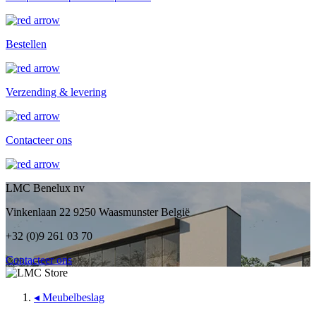
Bestellen
Verzending & levering
Contacteer ons
LMC Benelux nv
Vinkenlaan 22 9250 Waasmunster België
+32 (0)9 261 03 70
Contacteer ons
◂
Meubelbeslag