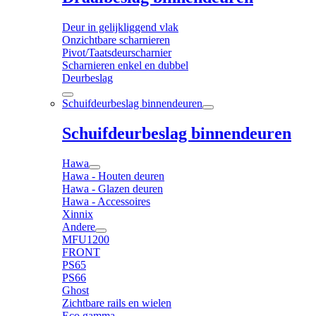
Deur in gelijkliggend vlak
Onzichtbare scharnieren
Pivot/Taatsdeurscharnier
Scharnieren enkel en dubbel
Deurbeslag
Schuifdeurbeslag binnendeuren
Schuifdeurbeslag binnendeuren
Hawa
Hawa - Houten deuren
Hawa - Glazen deuren
Hawa - Accessoires
Xinnix
Andere
MFU1200
FRONT
PS65
PS66
Ghost
Zichtbare rails en wielen
Eco gamma