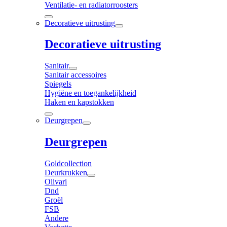
Ventilatie- en radiatorroosters
Decoratieve uitrusting
Decoratieve uitrusting
Sanitair
Sanitair accessoires
Spiegels
Hygiëne en toegankelijkheid
Haken en kapstokken
Deurgrepen
Deurgrepen
Goldcollection
Deurkrukken
Olivari
Dnd
Groël
FSB
Andere