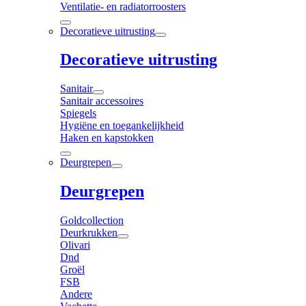
Ventilatie- en radiatorroosters
Decoratieve uitrusting
Decoratieve uitrusting
Sanitair
Sanitair accessoires
Spiegels
Hygiëne en toegankelijkheid
Haken en kapstokken
Deurgrepen
Deurgrepen
Goldcollection
Deurkrukken
Olivari
Dnd
Groël
FSB
Andere