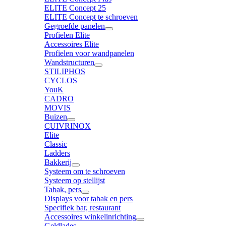
ELITE Concept 25
ELITE Concept te schroeven
Gegroefde panelen
Profielen Elite
Accessoires Elite
Profielen voor wandpanelen
Wandstructuren
STILIPHOS
CYCLOS
YouK
CADRO
MOVIS
Buizen
CUIVRINOX
Elite
Classic
Ladders
Bakkerij
Systeem om te schroeven
Systeem op stellijst
Tabak, pers
Displays voor tabak en pers
Specifiek bar, restaurant
Accessoires winkelinrichting
Geldlades