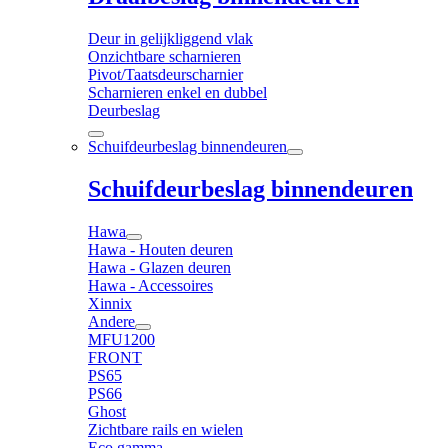
Deur in gelijkliggend vlak
Onzichtbare scharnieren
Pivot/Taatsdeurscharnier
Scharnieren enkel en dubbel
Deurbeslag
Schuifdeurbeslag binnendeuren
Schuifdeurbeslag binnendeuren
Hawa
Hawa - Houten deuren
Hawa - Glazen deuren
Hawa - Accessoires
Xinnix
Andere
MFU1200
FRONT
PS65
PS66
Ghost
Zichtbare rails en wielen
Eco gamma