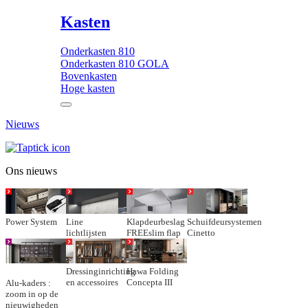
Kasten
Onderkasten 810
Onderkasten 810 GOLA
Bovenkasten
Hoge kasten
Nieuws
Ons nieuws
Power System
Line
Klapdeurbeslag
Schuifdeursystemen
lichtlijsten
FREEslim flap
Cinetto
Dressinginrichting
Hawa Folding
en accessoires
Concepta III
Alu-kaders :
zoom in op de
nieuwigheden