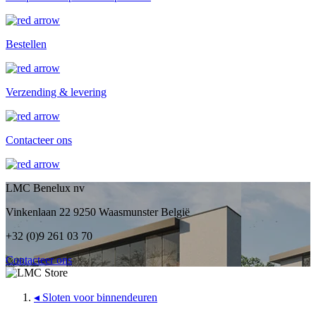
Bestellen
Verzending & levering
Contacteer ons
LMC Benelux nv
Vinkenlaan 22 9250 Waasmunster België
+32 (0)9 261 03 70
Contacteer ons
◂
Sloten voor binnendeuren