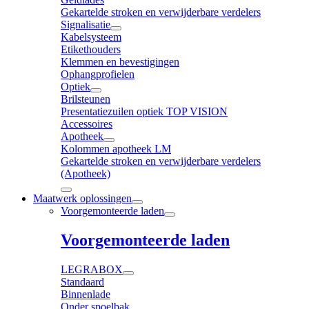
Gekartelde stroken en verwijderbare verdelers
Signalisatie
Kabelsysteem
Etikethouders
Klemmen en bevestigingen
Ophangprofielen
Optiek
Brilsteunen
Presentatiezuilen optiek TOP VISION
Accessoires
Apotheek
Kolommen apotheek LM
Gekartelde stroken en verwijderbare verdelers
(Apotheek)
Maatwerk oplossingen
Voorgemonteerde laden
Voorgemonteerde laden
LEGRABOX
Standaard
Binnenlade
Onder spoelbak