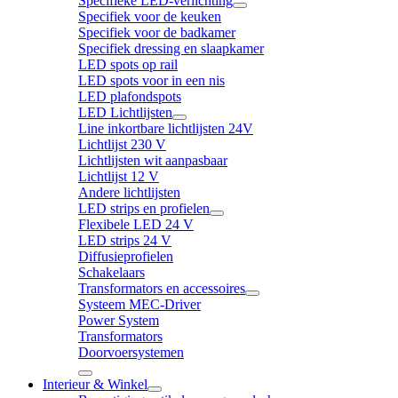
Specifieke LED-verlichting
Specifiek voor de keuken
Specifiek voor de badkamer
Specifiek dressing en slaapkamer
LED spots op rail
LED spots voor in een nis
LED plafondspots
LED Lichtlijsten
Line inkortbare lichtlijsten 24V
Lichtlijst 230 V
Lichtlijsten wit aanpasbaar
Lichtlijst 12 V
Andere lichtlijsten
LED strips en profielen
Flexibele LED 24 V
LED strips 24 V
Diffusieprofielen
Schakelaars
Transformators en accessoires
Systeem MEC-Driver
Power System
Transformators
Doorvoersystemen
Interieur & Winkel