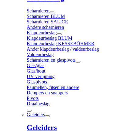
Scharnieren
Scharnieren BLUM
Scharnieren SALICE
Andere scharnieren
Klapdeurbeslag
Klapdeurbeslag BLUM
Klapdeurbeslag KESSEBÖHMER
Ander klapdeurbeslag / valdeurbeslag
Valdeurbeslag
Scharnieren en glaspivots
Glas/glas
Glas/hout
UV verlijming
Glaspivots
Paumellen, fitsen en andere
Dempers en snappers
Pivots
Draaibeslag
Geleiders
Geleiders