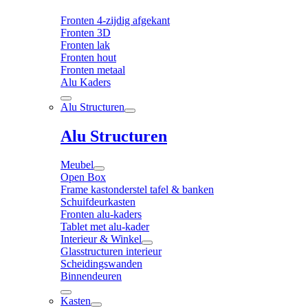
Fronten 4-zijdig afgekant
Fronten 3D
Fronten lak
Fronten hout
Fronten metaal
Alu Kaders
Alu Structuren
Alu Structuren
Meubel
Open Box
Frame kastonderstel tafel & banken
Schuifdeurkasten
Fronten alu-kaders
Tablet met alu-kader
Interieur & Winkel
Glasstructuren interieur
Scheidingswanden
Binnendeuren
Kasten