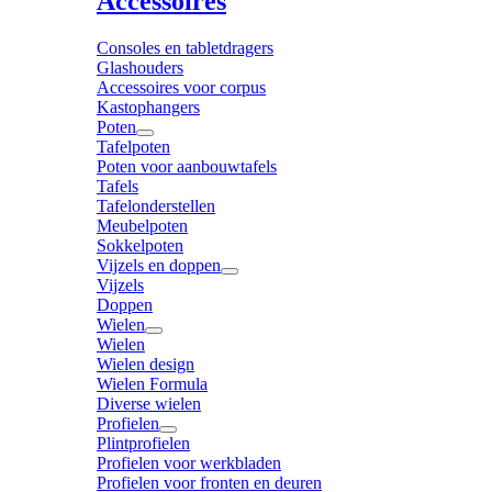
Accessoires
Consoles en tabletdragers
Glashouders
Accessoires voor corpus
Kastophangers
Poten
Tafelpoten
Poten voor aanbouwtafels
Tafels
Tafelonderstellen
Meubelpoten
Sokkelpoten
Vijzels en doppen
Vijzels
Doppen
Wielen
Wielen
Wielen design
Wielen Formula
Diverse wielen
Profielen
Plintprofielen
Profielen voor werkbladen
Profielen voor fronten en deuren