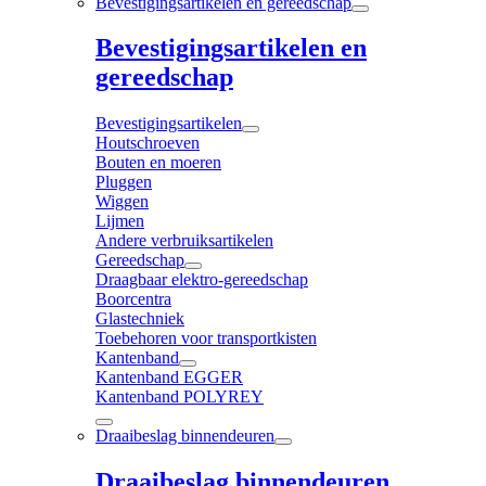
Bevestigingsartikelen en gereedschap
Bevestigingsartikelen en
gereedschap
Bevestigingsartikelen
Houtschroeven
Bouten en moeren
Pluggen
Wiggen
Lijmen
Andere verbruiksartikelen
Gereedschap
Draagbaar elektro-gereedschap
Boorcentra
Glastechniek
Toebehoren voor transportkisten
Kantenband
Kantenband EGGER
Kantenband POLYREY
Draaibeslag binnendeuren
Draaibeslag binnendeuren