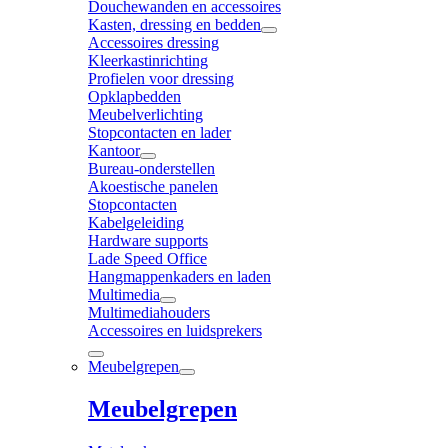
Douchewanden en accessoires
Kasten, dressing en bedden
Accessoires dressing
Kleerkastinrichting
Profielen voor dressing
Opklapbedden
Meubelverlichting
Stopcontacten en lader
Kantoor
Bureau-onderstellen
Akoestische panelen
Stopcontacten
Kabelgeleiding
Hardware supports
Lade Speed Office
Hangmappenkaders en laden
Multimedia
Multimediahouders
Accessoires en luidsprekers
Meubelgrepen
Meubelgrepen