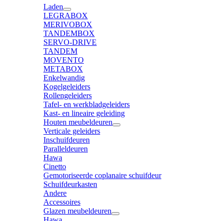
Laden
LEGRABOX
MERIVOBOX
TANDEMBOX
SERVO-DRIVE
TANDEM
MOVENTO
METABOX
Enkelwandig
Kogelgeleiders
Rollengeleiders
Tafel- en werkbladgeleiders
Kast- en lineaire geleiding
Houten meubeldeuren
Verticale geleiders
Inschuifdeuren
Paralleldeuren
Hawa
Cinetto
Gemotoriseerde coplanaire schuifdeur
Schuifdeurkasten
Andere
Accessoires
Glazen meubeldeuren
Hawa