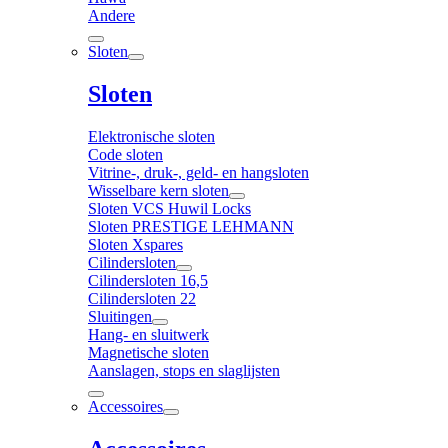
Andere
Sloten
Sloten
Elektronische sloten
Code sloten
Vitrine-, druk-, geld- en hangsloten
Wisselbare kern sloten
Sloten VCS Huwil Locks
Sloten PRESTIGE LEHMANN
Sloten Xspares
Cilindersloten
Cilindersloten 16,5
Cilindersloten 22
Sluitingen
Hang- en sluitwerk
Magnetische sloten
Aanslagen, stops en slaglijsten
Accessoires