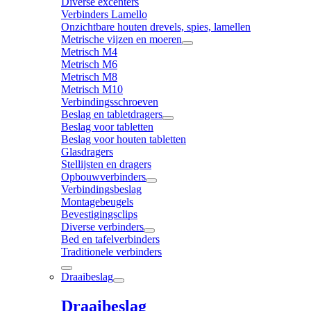
Diverse excenters
Verbinders Lamello
Onzichtbare houten drevels, spies, lamellen
Metrische vijzen en moeren
Metrisch M4
Metrisch M6
Metrisch M8
Metrisch M10
Verbindingsschroeven
Beslag en tabletdragers
Beslag voor tabletten
Beslag voor houten tabletten
Glasdragers
Stellijsten en dragers
Opbouwverbinders
Verbindingsbeslag
Montagebeugels
Bevestigingsclips
Diverse verbinders
Bed en tafelverbinders
Traditionele verbinders
Draaibeslag
Draaibeslag