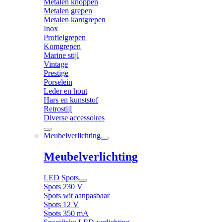
Metalen knoppen
Metalen grepen
Metalen kantgrepen
Inox
Profielgrepen
Komgrepen
Marine stijl
Vintage
Prestige
Porselein
Leder en hout
Hars en kunststof
Retrostijl
Diverse accessoires
Meubelverlichting
Meubelverlichting
LED Spots
Spots 230 V
Spots wit aanpasbaar
Spots 12 V
Spots 350 mA