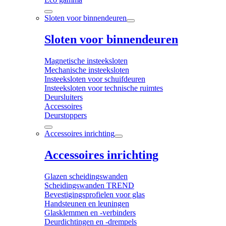
Sloten voor binnendeuren
Sloten voor binnendeuren
Magnetische insteeksloten
Mechanische insteeksloten
Insteeksloten voor schuifdeuren
Insteeksloten voor technische ruimtes
Deursluiters
Accessoires
Deurstoppers
Accessoires inrichting
Accessoires inrichting
Glazen scheidingswanden
Scheidingswanden TREND
Bevestigingsprofielen voor glas
Handsteunen en leuningen
Glasklemmen en -verbinders
Deurdichtingen en -drempels