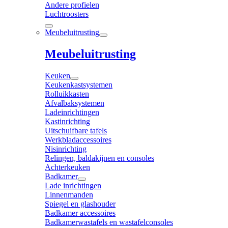
Andere profielen
Luchtroosters
Meubeluitrusting
Meubeluitrusting
Keuken
Keukenkastsystemen
Rolluikkasten
Afvalbaksystemen
Ladeinrichtingen
Kastinrichting
Uitschuifbare tafels
Werkbladaccessoires
Nisinrichting
Relingen, baldakijnen en consoles
Achterkeuken
Badkamer
Lade inrichtingen
Linnenmanden
Spiegel en glashouder
Badkamer accessoires
Badkamerwastafels en wastafelconsoles