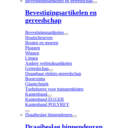
Bevestigingsartikelen en gereedschap
Bevestigingsartikelen en
gereedschap
Bevestigingsartikelen
Houtschroeven
Bouten en moeren
Pluggen
Wiggen
Lijmen
Andere verbruiksartikelen
Gereedschap
Draagbaar elektro-gereedschap
Boorcentra
Glastechniek
Toebehoren voor transportkisten
Kantenband
Kantenband EGGER
Kantenband POLYREY
Draaibeslag binnendeuren
Draaibeslag binnendeuren