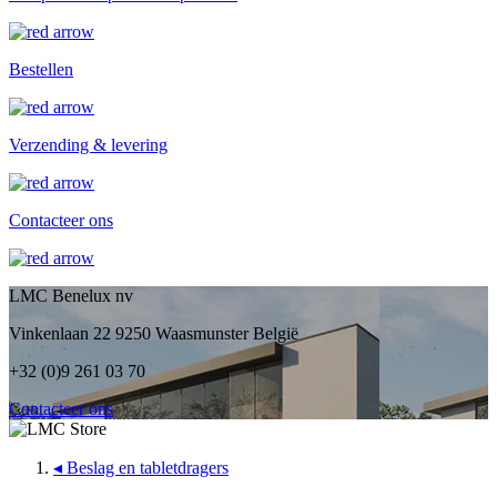
Bestellen
Verzending & levering
Contacteer ons
LMC Benelux nv
Vinkenlaan 22 9250 Waasmunster België
+32 (0)9 261 03 70
Contacteer ons
◂
Beslag en tabletdragers