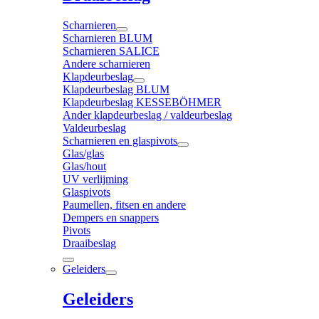
Scharnieren
Scharnieren BLUM
Scharnieren SALICE
Andere scharnieren
Klapdeurbeslag
Klapdeurbeslag BLUM
Klapdeurbeslag KESSEBÖHMER
Ander klapdeurbeslag / valdeurbeslag
Valdeurbeslag
Scharnieren en glaspivots
Glas/glas
Glas/hout
UV verlijming
Glaspivots
Paumellen, fitsen en andere
Dempers en snappers
Pivots
Draaibeslag
Geleiders
Geleiders