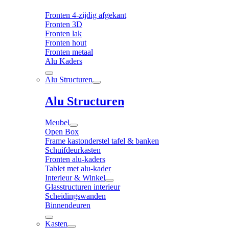
Fronten 4-zijdig afgekant
Fronten 3D
Fronten lak
Fronten hout
Fronten metaal
Alu Kaders
Alu Structuren
Alu Structuren
Meubel
Open Box
Frame kastonderstel tafel & banken
Schuifdeurkasten
Fronten alu-kaders
Tablet met alu-kader
Interieur & Winkel
Glasstructuren interieur
Scheidingswanden
Binnendeuren
Kasten