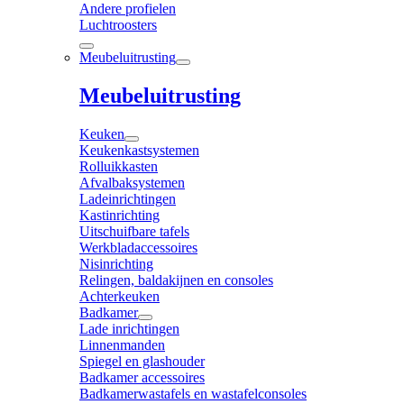
Andere profielen
Luchtroosters
Meubeluitrusting
Meubeluitrusting
Keuken
Keukenkastsystemen
Rolluikkasten
Afvalbaksystemen
Ladeinrichtingen
Kastinrichting
Uitschuifbare tafels
Werkbladaccessoires
Nisinrichting
Relingen, baldakijnen en consoles
Achterkeuken
Badkamer
Lade inrichtingen
Linnenmanden
Spiegel en glashouder
Badkamer accessoires
Badkamerwastafels en wastafelconsoles