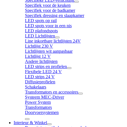
Specifieke LED-verlichting
Specifiek voor de keuken
Specifiek voor de badkamer
Specifiek dressing en slaapkamer
LED spots op rail
LED spots voor in een nis
LED plafondspots
LED Lichtlijsten
Line inkortbare lichtlijsten 24V
Lichtlijst 230 V
Lichtlijsten wit aanpasbaar
Lichtlijst 12 V
Andere lichtlijsten
LED strips en profielen
Flexibele LED 24 V
LED strips 24 V
Diffusieprofielen
Schakelaars
Transformators en accessoires
Systeem MEC-Driver
Power System
Transformators
Doorvoersystemen
Interieur & Winkel