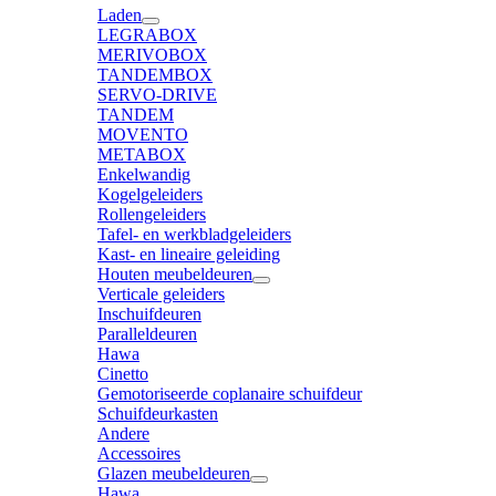
Laden
LEGRABOX
MERIVOBOX
TANDEMBOX
SERVO-DRIVE
TANDEM
MOVENTO
METABOX
Enkelwandig
Kogelgeleiders
Rollengeleiders
Tafel- en werkbladgeleiders
Kast- en lineaire geleiding
Houten meubeldeuren
Verticale geleiders
Inschuifdeuren
Paralleldeuren
Hawa
Cinetto
Gemotoriseerde coplanaire schuifdeur
Schuifdeurkasten
Andere
Accessoires
Glazen meubeldeuren
Hawa