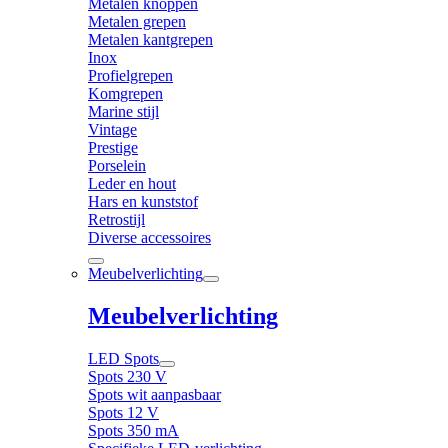
Metalen knoppen
Metalen grepen
Metalen kantgrepen
Inox
Profielgrepen
Komgrepen
Marine stijl
Vintage
Prestige
Porselein
Leder en hout
Hars en kunststof
Retrostijl
Diverse accessoires
Meubelverlichting
Meubelverlichting
LED Spots
Spots 230 V
Spots wit aanpasbaar
Spots 12 V
Spots 350 mA