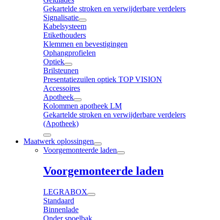
Gekartelde stroken en verwijderbare verdelers
Signalisatie
Kabelsysteem
Etikethouders
Klemmen en bevestigingen
Ophangprofielen
Optiek
Brilsteunen
Presentatiezuilen optiek TOP VISION
Accessoires
Apotheek
Kolommen apotheek LM
Gekartelde stroken en verwijderbare verdelers
(Apotheek)
Maatwerk oplossingen
Voorgemonteerde laden
Voorgemonteerde laden
LEGRABOX
Standaard
Binnenlade
Onder spoelbak