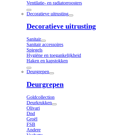
Ventilatie- en radiatorroosters
Decoratieve uitrusting
Decoratieve uitrusting
Sanitair
Sanitair accessoires
Spiegels
Hygiëne en toegankelijkheid
Haken en kapstokken
Deurgrepen
Deurgrepen
Goldcollection
Deurkrukken
Olivari
Dnd
Groël
FSB
Andere