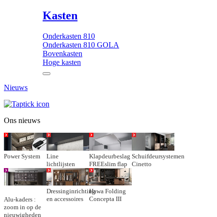
Kasten
Onderkasten 810
Onderkasten 810 GOLA
Bovenkasten
Hoge kasten
Nieuws
Ons nieuws
Power System
Line
Klapdeurbeslag
Schuifdeursystemen
lichtlijsten
FREEslim flap
Cinetto
Dressinginrichting
Hawa Folding
en accessoires
Concepta III
Alu-kaders :
zoom in op de
nieuwigheden