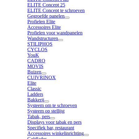
ELITE Concept 25
ELITE Concept te schroeven
Gegroefde panelen
Profielen Elite
Accessoires Elite
Profielen voor wandpanelen
Wandstructuren
STILIPHOS
CYCLOS
YouK
CADRO
MOVIS
Buizen
CUIVRINOX
Elite
Classic
Ladders
Bakkerij
Systeem om te schroeven
Systeem op stellijst
Tabak, pers
Displays voor tabak en pers
Specifiek bar, restaurant
Accessoires winkelinrichting
Geldlades