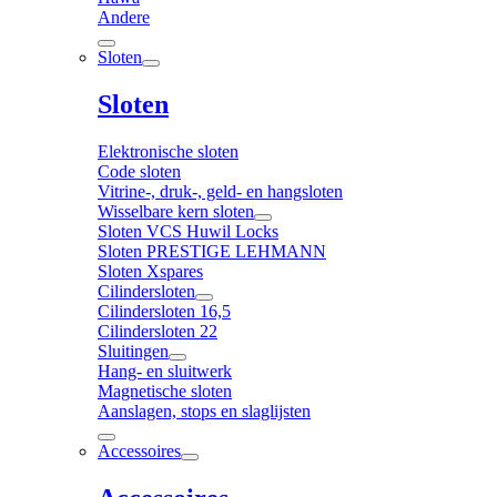
Andere
Sloten
Sloten
Elektronische sloten
Code sloten
Vitrine-, druk-, geld- en hangsloten
Wisselbare kern sloten
Sloten VCS Huwil Locks
Sloten PRESTIGE LEHMANN
Sloten Xspares
Cilindersloten
Cilindersloten 16,5
Cilindersloten 22
Sluitingen
Hang- en sluitwerk
Magnetische sloten
Aanslagen, stops en slaglijsten
Accessoires