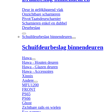
Deur in gelijkliggend vlak
Onzichtbare scharnieren
Pivot/Taatsdeurscharnier
Scharnieren enkel en dubbel
Deurbeslag
Schuifdeurbeslag binnendeuren
Schuifdeurbeslag binnendeuren
Hawa
Hawa - Houten deuren
Hawa - Glazen deuren
Hawa - Accessoires
Xinnix
Andere
MFU1200
FRONT
PS65
PS66
Ghost
Zichtbare rails en wielen
Eco gamma