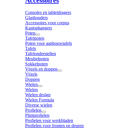
Accessoires
Consoles en tabletdragers
Glashouders
Accessoires voor corpus
Kastophangers
Poten
Tafelpoten
Poten voor aanbouwtafels
Tafels
Tafelonderstellen
Meubelpoten
Sokkelpoten
Vijzels en doppen
Vijzels
Doppen
Wielen
Wielen
Wielen design
Wielen Formula
Diverse wielen
Profielen
Plintprofielen
Profielen voor werkbladen
Profielen voor fronten en deuren