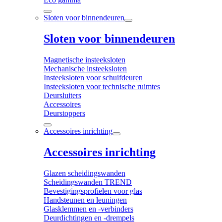
Sloten voor binnendeuren
Sloten voor binnendeuren
Magnetische insteeksloten
Mechanische insteeksloten
Insteeksloten voor schuifdeuren
Insteeksloten voor technische ruimtes
Deursluiters
Accessoires
Deurstoppers
Accessoires inrichting
Accessoires inrichting
Glazen scheidingswanden
Scheidingswanden TREND
Bevestigingsprofielen voor glas
Handsteunen en leuningen
Glasklemmen en -verbinders
Deurdichtingen en -drempels