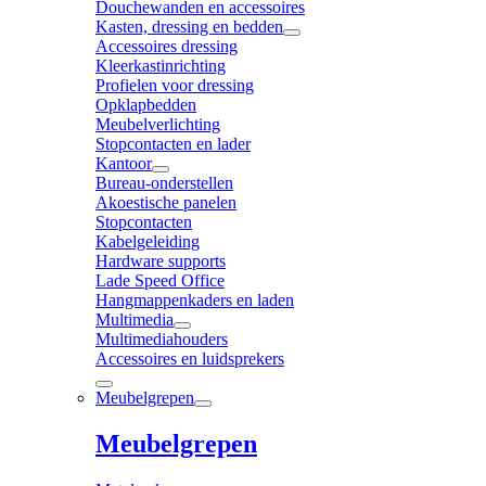
Douchewanden en accessoires
Kasten, dressing en bedden
Accessoires dressing
Kleerkastinrichting
Profielen voor dressing
Opklapbedden
Meubelverlichting
Stopcontacten en lader
Kantoor
Bureau-onderstellen
Akoestische panelen
Stopcontacten
Kabelgeleiding
Hardware supports
Lade Speed Office
Hangmappenkaders en laden
Multimedia
Multimediahouders
Accessoires en luidsprekers
Meubelgrepen
Meubelgrepen