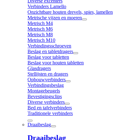
Diverse excenters
Verbinders Lamello
Onzichtbare houten drevels, spies, lamellen
Metrische vijzen en moeren
Metrisch M4
Metrisch M6
Metrisch M8
Metrisch M10
Verbindingsschroeven
Beslag en tabletdragers
Beslag voor tabletten
Beslag voor houten tabletten
Glasdragers
Stellijsten en dragers
Opbouwverbinders
Verbindingsbeslag
Montagebeugels
Bevestigingsclips
Diverse verbinders
Bed en tafelverbinders
Traditionele verbinders
Draaibeslag
Draaibeslag