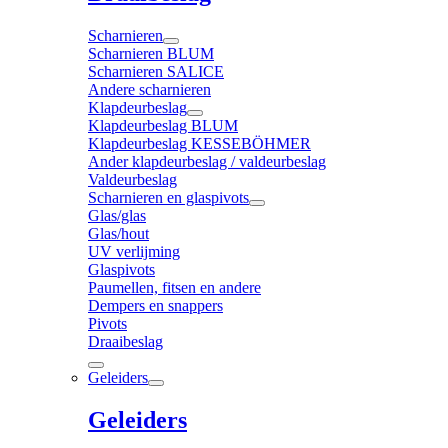
Scharnieren
Scharnieren BLUM
Scharnieren SALICE
Andere scharnieren
Klapdeurbeslag
Klapdeurbeslag BLUM
Klapdeurbeslag KESSEBÖHMER
Ander klapdeurbeslag / valdeurbeslag
Valdeurbeslag
Scharnieren en glaspivots
Glas/glas
Glas/hout
UV verlijming
Glaspivots
Paumellen, fitsen en andere
Dempers en snappers
Pivots
Draaibeslag
Geleiders
Geleiders