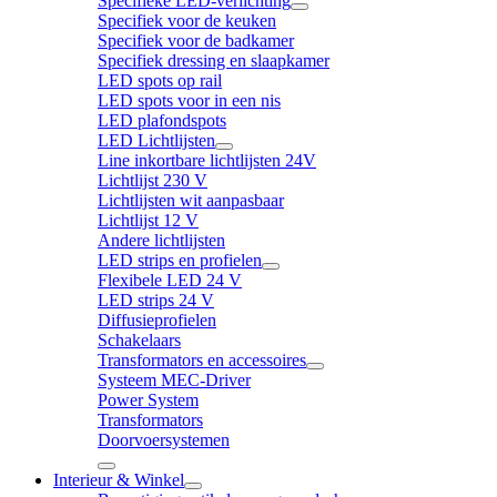
Specifieke LED-verlichting
Specifiek voor de keuken
Specifiek voor de badkamer
Specifiek dressing en slaapkamer
LED spots op rail
LED spots voor in een nis
LED plafondspots
LED Lichtlijsten
Line inkortbare lichtlijsten 24V
Lichtlijst 230 V
Lichtlijsten wit aanpasbaar
Lichtlijst 12 V
Andere lichtlijsten
LED strips en profielen
Flexibele LED 24 V
LED strips 24 V
Diffusieprofielen
Schakelaars
Transformators en accessoires
Systeem MEC-Driver
Power System
Transformators
Doorvoersystemen
Interieur & Winkel