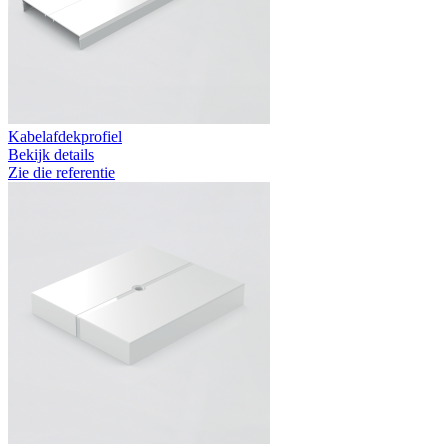
Kabelafdekprofiel
Bekijk details
Zie die referentie