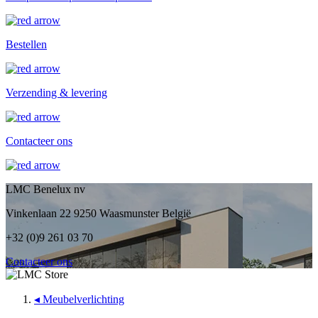
Bestellen
Verzending & levering
Contacteer ons
LMC Benelux nv
Vinkenlaan 22 9250 Waasmunster België
+32 (0)9 261 03 70
Contacteer ons
◂
Meubelverlichting