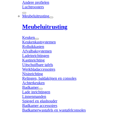
Andere profielen
Luchtroosters
Meubeluitrusting
Meubeluitrusting
Keuken
Keukenkastsystemen
Rolluikkasten
Afvalbaksystemen
Ladeinrichtingen
Kastinrichting
Uitschuifbare tafels
Werkbladaccessoires
Nisinrichting
Relingen, baldakijnen en consoles
Achterkeuken
Badkamer
Lade inrichtingen
Linnenmanden
Spiegel en glashouder
Badkamer accessoires
Badkamerwastafels en wastafelconsoles