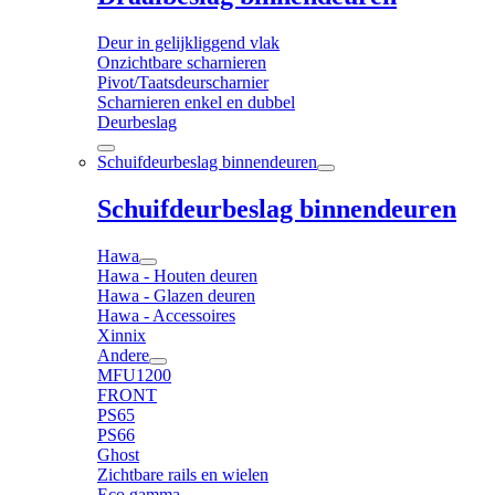
Deur in gelijkliggend vlak
Onzichtbare scharnieren
Pivot/Taatsdeurscharnier
Scharnieren enkel en dubbel
Deurbeslag
Schuifdeurbeslag binnendeuren
Schuifdeurbeslag binnendeuren
Hawa
Hawa - Houten deuren
Hawa - Glazen deuren
Hawa - Accessoires
Xinnix
Andere
MFU1200
FRONT
PS65
PS66
Ghost
Zichtbare rails en wielen
Eco gamma