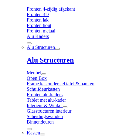
Fronten 4-zijdig afgekant
Fronten 3D
Fronten lak
Fronten hout
Fronten metaal
Alu Kaders
Alu Structuren
Alu Structuren
Meubel
Open Box
Frame kastonderstel tafel & banken
Schuifdeurkasten
Fronten alu-kaders
Tablet met alu-kader
Interieur & Winkel
Glasstructuren interieur
Scheidingswanden
Binnendeuren
Kasten