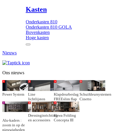
Kasten
Onderkasten 810
Onderkasten 810 GOLA
Bovenkasten
Hoge kasten
Nieuws
Ons nieuws
Power System
Line
Klapdeurbeslag
Schuifdeursystemen
lichtlijsten
FREEslim flap
Cinetto
Dressinginrichting
Hawa Folding
en accessoires
Concepta III
Alu-kaders :
zoom in op de
nieuwigheden