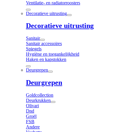
Ventilatie- en radiatorroosters
Decoratieve uitrusting
Decoratieve uitrusting
Sanitair
Sanitair accessoires
Spiegels
Hygiëne en toegankelijkheid
Haken en kapstokken
Deurgrepen
Deurgrepen
Goldcollection
Deurkrukken
Olivari
Dnd
Groël
FSB
Andere