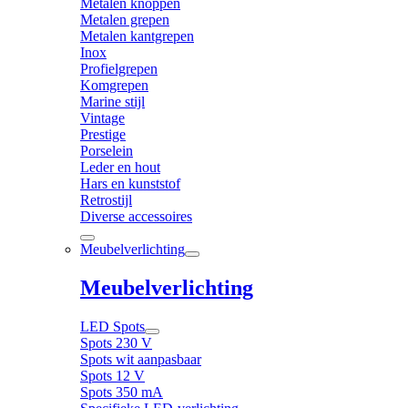
Metalen knoppen
Metalen grepen
Metalen kantgrepen
Inox
Profielgrepen
Komgrepen
Marine stijl
Vintage
Prestige
Porselein
Leder en hout
Hars en kunststof
Retrostijl
Diverse accessoires
Meubelverlichting
Meubelverlichting
LED Spots
Spots 230 V
Spots wit aanpasbaar
Spots 12 V
Spots 350 mA