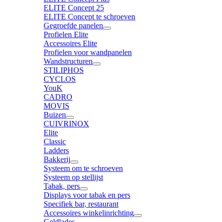
ELITE Concept 25
ELITE Concept te schroeven
Gegroefde panelen
Profielen Elite
Accessoires Elite
Profielen voor wandpanelen
Wandstructuren
STILIPHOS
CYCLOS
YouK
CADRO
MOVIS
Buizen
CUIVRINOX
Elite
Classic
Ladders
Bakkerij
Systeem om te schroeven
Systeem op stellijst
Tabak, pers
Displays voor tabak en pers
Specifiek bar, restaurant
Accessoires winkelinrichting
Geldlades