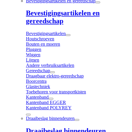
Bevestigingsartikelen en gereedschap
Bevestigingsartikelen en
gereedschap
Bevestigingsartikelen
Houtschroeven
Bouten en moeren
Pluggen
Wiggen
Lijmen
Andere verbruiksartikelen
Gereedschap
Draagbaar elektro-gereedschap
Boorcentra
Glastechniek
Toebehoren voor transportkisten
Kantenband
Kantenband EGGER
Kantenband POLYREY
Draaibeslag binnendeuren
Draaibeslag binnendeuren