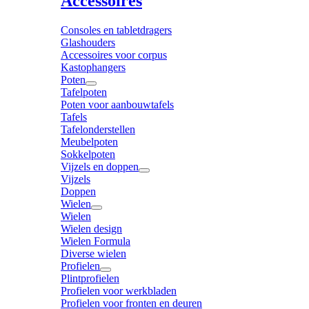
Accessoires
Consoles en tabletdragers
Glashouders
Accessoires voor corpus
Kastophangers
Poten
Tafelpoten
Poten voor aanbouwtafels
Tafels
Tafelonderstellen
Meubelpoten
Sokkelpoten
Vijzels en doppen
Vijzels
Doppen
Wielen
Wielen
Wielen design
Wielen Formula
Diverse wielen
Profielen
Plintprofielen
Profielen voor werkbladen
Profielen voor fronten en deuren