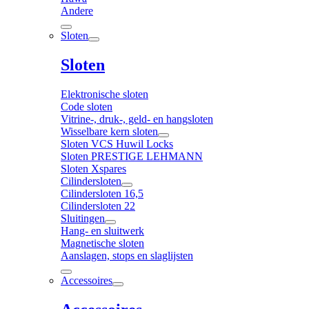
Andere
Sloten
Sloten
Elektronische sloten
Code sloten
Vitrine-, druk-, geld- en hangsloten
Wisselbare kern sloten
Sloten VCS Huwil Locks
Sloten PRESTIGE LEHMANN
Sloten Xspares
Cilindersloten
Cilindersloten 16,5
Cilindersloten 22
Sluitingen
Hang- en sluitwerk
Magnetische sloten
Aanslagen, stops en slaglijsten
Accessoires