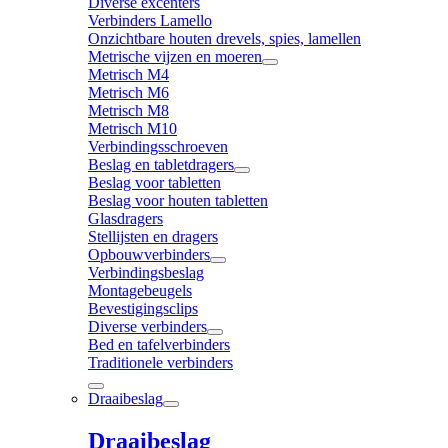
Diverse excenters
Verbinders Lamello
Onzichtbare houten drevels, spies, lamellen
Metrische vijzen en moeren
Metrisch M4
Metrisch M6
Metrisch M8
Metrisch M10
Verbindingsschroeven
Beslag en tabletdragers
Beslag voor tabletten
Beslag voor houten tabletten
Glasdragers
Stellijsten en dragers
Opbouwverbinders
Verbindingsbeslag
Montagebeugels
Bevestigingsclips
Diverse verbinders
Bed en tafelverbinders
Traditionele verbinders
Draaibeslag
Draaibeslag