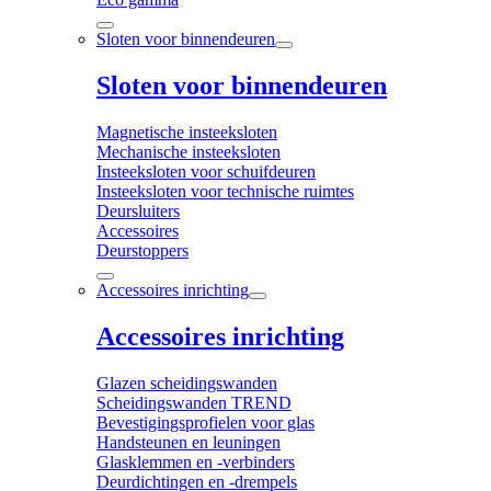
Sloten voor binnendeuren
Sloten voor binnendeuren
Magnetische insteeksloten
Mechanische insteeksloten
Insteeksloten voor schuifdeuren
Insteeksloten voor technische ruimtes
Deursluiters
Accessoires
Deurstoppers
Accessoires inrichting
Accessoires inrichting
Glazen scheidingswanden
Scheidingswanden TREND
Bevestigingsprofielen voor glas
Handsteunen en leuningen
Glasklemmen en -verbinders
Deurdichtingen en -drempels