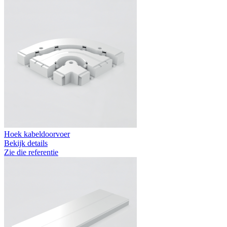
Hoek kabeldoorvoer
Bekijk details
Zie die referentie