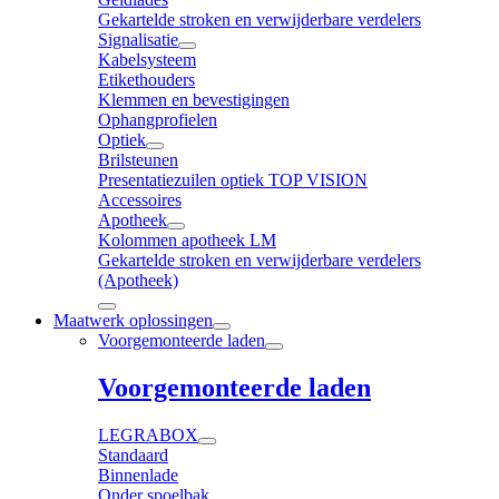
Gekartelde stroken en verwijderbare verdelers
Signalisatie
Kabelsysteem
Etikethouders
Klemmen en bevestigingen
Ophangprofielen
Optiek
Brilsteunen
Presentatiezuilen optiek TOP VISION
Accessoires
Apotheek
Kolommen apotheek LM
Gekartelde stroken en verwijderbare verdelers
(Apotheek)
Maatwerk oplossingen
Voorgemonteerde laden
Voorgemonteerde laden
LEGRABOX
Standaard
Binnenlade
Onder spoelbak