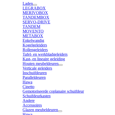
Laden
LEGRABOX
MERIVOBOX
TANDEMBOX
SERVO-DRIVE
TANDEM
MOVENTO
METABOX
Enkelwandig
Kogelgeleiders
Rollengeleiders
Tafel- en werkbladgeleiders
Kast- en lineaire geleiding
Houten meubeldeuren
Verticale geleiders
Inschuifdeuren
Paralleldeuren
Hawa
Cinetto
Gemotoriseerde coplanaire schuifdeur
Schuifdeurkasten
Andere
Accessoires
Glazen meubeldeuren
Hawa