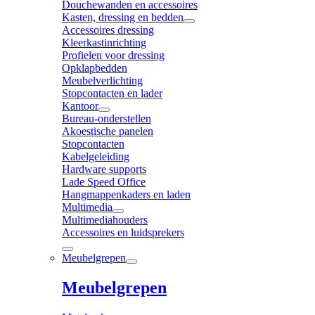
Douchewanden en accessoires
Kasten, dressing en bedden
Accessoires dressing
Kleerkastinrichting
Profielen voor dressing
Opklapbedden
Meubelverlichting
Stopcontacten en lader
Kantoor
Bureau-onderstellen
Akoestische panelen
Stopcontacten
Kabelgeleiding
Hardware supports
Lade Speed Office
Hangmappenkaders en laden
Multimedia
Multimediahouders
Accessoires en luidsprekers
Meubelgrepen
Meubelgrepen