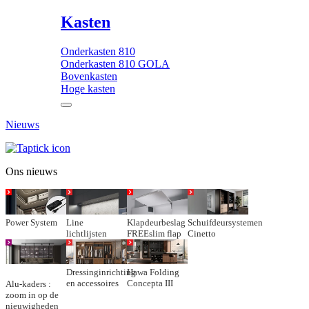
Kasten
Onderkasten 810
Onderkasten 810 GOLA
Bovenkasten
Hoge kasten
Nieuws
Ons nieuws
Power System
Line
Klapdeurbeslag
Schuifdeursystemen
lichtlijsten
FREEslim flap
Cinetto
Dressinginrichting
Hawa Folding
en accessoires
Concepta III
Alu-kaders :
zoom in op de
nieuwigheden