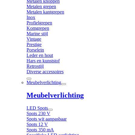
Metalen knoppen
Metalen grepen
Metalen kantgrepen
Inox
Profielgrepen
Komgrepen
Marine stijl
Vintage
Prestige
Porselein
Leder en hout
Hars en kunststof
Retrostijl
Diverse accessoires
Meubelverlichting
Meubelverlichting
LED Spots
Spots 230 V
Spots wit aanpasbaar
Spots 12 V
Spots 350 mA