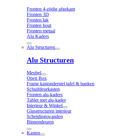
Fronten 4-zijdig afgekant
Fronten 3D
Fronten lak
Fronten hout
Fronten metaal
Alu Kaders
Alu Structuren
Alu Structuren
Meubel
Open Box
Frame kastonderstel tafel & banken
Schuifdeurkasten
Fronten alu-kaders
Tablet met alu-kader
Interieur & Winkel
Glasstructuren interieur
Scheidingswanden
Binnendeuren
Kasten