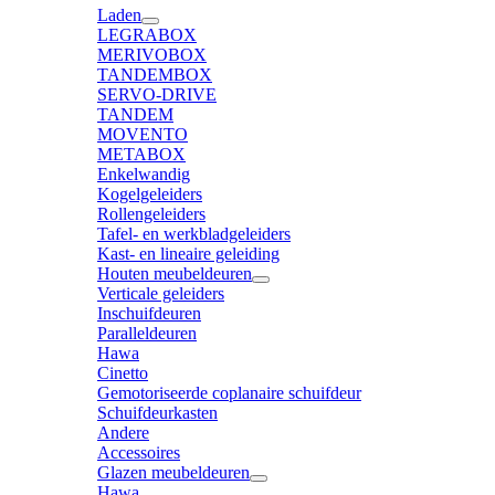
Laden
LEGRABOX
MERIVOBOX
TANDEMBOX
SERVO-DRIVE
TANDEM
MOVENTO
METABOX
Enkelwandig
Kogelgeleiders
Rollengeleiders
Tafel- en werkbladgeleiders
Kast- en lineaire geleiding
Houten meubeldeuren
Verticale geleiders
Inschuifdeuren
Paralleldeuren
Hawa
Cinetto
Gemotoriseerde coplanaire schuifdeur
Schuifdeurkasten
Andere
Accessoires
Glazen meubeldeuren
Hawa