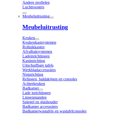
Andere profielen
Luchtroosters
Meubeluitrusting
Meubeluitrusting
Keuken
Keukenkastsystemen
Rolluikkasten
Afvalbaksystemen
Ladeinrichtingen
Kastinrichting
Uitschuifbare tafels
Werkbladaccessoires
Nisinrichting
Relingen, baldakijnen en consoles
Achterkeuken
Badkamer
Lade inrichtingen
Linnenmanden
Spiegel en glashouder
Badkamer accessoires
Badkamerwastafels en wastafelconsoles