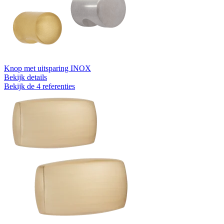
Knop met uitsparing INOX
Bekijk details
Bekijk de 4 referenties