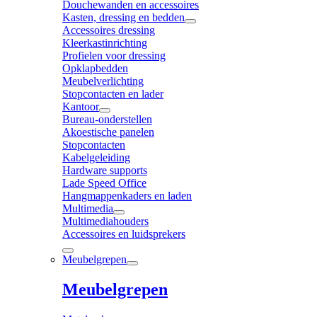
Douchewanden en accessoires
Kasten, dressing en bedden
Accessoires dressing
Kleerkastinrichting
Profielen voor dressing
Opklapbedden
Meubelverlichting
Stopcontacten en lader
Kantoor
Bureau-onderstellen
Akoestische panelen
Stopcontacten
Kabelgeleiding
Hardware supports
Lade Speed Office
Hangmappenkaders en laden
Multimedia
Multimediahouders
Accessoires en luidsprekers
Meubelgrepen
Meubelgrepen