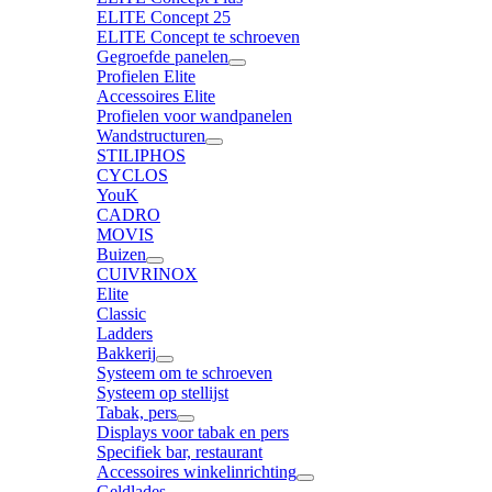
ELITE Concept 25
ELITE Concept te schroeven
Gegroefde panelen
Profielen Elite
Accessoires Elite
Profielen voor wandpanelen
Wandstructuren
STILIPHOS
CYCLOS
YouK
CADRO
MOVIS
Buizen
CUIVRINOX
Elite
Classic
Ladders
Bakkerij
Systeem om te schroeven
Systeem op stellijst
Tabak, pers
Displays voor tabak en pers
Specifiek bar, restaurant
Accessoires winkelinrichting
Geldlades