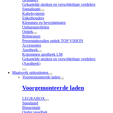
Gekartelde stroken en verwijderbare verdelers
Signalisatie
Kabelsysteem
Etikethouders
Klemmen en bevestigingen
Ophangprofielen
Optiek
Brilsteunen
Presentatiezuilen optiek TOP VISION
Accessoires
Apotheek
Kolommen apotheek LM
Gekartelde stroken en verwijderbare verdelers
(Apotheek)
Maatwerk oplossingen
Voorgemonteerde laden
Voorgemonteerde laden
LEGRABOX
Standaard
Binnenlade
Onder spoelbak