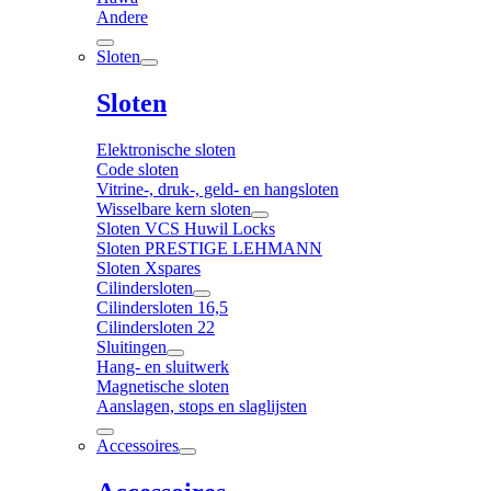
Andere
Sloten
Sloten
Elektronische sloten
Code sloten
Vitrine-, druk-, geld- en hangsloten
Wisselbare kern sloten
Sloten VCS Huwil Locks
Sloten PRESTIGE LEHMANN
Sloten Xspares
Cilindersloten
Cilindersloten 16,5
Cilindersloten 22
Sluitingen
Hang- en sluitwerk
Magnetische sloten
Aanslagen, stops en slaglijsten
Accessoires