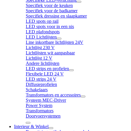
Specifieke LED-verlichting
Specifiek voor de keuken
Specifiek voor de badkamer
Specifiek dressing en slaapkamer
LED spots op rail
LED spots voor in een nis
LED plafondspots
LED Lichtlijsten
Line inkortbare lichtlijsten 24V
Lichtlijst 230 V
Lichtlijsten wit aanpasbaar
Lichtlijst 12 V
Andere lichtlijsten
LED strips en profielen
Flexibele LED 24 V
LED strips 24 V
Diffusieprofielen
Schakelaars
Transformators en accessoires
Systeem MEC-Driver
Power System
Transformators
Doorvoersystemen
Interieur & Winkel