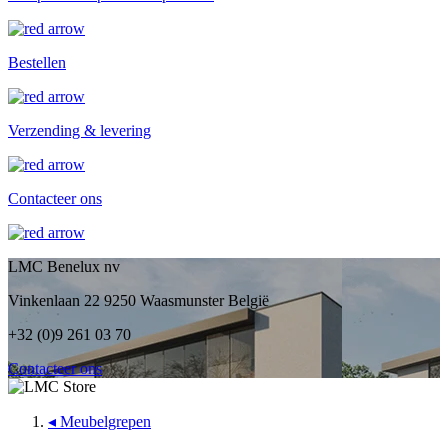
Bestellen
Verzending & levering
Contacteer ons
LMC Benelux nv
Vinkenlaan 22 9250 Waasmunster België
+32 (0)9 261 03 70
Contacteer ons
◂
Meubelgrepen