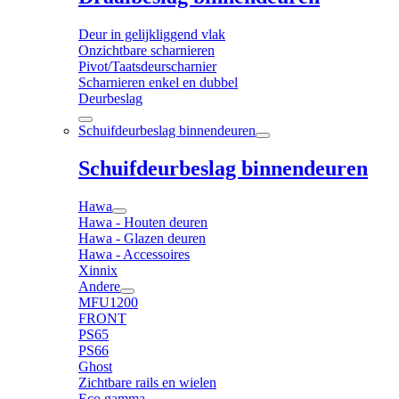
Deur in gelijkliggend vlak
Onzichtbare scharnieren
Pivot/Taatsdeurscharnier
Scharnieren enkel en dubbel
Deurbeslag
Schuifdeurbeslag binnendeuren
Schuifdeurbeslag binnendeuren
Hawa
Hawa - Houten deuren
Hawa - Glazen deuren
Hawa - Accessoires
Xinnix
Andere
MFU1200
FRONT
PS65
PS66
Ghost
Zichtbare rails en wielen
Eco gamma