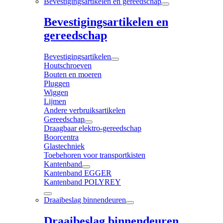
Bevestigingsartikelen en gereedschap
Bevestigingsartikelen en
gereedschap
Bevestigingsartikelen
Houtschroeven
Bouten en moeren
Pluggen
Wiggen
Lijmen
Andere verbruiksartikelen
Gereedschap
Draagbaar elektro-gereedschap
Boorcentra
Glastechniek
Toebehoren voor transportkisten
Kantenband
Kantenband EGGER
Kantenband POLYREY
Draaibeslag binnendeuren
Draaibeslag binnendeuren