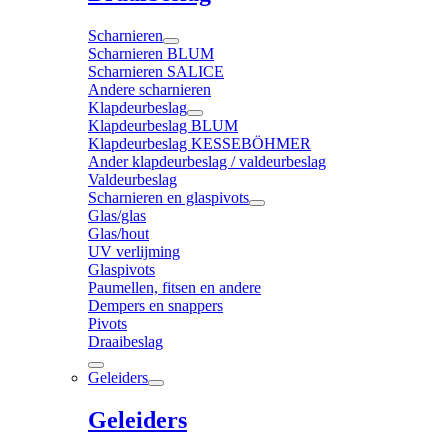
Scharnieren
Scharnieren BLUM
Scharnieren SALICE
Andere scharnieren
Klapdeurbeslag
Klapdeurbeslag BLUM
Klapdeurbeslag KESSEBÖHMER
Ander klapdeurbeslag / valdeurbeslag
Valdeurbeslag
Scharnieren en glaspivots
Glas/glas
Glas/hout
UV verlijming
Glaspivots
Paumellen, fitsen en andere
Dempers en snappers
Pivots
Draaibeslag
Geleiders
Geleiders