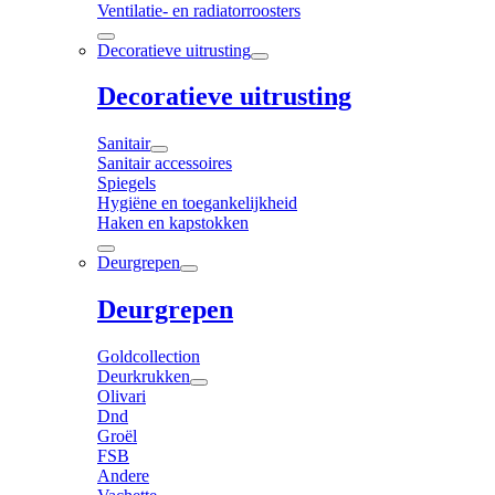
Ventilatie- en radiatorroosters
Decoratieve uitrusting
Decoratieve uitrusting
Sanitair
Sanitair accessoires
Spiegels
Hygiëne en toegankelijkheid
Haken en kapstokken
Deurgrepen
Deurgrepen
Goldcollection
Deurkrukken
Olivari
Dnd
Groël
FSB
Andere