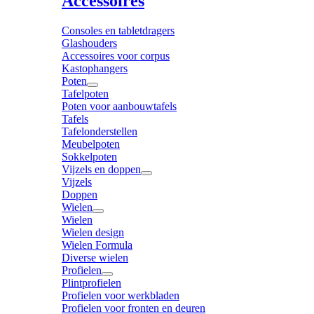
Accessoires
Consoles en tabletdragers
Glashouders
Accessoires voor corpus
Kastophangers
Poten
Tafelpoten
Poten voor aanbouwtafels
Tafels
Tafelonderstellen
Meubelpoten
Sokkelpoten
Vijzels en doppen
Vijzels
Doppen
Wielen
Wielen
Wielen design
Wielen Formula
Diverse wielen
Profielen
Plintprofielen
Profielen voor werkbladen
Profielen voor fronten en deuren