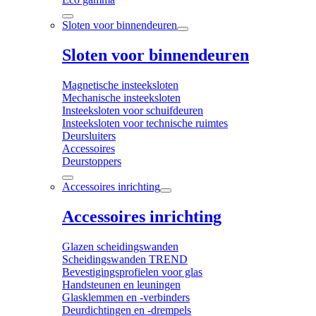
Sloten voor binnendeuren
Sloten voor binnendeuren
Magnetische insteeksloten
Mechanische insteeksloten
Insteeksloten voor schuifdeuren
Insteeksloten voor technische ruimtes
Deursluiters
Accessoires
Deurstoppers
Accessoires inrichting
Accessoires inrichting
Glazen scheidingswanden
Scheidingswanden TREND
Bevestigingsprofielen voor glas
Handsteunen en leuningen
Glasklemmen en -verbinders
Deurdichtingen en -drempels