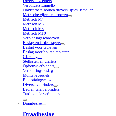
Diverse excenters
Verbinders Lamello
Onzichtbare houten drevels, spies, lamellen
Metrische vijzen en moeren
Metrisch M4
Metrisch M6
Metrisch M8
Metrisch M10
Verbindingsschroeven
Beslag en tabletdragers
Beslag voor tabletten
Beslag voor houten tabletten
Glasdragers
Stellijsten en dragers
Opbouwverbinders
Verbindingsbeslag
Montagebeugels
Bevestigingsclips
Diverse verbinders
Bed en tafelverbinders
Traditionele verbinders
Draaibeslag
Draaibeslag