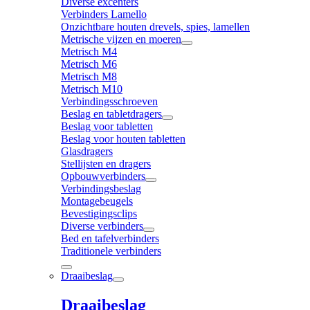
Diverse excenters
Verbinders Lamello
Onzichtbare houten drevels, spies, lamellen
Metrische vijzen en moeren
Metrisch M4
Metrisch M6
Metrisch M8
Metrisch M10
Verbindingsschroeven
Beslag en tabletdragers
Beslag voor tabletten
Beslag voor houten tabletten
Glasdragers
Stellijsten en dragers
Opbouwverbinders
Verbindingsbeslag
Montagebeugels
Bevestigingsclips
Diverse verbinders
Bed en tafelverbinders
Traditionele verbinders
Draaibeslag
Draaibeslag