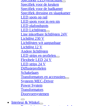
Specifieke LED-verlichting
Specifiek voor de keuken
Specifiek voor de badkamer
Specifiek dressing en slaapkamer
LED spots op rail
LED spots voor in een nis
LED plafondspots
LED Lichtlijsten
Line inkortbare lichtlijsten 24V
Lichtlijst 230 V
Lichtlijsten wit aanpasbaar
Lichtlijst 12 V
Andere lichtlijsten
LED strips en profielen
Flexibele LED 24 V
LED strips 24 V
Diffusieprofielen
Schakelaars
Transformators en accessoires
Systeem MEC-Driver
Power System
Transformators
Doorvoersystemen
Interieur & Winkel