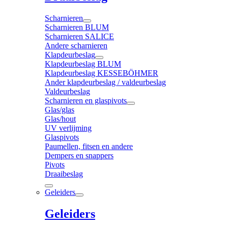
Scharnieren
Scharnieren BLUM
Scharnieren SALICE
Andere scharnieren
Klapdeurbeslag
Klapdeurbeslag BLUM
Klapdeurbeslag KESSEBÖHMER
Ander klapdeurbeslag / valdeurbeslag
Valdeurbeslag
Scharnieren en glaspivots
Glas/glas
Glas/hout
UV verlijming
Glaspivots
Paumellen, fitsen en andere
Dempers en snappers
Pivots
Draaibeslag
Geleiders
Geleiders