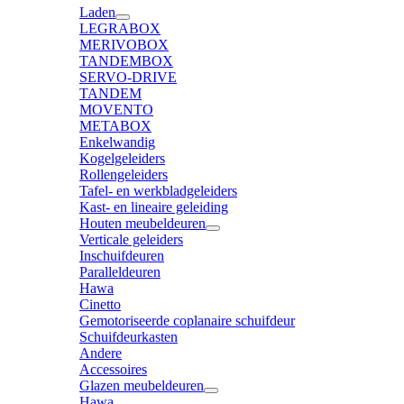
Laden
LEGRABOX
MERIVOBOX
TANDEMBOX
SERVO-DRIVE
TANDEM
MOVENTO
METABOX
Enkelwandig
Kogelgeleiders
Rollengeleiders
Tafel- en werkbladgeleiders
Kast- en lineaire geleiding
Houten meubeldeuren
Verticale geleiders
Inschuifdeuren
Paralleldeuren
Hawa
Cinetto
Gemotoriseerde coplanaire schuifdeur
Schuifdeurkasten
Andere
Accessoires
Glazen meubeldeuren
Hawa