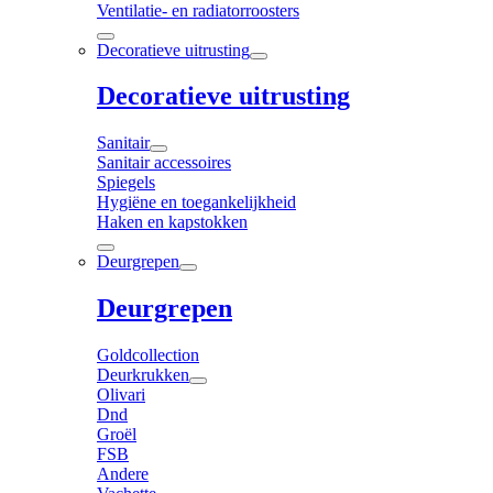
Ventilatie- en radiatorroosters
Decoratieve uitrusting
Decoratieve uitrusting
Sanitair
Sanitair accessoires
Spiegels
Hygiëne en toegankelijkheid
Haken en kapstokken
Deurgrepen
Deurgrepen
Goldcollection
Deurkrukken
Olivari
Dnd
Groël
FSB
Andere