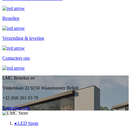
Bestellen
Verzending & levering
Contacteer ons
LMC Benelux nv
Vinkenlaan 22 9250 Waasmunster België
+32 (0)9 261 03 70
Contacteer ons
◂
LED Spots