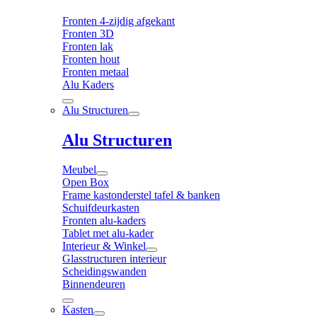
Fronten 4-zijdig afgekant
Fronten 3D
Fronten lak
Fronten hout
Fronten metaal
Alu Kaders
Alu Structuren
Alu Structuren
Meubel
Open Box
Frame kastonderstel tafel & banken
Schuifdeurkasten
Fronten alu-kaders
Tablet met alu-kader
Interieur & Winkel
Glasstructuren interieur
Scheidingswanden
Binnendeuren
Kasten