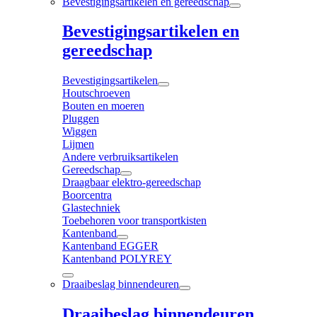
Bevestigingsartikelen en gereedschap
Bevestigingsartikelen en
gereedschap
Bevestigingsartikelen
Houtschroeven
Bouten en moeren
Pluggen
Wiggen
Lijmen
Andere verbruiksartikelen
Gereedschap
Draagbaar elektro-gereedschap
Boorcentra
Glastechniek
Toebehoren voor transportkisten
Kantenband
Kantenband EGGER
Kantenband POLYREY
Draaibeslag binnendeuren
Draaibeslag binnendeuren