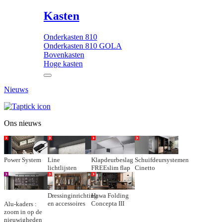
Kasten
Onderkasten 810
Onderkasten 810 GOLA
Bovenkasten
Hoge kasten
Nieuws
Ons nieuws
Power System
Line
Klapdeurbeslag
Schuifdeursystemen
lichtlijsten
FREEslim flap
Cinetto
Dressinginrichting
Hawa Folding
en accessoires
Concepta III
Alu-kaders :
zoom in op de
nieuwigheden