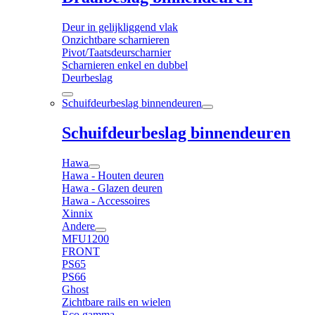
Deur in gelijkliggend vlak
Onzichtbare scharnieren
Pivot/Taatsdeurscharnier
Scharnieren enkel en dubbel
Deurbeslag
Schuifdeurbeslag binnendeuren
Schuifdeurbeslag binnendeuren
Hawa
Hawa - Houten deuren
Hawa - Glazen deuren
Hawa - Accessoires
Xinnix
Andere
MFU1200
FRONT
PS65
PS66
Ghost
Zichtbare rails en wielen
Eco gamma