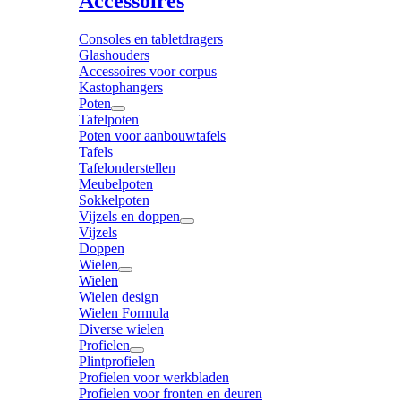
Accessoires
Consoles en tabletdragers
Glashouders
Accessoires voor corpus
Kastophangers
Poten
Tafelpoten
Poten voor aanbouwtafels
Tafels
Tafelonderstellen
Meubelpoten
Sokkelpoten
Vijzels en doppen
Vijzels
Doppen
Wielen
Wielen
Wielen design
Wielen Formula
Diverse wielen
Profielen
Plintprofielen
Profielen voor werkbladen
Profielen voor fronten en deuren