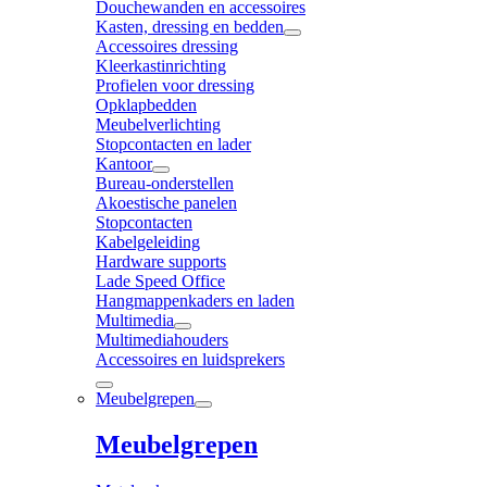
Douchewanden en accessoires
Kasten, dressing en bedden
Accessoires dressing
Kleerkastinrichting
Profielen voor dressing
Opklapbedden
Meubelverlichting
Stopcontacten en lader
Kantoor
Bureau-onderstellen
Akoestische panelen
Stopcontacten
Kabelgeleiding
Hardware supports
Lade Speed Office
Hangmappenkaders en laden
Multimedia
Multimediahouders
Accessoires en luidsprekers
Meubelgrepen
Meubelgrepen