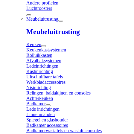
Andere profielen
Luchtroosters
Meubeluitrusting
Meubeluitrusting
Keuken
Keukenkastsystemen
Rolluikkasten
Afvalbaksystemen
Ladeinrichtingen
Kastinrichting
Uitschuifbare tafels
Werkbladaccessoires
Nisinrichting
Relingen, baldakijnen en consoles
Achterkeuken
Badkamer
Lade inrichtingen
Linnenmanden
Spiegel en glashouder
Badkamer accessoires
Badkamerwastafels en wastafelconsoles