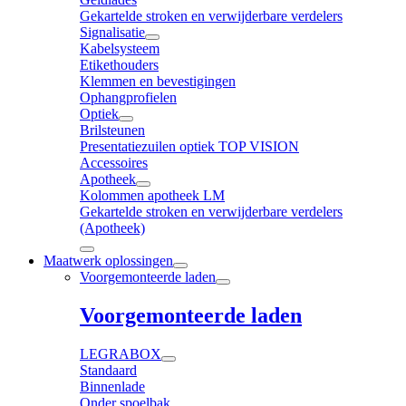
Gekartelde stroken en verwijderbare verdelers
Signalisatie
Kabelsysteem
Etikethouders
Klemmen en bevestigingen
Ophangprofielen
Optiek
Brilsteunen
Presentatiezuilen optiek TOP VISION
Accessoires
Apotheek
Kolommen apotheek LM
Gekartelde stroken en verwijderbare verdelers
(Apotheek)
Maatwerk oplossingen
Voorgemonteerde laden
Voorgemonteerde laden
LEGRABOX
Standaard
Binnenlade
Onder spoelbak