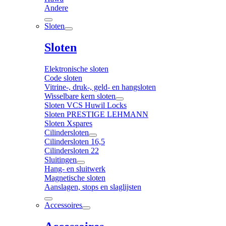
Andere
Sloten
Sloten
Elektronische sloten
Code sloten
Vitrine-, druk-, geld- en hangsloten
Wisselbare kern sloten
Sloten VCS Huwil Locks
Sloten PRESTIGE LEHMANN
Sloten Xspares
Cilindersloten
Cilindersloten 16,5
Cilindersloten 22
Sluitingen
Hang- en sluitwerk
Magnetische sloten
Aanslagen, stops en slaglijsten
Accessoires