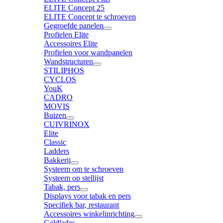
ELITE Concept 25
ELITE Concept te schroeven
Gegroefde panelen
Profielen Elite
Accessoires Elite
Profielen voor wandpanelen
Wandstructuren
STILIPHOS
CYCLOS
YouK
CADRO
MOVIS
Buizen
CUIVRINOX
Elite
Classic
Ladders
Bakkerij
Systeem om te schroeven
Systeem op stellijst
Tabak, pers
Displays voor tabak en pers
Specifiek bar, restaurant
Accessoires winkelinrichting
Geldlades