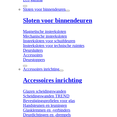
Sloten voor binnendeuren
Sloten voor binnendeuren
Magnetische insteeksloten
Mechanische insteeksloten
Insteeksloten voor schuifdeuren
Insteeksloten voor technische ruimtes
Deursluiters
Accessoires
Deurstoppers
Accessoires inrichting
Accessoires inrichting
Glazen scheidingswanden
Scheidingswanden TREND
Bevestigingsprofielen voor glas
Handsteunen en leuningen
Glasklemmen en -verbinders
Deurdichtingen en -drempels