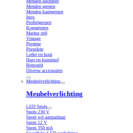
Metalen knoppen
Metalen grepen
Metalen kantgrepen
Inox
Profielgrepen
Komgrepen
Marine stijl
Vintage
Prestige
Porselein
Leder en hout
Hars en kunststof
Retrostijl
Diverse accessoires
Meubelverlichting
Meubelverlichting
LED Spots
Spots 230 V
Spots wit aanpasbaar
Spots 12 V
Spots 350 mA