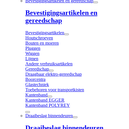
Bevestigingsartikelen en gereedschap
Bevestigingsartikelen en
gereedschap
Bevestigingsartikelen
Houtschroeven
Bouten en moeren
Pluggen
Wiggen
Lijmen
Andere verbruiksartikelen
Gereedschap
Draagbaar elektro-gereedschap
Boorcentra
Glastechniek
Toebehoren voor transportkisten
Kantenband
Kantenband EGGER
Kantenband POLYREY
Draaibeslag binnendeuren
Draaibeslag binnendeuren