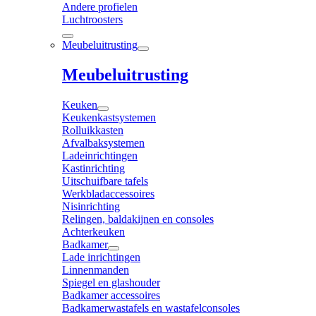
Andere profielen
Luchtroosters
Meubeluitrusting
Meubeluitrusting
Keuken
Keukenkastsystemen
Rolluikkasten
Afvalbaksystemen
Ladeinrichtingen
Kastinrichting
Uitschuifbare tafels
Werkbladaccessoires
Nisinrichting
Relingen, baldakijnen en consoles
Achterkeuken
Badkamer
Lade inrichtingen
Linnenmanden
Spiegel en glashouder
Badkamer accessoires
Badkamerwastafels en wastafelconsoles