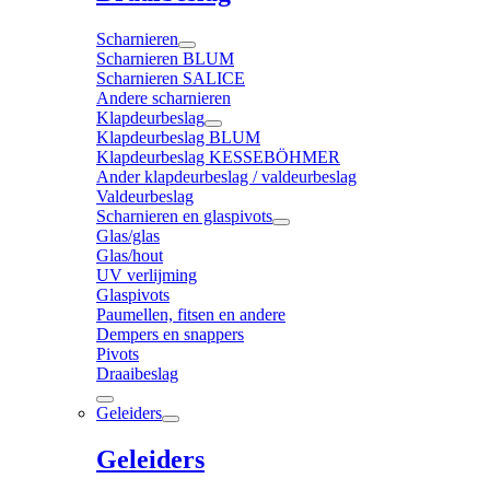
Scharnieren
Scharnieren BLUM
Scharnieren SALICE
Andere scharnieren
Klapdeurbeslag
Klapdeurbeslag BLUM
Klapdeurbeslag KESSEBÖHMER
Ander klapdeurbeslag / valdeurbeslag
Valdeurbeslag
Scharnieren en glaspivots
Glas/glas
Glas/hout
UV verlijming
Glaspivots
Paumellen, fitsen en andere
Dempers en snappers
Pivots
Draaibeslag
Geleiders
Geleiders