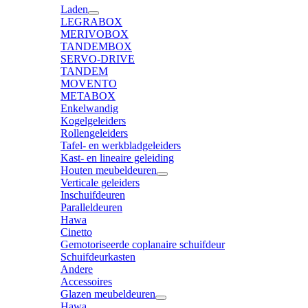
Laden
LEGRABOX
MERIVOBOX
TANDEMBOX
SERVO-DRIVE
TANDEM
MOVENTO
METABOX
Enkelwandig
Kogelgeleiders
Rollengeleiders
Tafel- en werkbladgeleiders
Kast- en lineaire geleiding
Houten meubeldeuren
Verticale geleiders
Inschuifdeuren
Paralleldeuren
Hawa
Cinetto
Gemotoriseerde coplanaire schuifdeur
Schuifdeurkasten
Andere
Accessoires
Glazen meubeldeuren
Hawa