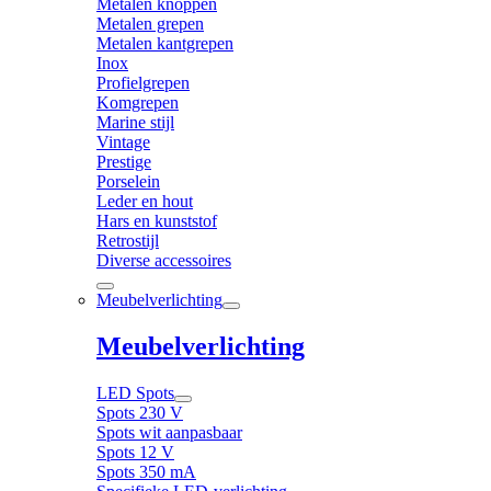
Metalen knoppen
Metalen grepen
Metalen kantgrepen
Inox
Profielgrepen
Komgrepen
Marine stijl
Vintage
Prestige
Porselein
Leder en hout
Hars en kunststof
Retrostijl
Diverse accessoires
Meubelverlichting
Meubelverlichting
LED Spots
Spots 230 V
Spots wit aanpasbaar
Spots 12 V
Spots 350 mA