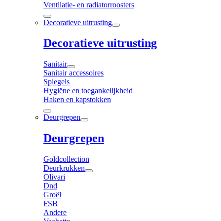
Ventilatie- en radiatorroosters
Decoratieve uitrusting
Decoratieve uitrusting
Sanitair
Sanitair accessoires
Spiegels
Hygiëne en toegankelijkheid
Haken en kapstokken
Deurgrepen
Deurgrepen
Goldcollection
Deurkrukken
Olivari
Dnd
Groël
FSB
Andere