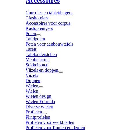
Accessoires
Consoles en tabletdragers
Glashouders
Accessoires voor corpus
Kastophangers
Poten
Tafelpoten
Poten voor aanbouwtafels
Tafels
Tafelonderstellen
Meubelpoten
Sokkelpoten
Vijzels en doppen
Vijzels
Doppen
Wielen
Wielen
Wielen design
Wielen Formula
Diverse wielen
Profielen
Plintprofielen
Profielen voor werkbladen
Profielen voor fronten en deuren