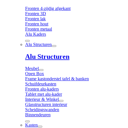
Fronten 4-zijdig afgekant
Fronten 3D
Fronten lak
Fronten hout
Fronten metaal
Alu Kaders
Alu Structuren
Alu Structuren
Meubel
Open Box
Frame kastonderstel tafel & banken
Schuifdeurkasten
Fronten alu-kaders
Tablet met alu-kader
Interieur & Winkel
Glasstructuren interieur
Scheidingswanden
Binnendeuren
Kasten