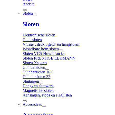
Andere
Sloten
Sloten
Elektronische sloten
Code sloten
Vitrine-, druk-, geld- en hangsloten
Wisselbare kern sloten
Sloten VCS Huwil Locks
Sloten PRESTIGE LEHMANN
Sloten Xspares
Cilindersloten
Cilindersloten 16,5
Cilindersloten 22
Sluitingen
Hang- en sluitwerk
Magnetische sloten
Aanslagen, stops en slaglijsten
Accessoires