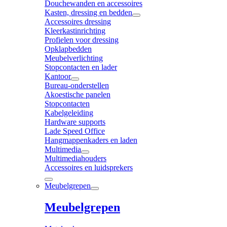
Douchewanden en accessoires
Kasten, dressing en bedden
Accessoires dressing
Kleerkastinrichting
Profielen voor dressing
Opklapbedden
Meubelverlichting
Stopcontacten en lader
Kantoor
Bureau-onderstellen
Akoestische panelen
Stopcontacten
Kabelgeleiding
Hardware supports
Lade Speed Office
Hangmappenkaders en laden
Multimedia
Multimediahouders
Accessoires en luidsprekers
Meubelgrepen
Meubelgrepen