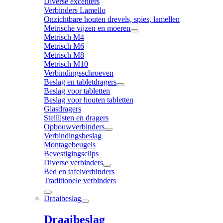
Diverse excenters
Verbinders Lamello
Onzichtbare houten drevels, spies, lamellen
Metrische vijzen en moeren
Metrisch M4
Metrisch M6
Metrisch M8
Metrisch M10
Verbindingsschroeven
Beslag en tabletdragers
Beslag voor tabletten
Beslag voor houten tabletten
Glasdragers
Stellijsten en dragers
Opbouwverbinders
Verbindingsbeslag
Montagebeugels
Bevestigingsclips
Diverse verbinders
Bed en tafelverbinders
Traditionele verbinders
Draaibeslag
Draaibeslag