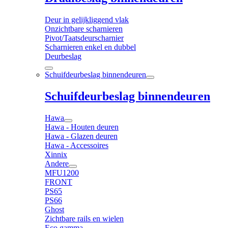
Deur in gelijkliggend vlak
Onzichtbare scharnieren
Pivot/Taatsdeurscharnier
Scharnieren enkel en dubbel
Deurbeslag
Schuifdeurbeslag binnendeuren
Schuifdeurbeslag binnendeuren
Hawa
Hawa - Houten deuren
Hawa - Glazen deuren
Hawa - Accessoires
Xinnix
Andere
MFU1200
FRONT
PS65
PS66
Ghost
Zichtbare rails en wielen
Eco gamma