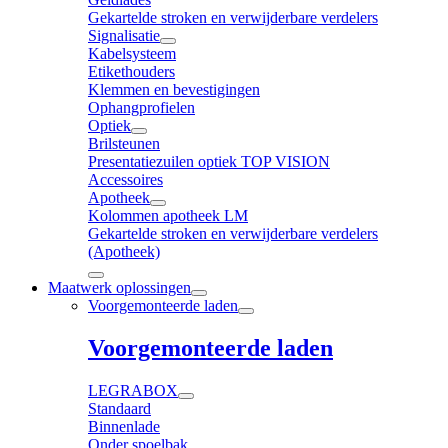
Gekartelde stroken en verwijderbare verdelers
Signalisatie
Kabelsysteem
Etikethouders
Klemmen en bevestigingen
Ophangprofielen
Optiek
Brilsteunen
Presentatiezuilen optiek TOP VISION
Accessoires
Apotheek
Kolommen apotheek LM
Gekartelde stroken en verwijderbare verdelers
(Apotheek)
Maatwerk oplossingen
Voorgemonteerde laden
Voorgemonteerde laden
LEGRABOX
Standaard
Binnenlade
Onder spoelbak