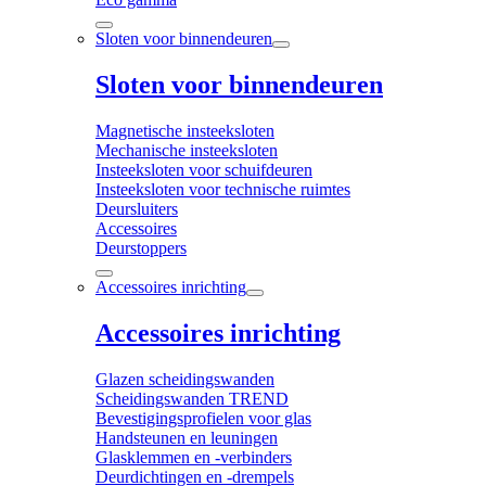
Sloten voor binnendeuren
Sloten voor binnendeuren
Magnetische insteeksloten
Mechanische insteeksloten
Insteeksloten voor schuifdeuren
Insteeksloten voor technische ruimtes
Deursluiters
Accessoires
Deurstoppers
Accessoires inrichting
Accessoires inrichting
Glazen scheidingswanden
Scheidingswanden TREND
Bevestigingsprofielen voor glas
Handsteunen en leuningen
Glasklemmen en -verbinders
Deurdichtingen en -drempels