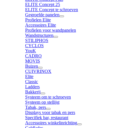
ELITE Concept 25
ELITE Concept te schroeven
Gegroefde panelen
Profielen Elite
Accessoires Elite
Profielen voor wandpanelen
Wandstructuren
STILIPHOS
CYCLOS
YouK
CADRO
MOVIS
Buizen
CUIVRINOX
Elite
Classic
Ladders
Bakkerij
Systeem om te schroeven
Systeem op stellijst
Tabak, pers
Displays voor tabak en pers
Specifiek bar, restaurant
Accessoires winkelinrichting
Geldlades