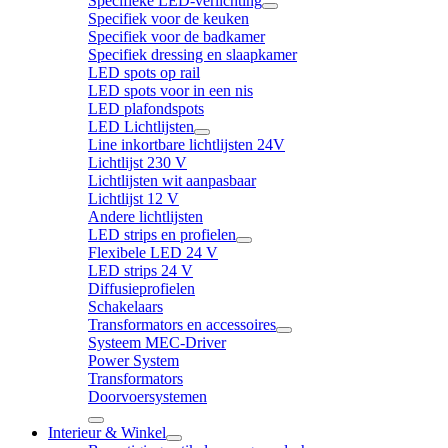
Specifieke LED-verlichting
Specifiek voor de keuken
Specifiek voor de badkamer
Specifiek dressing en slaapkamer
LED spots op rail
LED spots voor in een nis
LED plafondspots
LED Lichtlijsten
Line inkortbare lichtlijsten 24V
Lichtlijst 230 V
Lichtlijsten wit aanpasbaar
Lichtlijst 12 V
Andere lichtlijsten
LED strips en profielen
Flexibele LED 24 V
LED strips 24 V
Diffusieprofielen
Schakelaars
Transformators en accessoires
Systeem MEC-Driver
Power System
Transformators
Doorvoersystemen
Interieur & Winkel