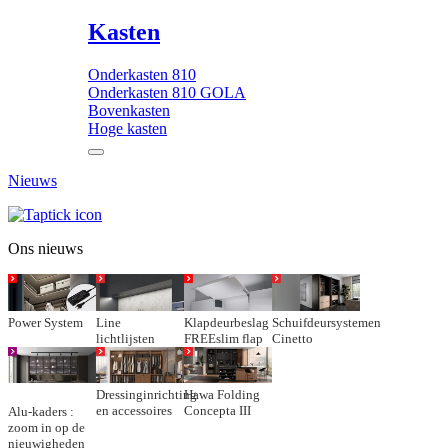
Kasten
Onderkasten 810
Onderkasten 810 GOLA
Bovenkasten
Hoge kasten
Nieuws
Ons nieuws
Power System
Line
Klapdeurbeslag
Schuifdeursystemen
lichtlijsten
FREEslim flap
Cinetto
Dressinginrichting
Hawa Folding
en accessoires
Concepta III
Alu-kaders :
zoom in op de
nieuwigheden