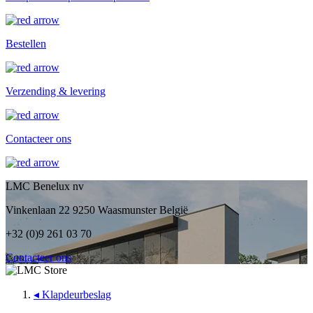
Bestellen
Verzending & levering
Contacteer ons
LMC Benelux nv
Vinkenlaan 22 9250 Waasmunster België
+32 (0)9 261 03 70
Contacteer ons
◂
Klapdeurbeslag