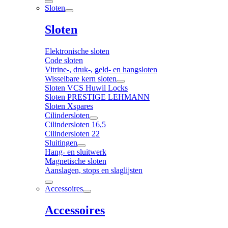
Sloten
Sloten
Elektronische sloten
Code sloten
Vitrine-, druk-, geld- en hangsloten
Wisselbare kern sloten
Sloten VCS Huwil Locks
Sloten PRESTIGE LEHMANN
Sloten Xspares
Cilindersloten
Cilindersloten 16,5
Cilindersloten 22
Sluitingen
Hang- en sluitwerk
Magnetische sloten
Aanslagen, stops en slaglijsten
Accessoires
Accessoires