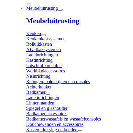
Meubeluitrusting
Meubeluitrusting
Keuken
Keukenkastsystemen
Rolluikkasten
Afvalbaksystemen
Ladeinrichtingen
Kastinrichting
Uitschuifbare tafels
Werkbladaccessoires
Nisinrichting
Relingen, baldakijnen en consoles
Achterkeuken
Badkamer
Lade inrichtingen
Linnenmanden
Spiegel en glashouder
Badkamer accessoires
Badkamerwastafels en wastafelconsoles
Douchewanden en accessoires
Kasten, dressing en bedden