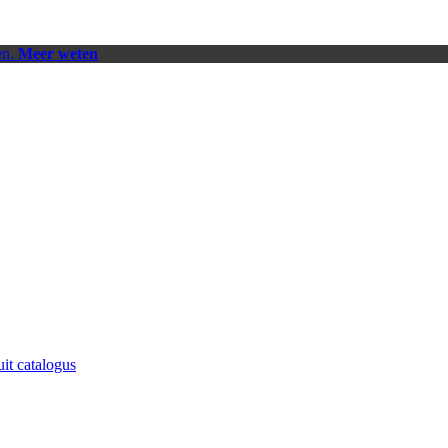
en.
Meer weten
uit catalogus