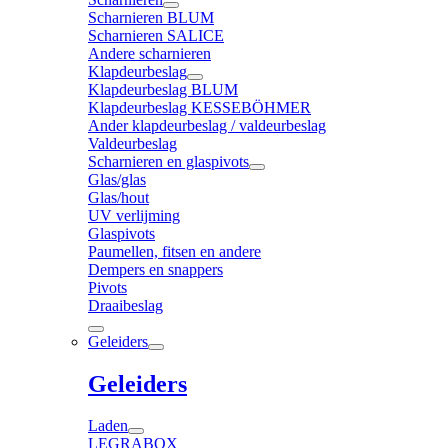
Scharnieren BLUM
Scharnieren SALICE
Andere scharnieren
Klapdeurbeslag
Klapdeurbeslag BLUM
Klapdeurbeslag KESSEBÖHMER
Ander klapdeurbeslag / valdeurbeslag
Valdeurbeslag
Scharnieren en glaspivots
Glas/glas
Glas/hout
UV verlijming
Glaspivots
Paumellen, fitsen en andere
Dempers en snappers
Pivots
Draaibeslag
Geleiders
Geleiders
Laden
LEGRABOX