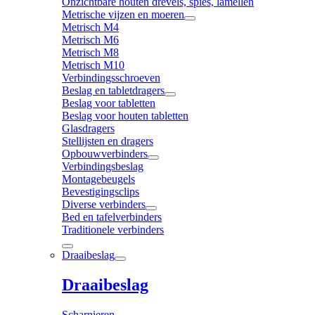
Onzichtbare houten drevels, spies, lamellen
Metrische vijzen en moeren
Metrisch M4
Metrisch M6
Metrisch M8
Metrisch M10
Verbindingsschroeven
Beslag en tabletdragers
Beslag voor tabletten
Beslag voor houten tabletten
Glasdragers
Stellijsten en dragers
Opbouwverbinders
Verbindingsbeslag
Montagebeugels
Bevestigingsclips
Diverse verbinders
Bed en tafelverbinders
Traditionele verbinders
Draaibeslag
Draaibeslag
Scharnieren