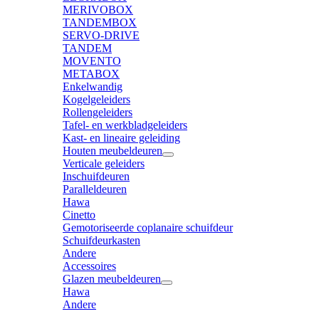
MERIVOBOX
TANDEMBOX
SERVO-DRIVE
TANDEM
MOVENTO
METABOX
Enkelwandig
Kogelgeleiders
Rollengeleiders
Tafel- en werkbladgeleiders
Kast- en lineaire geleiding
Houten meubeldeuren
Verticale geleiders
Inschuifdeuren
Paralleldeuren
Hawa
Cinetto
Gemotoriseerde coplanaire schuifdeur
Schuifdeurkasten
Andere
Accessoires
Glazen meubeldeuren
Hawa
Andere