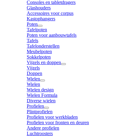
Consoles en tabletdragers
Glashouders
Accessoires voor corpus
Kastophangers
Poten
Tafelpoten
Poten voor aanbouwtafels
Tafels
Tafelonderstellen
Meubelpoten
Sokkelpoten
Vijzels en doppen
Vijzels
Doppen
Wielen
Wielen
Wielen design
Wielen Formula
Diverse wielen
Profielen
Plintprofielen
Profielen voor werkbladen
Profielen voor fronten en deuren
Andere profielen
Luchtroosters