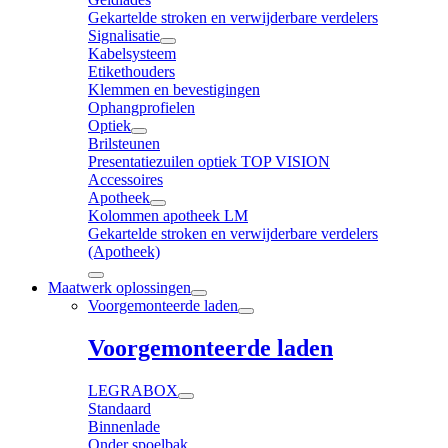
Gekartelde stroken en verwijderbare verdelers
Signalisatie
Kabelsysteem
Etikethouders
Klemmen en bevestigingen
Ophangprofielen
Optiek
Brilsteunen
Presentatiezuilen optiek TOP VISION
Accessoires
Apotheek
Kolommen apotheek LM
Gekartelde stroken en verwijderbare verdelers
(Apotheek)
Maatwerk oplossingen
Voorgemonteerde laden
Voorgemonteerde laden
LEGRABOX
Standaard
Binnenlade
Onder spoelbak