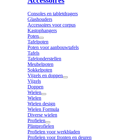
Accessoires
Consoles en tabletdragers
Glashouders
Accessoires voor corpus
Kastophangers
Poten
Tafelpoten
Poten voor aanbouwtafels
Tafels
Tafelonderstellen
Meubelpoten
Sokkelpoten
Vijzels en doppen
Vijzels
Doppen
Wielen
Wielen
Wielen design
Wielen Formula
Diverse wielen
Profielen
Plintprofielen
Profielen voor werkbladen
Profielen voor fronten en deuren