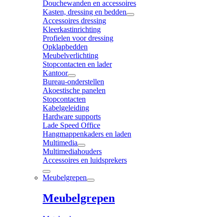
Douchewanden en accessoires
Kasten, dressing en bedden
Accessoires dressing
Kleerkastinrichting
Profielen voor dressing
Opklapbedden
Meubelverlichting
Stopcontacten en lader
Kantoor
Bureau-onderstellen
Akoestische panelen
Stopcontacten
Kabelgeleiding
Hardware supports
Lade Speed Office
Hangmappenkaders en laden
Multimedia
Multimediahouders
Accessoires en luidsprekers
Meubelgrepen
Meubelgrepen