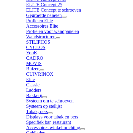
ELITE Concept 25
ELITE Concept te schroeven
Gegroefde panelen
Profielen Elite
Accessoires Elite
Profielen voor wandpanelen
Wandstructuren
STILIPHOS
CYCLOS
YouK
CADRO
MOVIS
Buizen
CUIVRINOX
Elite
Classic
Ladders
Bakkerij
Systeem om te schroeven
Systeem op stellijst
Tabak, pers
Displays voor tabak en pers
Specifiek bar, restaurant
Accessoires winkelinrichting
Geldlades