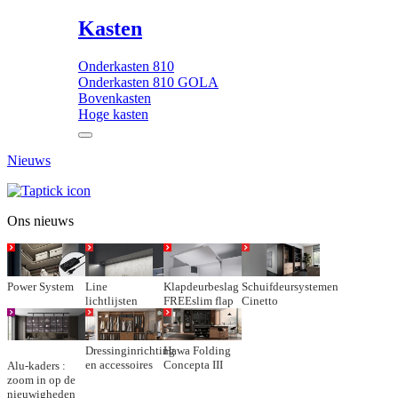
Kasten
Onderkasten 810
Onderkasten 810 GOLA
Bovenkasten
Hoge kasten
Nieuws
Ons nieuws
Power System
Line
Klapdeurbeslag
Schuifdeursystemen
lichtlijsten
FREEslim flap
Cinetto
Dressinginrichting
Hawa Folding
en accessoires
Concepta III
Alu-kaders :
zoom in op de
nieuwigheden