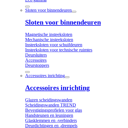
Sloten voor binnendeuren
Sloten voor binnendeuren
Magnetische insteeksloten
Mechanische insteeksloten
Insteeksloten voor schuifdeuren
Insteeksloten voor technische ruimtes
Deursluiters
Accessoires
Deurstoppers
Accessoires inrichting
Accessoires inrichting
Glazen scheidingswanden
Scheidingswanden TREND
Bevestigingsprofielen voor glas
Handsteunen en leuningen
Glasklemmen en -verbinders
Deurdichtingen en -drempels