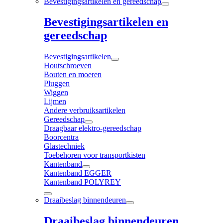
Bevestigingsartikelen en gereedschap
Bevestigingsartikelen en
gereedschap
Bevestigingsartikelen
Houtschroeven
Bouten en moeren
Pluggen
Wiggen
Lijmen
Andere verbruiksartikelen
Gereedschap
Draagbaar elektro-gereedschap
Boorcentra
Glastechniek
Toebehoren voor transportkisten
Kantenband
Kantenband EGGER
Kantenband POLYREY
Draaibeslag binnendeuren
Draaibeslag binnendeuren