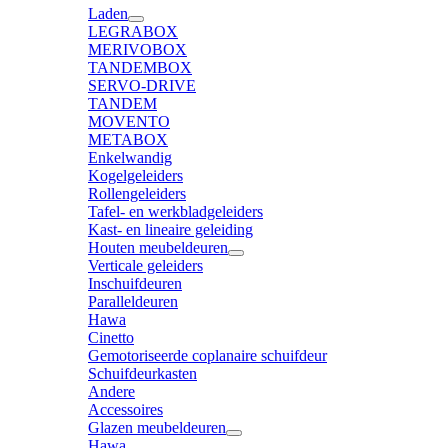
Laden
LEGRABOX
MERIVOBOX
TANDEMBOX
SERVO-DRIVE
TANDEM
MOVENTO
METABOX
Enkelwandig
Kogelgeleiders
Rollengeleiders
Tafel- en werkbladgeleiders
Kast- en lineaire geleiding
Houten meubeldeuren
Verticale geleiders
Inschuifdeuren
Paralleldeuren
Hawa
Cinetto
Gemotoriseerde coplanaire schuifdeur
Schuifdeurkasten
Andere
Accessoires
Glazen meubeldeuren
Hawa