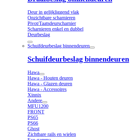
Deur in gelijkliggend vlak
Onzichtbare scharnieren
Pivot/Taatsdeurscharnier
Scharnieren enkel en dubbel
Deurbeslag
Schuifdeurbeslag binnendeuren
Schuifdeurbeslag binnendeuren
Hawa
Hawa - Houten deuren
Hawa - Glazen deuren
Hawa - Accessoires
Xinnix
Andere
MFU1200
FRONT
PS65
PS66
Ghost
Zichtbare rails en wielen
Eco gamma