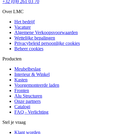
+32 (0)9 261 03 70
Over LMC
Het bedrijf
Vacature
Algemene Verkoopsvoorwaarden
Wettelijke bepalingen
Privacybeleid persoonlijke cookies
Beheer cookies
Producten
Meubelbeslag
Interieur & Winkel
Kasten
Voorgemonteerde laden
Fronten
Alu Structuren
Onze partners
Catalogi
FAQ - Verlichting
Stel je vraag
Klant worden