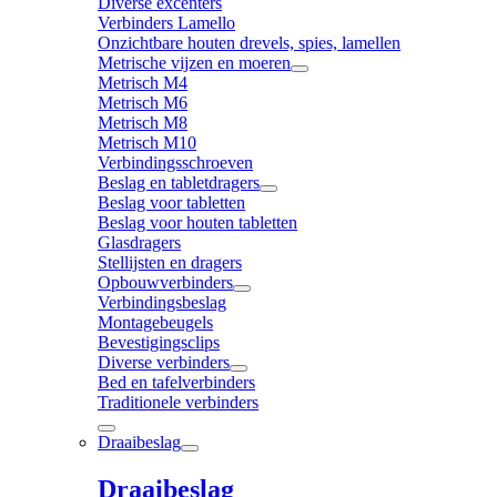
Diverse excenters
Verbinders Lamello
Onzichtbare houten drevels, spies, lamellen
Metrische vijzen en moeren
Metrisch M4
Metrisch M6
Metrisch M8
Metrisch M10
Verbindingsschroeven
Beslag en tabletdragers
Beslag voor tabletten
Beslag voor houten tabletten
Glasdragers
Stellijsten en dragers
Opbouwverbinders
Verbindingsbeslag
Montagebeugels
Bevestigingsclips
Diverse verbinders
Bed en tafelverbinders
Traditionele verbinders
Draaibeslag
Draaibeslag