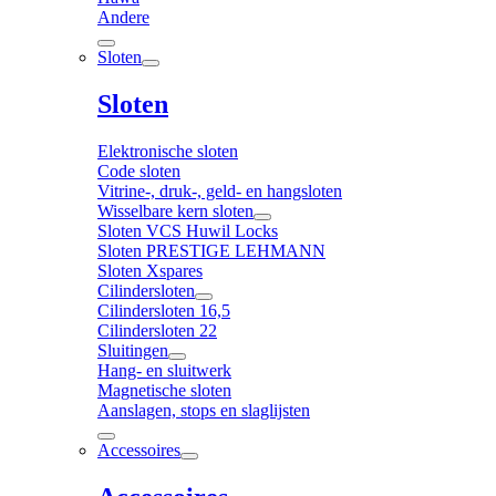
Andere
Sloten
Sloten
Elektronische sloten
Code sloten
Vitrine-, druk-, geld- en hangsloten
Wisselbare kern sloten
Sloten VCS Huwil Locks
Sloten PRESTIGE LEHMANN
Sloten Xspares
Cilindersloten
Cilindersloten 16,5
Cilindersloten 22
Sluitingen
Hang- en sluitwerk
Magnetische sloten
Aanslagen, stops en slaglijsten
Accessoires