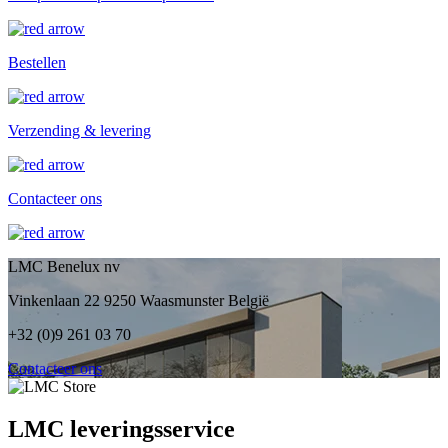
Bestellen
Verzending & levering
Contacteer ons
LMC Benelux nv
Vinkenlaan 22 9250 Waasmunster België
+32 (0)9 261 03 70
Contacteer ons
LMC leveringsservice