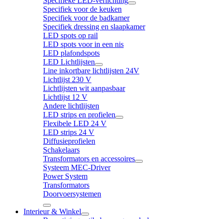
Specifieke LED-verlichting
Specifiek voor de keuken
Specifiek voor de badkamer
Specifiek dressing en slaapkamer
LED spots op rail
LED spots voor in een nis
LED plafondspots
LED Lichtlijsten
Line inkortbare lichtlijsten 24V
Lichtlijst 230 V
Lichtlijsten wit aanpasbaar
Lichtlijst 12 V
Andere lichtlijsten
LED strips en profielen
Flexibele LED 24 V
LED strips 24 V
Diffusieprofielen
Schakelaars
Transformators en accessoires
Systeem MEC-Driver
Power System
Transformators
Doorvoersystemen
Interieur & Winkel