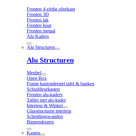
Fronten 4-zijdig afgekant
Fronten 3D
Fronten lak
Fronten hout
Fronten metaal
Alu Kaders
Alu Structuren
Alu Structuren
Meubel
Open Box
Frame kastonderstel tafel & banken
Schuifdeurkasten
Fronten alu-kaders
Tablet met alu-kader
Interieur & Winkel
Glasstructuren interieur
Scheidingswanden
Binnendeuren
Kasten