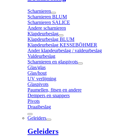
Scharnieren
Scharnieren BLUM
Scharnieren SALICE
Andere scharnieren
Klapdeurbeslag
Klapdeurbeslag BLUM
Klapdeurbeslag KESSEBÖHMER
Ander klapdeurbeslag / valdeurbeslag
Valdeurbeslag
Scharnieren en glaspivots
Glas/glas
Glas/hout
UV verlijming
Glaspivots
Paumellen, fitsen en andere
Dempers en snappers
Pivots
Draaibeslag
Geleiders
Geleiders