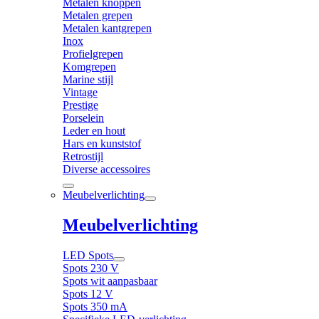
Metalen knoppen
Metalen grepen
Metalen kantgrepen
Inox
Profielgrepen
Komgrepen
Marine stijl
Vintage
Prestige
Porselein
Leder en hout
Hars en kunststof
Retrostijl
Diverse accessoires
Meubelverlichting
Meubelverlichting
LED Spots
Spots 230 V
Spots wit aanpasbaar
Spots 12 V
Spots 350 mA