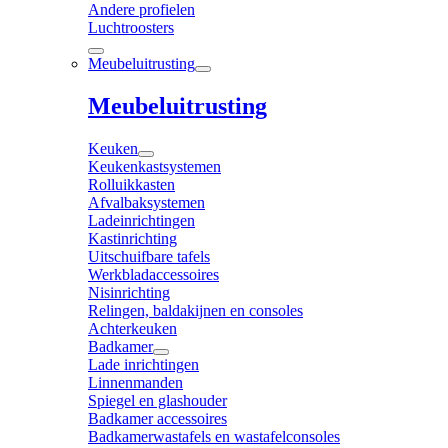
Andere profielen
Luchtroosters
Meubeluitrusting
Meubeluitrusting
Keuken
Keukenkastsystemen
Rolluikkasten
Afvalbaksystemen
Ladeinrichtingen
Kastinrichting
Uitschuifbare tafels
Werkbladaccessoires
Nisinrichting
Relingen, baldakijnen en consoles
Achterkeuken
Badkamer
Lade inrichtingen
Linnenmanden
Spiegel en glashouder
Badkamer accessoires
Badkamerwastafels en wastafelconsoles