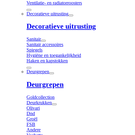
Ventilatie- en radiatorroosters
Decoratieve uitrusting
Decoratieve uitrusting
Sanitair
Sanitair accessoires
Spiegels
Hygiëne en toegankelijkheid
Haken en kapstokken
Deurgrepen
Deurgrepen
Goldcollection
Deurkrukken
Olivari
Dnd
Groël
FSB
Andere