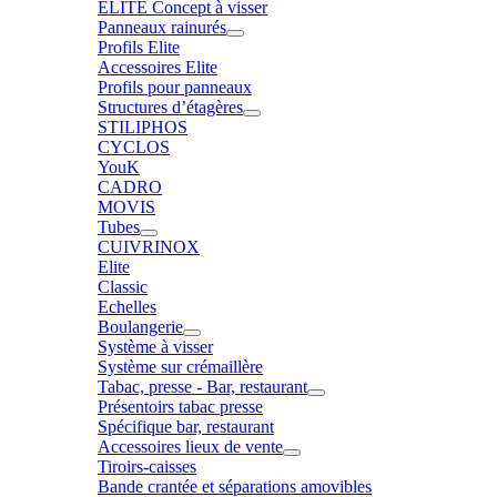
ELITE Concept à visser
Panneaux rainurés
Profils Elite
Accessoires Elite
Profils pour panneaux
Structures d’étagères
STILIPHOS
CYCLOS
YouK
CADRO
MOVIS
Tubes
CUIVRINOX
Elite
Classic
Echelles
Boulangerie
Système à visser
Système sur crémaillère
Tabac, presse - Bar, restaurant
Présentoirs tabac presse
Spécifique bar, restaurant
Accessoires lieux de vente
Tiroirs-caisses
Bande crantée et séparations amovibles