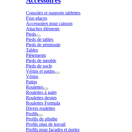
Accessoires
Consoles et supports tablettes
Fixe-glaces
Accessoires pour caisson
Attaches éléments
Pieds
Pieds de tables
Pieds de péninsule
Tables
Piètements
Pieds de meuble
Pieds de socle
Vérins et patins
Vérins
Patins
Roulettes
Roulettes à galet
Roulettes design
Roulettes Formula
Divers roulettes
Profils
Profils de plinthe
Profils plan de travail
Profils pour façades et portes