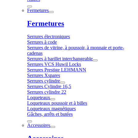
Fermetures
Fermetures
Serrures électroniques
Serrures à code
Serrures de vitrine, à poussoir, à monnaie et porte-
cadenas
Serrures à barillet interchangeable
Serrures VCS Huwil Locks
Serrures Prestige LEHMANN
Serrures Xspares
Serrures cylindre
Serrures Cylindre 16,5
Serrures cylindre 22
Loqueteaux
Loqueteaux poussoir et à billes
Loqueteaux magnétiques
Gâches, arrêts et butées
Accessoires