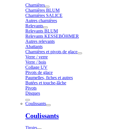
Charnières
Charnières BLUM
Charnières SALICE
Autres charnières
Relevants
Relevants BLUM
Relevants KESSEBÖHMER
Autres relevants
Abattants
Charnières et pivots de glace
Verre / verre
Verre / bois
Collage UV
Pivots de glace
Paumelles, fiches et autres
Butées et touche-lâche
Pivots
Disques
Coulissants
Coulissants
Tiroirs