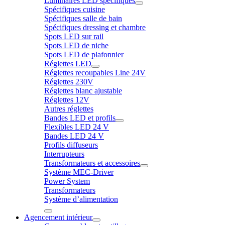
Luminaires LED spécifiques
Spécifiques cuisine
Spécifiques salle de bain
Spécifiques dressing et chambre
Spots LED sur rail
Spots LED de niche
Spots LED de plafonnier
Réglettes LED
Réglettes recoupables Line 24V
Réglettes 230V
Réglettes blanc ajustable
Réglettes 12V
Autres réglettes
Bandes LED et profils
Flexibles LED 24 V
Bandes LED 24 V
Profils diffuseurs
Interrupteurs
Transformateurs et accessoires
Système MEC-Driver
Power System
Transformateurs
Système d’alimentation
Agencement intérieur