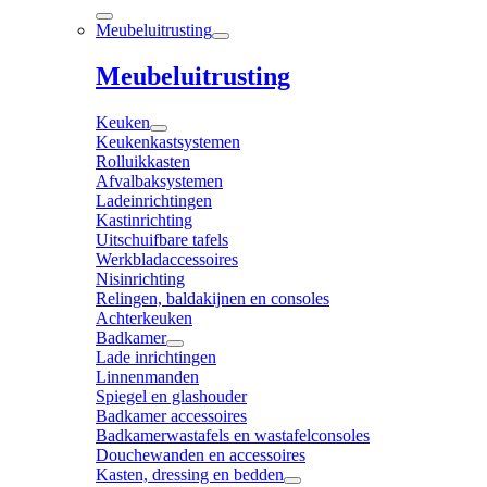
Meubeluitrusting
Meubeluitrusting
Keuken
Keukenkastsystemen
Rolluikkasten
Afvalbaksystemen
Ladeinrichtingen
Kastinrichting
Uitschuifbare tafels
Werkbladaccessoires
Nisinrichting
Relingen, baldakijnen en consoles
Achterkeuken
Badkamer
Lade inrichtingen
Linnenmanden
Spiegel en glashouder
Badkamer accessoires
Badkamerwastafels en wastafelconsoles
Douchewanden en accessoires
Kasten, dressing en bedden