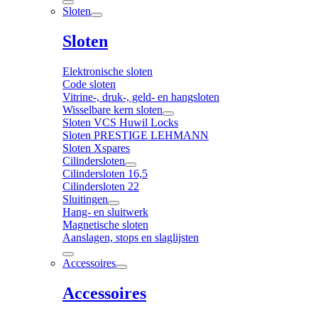
Sloten
Sloten
Elektronische sloten
Code sloten
Vitrine-, druk-, geld- en hangsloten
Wisselbare kern sloten
Sloten VCS Huwil Locks
Sloten PRESTIGE LEHMANN
Sloten Xspares
Cilindersloten
Cilindersloten 16,5
Cilindersloten 22
Sluitingen
Hang- en sluitwerk
Magnetische sloten
Aanslagen, stops en slaglijsten
Accessoires
Accessoires