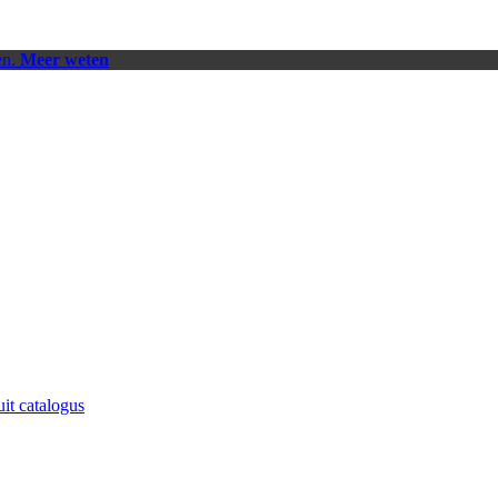
en.
Meer weten
uit catalogus