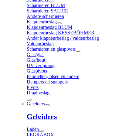
Scharnieren BLUM
Scharnieren SALICE
Andere scharnieren
Klapdeurbeslag
Klapdeurbeslag BLUM
Klapdeurbeslag KESSEBÖHMER
Ander klapdeurbeslag / valdeurbeslag
Valdeurbeslag
Scharnieren en glaspivots
Glas/glas
Glas/hout
UV verlijming
Glaspivots
Paumellen, fitsen en andere
Dempers en snappers
Pivots
Draaibeslag
Geleiders
Geleiders
Laden
LEGRABOX