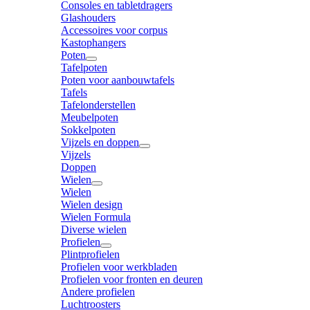
Consoles en tabletdragers
Glashouders
Accessoires voor corpus
Kastophangers
Poten
Tafelpoten
Poten voor aanbouwtafels
Tafels
Tafelonderstellen
Meubelpoten
Sokkelpoten
Vijzels en doppen
Vijzels
Doppen
Wielen
Wielen
Wielen design
Wielen Formula
Diverse wielen
Profielen
Plintprofielen
Profielen voor werkbladen
Profielen voor fronten en deuren
Andere profielen
Luchtroosters