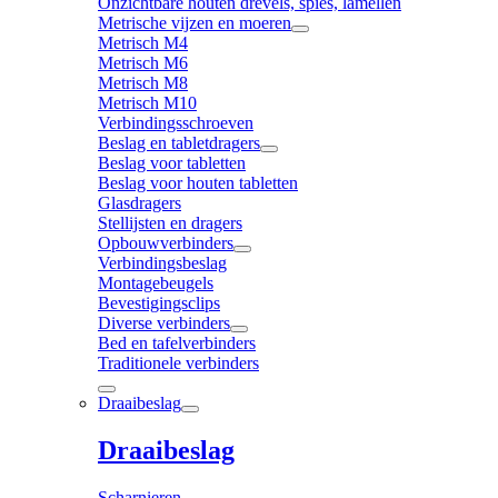
Onzichtbare houten drevels, spies, lamellen
Metrische vijzen en moeren
Metrisch M4
Metrisch M6
Metrisch M8
Metrisch M10
Verbindingsschroeven
Beslag en tabletdragers
Beslag voor tabletten
Beslag voor houten tabletten
Glasdragers
Stellijsten en dragers
Opbouwverbinders
Verbindingsbeslag
Montagebeugels
Bevestigingsclips
Diverse verbinders
Bed en tafelverbinders
Traditionele verbinders
Draaibeslag
Draaibeslag
Scharnieren