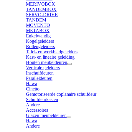
MERIVOBOX
TANDEMBOX
SERVO-DRIVE
TANDEM
MOVENTO
METABOX
Enkelwandig
Kogelgeleiders
Rollengeleiders
Tafel- en werkbladgeleiders
Kast- en lineaire geleiding
Houten meubeldeuren
Verticale geleiders
Inschuifdeuren
Paralleldeuren
Hawa
Cinetto
Gemotoriseerde coplanaire schuifdeur
Schuifdeurkasten
Andere
Accessoires
Glazen meubeldeuren
Hawa
Andere