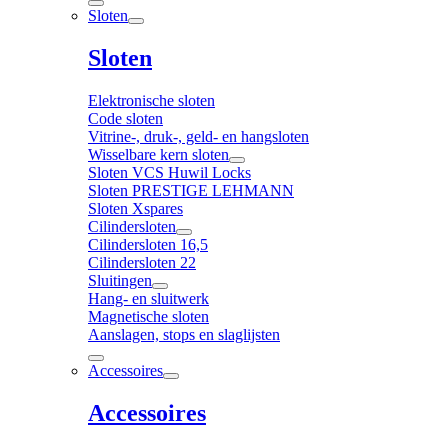
Sloten
Sloten
Elektronische sloten
Code sloten
Vitrine-, druk-, geld- en hangsloten
Wisselbare kern sloten
Sloten VCS Huwil Locks
Sloten PRESTIGE LEHMANN
Sloten Xspares
Cilindersloten
Cilindersloten 16,5
Cilindersloten 22
Sluitingen
Hang- en sluitwerk
Magnetische sloten
Aanslagen, stops en slaglijsten
Accessoires
Accessoires