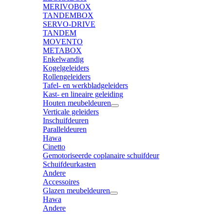
MERIVOBOX
TANDEMBOX
SERVO-DRIVE
TANDEM
MOVENTO
METABOX
Enkelwandig
Kogelgeleiders
Rollengeleiders
Tafel- en werkbladgeleiders
Kast- en lineaire geleiding
Houten meubeldeuren
Verticale geleiders
Inschuifdeuren
Paralleldeuren
Hawa
Cinetto
Gemotoriseerde coplanaire schuifdeur
Schuifdeurkasten
Andere
Accessoires
Glazen meubeldeuren
Hawa
Andere