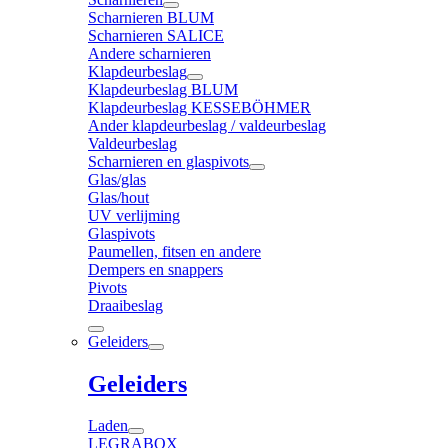
Scharnieren BLUM
Scharnieren SALICE
Andere scharnieren
Klapdeurbeslag
Klapdeurbeslag BLUM
Klapdeurbeslag KESSEBÖHMER
Ander klapdeurbeslag / valdeurbeslag
Valdeurbeslag
Scharnieren en glaspivots
Glas/glas
Glas/hout
UV verlijming
Glaspivots
Paumellen, fitsen en andere
Dempers en snappers
Pivots
Draaibeslag
Geleiders
Geleiders
Laden
LEGRABOX