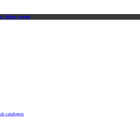
en.
Meer weten
uit catalogus