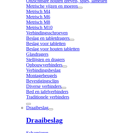
Onzichtbare houten drevels, spies, lamellen
Metrische vijzen en moeren
Metrisch M4
Metrisch M6
Metrisch M8
Metrisch M10
Verbindingsschroeven
Beslag en tabletdragers
Beslag voor tabletten
Beslag voor houten tabletten
Glasdragers
Stellijsten en dragers
Opbouwverbinders
Verbindingsbeslag
Montagebeugels
Bevestigingsclips
Diverse verbinders
Bed en tafelverbinders
Traditionele verbinders
Draaibeslag
Draaibeslag
Scharnieren