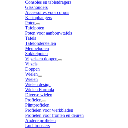
Consoles en tabletdragers
Glashouders
Accessoires voor corpus
Kastophangers
Poten
Tafelpoten
Poten voor aanbouwtafels
Tafels
Tafelonderstellen
Meubelpoten
Sokkelpoten
Vijzels en doppen
Vijzels
Doppen
Wielen
Wielen
Wielen design
Wielen Formula
Diverse wielen
Profielen
Plintprofielen
Profielen voor werkbladen
Profielen voor fronten en deuren
Andere profielen
Luchtroosters