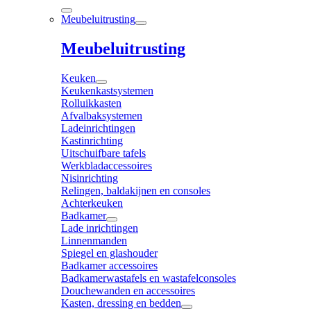
Meubeluitrusting
Meubeluitrusting
Keuken
Keukenkastsystemen
Rolluikkasten
Afvalbaksystemen
Ladeinrichtingen
Kastinrichting
Uitschuifbare tafels
Werkbladaccessoires
Nisinrichting
Relingen, baldakijnen en consoles
Achterkeuken
Badkamer
Lade inrichtingen
Linnenmanden
Spiegel en glashouder
Badkamer accessoires
Badkamerwastafels en wastafelconsoles
Douchewanden en accessoires
Kasten, dressing en bedden