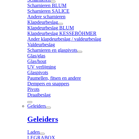
Scharnieren BLUM
Scharnieren SALICE
Andere scharnieren
Klapdeurbeslag
Klapdeurbeslag BLUM
Klapdeurbeslag KESSEBÖHMER
Ander klapdeurbeslag / valdeurbeslag
Valdeurbeslag
Scharnieren en glaspivots
Glas/glas
Glas/hout
UV verlijming
Glaspivots
Paumellen, fitsen en andere
Dempers en snappers
Pivots
Draaibeslag
Geleiders
Geleiders
Laden
LEGRABOX