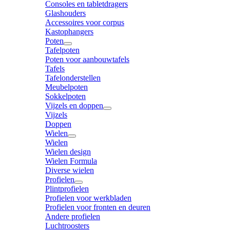
Consoles en tabletdragers
Glashouders
Accessoires voor corpus
Kastophangers
Poten
Tafelpoten
Poten voor aanbouwtafels
Tafels
Tafelonderstellen
Meubelpoten
Sokkelpoten
Vijzels en doppen
Vijzels
Doppen
Wielen
Wielen
Wielen design
Wielen Formula
Diverse wielen
Profielen
Plintprofielen
Profielen voor werkbladen
Profielen voor fronten en deuren
Andere profielen
Luchtroosters