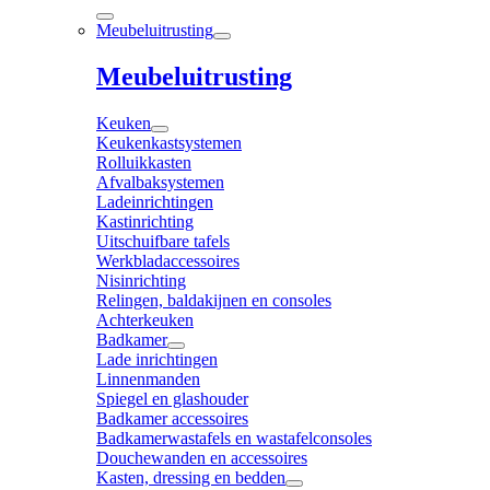
Meubeluitrusting
Meubeluitrusting
Keuken
Keukenkastsystemen
Rolluikkasten
Afvalbaksystemen
Ladeinrichtingen
Kastinrichting
Uitschuifbare tafels
Werkbladaccessoires
Nisinrichting
Relingen, baldakijnen en consoles
Achterkeuken
Badkamer
Lade inrichtingen
Linnenmanden
Spiegel en glashouder
Badkamer accessoires
Badkamerwastafels en wastafelconsoles
Douchewanden en accessoires
Kasten, dressing en bedden