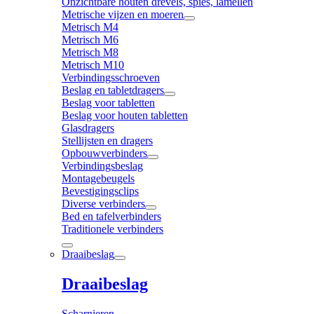
Onzichtbare houten drevels, spies, lamellen
Metrische vijzen en moeren
Metrisch M4
Metrisch M6
Metrisch M8
Metrisch M10
Verbindingsschroeven
Beslag en tabletdragers
Beslag voor tabletten
Beslag voor houten tabletten
Glasdragers
Stellijsten en dragers
Opbouwverbinders
Verbindingsbeslag
Montagebeugels
Bevestigingsclips
Diverse verbinders
Bed en tafelverbinders
Traditionele verbinders
Draaibeslag
Draaibeslag
Scharnieren