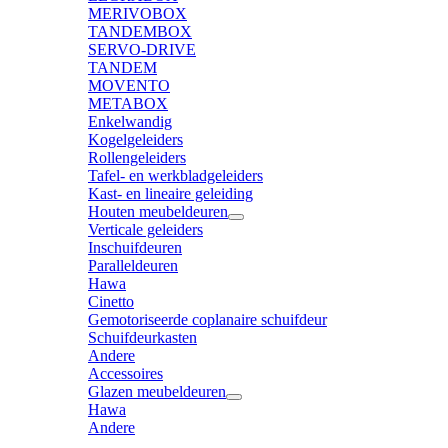
MERIVOBOX
TANDEMBOX
SERVO-DRIVE
TANDEM
MOVENTO
METABOX
Enkelwandig
Kogelgeleiders
Rollengeleiders
Tafel- en werkbladgeleiders
Kast- en lineaire geleiding
Houten meubeldeuren
Verticale geleiders
Inschuifdeuren
Paralleldeuren
Hawa
Cinetto
Gemotoriseerde coplanaire schuifdeur
Schuifdeurkasten
Andere
Accessoires
Glazen meubeldeuren
Hawa
Andere