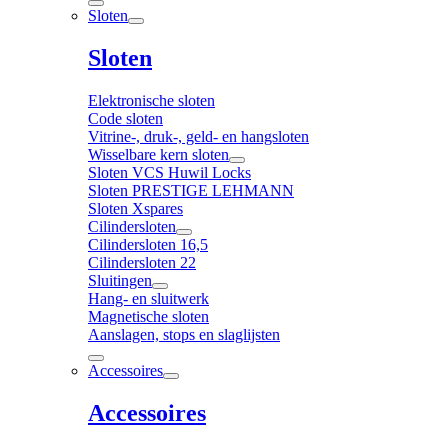
Sloten
Sloten
Elektronische sloten
Code sloten
Vitrine-, druk-, geld- en hangsloten
Wisselbare kern sloten
Sloten VCS Huwil Locks
Sloten PRESTIGE LEHMANN
Sloten Xspares
Cilindersloten
Cilindersloten 16,5
Cilindersloten 22
Sluitingen
Hang- en sluitwerk
Magnetische sloten
Aanslagen, stops en slaglijsten
Accessoires
Accessoires