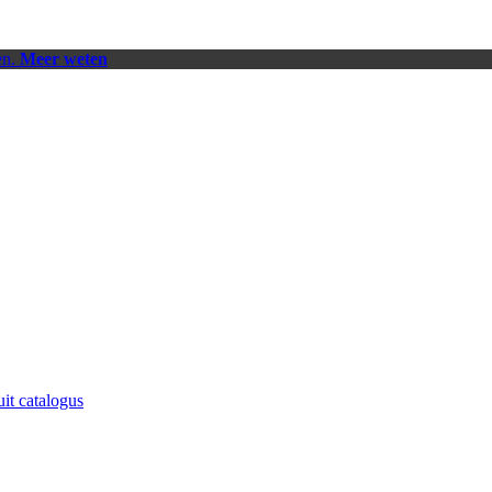
en.
Meer weten
uit catalogus