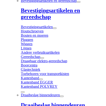
Bevestigingsartikelen en gereedschap
Bevestigingsartikelen en
gereedschap
Bevestigingsartikelen
Houtschroeven
Bouten en moeren
Pluggen
Wiggen
Lijmen
Andere verbruiksartikelen
Gereedschap
Draagbaar elektro-gereedschap
Boorcentra
Glastechniek
Toebehoren voor transportkisten
Kantenband
Kantenband EGGER
Kantenband POLYREY
Draaibeslag binnendeuren
Draaibeslag binnendeuren