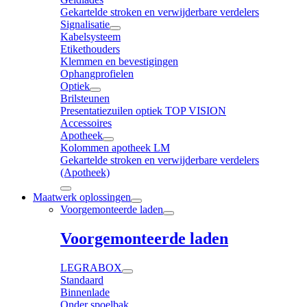
Gekartelde stroken en verwijderbare verdelers
Signalisatie
Kabelsysteem
Etikethouders
Klemmen en bevestigingen
Ophangprofielen
Optiek
Brilsteunen
Presentatiezuilen optiek TOP VISION
Accessoires
Apotheek
Kolommen apotheek LM
Gekartelde stroken en verwijderbare verdelers
(Apotheek)
Maatwerk oplossingen
Voorgemonteerde laden
Voorgemonteerde laden
LEGRABOX
Standaard
Binnenlade
Onder spoelbak