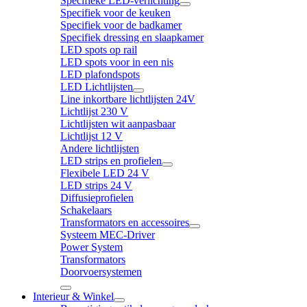
Specifieke LED-verlichting
Specifiek voor de keuken
Specifiek voor de badkamer
Specifiek dressing en slaapkamer
LED spots op rail
LED spots voor in een nis
LED plafondspots
LED Lichtlijsten
Line inkortbare lichtlijsten 24V
Lichtlijst 230 V
Lichtlijsten wit aanpasbaar
Lichtlijst 12 V
Andere lichtlijsten
LED strips en profielen
Flexibele LED 24 V
LED strips 24 V
Diffusieprofielen
Schakelaars
Transformators en accessoires
Systeem MEC-Driver
Power System
Transformators
Doorvoersystemen
Interieur & Winkel