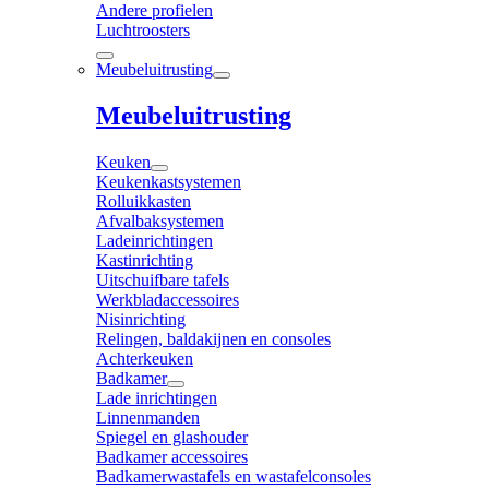
Andere profielen
Luchtroosters
Meubeluitrusting
Meubeluitrusting
Keuken
Keukenkastsystemen
Rolluikkasten
Afvalbaksystemen
Ladeinrichtingen
Kastinrichting
Uitschuifbare tafels
Werkbladaccessoires
Nisinrichting
Relingen, baldakijnen en consoles
Achterkeuken
Badkamer
Lade inrichtingen
Linnenmanden
Spiegel en glashouder
Badkamer accessoires
Badkamerwastafels en wastafelconsoles