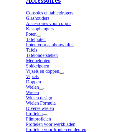
Accessoires
Consoles en tabletdragers
Glashouders
Accessoires voor corpus
Kastophangers
Poten
Tafelpoten
Poten voor aanbouwtafels
Tafels
Tafelonderstellen
Meubelpoten
Sokkelpoten
Vijzels en doppen
Vijzels
Doppen
Wielen
Wielen
Wielen design
Wielen Formula
Diverse wielen
Profielen
Plintprofielen
Profielen voor werkbladen
Profielen voor fronten en deuren