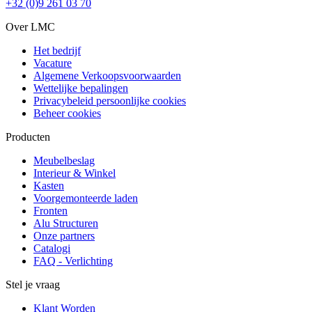
+32 (0)9 261 03 70
Over LMC
Het bedrijf
Vacature
Algemene Verkoopsvoorwaarden
Wettelijke bepalingen
Privacybeleid persoonlijke cookies
Beheer cookies
Producten
Meubelbeslag
Interieur & Winkel
Kasten
Voorgemonteerde laden
Fronten
Alu Structuren
Onze partners
Catalogi
FAQ - Verlichting
Stel je vraag
Klant Worden