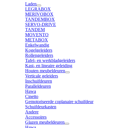
Laden
LEGRABOX
MERIVOBOX
TANDEMBOX
SERVO-DRIVE
TANDEM
MOVENTO
METABOX
Enkelwandig
Kogelgeleiders
Rollengeleiders
Tafel- en werkbladgeleiders
Kast- en lineaire geleiding
Houten meubeldeuren
Verticale geleiders
Inschuifdeuren
Paralleldeuren
Hawa
Cinetto
Gemotoriseerde coplanaire schuifdeur
Schuifdeurkasten
Andere
Accessoires
Glazen meubeldeuren
Hawa