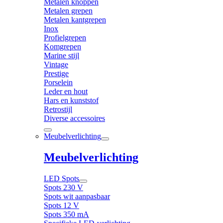
Metalen knoppen
Metalen grepen
Metalen kantgrepen
Inox
Profielgrepen
Komgrepen
Marine stijl
Vintage
Prestige
Porselein
Leder en hout
Hars en kunststof
Retrostijl
Diverse accessoires
Meubelverlichting
Meubelverlichting
LED Spots
Spots 230 V
Spots wit aanpasbaar
Spots 12 V
Spots 350 mA