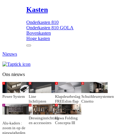
Kasten
Onderkasten 810
Onderkasten 810 GOLA
Bovenkasten
Hoge kasten
Nieuws
Ons nieuws
Power System
Line
Klapdeurbeslag
Schuifdeursystemen
lichtlijsten
FREEslim flap
Cinetto
Dressinginrichting
Hawa Folding
en accessoires
Concepta III
Alu-kaders :
zoom in op de
nieuwigheden