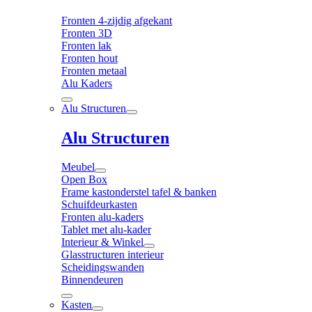
Fronten 4-zijdig afgekant
Fronten 3D
Fronten lak
Fronten hout
Fronten metaal
Alu Kaders
Alu Structuren
Alu Structuren
Meubel
Open Box
Frame kastonderstel tafel & banken
Schuifdeurkasten
Fronten alu-kaders
Tablet met alu-kader
Interieur & Winkel
Glasstructuren interieur
Scheidingswanden
Binnendeuren
Kasten