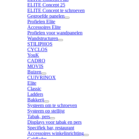
ELITE Concept 25
ELITE Concept te schroeven
Gegroefde panelen
Profielen Elite
Accessoires Elite
Profielen voor wandpanelen
Wandstructuren
STILIPHOS
CYCLOS
YouK
CADRO
MOVIS
Buizen
CUIVRINOX
Elite
Classic
Ladders
Bakkerij
Systeem om te schroeven
Systeem op stellijst
Tabak, pers
Displays voor tabak en pers
Specifiek bar, restaurant
Accessoires winkelinrichting
Geldlades