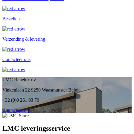
Bestellen
Verzending & levering
Contacteer ons
LMC Benelux nv
Vinkenlaan 22 9250 Waasmunster België
+32 (0)9 261 03 70
Contacteer ons
LMC leveringsservice