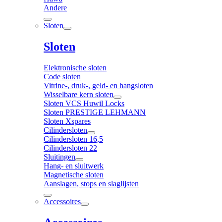
Andere
Sloten
Sloten
Elektronische sloten
Code sloten
Vitrine-, druk-, geld- en hangsloten
Wisselbare kern sloten
Sloten VCS Huwil Locks
Sloten PRESTIGE LEHMANN
Sloten Xspares
Cilindersloten
Cilindersloten 16,5
Cilindersloten 22
Sluitingen
Hang- en sluitwerk
Magnetische sloten
Aanslagen, stops en slaglijsten
Accessoires