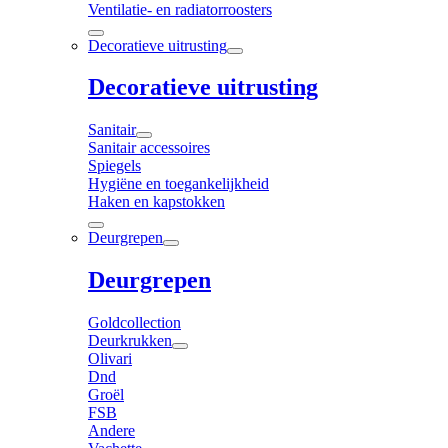
Ventilatie- en radiatorroosters
Decoratieve uitrusting
Decoratieve uitrusting
Sanitair
Sanitair accessoires
Spiegels
Hygiëne en toegankelijkheid
Haken en kapstokken
Deurgrepen
Deurgrepen
Goldcollection
Deurkrukken
Olivari
Dnd
Groël
FSB
Andere