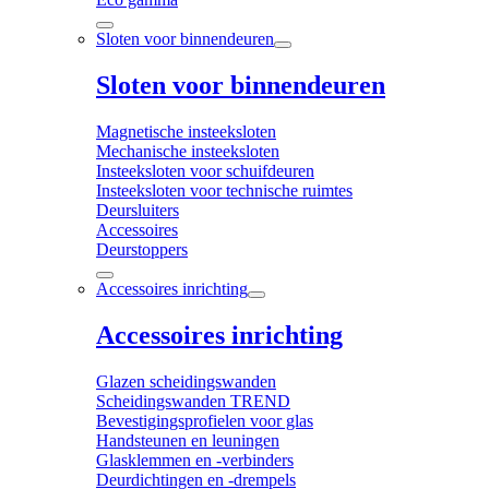
Sloten voor binnendeuren
Sloten voor binnendeuren
Magnetische insteeksloten
Mechanische insteeksloten
Insteeksloten voor schuifdeuren
Insteeksloten voor technische ruimtes
Deursluiters
Accessoires
Deurstoppers
Accessoires inrichting
Accessoires inrichting
Glazen scheidingswanden
Scheidingswanden TREND
Bevestigingsprofielen voor glas
Handsteunen en leuningen
Glasklemmen en -verbinders
Deurdichtingen en -drempels