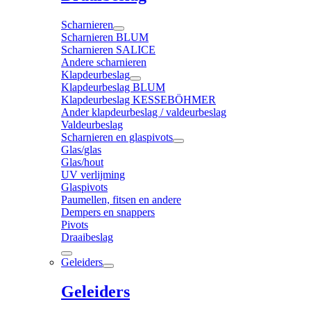
Scharnieren
Scharnieren BLUM
Scharnieren SALICE
Andere scharnieren
Klapdeurbeslag
Klapdeurbeslag BLUM
Klapdeurbeslag KESSEBÖHMER
Ander klapdeurbeslag / valdeurbeslag
Valdeurbeslag
Scharnieren en glaspivots
Glas/glas
Glas/hout
UV verlijming
Glaspivots
Paumellen, fitsen en andere
Dempers en snappers
Pivots
Draaibeslag
Geleiders
Geleiders