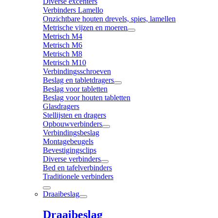
Diverse excenters
Verbinders Lamello
Onzichtbare houten drevels, spies, lamellen
Metrische vijzen en moeren
Metrisch M4
Metrisch M6
Metrisch M8
Metrisch M10
Verbindingsschroeven
Beslag en tabletdragers
Beslag voor tabletten
Beslag voor houten tabletten
Glasdragers
Stellijsten en dragers
Opbouwverbinders
Verbindingsbeslag
Montagebeugels
Bevestigingsclips
Diverse verbinders
Bed en tafelverbinders
Traditionele verbinders
Draaibeslag
Draaibeslag