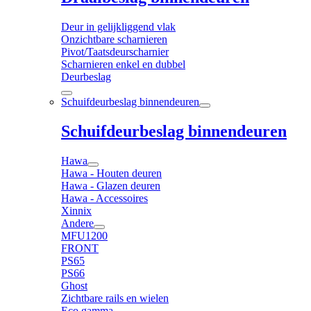
Deur in gelijkliggend vlak
Onzichtbare scharnieren
Pivot/Taatsdeurscharnier
Scharnieren enkel en dubbel
Deurbeslag
Schuifdeurbeslag binnendeuren
Schuifdeurbeslag binnendeuren
Hawa
Hawa - Houten deuren
Hawa - Glazen deuren
Hawa - Accessoires
Xinnix
Andere
MFU1200
FRONT
PS65
PS66
Ghost
Zichtbare rails en wielen
Eco gamma