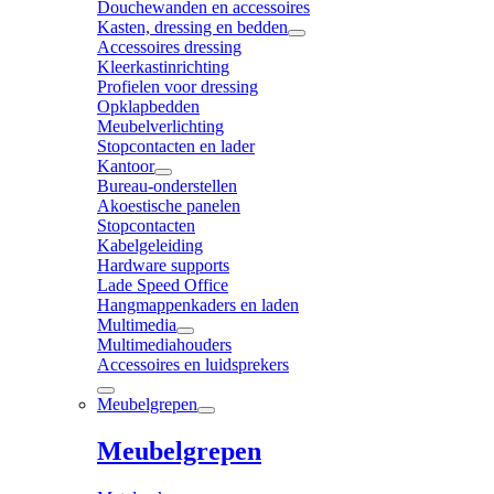
Douchewanden en accessoires
Kasten, dressing en bedden
Accessoires dressing
Kleerkastinrichting
Profielen voor dressing
Opklapbedden
Meubelverlichting
Stopcontacten en lader
Kantoor
Bureau-onderstellen
Akoestische panelen
Stopcontacten
Kabelgeleiding
Hardware supports
Lade Speed Office
Hangmappenkaders en laden
Multimedia
Multimediahouders
Accessoires en luidsprekers
Meubelgrepen
Meubelgrepen