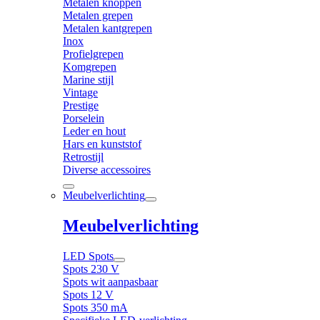
Metalen knoppen
Metalen grepen
Metalen kantgrepen
Inox
Profielgrepen
Komgrepen
Marine stijl
Vintage
Prestige
Porselein
Leder en hout
Hars en kunststof
Retrostijl
Diverse accessoires
Meubelverlichting
Meubelverlichting
LED Spots
Spots 230 V
Spots wit aanpasbaar
Spots 12 V
Spots 350 mA