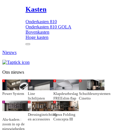
Kasten
Onderkasten 810
Onderkasten 810 GOLA
Bovenkasten
Hoge kasten
Nieuws
Ons nieuws
Power System
Line
Klapdeurbeslag
Schuifdeursystemen
lichtlijsten
FREEslim flap
Cinetto
Dressinginrichting
Hawa Folding
en accessoires
Concepta III
Alu-kaders :
zoom in op de
nieuwigheden