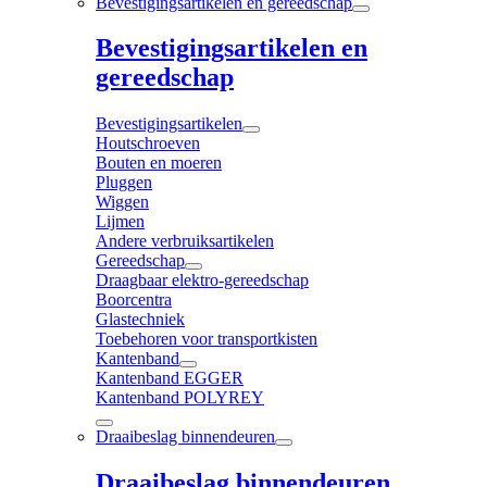
Bevestigingsartikelen en gereedschap
Bevestigingsartikelen en
gereedschap
Bevestigingsartikelen
Houtschroeven
Bouten en moeren
Pluggen
Wiggen
Lijmen
Andere verbruiksartikelen
Gereedschap
Draagbaar elektro-gereedschap
Boorcentra
Glastechniek
Toebehoren voor transportkisten
Kantenband
Kantenband EGGER
Kantenband POLYREY
Draaibeslag binnendeuren
Draaibeslag binnendeuren