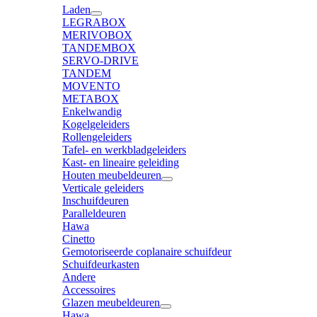
Laden
LEGRABOX
MERIVOBOX
TANDEMBOX
SERVO-DRIVE
TANDEM
MOVENTO
METABOX
Enkelwandig
Kogelgeleiders
Rollengeleiders
Tafel- en werkbladgeleiders
Kast- en lineaire geleiding
Houten meubeldeuren
Verticale geleiders
Inschuifdeuren
Paralleldeuren
Hawa
Cinetto
Gemotoriseerde coplanaire schuifdeur
Schuifdeurkasten
Andere
Accessoires
Glazen meubeldeuren
Hawa