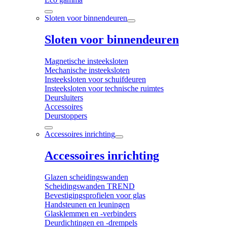
Sloten voor binnendeuren
Sloten voor binnendeuren
Magnetische insteeksloten
Mechanische insteeksloten
Insteeksloten voor schuifdeuren
Insteeksloten voor technische ruimtes
Deursluiters
Accessoires
Deurstoppers
Accessoires inrichting
Accessoires inrichting
Glazen scheidingswanden
Scheidingswanden TREND
Bevestigingsprofielen voor glas
Handsteunen en leuningen
Glasklemmen en -verbinders
Deurdichtingen en -drempels