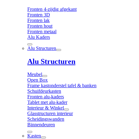
Fronten 4-zijdig afgekant
Fronten 3D
Fronten lak
Fronten hout
Fronten metaal
Alu Kaders
Alu Structuren
Alu Structuren
Meubel
Open Box
Frame kastonderstel tafel & banken
Schuifdeurkasten
Fronten alu-kaders
Tablet met alu-kader
Interieur & Winkel
Glasstructuren interieur
Scheidingswanden
Binnendeuren
Kasten