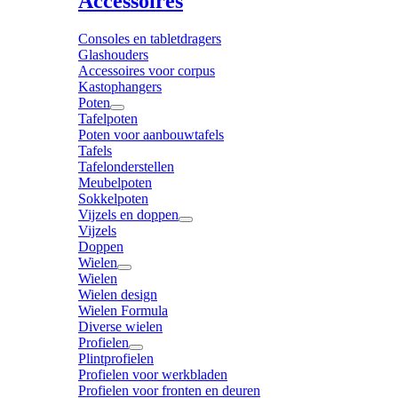
Accessoires
Consoles en tabletdragers
Glashouders
Accessoires voor corpus
Kastophangers
Poten
Tafelpoten
Poten voor aanbouwtafels
Tafels
Tafelonderstellen
Meubelpoten
Sokkelpoten
Vijzels en doppen
Vijzels
Doppen
Wielen
Wielen
Wielen design
Wielen Formula
Diverse wielen
Profielen
Plintprofielen
Profielen voor werkbladen
Profielen voor fronten en deuren