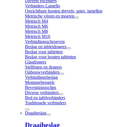
Diverse excenters
Verbinders Lamello
Onzichtbare houten drevels, spies, lamellen
Metrische vijzen en moeren
Metrisch M4
Metrisch M6
Metrisch M8
Metrisch M10
Verbindingsschroeven
Beslag en tabletdragers
Beslag voor tabletten
Beslag voor houten tabletten
Glasdragers
Stellijsten en dragers
Opbouwverbinders
Verbindingsbeslag
Montagebeugels
Bevestigingsclips
Diverse verbinders
Bed en tafelverbinders
Traditionele verbinders
Draaibeslag
Draaibeslag