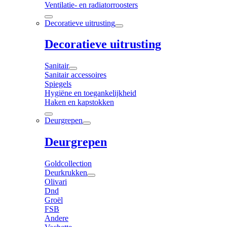
Ventilatie- en radiatorroosters
Decoratieve uitrusting
Decoratieve uitrusting
Sanitair
Sanitair accessoires
Spiegels
Hygiëne en toegankelijkheid
Haken en kapstokken
Deurgrepen
Deurgrepen
Goldcollection
Deurkrukken
Olivari
Dnd
Groël
FSB
Andere