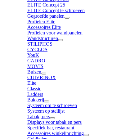
ELITE Concept 25
ELITE Concept te schroeven
Gegroefde panelen
Profielen Elite
Accessoires Elite
Profielen voor wandpanelen
Wandstructuren
STILIPHOS
CYCLOS
YouK
CADRO
MOVIS
Buizen
CUIVRINOX
Elite
Classic
Ladders
Bakkerij
Systeem om te schroeven
Systeem op stellijst
Tabak, pers
Displays voor tabak en pers
Specifiek bar, restaurant
Accessoires winkelinrichting
Geldlades