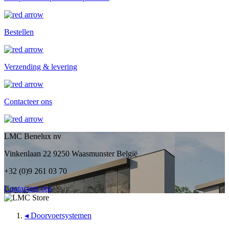
Bestellen
Verzending & levering
Contacteer ons
LMC Benelux nv
Vinkenlaan 22 9250 Waasmunster België
+32 (0)9 261 03 70
Contacteer ons
◂
Doorvoersystemen