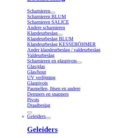
Scharnieren
Scharnieren BLUM
Scharnieren SALICE
Andere scharnieren
Klapdeurbeslag
Klapdeurbeslag BLUM
Klapdeurbeslag KESSEBÖHMER
Ander klapdeurbeslag / valdeurbeslag
Valdeurbeslag
Scharnieren en glaspivots
Glas/glas
Glas/hout
UV verlijming
Glaspivots
Paumellen, fitsen en andere
Dempers en snappers
Pivots
Draaibeslag
Geleiders
Geleiders