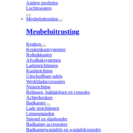
Andere profielen
Luchtroosters
Meubeluitrusting
Meubeluitrusting
Keuken
Keukenkastsystemen
Rolluikkasten
Afvalbaksystemen
Ladeinrichtingen
Kastinrichting
Uitschuifbare tafels
Werkbladaccessoires
Nisinrichting
Relingen, baldakijnen en consoles
Achterkeuken
Badkamer
Lade inrichtingen
Linnenmanden
Spiegel en glashouder
Badkamer accessoires
Badkamerwastafels en wastafelconsoles