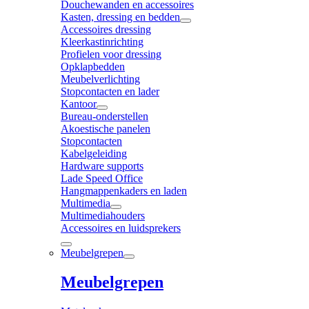
Douchewanden en accessoires
Kasten, dressing en bedden
Accessoires dressing
Kleerkastinrichting
Profielen voor dressing
Opklapbedden
Meubelverlichting
Stopcontacten en lader
Kantoor
Bureau-onderstellen
Akoestische panelen
Stopcontacten
Kabelgeleiding
Hardware supports
Lade Speed Office
Hangmappenkaders en laden
Multimedia
Multimediahouders
Accessoires en luidsprekers
Meubelgrepen
Meubelgrepen