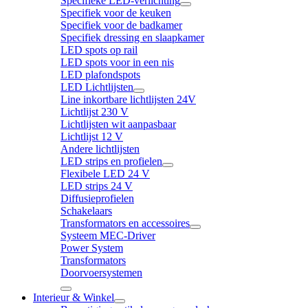
Specifieke LED-verlichting
Specifiek voor de keuken
Specifiek voor de badkamer
Specifiek dressing en slaapkamer
LED spots op rail
LED spots voor in een nis
LED plafondspots
LED Lichtlijsten
Line inkortbare lichtlijsten 24V
Lichtlijst 230 V
Lichtlijsten wit aanpasbaar
Lichtlijst 12 V
Andere lichtlijsten
LED strips en profielen
Flexibele LED 24 V
LED strips 24 V
Diffusieprofielen
Schakelaars
Transformators en accessoires
Systeem MEC-Driver
Power System
Transformators
Doorvoersystemen
Interieur & Winkel