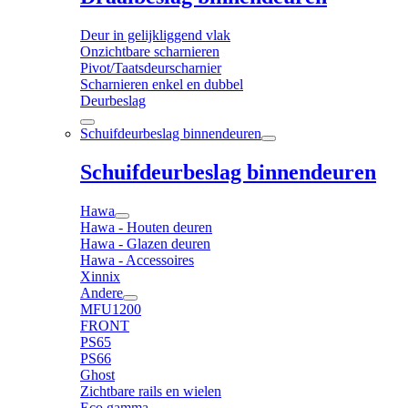
Deur in gelijkliggend vlak
Onzichtbare scharnieren
Pivot/Taatsdeurscharnier
Scharnieren enkel en dubbel
Deurbeslag
Schuifdeurbeslag binnendeuren
Schuifdeurbeslag binnendeuren
Hawa
Hawa - Houten deuren
Hawa - Glazen deuren
Hawa - Accessoires
Xinnix
Andere
MFU1200
FRONT
PS65
PS66
Ghost
Zichtbare rails en wielen
Eco gamma