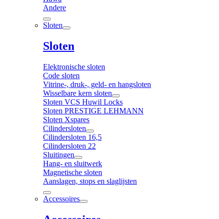
Andere
Sloten
Sloten
Elektronische sloten
Code sloten
Vitrine-, druk-, geld- en hangsloten
Wisselbare kern sloten
Sloten VCS Huwil Locks
Sloten PRESTIGE LEHMANN
Sloten Xspares
Cilindersloten
Cilindersloten 16,5
Cilindersloten 22
Sluitingen
Hang- en sluitwerk
Magnetische sloten
Aanslagen, stops en slaglijsten
Accessoires