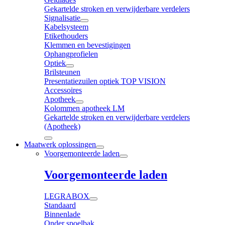
Gekartelde stroken en verwijderbare verdelers
Signalisatie
Kabelsysteem
Etikethouders
Klemmen en bevestigingen
Ophangprofielen
Optiek
Brilsteunen
Presentatiezuilen optiek TOP VISION
Accessoires
Apotheek
Kolommen apotheek LM
Gekartelde stroken en verwijderbare verdelers
(Apotheek)
Maatwerk oplossingen
Voorgemonteerde laden
Voorgemonteerde laden
LEGRABOX
Standaard
Binnenlade
Onder spoelbak