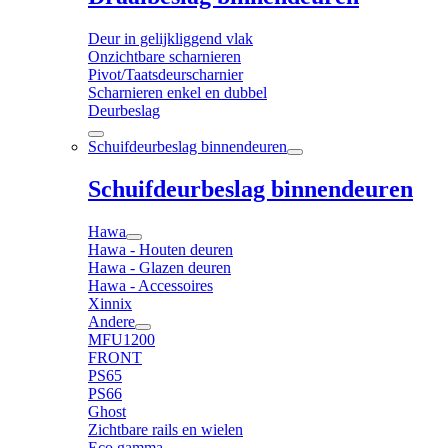
Deur in gelijkliggend vlak
Onzichtbare scharnieren
Pivot/Taatsdeurscharnier
Scharnieren enkel en dubbel
Deurbeslag
Schuifdeurbeslag binnendeuren
Schuifdeurbeslag binnendeuren
Hawa
Hawa - Houten deuren
Hawa - Glazen deuren
Hawa - Accessoires
Xinnix
Andere
MFU1200
FRONT
PS65
PS66
Ghost
Zichtbare rails en wielen
Eco gamma