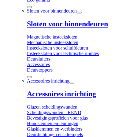
Sloten voor binnendeuren
Sloten voor binnendeuren
Magnetische insteeksloten
Mechanische insteeksloten
Insteeksloten voor schuifdeuren
Insteeksloten voor technische ruimtes
Deursluiters
Accessoires
Deurstoppers
Accessoires inrichting
Accessoires inrichting
Glazen scheidingswanden
Scheidingswanden TREND
Bevestigingsprofielen voor glas
Handsteunen en leuningen
Glasklemmen en -verbinders
Deurdichtingen en -drempels