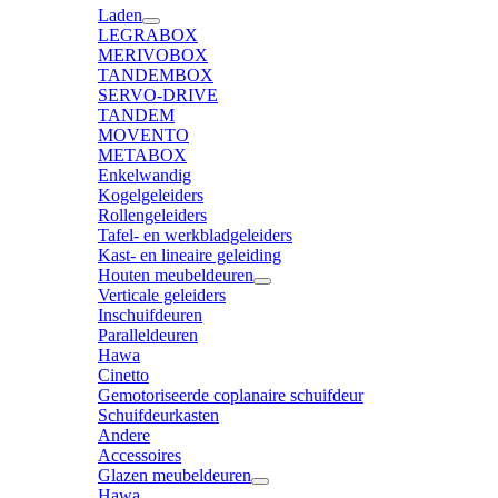
Laden
LEGRABOX
MERIVOBOX
TANDEMBOX
SERVO-DRIVE
TANDEM
MOVENTO
METABOX
Enkelwandig
Kogelgeleiders
Rollengeleiders
Tafel- en werkbladgeleiders
Kast- en lineaire geleiding
Houten meubeldeuren
Verticale geleiders
Inschuifdeuren
Paralleldeuren
Hawa
Cinetto
Gemotoriseerde coplanaire schuifdeur
Schuifdeurkasten
Andere
Accessoires
Glazen meubeldeuren
Hawa