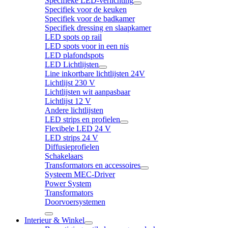
Specifieke LED-verlichting
Specifiek voor de keuken
Specifiek voor de badkamer
Specifiek dressing en slaapkamer
LED spots op rail
LED spots voor in een nis
LED plafondspots
LED Lichtlijsten
Line inkortbare lichtlijsten 24V
Lichtlijst 230 V
Lichtlijsten wit aanpasbaar
Lichtlijst 12 V
Andere lichtlijsten
LED strips en profielen
Flexibele LED 24 V
LED strips 24 V
Diffusieprofielen
Schakelaars
Transformators en accessoires
Systeem MEC-Driver
Power System
Transformators
Doorvoersystemen
Interieur & Winkel