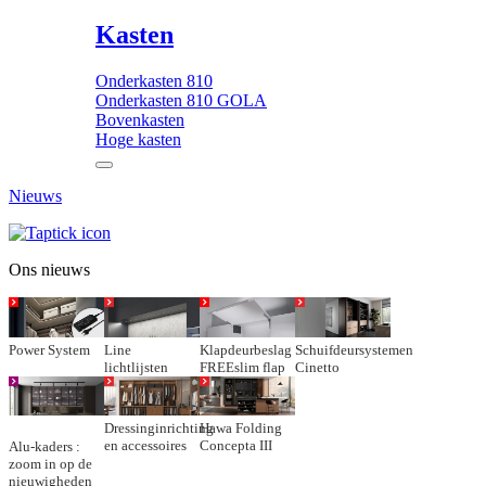
Kasten
Onderkasten 810
Onderkasten 810 GOLA
Bovenkasten
Hoge kasten
Nieuws
Ons nieuws
Power System
Line
Klapdeurbeslag
Schuifdeursystemen
lichtlijsten
FREEslim flap
Cinetto
Dressinginrichting
Hawa Folding
en accessoires
Concepta III
Alu-kaders :
zoom in op de
nieuwigheden