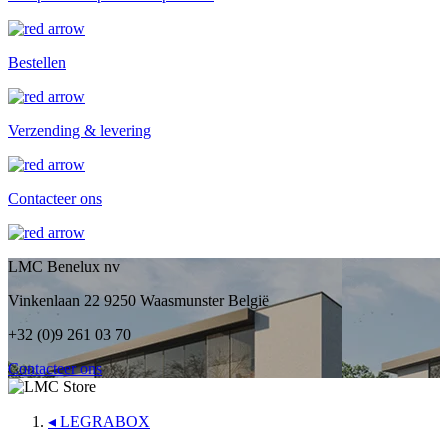
Bestellen
Verzending & levering
Contacteer ons
LMC Benelux nv
Vinkenlaan 22 9250 Waasmunster België
+32 (0)9 261 03 70
Contacteer ons
◂
LEGRABOX