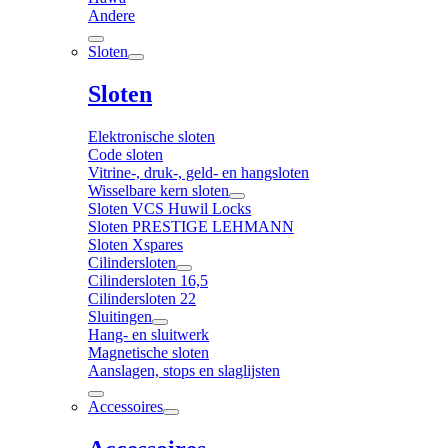
Andere
Sloten
Sloten
Elektronische sloten
Code sloten
Vitrine-, druk-, geld- en hangsloten
Wisselbare kern sloten
Sloten VCS Huwil Locks
Sloten PRESTIGE LEHMANN
Sloten Xspares
Cilindersloten
Cilindersloten 16,5
Cilindersloten 22
Sluitingen
Hang- en sluitwerk
Magnetische sloten
Aanslagen, stops en slaglijsten
Accessoires