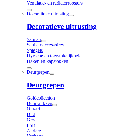
Ventilatie- en radiatorroosters
Decoratieve uitrusting
Decoratieve uitrusting
Sanitair
Sanitair accessoires
Spiegels
Hygiëne en toegankelijkheid
Haken en kapstokken
Deurgrepen
Deurgrepen
Goldcollection
Deurkrukken
Olivari
Dnd
Groël
FSB
Andere