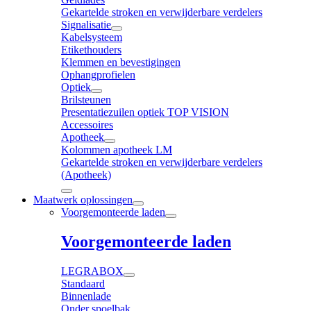
Gekartelde stroken en verwijderbare verdelers
Signalisatie
Kabelsysteem
Etikethouders
Klemmen en bevestigingen
Ophangprofielen
Optiek
Brilsteunen
Presentatiezuilen optiek TOP VISION
Accessoires
Apotheek
Kolommen apotheek LM
Gekartelde stroken en verwijderbare verdelers
(Apotheek)
Maatwerk oplossingen
Voorgemonteerde laden
Voorgemonteerde laden
LEGRABOX
Standaard
Binnenlade
Onder spoelbak