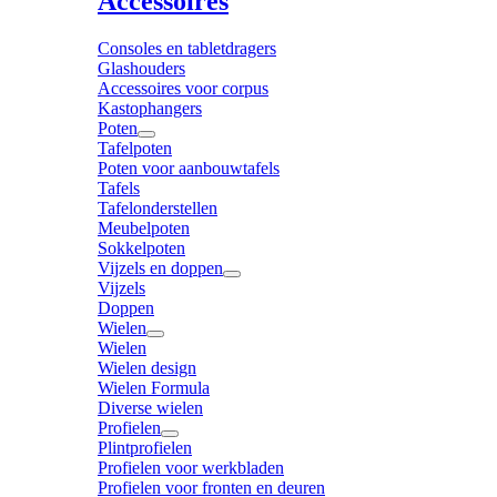
Accessoires
Consoles en tabletdragers
Glashouders
Accessoires voor corpus
Kastophangers
Poten
Tafelpoten
Poten voor aanbouwtafels
Tafels
Tafelonderstellen
Meubelpoten
Sokkelpoten
Vijzels en doppen
Vijzels
Doppen
Wielen
Wielen
Wielen design
Wielen Formula
Diverse wielen
Profielen
Plintprofielen
Profielen voor werkbladen
Profielen voor fronten en deuren