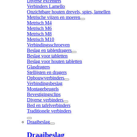
Diverse excenters
Verbinders Lamello
Onzichtbare houten drevels, spies, lamellen
Metrische vijzen en moeren
Metrisch M4
Metrisch M6
Metrisch M8
Metrisch M10
Verbindingsschroeven
Beslag en tabletdragers
Beslag voor tabletten
Beslag voor houten tabletten
Glasdragers
Stellijsten en dragers
Opbouwverbinders
Verbindingsbeslag
Montagebeugels
Bevestigingsclips
Diverse verbinders
Bed en tafelverbinders
Traditionele verbinders
Draaibeslag
Draaibeslag