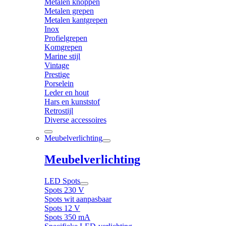
Metalen knoppen
Metalen grepen
Metalen kantgrepen
Inox
Profielgrepen
Komgrepen
Marine stijl
Vintage
Prestige
Porselein
Leder en hout
Hars en kunststof
Retrostijl
Diverse accessoires
Meubelverlichting
Meubelverlichting
LED Spots
Spots 230 V
Spots wit aanpasbaar
Spots 12 V
Spots 350 mA