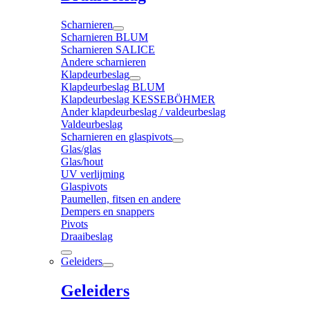
Scharnieren
Scharnieren BLUM
Scharnieren SALICE
Andere scharnieren
Klapdeurbeslag
Klapdeurbeslag BLUM
Klapdeurbeslag KESSEBÖHMER
Ander klapdeurbeslag / valdeurbeslag
Valdeurbeslag
Scharnieren en glaspivots
Glas/glas
Glas/hout
UV verlijming
Glaspivots
Paumellen, fitsen en andere
Dempers en snappers
Pivots
Draaibeslag
Geleiders
Geleiders