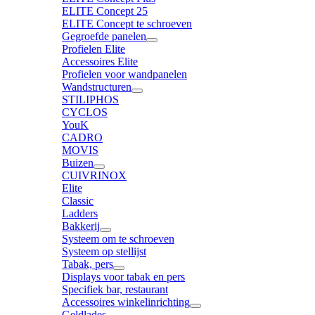
ELITE Concept 25
ELITE Concept te schroeven
Gegroefde panelen
Profielen Elite
Accessoires Elite
Profielen voor wandpanelen
Wandstructuren
STILIPHOS
CYCLOS
YouK
CADRO
MOVIS
Buizen
CUIVRINOX
Elite
Classic
Ladders
Bakkerij
Systeem om te schroeven
Systeem op stellijst
Tabak, pers
Displays voor tabak en pers
Specifiek bar, restaurant
Accessoires winkelinrichting
Geldlades