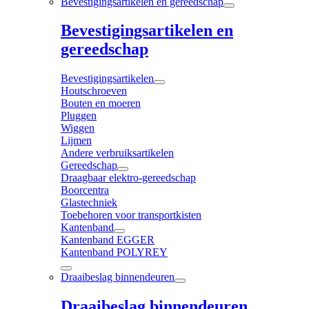
Bevestigingsartikelen en gereedschap
Bevestigingsartikelen en
gereedschap
Bevestigingsartikelen
Houtschroeven
Bouten en moeren
Pluggen
Wiggen
Lijmen
Andere verbruiksartikelen
Gereedschap
Draagbaar elektro-gereedschap
Boorcentra
Glastechniek
Toebehoren voor transportkisten
Kantenband
Kantenband EGGER
Kantenband POLYREY
Draaibeslag binnendeuren
Draaibeslag binnendeuren