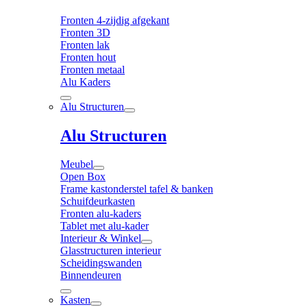
Fronten 4-zijdig afgekant
Fronten 3D
Fronten lak
Fronten hout
Fronten metaal
Alu Kaders
Alu Structuren
Alu Structuren
Meubel
Open Box
Frame kastonderstel tafel & banken
Schuifdeurkasten
Fronten alu-kaders
Tablet met alu-kader
Interieur & Winkel
Glasstructuren interieur
Scheidingswanden
Binnendeuren
Kasten