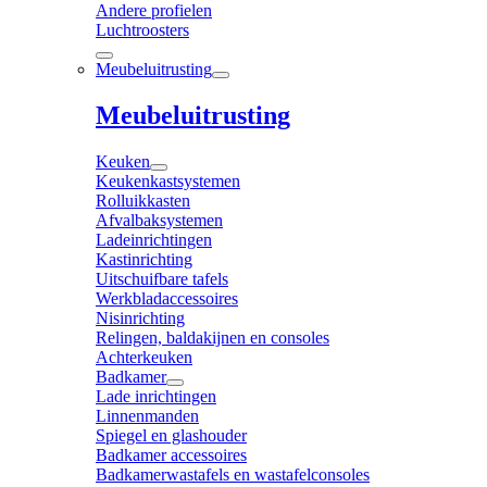
Andere profielen
Luchtroosters
Meubeluitrusting
Meubeluitrusting
Keuken
Keukenkastsystemen
Rolluikkasten
Afvalbaksystemen
Ladeinrichtingen
Kastinrichting
Uitschuifbare tafels
Werkbladaccessoires
Nisinrichting
Relingen, baldakijnen en consoles
Achterkeuken
Badkamer
Lade inrichtingen
Linnenmanden
Spiegel en glashouder
Badkamer accessoires
Badkamerwastafels en wastafelconsoles