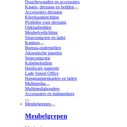
Douchewanden en accessoires
Kasten, dressing en bedden
Accessoires dressing
Kleerkastinrichting
Profielen voor dressing
Opklapbedden
Meubelverlichting
Stopcontacten en lader
Kantoor
Bureau-onderstellen
Akoestische panelen
Stopcontacten
Kabelgeleiding
Hardware supports
Lade Speed Office
Hangmappenkaders en laden
Multimedia
Multimediahouders
Accessoires en luidsprekers
Meubelgrepen
Meubelgrepen