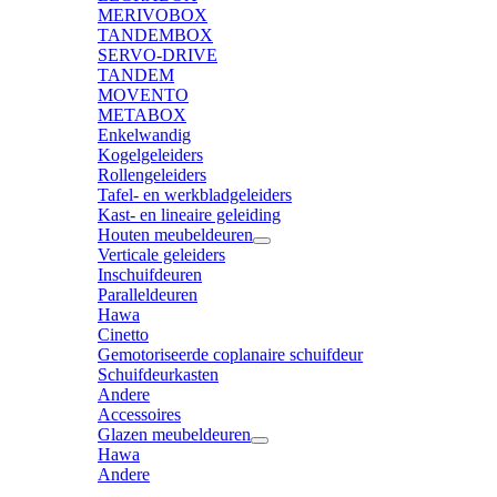
MERIVOBOX
TANDEMBOX
SERVO-DRIVE
TANDEM
MOVENTO
METABOX
Enkelwandig
Kogelgeleiders
Rollengeleiders
Tafel- en werkbladgeleiders
Kast- en lineaire geleiding
Houten meubeldeuren
Verticale geleiders
Inschuifdeuren
Paralleldeuren
Hawa
Cinetto
Gemotoriseerde coplanaire schuifdeur
Schuifdeurkasten
Andere
Accessoires
Glazen meubeldeuren
Hawa
Andere