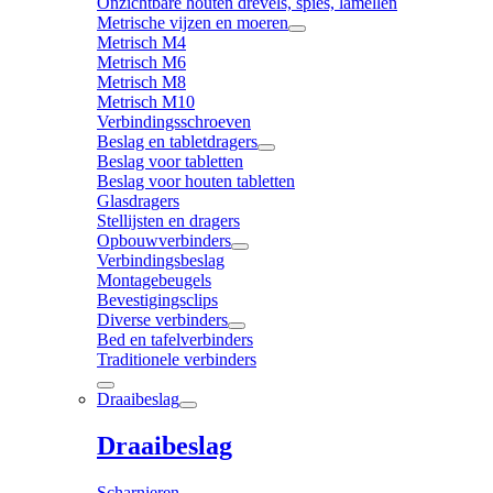
Onzichtbare houten drevels, spies, lamellen
Metrische vijzen en moeren
Metrisch M4
Metrisch M6
Metrisch M8
Metrisch M10
Verbindingsschroeven
Beslag en tabletdragers
Beslag voor tabletten
Beslag voor houten tabletten
Glasdragers
Stellijsten en dragers
Opbouwverbinders
Verbindingsbeslag
Montagebeugels
Bevestigingsclips
Diverse verbinders
Bed en tafelverbinders
Traditionele verbinders
Draaibeslag
Draaibeslag
Scharnieren