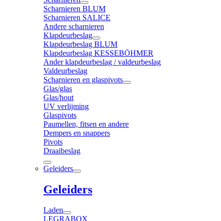
Scharnieren BLUM
Scharnieren SALICE
Andere scharnieren
Klapdeurbeslag
Klapdeurbeslag BLUM
Klapdeurbeslag KESSEBÖHMER
Ander klapdeurbeslag / valdeurbeslag
Valdeurbeslag
Scharnieren en glaspivots
Glas/glas
Glas/hout
UV verlijming
Glaspivots
Paumellen, fitsen en andere
Dempers en snappers
Pivots
Draaibeslag
Geleiders
Geleiders
Laden
LEGRABOX