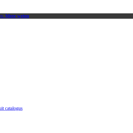
en.
Meer weten
uit catalogus