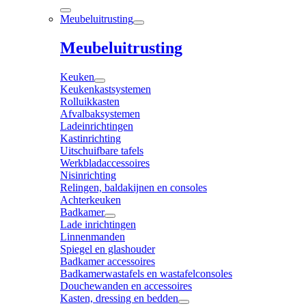
Meubeluitrusting
Meubeluitrusting
Keuken
Keukenkastsystemen
Rolluikkasten
Afvalbaksystemen
Ladeinrichtingen
Kastinrichting
Uitschuifbare tafels
Werkbladaccessoires
Nisinrichting
Relingen, baldakijnen en consoles
Achterkeuken
Badkamer
Lade inrichtingen
Linnenmanden
Spiegel en glashouder
Badkamer accessoires
Badkamerwastafels en wastafelconsoles
Douchewanden en accessoires
Kasten, dressing en bedden