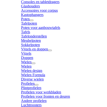
Consoles en tabletdragers
Glashouders
Accessoires voor corpus
Kastophangers
Poten
Tafelpoten
Poten voor aanbouwtafels
Tafels
Tafelonderstellen
Meubelpoten
Sokkelpoten
Vijzels en doppen
Vijzels
Doppen
Wielen
Wielen
Wielen design
Wielen Formula
Diverse wielen
Profielen
Plintprofielen
Profielen voor werkbladen
Profielen voor fronten en deuren
Andere profielen
Luchtroosters