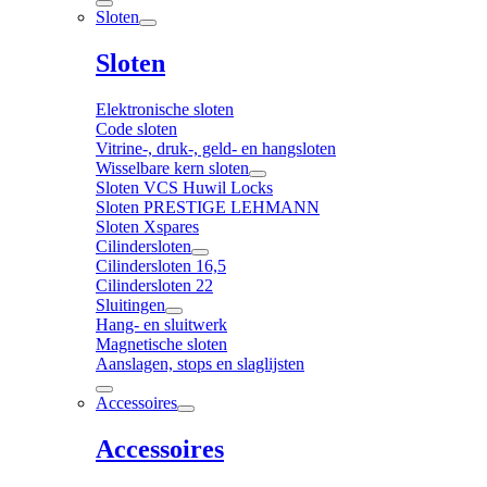
Sloten
Sloten
Elektronische sloten
Code sloten
Vitrine-, druk-, geld- en hangsloten
Wisselbare kern sloten
Sloten VCS Huwil Locks
Sloten PRESTIGE LEHMANN
Sloten Xspares
Cilindersloten
Cilindersloten 16,5
Cilindersloten 22
Sluitingen
Hang- en sluitwerk
Magnetische sloten
Aanslagen, stops en slaglijsten
Accessoires
Accessoires