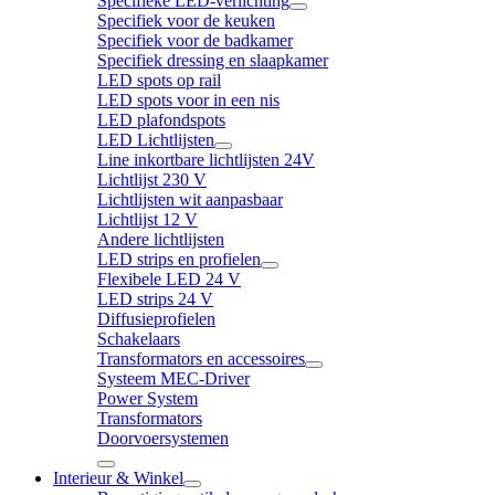
Specifieke LED-verlichting
Specifiek voor de keuken
Specifiek voor de badkamer
Specifiek dressing en slaapkamer
LED spots op rail
LED spots voor in een nis
LED plafondspots
LED Lichtlijsten
Line inkortbare lichtlijsten 24V
Lichtlijst 230 V
Lichtlijsten wit aanpasbaar
Lichtlijst 12 V
Andere lichtlijsten
LED strips en profielen
Flexibele LED 24 V
LED strips 24 V
Diffusieprofielen
Schakelaars
Transformators en accessoires
Systeem MEC-Driver
Power System
Transformators
Doorvoersystemen
Interieur & Winkel