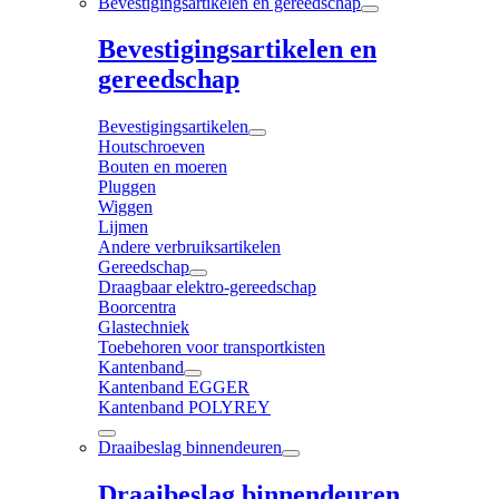
Bevestigingsartikelen en gereedschap
Bevestigingsartikelen en
gereedschap
Bevestigingsartikelen
Houtschroeven
Bouten en moeren
Pluggen
Wiggen
Lijmen
Andere verbruiksartikelen
Gereedschap
Draagbaar elektro-gereedschap
Boorcentra
Glastechniek
Toebehoren voor transportkisten
Kantenband
Kantenband EGGER
Kantenband POLYREY
Draaibeslag binnendeuren
Draaibeslag binnendeuren