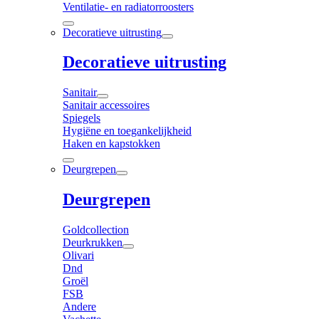
Ventilatie- en radiatorroosters
Decoratieve uitrusting
Decoratieve uitrusting
Sanitair
Sanitair accessoires
Spiegels
Hygiëne en toegankelijkheid
Haken en kapstokken
Deurgrepen
Deurgrepen
Goldcollection
Deurkrukken
Olivari
Dnd
Groël
FSB
Andere