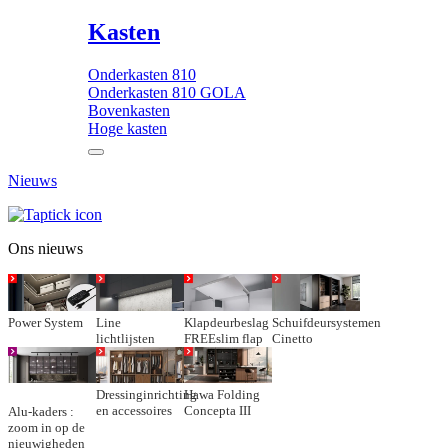
Kasten
Onderkasten 810
Onderkasten 810 GOLA
Bovenkasten
Hoge kasten
Nieuws
Ons nieuws
Power System
Line
Klapdeurbeslag
Schuifdeursystemen
lichtlijsten
FREEslim flap
Cinetto
Dressinginrichting
Hawa Folding
en accessoires
Concepta III
Alu-kaders :
zoom in op de
nieuwigheden