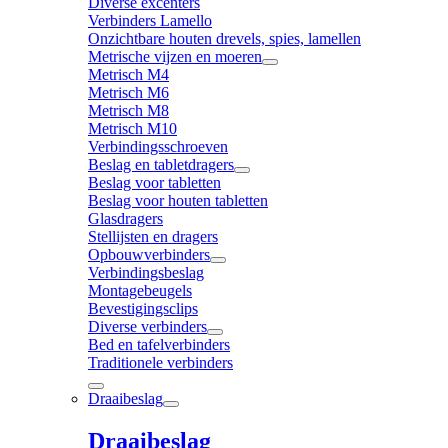
Diverse excenters
Verbinders Lamello
Onzichtbare houten drevels, spies, lamellen
Metrische vijzen en moeren
Metrisch M4
Metrisch M6
Metrisch M8
Metrisch M10
Verbindingsschroeven
Beslag en tabletdragers
Beslag voor tabletten
Beslag voor houten tabletten
Glasdragers
Stellijsten en dragers
Opbouwverbinders
Verbindingsbeslag
Montagebeugels
Bevestigingsclips
Diverse verbinders
Bed en tafelverbinders
Traditionele verbinders
Draaibeslag
Draaibeslag