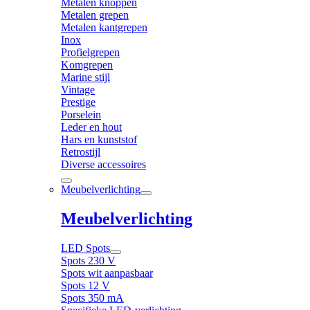
Metalen knoppen
Metalen grepen
Metalen kantgrepen
Inox
Profielgrepen
Komgrepen
Marine stijl
Vintage
Prestige
Porselein
Leder en hout
Hars en kunststof
Retrostijl
Diverse accessoires
Meubelverlichting
Meubelverlichting
LED Spots
Spots 230 V
Spots wit aanpasbaar
Spots 12 V
Spots 350 mA