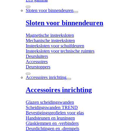
Sloten voor binnendeuren
Sloten voor binnendeuren
Magnetische insteeksloten
Mechanische insteeksloten
Insteeksloten voor schuifdeuren
Insteeksloten voor technische ruimtes
Deursluiters
Accessoires
Deurstoppers
Accessoires inrichting
Accessoires inrichting
Glazen scheidingswanden
Scheidingswanden TREND
Bevestigingsprofielen voor glas
Handsteunen en leuningen
Glasklemmen en -verbinders
Deurdichtingen en -drempels