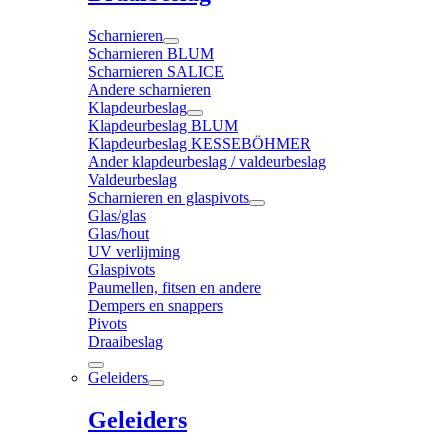
Scharnieren
Scharnieren BLUM
Scharnieren SALICE
Andere scharnieren
Klapdeurbeslag
Klapdeurbeslag BLUM
Klapdeurbeslag KESSEBÖHMER
Ander klapdeurbeslag / valdeurbeslag
Valdeurbeslag
Scharnieren en glaspivots
Glas/glas
Glas/hout
UV verlijming
Glaspivots
Paumellen, fitsen en andere
Dempers en snappers
Pivots
Draaibeslag
Geleiders
Geleiders