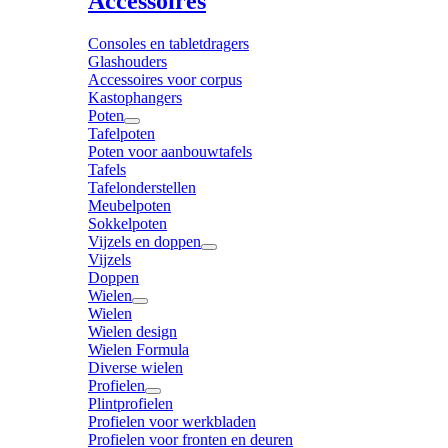
Accessoires
Consoles en tabletdragers
Glashouders
Accessoires voor corpus
Kastophangers
Poten
Tafelpoten
Poten voor aanbouwtafels
Tafels
Tafelonderstellen
Meubelpoten
Sokkelpoten
Vijzels en doppen
Vijzels
Doppen
Wielen
Wielen
Wielen design
Wielen Formula
Diverse wielen
Profielen
Plintprofielen
Profielen voor werkbladen
Profielen voor fronten en deuren