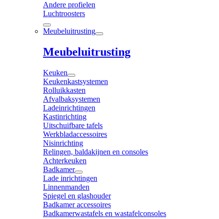
Andere profielen
Luchtroosters
Meubeluitrusting
Meubeluitrusting
Keuken
Keukenkastsystemen
Rolluikkasten
Afvalbaksystemen
Ladeinrichtingen
Kastinrichting
Uitschuifbare tafels
Werkbladaccessoires
Nisinrichting
Relingen, baldakijnen en consoles
Achterkeuken
Badkamer
Lade inrichtingen
Linnenmanden
Spiegel en glashouder
Badkamer accessoires
Badkamerwastafels en wastafelconsoles