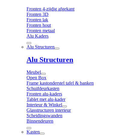
Fronten 4-zijdig afgekant
Fronten 3D
Fronten lak
Fronten hout
Fronten metaal
Alu Kaders
Alu Structuren
Alu Structuren
Meubel
Open Box
Frame kastonderstel tafel & banken
Schuifdeurkasten
Fronten alu-kaders
Tablet met alu-kader
Interieur & Winkel
Glasstructuren interieur
Scheidingswanden
Binnendeuren
Kasten