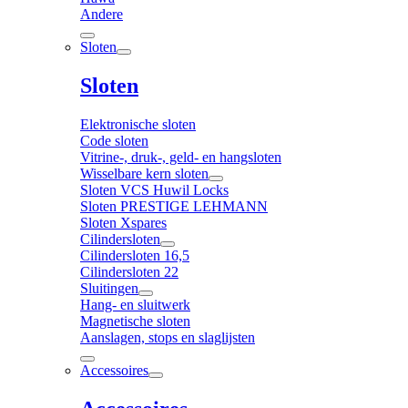
Andere
Sloten
Sloten
Elektronische sloten
Code sloten
Vitrine-, druk-, geld- en hangsloten
Wisselbare kern sloten
Sloten VCS Huwil Locks
Sloten PRESTIGE LEHMANN
Sloten Xspares
Cilindersloten
Cilindersloten 16,5
Cilindersloten 22
Sluitingen
Hang- en sluitwerk
Magnetische sloten
Aanslagen, stops en slaglijsten
Accessoires