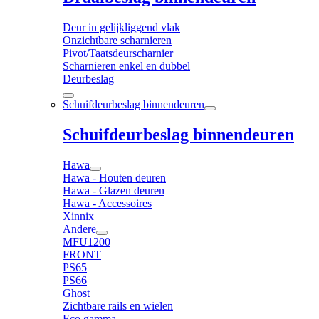
Deur in gelijkliggend vlak
Onzichtbare scharnieren
Pivot/Taatsdeurscharnier
Scharnieren enkel en dubbel
Deurbeslag
Schuifdeurbeslag binnendeuren
Schuifdeurbeslag binnendeuren
Hawa
Hawa - Houten deuren
Hawa - Glazen deuren
Hawa - Accessoires
Xinnix
Andere
MFU1200
FRONT
PS65
PS66
Ghost
Zichtbare rails en wielen
Eco gamma