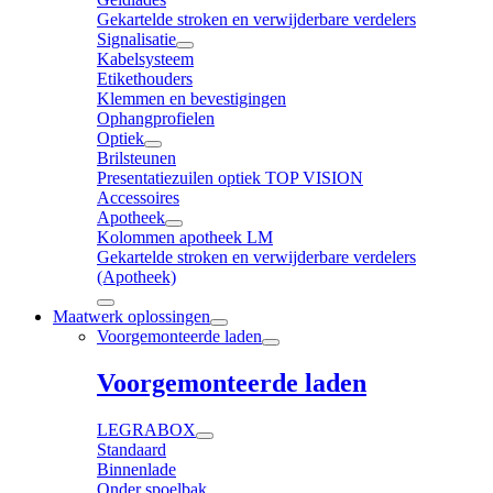
Gekartelde stroken en verwijderbare verdelers
Signalisatie
Kabelsysteem
Etikethouders
Klemmen en bevestigingen
Ophangprofielen
Optiek
Brilsteunen
Presentatiezuilen optiek TOP VISION
Accessoires
Apotheek
Kolommen apotheek LM
Gekartelde stroken en verwijderbare verdelers
(Apotheek)
Maatwerk oplossingen
Voorgemonteerde laden
Voorgemonteerde laden
LEGRABOX
Standaard
Binnenlade
Onder spoelbak