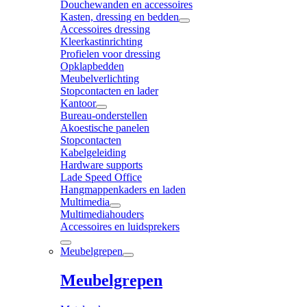
Douchewanden en accessoires
Kasten, dressing en bedden
Accessoires dressing
Kleerkastinrichting
Profielen voor dressing
Opklapbedden
Meubelverlichting
Stopcontacten en lader
Kantoor
Bureau-onderstellen
Akoestische panelen
Stopcontacten
Kabelgeleiding
Hardware supports
Lade Speed Office
Hangmappenkaders en laden
Multimedia
Multimediahouders
Accessoires en luidsprekers
Meubelgrepen
Meubelgrepen