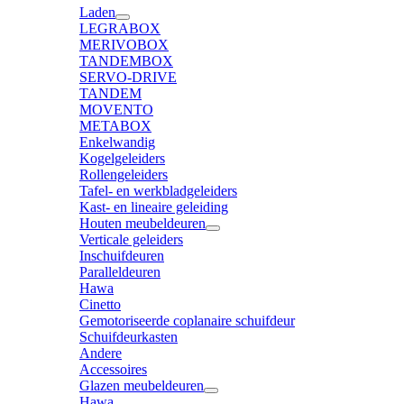
Laden
LEGRABOX
MERIVOBOX
TANDEMBOX
SERVO-DRIVE
TANDEM
MOVENTO
METABOX
Enkelwandig
Kogelgeleiders
Rollengeleiders
Tafel- en werkbladgeleiders
Kast- en lineaire geleiding
Houten meubeldeuren
Verticale geleiders
Inschuifdeuren
Paralleldeuren
Hawa
Cinetto
Gemotoriseerde coplanaire schuifdeur
Schuifdeurkasten
Andere
Accessoires
Glazen meubeldeuren
Hawa