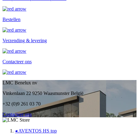
Bestellen
Verzending & levering
Contacteer ons
LMC Benelux nv
Vinkenlaan 22 9250 Waasmunster België
+32 (0)9 261 03 70
Contacteer ons
◂
AVENTOS HS top