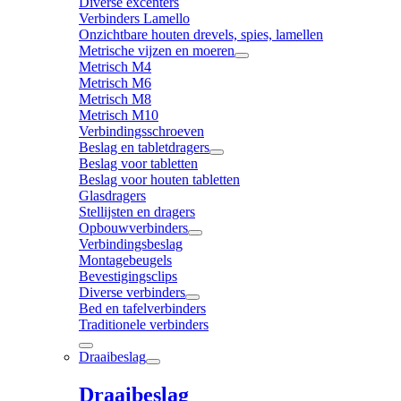
Diverse excenters
Verbinders Lamello
Onzichtbare houten drevels, spies, lamellen
Metrische vijzen en moeren
Metrisch M4
Metrisch M6
Metrisch M8
Metrisch M10
Verbindingsschroeven
Beslag en tabletdragers
Beslag voor tabletten
Beslag voor houten tabletten
Glasdragers
Stellijsten en dragers
Opbouwverbinders
Verbindingsbeslag
Montagebeugels
Bevestigingsclips
Diverse verbinders
Bed en tafelverbinders
Traditionele verbinders
Draaibeslag
Draaibeslag