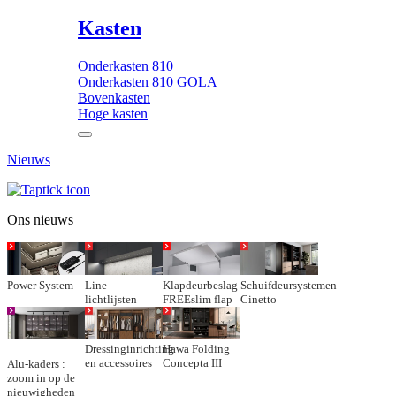
Kasten
Onderkasten 810
Onderkasten 810 GOLA
Bovenkasten
Hoge kasten
Nieuws
Ons nieuws
Power System
Line
Klapdeurbeslag
Schuifdeursystemen
lichtlijsten
FREEslim flap
Cinetto
Dressinginrichting
Hawa Folding
en accessoires
Concepta III
Alu-kaders :
zoom in op de
nieuwigheden