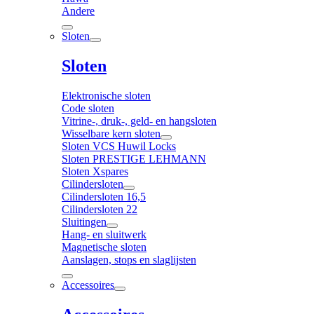
Andere
Sloten
Sloten
Elektronische sloten
Code sloten
Vitrine-, druk-, geld- en hangsloten
Wisselbare kern sloten
Sloten VCS Huwil Locks
Sloten PRESTIGE LEHMANN
Sloten Xspares
Cilindersloten
Cilindersloten 16,5
Cilindersloten 22
Sluitingen
Hang- en sluitwerk
Magnetische sloten
Aanslagen, stops en slaglijsten
Accessoires