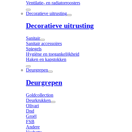
Ventilatie- en radiatorroosters
Decoratieve uitrusting
Decoratieve uitrusting
Sanitair
Sanitair accessoires
Spiegels
Hygiëne en toegankelijkheid
Haken en kapstokken
Deurgrepen
Deurgrepen
Goldcollection
Deurkrukken
Olivari
Dnd
Groël
FSB
Andere