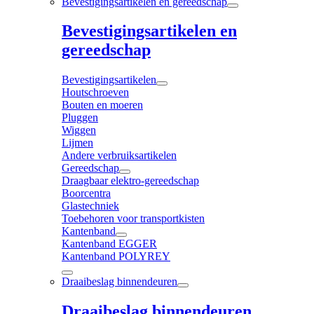
Bevestigingsartikelen en gereedschap
Bevestigingsartikelen en
gereedschap
Bevestigingsartikelen
Houtschroeven
Bouten en moeren
Pluggen
Wiggen
Lijmen
Andere verbruiksartikelen
Gereedschap
Draagbaar elektro-gereedschap
Boorcentra
Glastechniek
Toebehoren voor transportkisten
Kantenband
Kantenband EGGER
Kantenband POLYREY
Draaibeslag binnendeuren
Draaibeslag binnendeuren