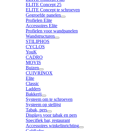
ELITE Concept 25
ELITE Concept te schroeven
Gegroefde panelen
Profielen Elite
Accessoires Elite
Profielen voor wandpanelen
Wandstructuren
STILIPHOS
CYCLOS
YouK
CADRO
MOVIS
Buizen
CUIVRINOX
Elite
Classic
Ladders
Bakkerij
Systeem om te schroeven
Systeem op stellijst
Tabak, pers
Displays voor tabak en pers
Specifiek bar, restaurant
Accessoires winkelinrichting
Geldlades