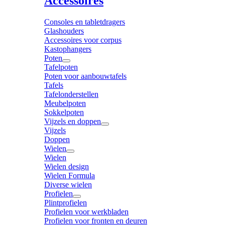
Accessoires
Consoles en tabletdragers
Glashouders
Accessoires voor corpus
Kastophangers
Poten
Tafelpoten
Poten voor aanbouwtafels
Tafels
Tafelonderstellen
Meubelpoten
Sokkelpoten
Vijzels en doppen
Vijzels
Doppen
Wielen
Wielen
Wielen design
Wielen Formula
Diverse wielen
Profielen
Plintprofielen
Profielen voor werkbladen
Profielen voor fronten en deuren