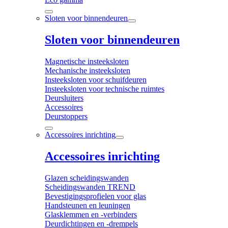
Sloten voor binnendeuren
Sloten voor binnendeuren
Magnetische insteeksloten
Mechanische insteeksloten
Insteeksloten voor schuifdeuren
Insteeksloten voor technische ruimtes
Deursluiters
Accessoires
Deurstoppers
Accessoires inrichting
Accessoires inrichting
Glazen scheidingswanden
Scheidingswanden TREND
Bevestigingsprofielen voor glas
Handsteunen en leuningen
Glasklemmen en -verbinders
Deurdichtingen en -drempels