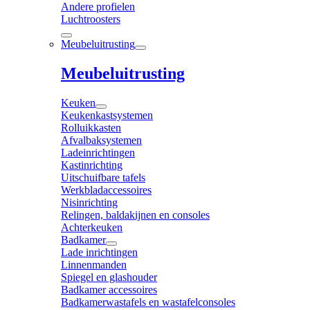
Andere profielen
Luchtroosters
Meubeluitrusting
Meubeluitrusting
Keuken
Keukenkastsystemen
Rolluikkasten
Afvalbaksystemen
Ladeinrichtingen
Kastinrichting
Uitschuifbare tafels
Werkbladaccessoires
Nisinrichting
Relingen, baldakijnen en consoles
Achterkeuken
Badkamer
Lade inrichtingen
Linnenmanden
Spiegel en glashouder
Badkamer accessoires
Badkamerwastafels en wastafelconsoles