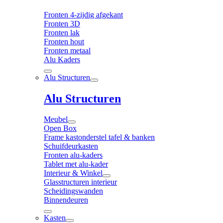
Fronten 4-zijdig afgekant
Fronten 3D
Fronten lak
Fronten hout
Fronten metaal
Alu Kaders
Alu Structuren
Alu Structuren
Meubel
Open Box
Frame kastonderstel tafel & banken
Schuifdeurkasten
Fronten alu-kaders
Tablet met alu-kader
Interieur & Winkel
Glasstructuren interieur
Scheidingswanden
Binnendeuren
Kasten