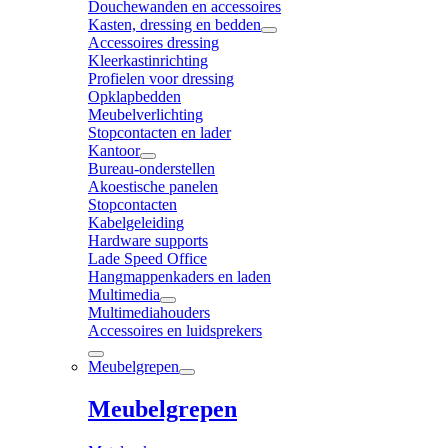
Douchewanden en accessoires
Kasten, dressing en bedden
Accessoires dressing
Kleerkastinrichting
Profielen voor dressing
Opklapbedden
Meubelverlichting
Stopcontacten en lader
Kantoor
Bureau-onderstellen
Akoestische panelen
Stopcontacten
Kabelgeleiding
Hardware supports
Lade Speed Office
Hangmappenkaders en laden
Multimedia
Multimediahouders
Accessoires en luidsprekers
Meubelgrepen
Meubelgrepen