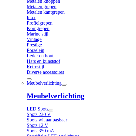
Metalen knoppen
Metalen grepen
Metalen kantgrepen
Inox
Profielgrepen
Komgrepen
Marine stijl
Vintage
Prestige
Porselein
Leder en hout
Hars en kunststof
Retrostijl
Diverse accessoires
Meubelverlichting
Meubelverlichting
LED Spots
Spots 230 V
Spots wit aanpasbaar
Spots 12 V
Spots 350 mA