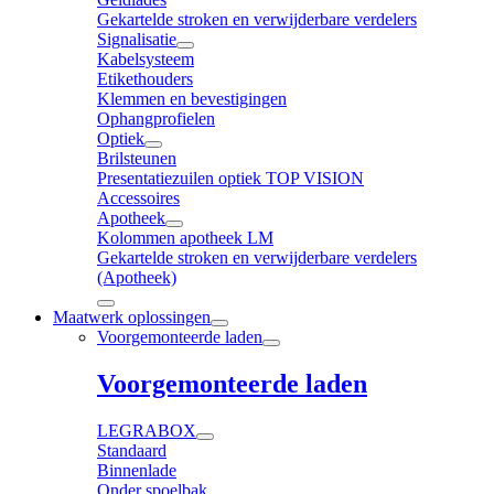
Gekartelde stroken en verwijderbare verdelers
Signalisatie
Kabelsysteem
Etikethouders
Klemmen en bevestigingen
Ophangprofielen
Optiek
Brilsteunen
Presentatiezuilen optiek TOP VISION
Accessoires
Apotheek
Kolommen apotheek LM
Gekartelde stroken en verwijderbare verdelers
(Apotheek)
Maatwerk oplossingen
Voorgemonteerde laden
Voorgemonteerde laden
LEGRABOX
Standaard
Binnenlade
Onder spoelbak