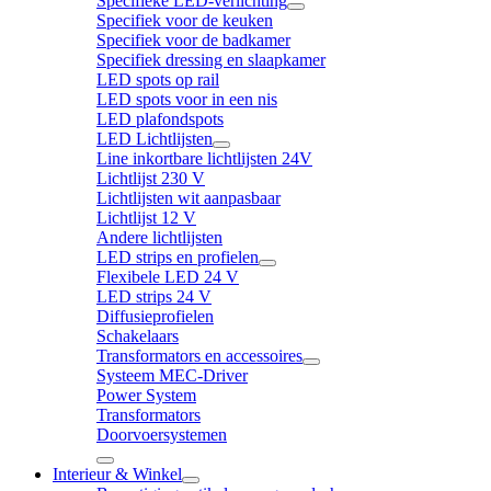
Specifieke LED-verlichting
Specifiek voor de keuken
Specifiek voor de badkamer
Specifiek dressing en slaapkamer
LED spots op rail
LED spots voor in een nis
LED plafondspots
LED Lichtlijsten
Line inkortbare lichtlijsten 24V
Lichtlijst 230 V
Lichtlijsten wit aanpasbaar
Lichtlijst 12 V
Andere lichtlijsten
LED strips en profielen
Flexibele LED 24 V
LED strips 24 V
Diffusieprofielen
Schakelaars
Transformators en accessoires
Systeem MEC-Driver
Power System
Transformators
Doorvoersystemen
Interieur & Winkel