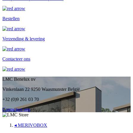
Bestellen
Verzending & levering
Contacteer ons
LMC Benelux nv
Vinkenlaan 22 9250 Waasmunster België
+32 (0)9 261 03 70
Contacteer ons
◂
MERIVOBOX