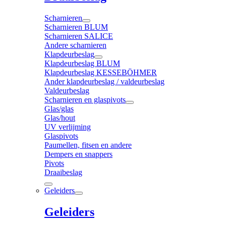
Scharnieren
Scharnieren BLUM
Scharnieren SALICE
Andere scharnieren
Klapdeurbeslag
Klapdeurbeslag BLUM
Klapdeurbeslag KESSEBÖHMER
Ander klapdeurbeslag / valdeurbeslag
Valdeurbeslag
Scharnieren en glaspivots
Glas/glas
Glas/hout
UV verlijming
Glaspivots
Paumellen, fitsen en andere
Dempers en snappers
Pivots
Draaibeslag
Geleiders
Geleiders