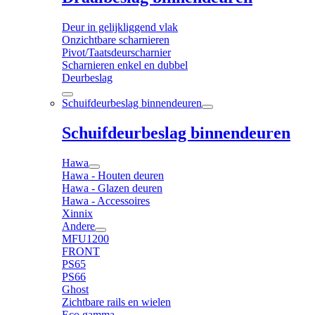
Deur in gelijkliggend vlak
Onzichtbare scharnieren
Pivot/Taatsdeurscharnier
Scharnieren enkel en dubbel
Deurbeslag
Schuifdeurbeslag binnendeuren
Schuifdeurbeslag binnendeuren
Hawa
Hawa - Houten deuren
Hawa - Glazen deuren
Hawa - Accessoires
Xinnix
Andere
MFU1200
FRONT
PS65
PS66
Ghost
Zichtbare rails en wielen
Eco gamma