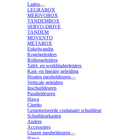
Laden
LEGRABOX
MERIVOBOX
TANDEMBOX
SERVO-DRIVE
TANDEM
MOVENTO
METABOX
Enkelwandig
Kogelgeleiders
Rollengeleiders
Tafel- en werkbladgeleiders
Kast- en lineaire geleiding
Houten meubeldeuren
Verticale geleiders
Inschuifdeuren
Paralleldeuren
Hawa
Cinetto
Gemotoriseerde coplanaire schuifdeur
Schuifdeurkasten
Andere
Accessoires
Glazen meubeldeuren
Hawa