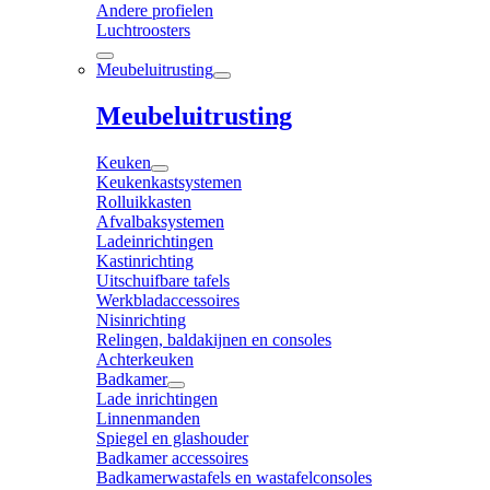
Andere profielen
Luchtroosters
Meubeluitrusting
Meubeluitrusting
Keuken
Keukenkastsystemen
Rolluikkasten
Afvalbaksystemen
Ladeinrichtingen
Kastinrichting
Uitschuifbare tafels
Werkbladaccessoires
Nisinrichting
Relingen, baldakijnen en consoles
Achterkeuken
Badkamer
Lade inrichtingen
Linnenmanden
Spiegel en glashouder
Badkamer accessoires
Badkamerwastafels en wastafelconsoles