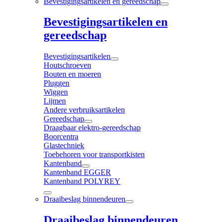
Bevestigingsartikelen en gereedschap
Bevestigingsartikelen en
gereedschap
Bevestigingsartikelen
Houtschroeven
Bouten en moeren
Pluggen
Wiggen
Lijmen
Andere verbruiksartikelen
Gereedschap
Draagbaar elektro-gereedschap
Boorcentra
Glastechniek
Toebehoren voor transportkisten
Kantenband
Kantenband EGGER
Kantenband POLYREY
Draaibeslag binnendeuren
Draaibeslag binnendeuren