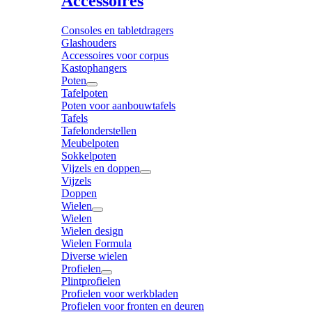
Accessoires
Consoles en tabletdragers
Glashouders
Accessoires voor corpus
Kastophangers
Poten
Tafelpoten
Poten voor aanbouwtafels
Tafels
Tafelonderstellen
Meubelpoten
Sokkelpoten
Vijzels en doppen
Vijzels
Doppen
Wielen
Wielen
Wielen design
Wielen Formula
Diverse wielen
Profielen
Plintprofielen
Profielen voor werkbladen
Profielen voor fronten en deuren