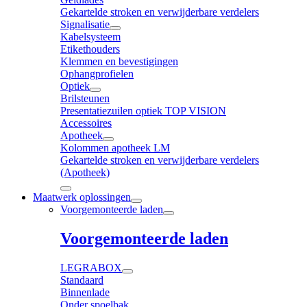
Gekartelde stroken en verwijderbare verdelers
Signalisatie
Kabelsysteem
Etikethouders
Klemmen en bevestigingen
Ophangprofielen
Optiek
Brilsteunen
Presentatiezuilen optiek TOP VISION
Accessoires
Apotheek
Kolommen apotheek LM
Gekartelde stroken en verwijderbare verdelers
(Apotheek)
Maatwerk oplossingen
Voorgemonteerde laden
Voorgemonteerde laden
LEGRABOX
Standaard
Binnenlade
Onder spoelbak