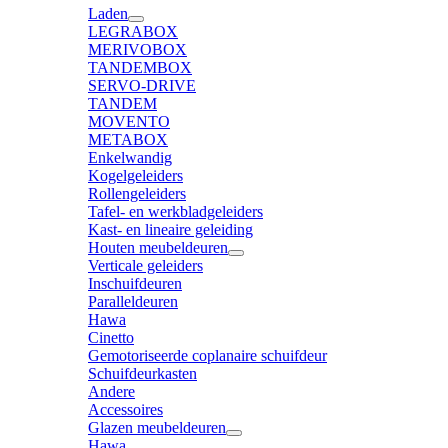
Laden
LEGRABOX
MERIVOBOX
TANDEMBOX
SERVO-DRIVE
TANDEM
MOVENTO
METABOX
Enkelwandig
Kogelgeleiders
Rollengeleiders
Tafel- en werkbladgeleiders
Kast- en lineaire geleiding
Houten meubeldeuren
Verticale geleiders
Inschuifdeuren
Paralleldeuren
Hawa
Cinetto
Gemotoriseerde coplanaire schuifdeur
Schuifdeurkasten
Andere
Accessoires
Glazen meubeldeuren
Hawa