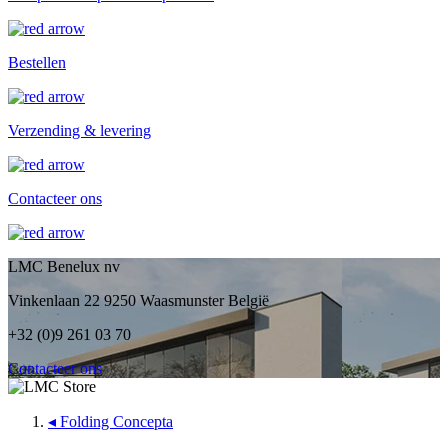
Bestellen
Verzending & levering
Contacteer ons
LMC Benelux nv
Vinkenlaan 22 9250 Waasmunster België
+32 (0)9 261 03 70
Contacteer ons
◂
Folding Concepta