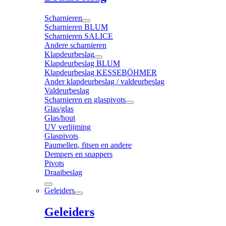
Scharnieren
Scharnieren BLUM
Scharnieren SALICE
Andere scharnieren
Klapdeurbeslag
Klapdeurbeslag BLUM
Klapdeurbeslag KESSEBÖHMER
Ander klapdeurbeslag / valdeurbeslag
Valdeurbeslag
Scharnieren en glaspivots
Glas/glas
Glas/hout
UV verlijming
Glaspivots
Paumellen, fitsen en andere
Dempers en snappers
Pivots
Draaibeslag
Geleiders
Geleiders