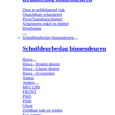
Deur in gelijkliggend vlak
Onzichtbare scharnieren
Pivot/Taatsdeurscharnier
Scharnieren enkel en dubbel
Deurbeslag
Schuifdeurbeslag binnendeuren
Schuifdeurbeslag binnendeuren
Hawa
Hawa - Houten deuren
Hawa - Glazen deuren
Hawa - Accessoires
Xinnix
Andere
MFU1200
FRONT
PS65
PS66
Ghost
Zichtbare rails en wielen
Eco gamma