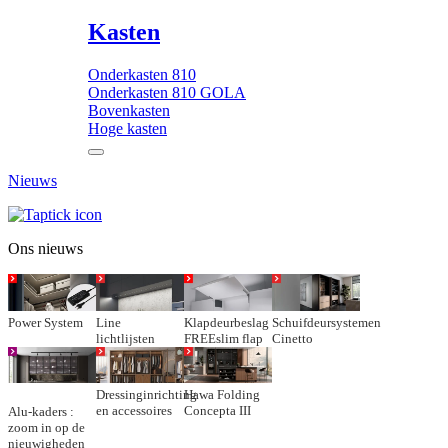
Kasten
Onderkasten 810
Onderkasten 810 GOLA
Bovenkasten
Hoge kasten
Nieuws
Ons nieuws
Power System
Line
Klapdeurbeslag
Schuifdeursystemen
lichtlijsten
FREEslim flap
Cinetto
Dressinginrichting
Hawa Folding
en accessoires
Concepta III
Alu-kaders :
zoom in op de
nieuwigheden