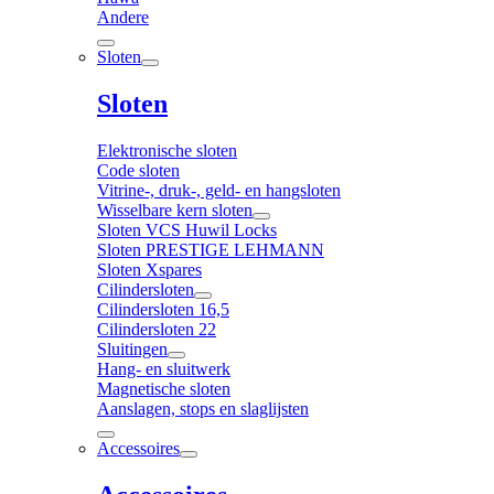
Andere
Sloten
Sloten
Elektronische sloten
Code sloten
Vitrine-, druk-, geld- en hangsloten
Wisselbare kern sloten
Sloten VCS Huwil Locks
Sloten PRESTIGE LEHMANN
Sloten Xspares
Cilindersloten
Cilindersloten 16,5
Cilindersloten 22
Sluitingen
Hang- en sluitwerk
Magnetische sloten
Aanslagen, stops en slaglijsten
Accessoires