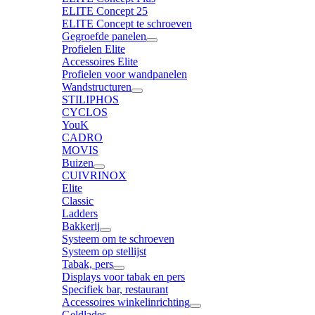
ELITE Concept 25
ELITE Concept te schroeven
Gegroefde panelen
Profielen Elite
Accessoires Elite
Profielen voor wandpanelen
Wandstructuren
STILIPHOS
CYCLOS
YouK
CADRO
MOVIS
Buizen
CUIVRINOX
Elite
Classic
Ladders
Bakkerij
Systeem om te schroeven
Systeem op stellijst
Tabak, pers
Displays voor tabak en pers
Specifiek bar, restaurant
Accessoires winkelinrichting
Geldlades