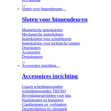
Sloten voor binnendeuren
Sloten voor binnendeuren
Magnetische insteeksloten
Mechanische insteeksloten
Insteeksloten voor schuifdeuren
Insteeksloten voor technische ruimtes
Deursluiters
Accessoires
Deurstoppers
Accessoires inrichting
Accessoires inrichting
Glazen scheidingswanden
Scheidingswanden TREND
Bevestigingsprofielen voor glas
Handsteunen en leuningen
Glasklemmen en -verbinders
Deurdichtingen en -drempels