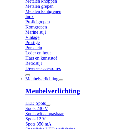
Metalen knoppen
Metalen grepen
Metalen kantgrepen
Inox
Profielgrepen
Komgrepen
Marine stijl
Vintage
Prestige
Porselein
Leder en hout
Hars en kunststof
Retrostijl
Diverse accessoires
Meubelverlichting
Meubelverlichting
LED Spots
Spots 230 V
Spots wit aanpasbaar
Spots 12 V
Spots 350 mA