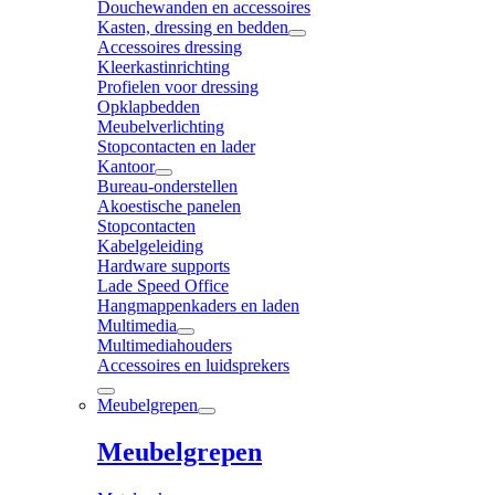
Douchewanden en accessoires
Kasten, dressing en bedden
Accessoires dressing
Kleerkastinrichting
Profielen voor dressing
Opklapbedden
Meubelverlichting
Stopcontacten en lader
Kantoor
Bureau-onderstellen
Akoestische panelen
Stopcontacten
Kabelgeleiding
Hardware supports
Lade Speed Office
Hangmappenkaders en laden
Multimedia
Multimediahouders
Accessoires en luidsprekers
Meubelgrepen
Meubelgrepen