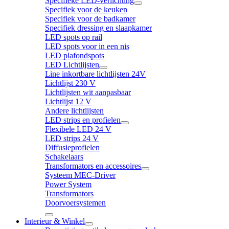
Specifieke LED-verlichting
Specifiek voor de keuken
Specifiek voor de badkamer
Specifiek dressing en slaapkamer
LED spots op rail
LED spots voor in een nis
LED plafondspots
LED Lichtlijsten
Line inkortbare lichtlijsten 24V
Lichtlijst 230 V
Lichtlijsten wit aanpasbaar
Lichtlijst 12 V
Andere lichtlijsten
LED strips en profielen
Flexibele LED 24 V
LED strips 24 V
Diffusieprofielen
Schakelaars
Transformators en accessoires
Systeem MEC-Driver
Power System
Transformators
Doorvoersystemen
Interieur & Winkel