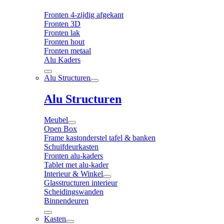
Fronten 4-zijdig afgekant
Fronten 3D
Fronten lak
Fronten hout
Fronten metaal
Alu Kaders
Alu Structuren
Alu Structuren
Meubel
Open Box
Frame kastonderstel tafel & banken
Schuifdeurkasten
Fronten alu-kaders
Tablet met alu-kader
Interieur & Winkel
Glasstructuren interieur
Scheidingswanden
Binnendeuren
Kasten