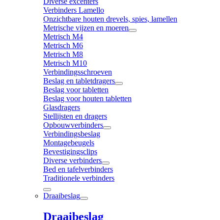
Diverse excenters
Verbinders Lamello
Onzichtbare houten drevels, spies, lamellen
Metrische vijzen en moeren
Metrisch M4
Metrisch M6
Metrisch M8
Metrisch M10
Verbindingsschroeven
Beslag en tabletdragers
Beslag voor tabletten
Beslag voor houten tabletten
Glasdragers
Stellijsten en dragers
Opbouwverbinders
Verbindingsbeslag
Montagebeugels
Bevestigingsclips
Diverse verbinders
Bed en tafelverbinders
Traditionele verbinders
Draaibeslag
Draaibeslag