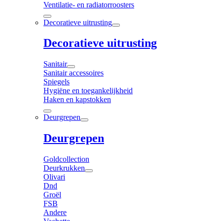
Ventilatie- en radiatorroosters
Decoratieve uitrusting
Decoratieve uitrusting
Sanitair
Sanitair accessoires
Spiegels
Hygiëne en toegankelijkheid
Haken en kapstokken
Deurgrepen
Deurgrepen
Goldcollection
Deurkrukken
Olivari
Dnd
Groël
FSB
Andere