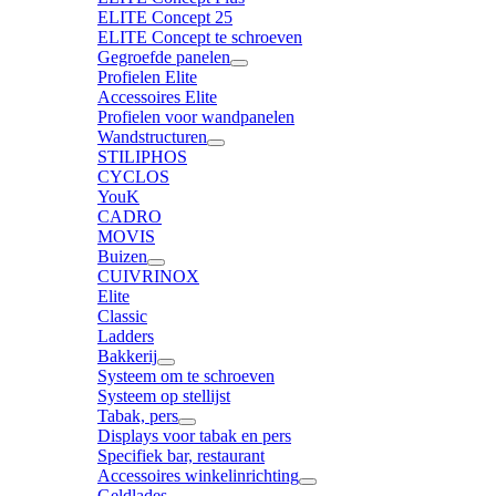
ELITE Concept 25
ELITE Concept te schroeven
Gegroefde panelen
Profielen Elite
Accessoires Elite
Profielen voor wandpanelen
Wandstructuren
STILIPHOS
CYCLOS
YouK
CADRO
MOVIS
Buizen
CUIVRINOX
Elite
Classic
Ladders
Bakkerij
Systeem om te schroeven
Systeem op stellijst
Tabak, pers
Displays voor tabak en pers
Specifiek bar, restaurant
Accessoires winkelinrichting
Geldlades