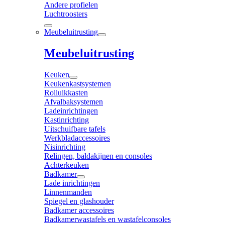
Andere profielen
Luchtroosters
Meubeluitrusting
Meubeluitrusting
Keuken
Keukenkastsystemen
Rolluikkasten
Afvalbaksystemen
Ladeinrichtingen
Kastinrichting
Uitschuifbare tafels
Werkbladaccessoires
Nisinrichting
Relingen, baldakijnen en consoles
Achterkeuken
Badkamer
Lade inrichtingen
Linnenmanden
Spiegel en glashouder
Badkamer accessoires
Badkamerwastafels en wastafelconsoles