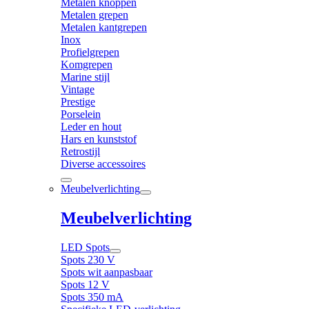
Metalen knoppen
Metalen grepen
Metalen kantgrepen
Inox
Profielgrepen
Komgrepen
Marine stijl
Vintage
Prestige
Porselein
Leder en hout
Hars en kunststof
Retrostijl
Diverse accessoires
Meubelverlichting
Meubelverlichting
LED Spots
Spots 230 V
Spots wit aanpasbaar
Spots 12 V
Spots 350 mA