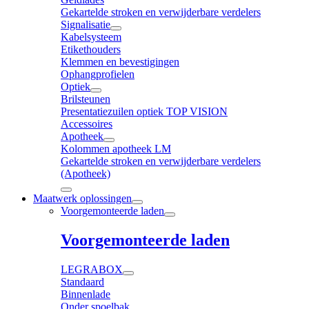
Gekartelde stroken en verwijderbare verdelers
Signalisatie
Kabelsysteem
Etikethouders
Klemmen en bevestigingen
Ophangprofielen
Optiek
Brilsteunen
Presentatiezuilen optiek TOP VISION
Accessoires
Apotheek
Kolommen apotheek LM
Gekartelde stroken en verwijderbare verdelers
(Apotheek)
Maatwerk oplossingen
Voorgemonteerde laden
Voorgemonteerde laden
LEGRABOX
Standaard
Binnenlade
Onder spoelbak