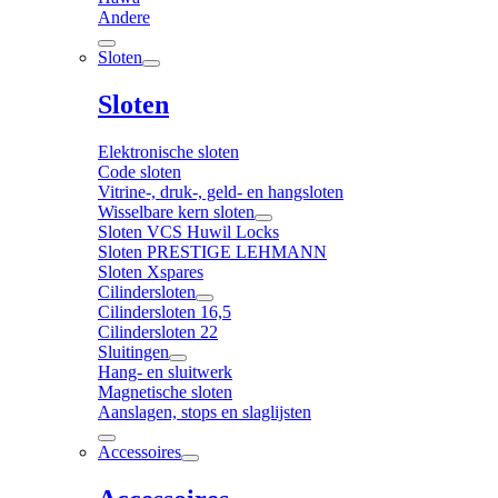
Andere
Sloten
Sloten
Elektronische sloten
Code sloten
Vitrine-, druk-, geld- en hangsloten
Wisselbare kern sloten
Sloten VCS Huwil Locks
Sloten PRESTIGE LEHMANN
Sloten Xspares
Cilindersloten
Cilindersloten 16,5
Cilindersloten 22
Sluitingen
Hang- en sluitwerk
Magnetische sloten
Aanslagen, stops en slaglijsten
Accessoires