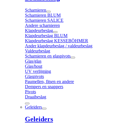
Scharnieren
Scharnieren BLUM
Scharnieren SALICE
Andere scharnieren
Klapdeurbeslag
Klapdeurbeslag BLUM
Klapdeurbeslag KESSEBÖHMER
Ander klapdeurbeslag / valdeurbeslag
Valdeurbeslag
Scharnieren en glaspivots
Glas/glas
Glas/hout
UV verlijming
Glaspivots
Paumellen, fitsen en andere
Dempers en snappers
Pivots
Draaibeslag
Geleiders
Geleiders