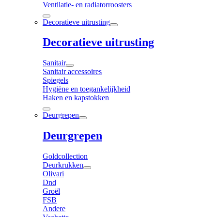
Ventilatie- en radiatorroosters
Decoratieve uitrusting
Decoratieve uitrusting
Sanitair
Sanitair accessoires
Spiegels
Hygiëne en toegankelijkheid
Haken en kapstokken
Deurgrepen
Deurgrepen
Goldcollection
Deurkrukken
Olivari
Dnd
Groël
FSB
Andere