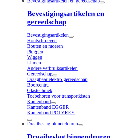
Bevestigingsartikelen en gereedschap
Bevestigingsartikelen en
gereedschap
Bevestigingsartikelen
Houtschroeven
Bouten en moeren
Pluggen
Wiggen
Lijmen
Andere verbruiksartikelen
Gereedschap
Draagbaar elektro-gereedschap
Boorcentra
Glastechniek
Toebehoren voor transportkisten
Kantenband
Kantenband EGGER
Kantenband POLYREY
Draaibeslag binnendeuren
Draaibeslag binnendeuren