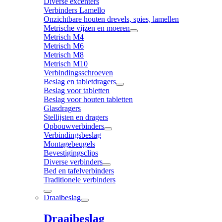
Diverse excenters
Verbinders Lamello
Onzichtbare houten drevels, spies, lamellen
Metrische vijzen en moeren
Metrisch M4
Metrisch M6
Metrisch M8
Metrisch M10
Verbindingsschroeven
Beslag en tabletdragers
Beslag voor tabletten
Beslag voor houten tabletten
Glasdragers
Stellijsten en dragers
Opbouwverbinders
Verbindingsbeslag
Montagebeugels
Bevestigingsclips
Diverse verbinders
Bed en tafelverbinders
Traditionele verbinders
Draaibeslag
Draaibeslag