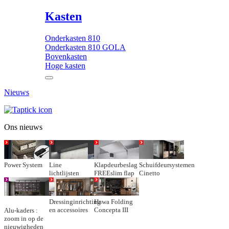
Kasten
Onderkasten 810
Onderkasten 810 GOLA
Bovenkasten
Hoge kasten
Nieuws
Ons nieuws
Power System
Line
Klapdeurbeslag
Schuifdeursystemen
lichtlijsten
FREEslim flap
Cinetto
Dressinginrichting
Hawa Folding
en accessoires
Concepta III
Alu-kaders :
zoom in op de
nieuwigheden