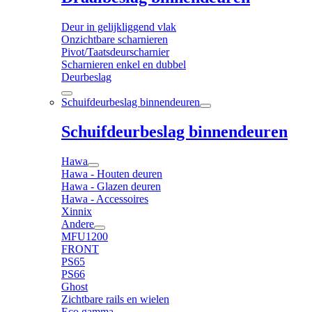
Deur in gelijkliggend vlak
Onzichtbare scharnieren
Pivot/Taatsdeurscharnier
Scharnieren enkel en dubbel
Deurbeslag
Schuifdeurbeslag binnendeuren
Schuifdeurbeslag binnendeuren
Hawa
Hawa - Houten deuren
Hawa - Glazen deuren
Hawa - Accessoires
Xinnix
Andere
MFU1200
FRONT
PS65
PS66
Ghost
Zichtbare rails en wielen
Eco gamma