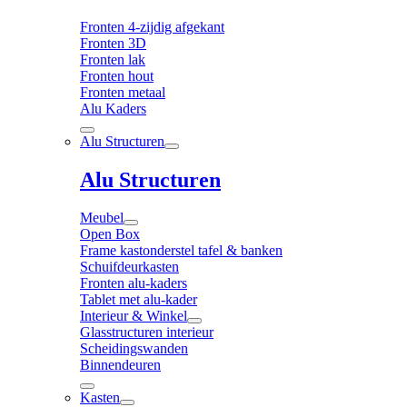
Fronten 4-zijdig afgekant
Fronten 3D
Fronten lak
Fronten hout
Fronten metaal
Alu Kaders
Alu Structuren
Alu Structuren
Meubel
Open Box
Frame kastonderstel tafel & banken
Schuifdeurkasten
Fronten alu-kaders
Tablet met alu-kader
Interieur & Winkel
Glasstructuren interieur
Scheidingswanden
Binnendeuren
Kasten