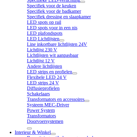
Specifieke LED-verlichting
Specifiek voor de keuken
Specifiek voor de badkamer
Specifiek dressing en slaapkamer
LED spots op rail
LED spots voor in een nis
LED plafondspots
LED Lichtlijsten
Line inkortbare lichtlijsten 24V
Lichtlijst 230 V
Lichtlijsten wit aanpasbaar
Lichtlijst 12 V
Andere lichtlijsten
LED strips en profielen
Flexibele LED 24 V
LED strips 24 V
Diffusieprofielen
Schakelaars
Transformators en accessoires
Systeem MEC-Driver
Power System
Transformators
Doorvoersystemen
Interieur & Winkel