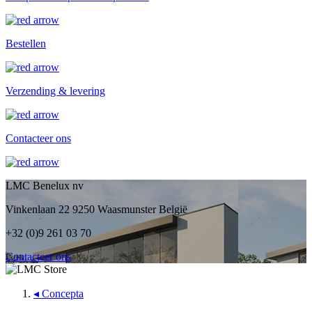
Bestellen
Verzending & levering
Contacteer ons
LMC Benelux nv
Vinkenlaan 22 9250 Waasmunster België
+32 (0)9 261 03 70
Contacteer ons
◂
Concepta