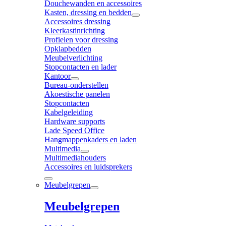
Douchewanden en accessoires
Kasten, dressing en bedden
Accessoires dressing
Kleerkastinrichting
Profielen voor dressing
Opklapbedden
Meubelverlichting
Stopcontacten en lader
Kantoor
Bureau-onderstellen
Akoestische panelen
Stopcontacten
Kabelgeleiding
Hardware supports
Lade Speed Office
Hangmappenkaders en laden
Multimedia
Multimediahouders
Accessoires en luidsprekers
Meubelgrepen
Meubelgrepen