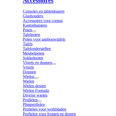
Accessoires
Consoles en tabletdragers
Glashouders
Accessoires voor corpus
Kastophangers
Poten
Tafelpoten
Poten voor aanbouwtafels
Tafels
Tafelonderstellen
Meubelpoten
Sokkelpoten
Vijzels en doppen
Vijzels
Doppen
Wielen
Wielen
Wielen design
Wielen Formula
Diverse wielen
Profielen
Plintprofielen
Profielen voor werkbladen
Profielen voor fronten en deuren