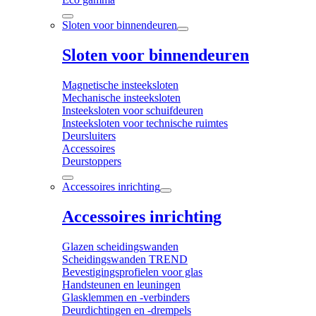
Sloten voor binnendeuren
Sloten voor binnendeuren
Magnetische insteeksloten
Mechanische insteeksloten
Insteeksloten voor schuifdeuren
Insteeksloten voor technische ruimtes
Deursluiters
Accessoires
Deurstoppers
Accessoires inrichting
Accessoires inrichting
Glazen scheidingswanden
Scheidingswanden TREND
Bevestigingsprofielen voor glas
Handsteunen en leuningen
Glasklemmen en -verbinders
Deurdichtingen en -drempels