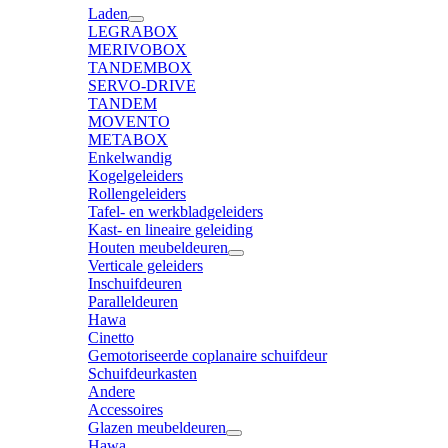
Laden
LEGRABOX
MERIVOBOX
TANDEMBOX
SERVO-DRIVE
TANDEM
MOVENTO
METABOX
Enkelwandig
Kogelgeleiders
Rollengeleiders
Tafel- en werkbladgeleiders
Kast- en lineaire geleiding
Houten meubeldeuren
Verticale geleiders
Inschuifdeuren
Paralleldeuren
Hawa
Cinetto
Gemotoriseerde coplanaire schuifdeur
Schuifdeurkasten
Andere
Accessoires
Glazen meubeldeuren
Hawa