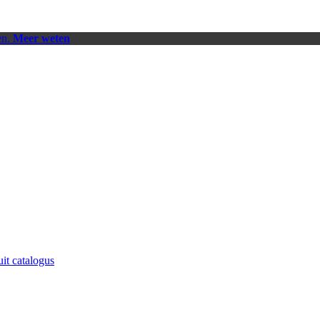
en.
Meer weten
uit catalogus