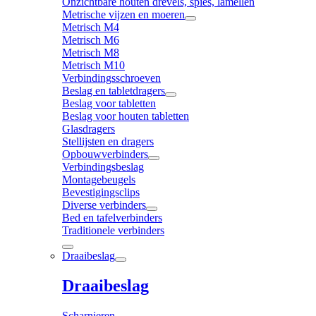
Onzichtbare houten drevels, spies, lamellen
Metrische vijzen en moeren
Metrisch M4
Metrisch M6
Metrisch M8
Metrisch M10
Verbindingsschroeven
Beslag en tabletdragers
Beslag voor tabletten
Beslag voor houten tabletten
Glasdragers
Stellijsten en dragers
Opbouwverbinders
Verbindingsbeslag
Montagebeugels
Bevestigingsclips
Diverse verbinders
Bed en tafelverbinders
Traditionele verbinders
Draaibeslag
Draaibeslag
Scharnieren