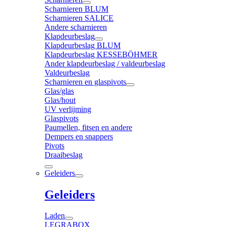
Scharnieren BLUM
Scharnieren SALICE
Andere scharnieren
Klapdeurbeslag
Klapdeurbeslag BLUM
Klapdeurbeslag KESSEBÖHMER
Ander klapdeurbeslag / valdeurbeslag
Valdeurbeslag
Scharnieren en glaspivots
Glas/glas
Glas/hout
UV verlijming
Glaspivots
Paumellen, fitsen en andere
Dempers en snappers
Pivots
Draaibeslag
Geleiders
Geleiders
Laden
LEGRABOX