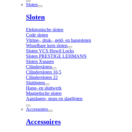
Sloten
Sloten
Elektronische sloten
Code sloten
Vitrine-, druk-, geld- en hangsloten
Wisselbare kern sloten
Sloten VCS Huwil Locks
Sloten PRESTIGE LEHMANN
Sloten Xspares
Cilindersloten
Cilindersloten 16,5
Cilindersloten 22
Sluitingen
Hang- en sluitwerk
Magnetische sloten
Aanslagen, stops en slaglijsten
Accessoires
Accessoires