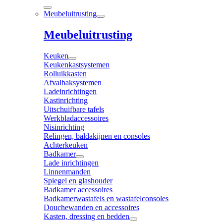
Meubeluitrusting
Meubeluitrusting
Keuken
Keukenkastsystemen
Rolluikkasten
Afvalbaksystemen
Ladeinrichtingen
Kastinrichting
Uitschuifbare tafels
Werkbladaccessoires
Nisinrichting
Relingen, baldakijnen en consoles
Achterkeuken
Badkamer
Lade inrichtingen
Linnenmanden
Spiegel en glashouder
Badkamer accessoires
Badkamerwastafels en wastafelconsoles
Douchewanden en accessoires
Kasten, dressing en bedden