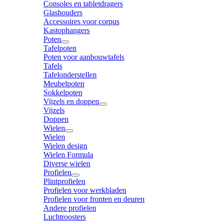
Consoles en tabletdragers
Glashouders
Accessoires voor corpus
Kastophangers
Poten
Tafelpoten
Poten voor aanbouwtafels
Tafels
Tafelonderstellen
Meubelpoten
Sokkelpoten
Vijzels en doppen
Vijzels
Doppen
Wielen
Wielen
Wielen design
Wielen Formula
Diverse wielen
Profielen
Plintprofielen
Profielen voor werkbladen
Profielen voor fronten en deuren
Andere profielen
Luchtroosters