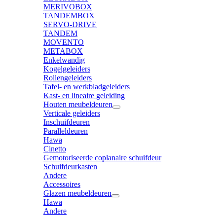
MERIVOBOX
TANDEMBOX
SERVO-DRIVE
TANDEM
MOVENTO
METABOX
Enkelwandig
Kogelgeleiders
Rollengeleiders
Tafel- en werkbladgeleiders
Kast- en lineaire geleiding
Houten meubeldeuren
Verticale geleiders
Inschuifdeuren
Paralleldeuren
Hawa
Cinetto
Gemotoriseerde coplanaire schuifdeur
Schuifdeurkasten
Andere
Accessoires
Glazen meubeldeuren
Hawa
Andere