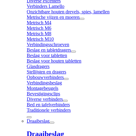
Diverse excenters
Verbinders Lamello
Onzichtbare houten drevels, spies, lamellen
Metrische vijzen en moeren
Metrisch M4
Metrisch M6
Metrisch M8
Metrisch M10
Verbindingsschroeven
Beslag en tabletdragers
Beslag voor tabletten
Beslag voor houten tabletten
Glasdragers
Stellijsten en dragers
Opbouwverbinders
Verbindingsbeslag
Montagebeugels
Bevestigingsclips
Diverse verbinders
Bed en tafelverbinders
Traditionele verbinders
Draaibeslag
Draaibeslag