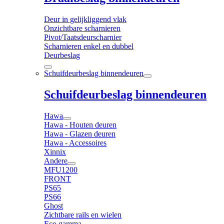
Deur in gelijkliggend vlak
Onzichtbare scharnieren
Pivot/Taatsdeurscharnier
Scharnieren enkel en dubbel
Deurbeslag
Schuifdeurbeslag binnendeuren
Schuifdeurbeslag binnendeuren
Hawa
Hawa - Houten deuren
Hawa - Glazen deuren
Hawa - Accessoires
Xinnix
Andere
MFU1200
FRONT
PS65
PS66
Ghost
Zichtbare rails en wielen
Eco gamma