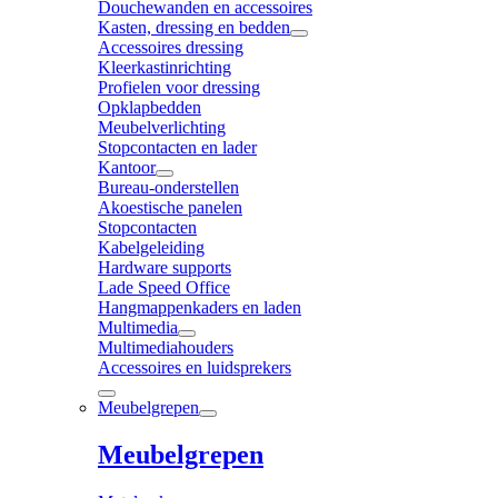
Douchewanden en accessoires
Kasten, dressing en bedden
Accessoires dressing
Kleerkastinrichting
Profielen voor dressing
Opklapbedden
Meubelverlichting
Stopcontacten en lader
Kantoor
Bureau-onderstellen
Akoestische panelen
Stopcontacten
Kabelgeleiding
Hardware supports
Lade Speed Office
Hangmappenkaders en laden
Multimedia
Multimediahouders
Accessoires en luidsprekers
Meubelgrepen
Meubelgrepen