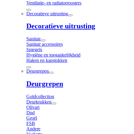
Ventilatie- en radiatorroosters
Decoratieve uitrusting
Decoratieve uitrusting
Sanitair
Sanitair accessoires
Spiegels
Hygiëne en toegankelijkheid
Haken en kapstokken
Deurgrepen
Deurgrepen
Goldcollection
Deurkrukken
Olivari
Dnd
Groël
FSB
Andere