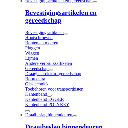
Bevestigingsartikelen en gereedschap
Bevestigingsartikelen en
gereedschap
Bevestigingsartikelen
Houtschroeven
Bouten en moeren
Pluggen
Wiggen
Lijmen
Andere verbruiksartikelen
Gereedschap
Draagbaar elektro-gereedschap
Boorcentra
Glastechniek
Toebehoren voor transportkisten
Kantenband
Kantenband EGGER
Kantenband POLYREY
Draaibeslag binnendeuren
Draaibeslag binnendeuren