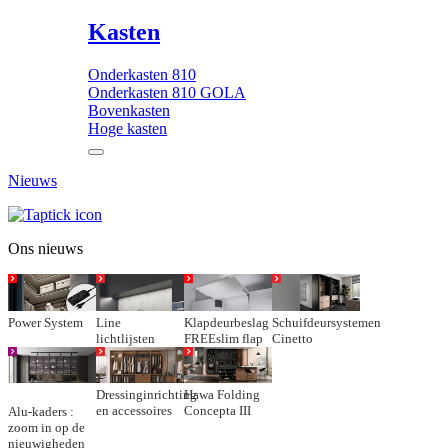
Kasten
Onderkasten 810
Onderkasten 810 GOLA
Bovenkasten
Hoge kasten
Nieuws
Ons nieuws
Power System
Line
Klapdeurbeslag
Schuifdeursystemen
lichtlijsten
FREEslim flap
Cinetto
Dressinginrichting
Hawa Folding
en accessoires
Concepta III
Alu-kaders :
zoom in op de
nieuwigheden