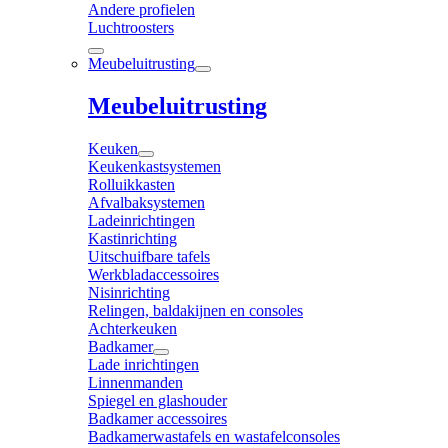
Andere profielen
Luchtroosters
Meubeluitrusting
Meubeluitrusting
Keuken
Keukenkastsystemen
Rolluikkasten
Afvalbaksystemen
Ladeinrichtingen
Kastinrichting
Uitschuifbare tafels
Werkbladaccessoires
Nisinrichting
Relingen, baldakijnen en consoles
Achterkeuken
Badkamer
Lade inrichtingen
Linnenmanden
Spiegel en glashouder
Badkamer accessoires
Badkamerwastafels en wastafelconsoles