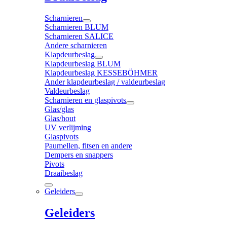
Scharnieren
Scharnieren BLUM
Scharnieren SALICE
Andere scharnieren
Klapdeurbeslag
Klapdeurbeslag BLUM
Klapdeurbeslag KESSEBÖHMER
Ander klapdeurbeslag / valdeurbeslag
Valdeurbeslag
Scharnieren en glaspivots
Glas/glas
Glas/hout
UV verlijming
Glaspivots
Paumellen, fitsen en andere
Dempers en snappers
Pivots
Draaibeslag
Geleiders
Geleiders