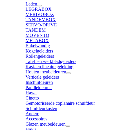
Laden
LEGRABOX
MERIVOBOX
TANDEMBOX
SERVO-DRIVE
TANDEM
MOVENTO
METABOX
Enkelwandig
Kogelgeleiders
Rollengeleiders
Tafel- en werkbladgeleiders
Kast- en lineaire geleiding
Houten meubeldeuren
Verticale geleiders
Inschuifdeuren
Paralleldeuren
Hawa
Cinetto
Gemotoriseerde coplanaire schuifdeur
Schuifdeurkasten
Andere
Accessoires
Glazen meubeldeuren
Hawa