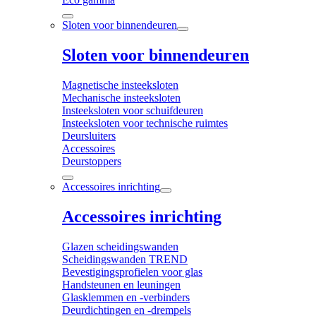
Sloten voor binnendeuren
Sloten voor binnendeuren
Magnetische insteeksloten
Mechanische insteeksloten
Insteeksloten voor schuifdeuren
Insteeksloten voor technische ruimtes
Deursluiters
Accessoires
Deurstoppers
Accessoires inrichting
Accessoires inrichting
Glazen scheidingswanden
Scheidingswanden TREND
Bevestigingsprofielen voor glas
Handsteunen en leuningen
Glasklemmen en -verbinders
Deurdichtingen en -drempels