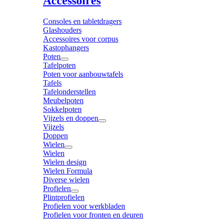
Accessoires
Consoles en tabletdragers
Glashouders
Accessoires voor corpus
Kastophangers
Poten
Tafelpoten
Poten voor aanbouwtafels
Tafels
Tafelonderstellen
Meubelpoten
Sokkelpoten
Vijzels en doppen
Vijzels
Doppen
Wielen
Wielen
Wielen design
Wielen Formula
Diverse wielen
Profielen
Plintprofielen
Profielen voor werkbladen
Profielen voor fronten en deuren