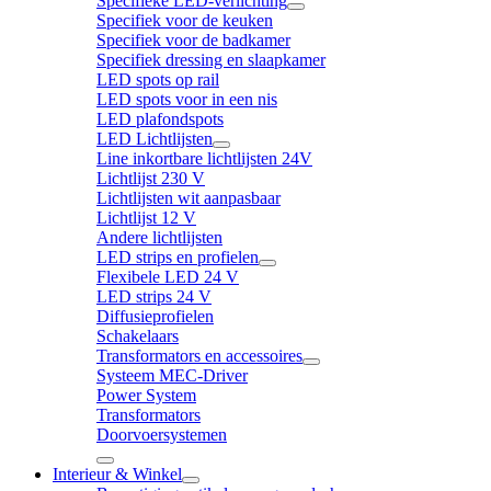
Specifieke LED-verlichting
Specifiek voor de keuken
Specifiek voor de badkamer
Specifiek dressing en slaapkamer
LED spots op rail
LED spots voor in een nis
LED plafondspots
LED Lichtlijsten
Line inkortbare lichtlijsten 24V
Lichtlijst 230 V
Lichtlijsten wit aanpasbaar
Lichtlijst 12 V
Andere lichtlijsten
LED strips en profielen
Flexibele LED 24 V
LED strips 24 V
Diffusieprofielen
Schakelaars
Transformators en accessoires
Systeem MEC-Driver
Power System
Transformators
Doorvoersystemen
Interieur & Winkel