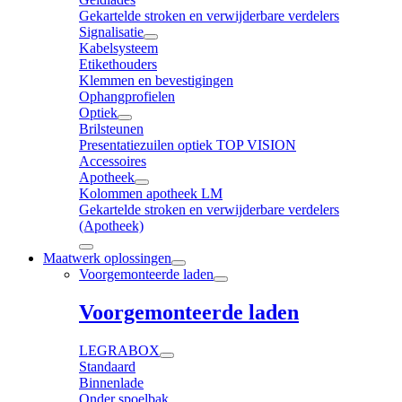
Gekartelde stroken en verwijderbare verdelers
Signalisatie
Kabelsysteem
Etikethouders
Klemmen en bevestigingen
Ophangprofielen
Optiek
Brilsteunen
Presentatiezuilen optiek TOP VISION
Accessoires
Apotheek
Kolommen apotheek LM
Gekartelde stroken en verwijderbare verdelers
(Apotheek)
Maatwerk oplossingen
Voorgemonteerde laden
Voorgemonteerde laden
LEGRABOX
Standaard
Binnenlade
Onder spoelbak