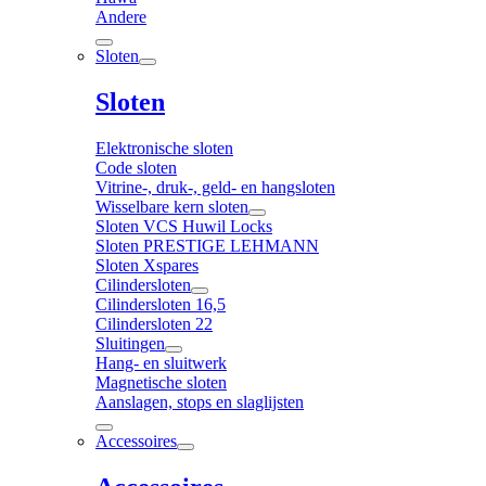
Andere
Sloten
Sloten
Elektronische sloten
Code sloten
Vitrine-, druk-, geld- en hangsloten
Wisselbare kern sloten
Sloten VCS Huwil Locks
Sloten PRESTIGE LEHMANN
Sloten Xspares
Cilindersloten
Cilindersloten 16,5
Cilindersloten 22
Sluitingen
Hang- en sluitwerk
Magnetische sloten
Aanslagen, stops en slaglijsten
Accessoires