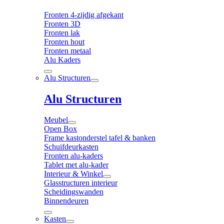
Fronten 4-zijdig afgekant
Fronten 3D
Fronten lak
Fronten hout
Fronten metaal
Alu Kaders
Alu Structuren
Alu Structuren
Meubel
Open Box
Frame kastonderstel tafel & banken
Schuifdeurkasten
Fronten alu-kaders
Tablet met alu-kader
Interieur & Winkel
Glasstructuren interieur
Scheidingswanden
Binnendeuren
Kasten