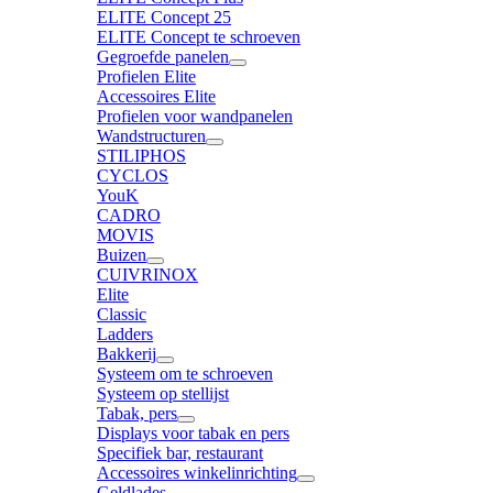
ELITE Concept 25
ELITE Concept te schroeven
Gegroefde panelen
Profielen Elite
Accessoires Elite
Profielen voor wandpanelen
Wandstructuren
STILIPHOS
CYCLOS
YouK
CADRO
MOVIS
Buizen
CUIVRINOX
Elite
Classic
Ladders
Bakkerij
Systeem om te schroeven
Systeem op stellijst
Tabak, pers
Displays voor tabak en pers
Specifiek bar, restaurant
Accessoires winkelinrichting
Geldlades