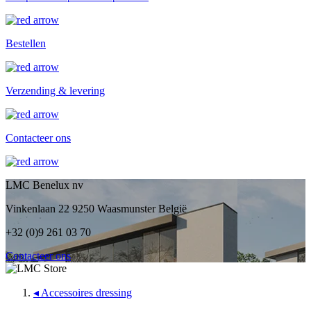
Bestellen
Verzending & levering
Contacteer ons
LMC Benelux nv
Vinkenlaan 22 9250 Waasmunster België
+32 (0)9 261 03 70
Contacteer ons
◂
Accessoires dressing