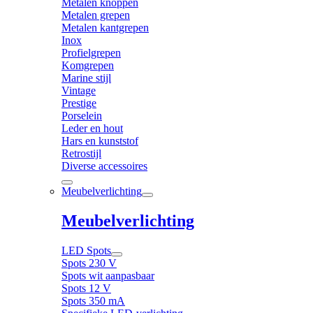
Metalen knoppen
Metalen grepen
Metalen kantgrepen
Inox
Profielgrepen
Komgrepen
Marine stijl
Vintage
Prestige
Porselein
Leder en hout
Hars en kunststof
Retrostijl
Diverse accessoires
Meubelverlichting
Meubelverlichting
LED Spots
Spots 230 V
Spots wit aanpasbaar
Spots 12 V
Spots 350 mA