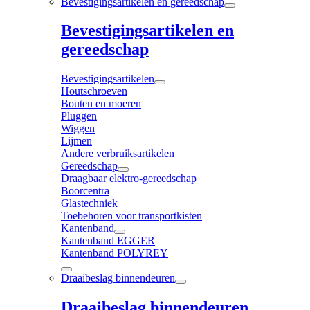
Bevestigingsartikelen en gereedschap
Bevestigingsartikelen en
gereedschap
Bevestigingsartikelen
Houtschroeven
Bouten en moeren
Pluggen
Wiggen
Lijmen
Andere verbruiksartikelen
Gereedschap
Draagbaar elektro-gereedschap
Boorcentra
Glastechniek
Toebehoren voor transportkisten
Kantenband
Kantenband EGGER
Kantenband POLYREY
Draaibeslag binnendeuren
Draaibeslag binnendeuren