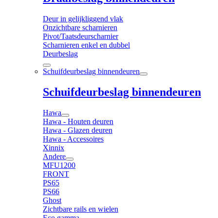
Deur in gelijkliggend vlak
Onzichtbare scharnieren
Pivot/Taatsdeurscharnier
Scharnieren enkel en dubbel
Deurbeslag
Schuifdeurbeslag binnendeuren
Schuifdeurbeslag binnendeuren
Hawa
Hawa - Houten deuren
Hawa - Glazen deuren
Hawa - Accessoires
Xinnix
Andere
MFU1200
FRONT
PS65
PS66
Ghost
Zichtbare rails en wielen
Eco gamma