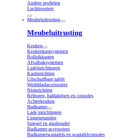
Andere profielen
Luchtroosters
Meubeluitrusting
Meubeluitrusting
Keuken
Keukenkastsystemen
Rolluikkasten
Afvalbaksystemen
Ladeinrichtingen
Kastinrichting
Uitschuifbare tafels
Werkbladaccessoires
Nisinrichting
Relingen, baldakijnen en consoles
Achterkeuken
Badkamer
Lade inrichtingen
Linnenmanden
Spiegel en glashouder
Badkamer accessoires
Badkamerwastafels en wastafelconsoles