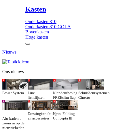
Kasten
Onderkasten 810
Onderkasten 810 GOLA
Bovenkasten
Hoge kasten
Nieuws
Ons nieuws
Power System
Line
Klapdeurbeslag
Schuifdeursystemen
lichtlijsten
FREEslim flap
Cinetto
Dressinginrichting
Hawa Folding
en accessoires
Concepta III
Alu-kaders :
zoom in op de
nieuwigheden