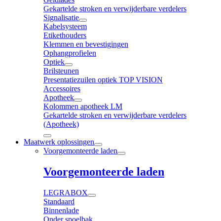
Gekartelde stroken en verwijderbare verdelers
Signalisatie
Kabelsysteem
Etikethouders
Klemmen en bevestigingen
Ophangprofielen
Optiek
Brilsteunen
Presentatiezuilen optiek TOP VISION
Accessoires
Apotheek
Kolommen apotheek LM
Gekartelde stroken en verwijderbare verdelers
(Apotheek)
Maatwerk oplossingen
Voorgemonteerde laden
Voorgemonteerde laden
LEGRABOX
Standaard
Binnenlade
Onder spoelbak