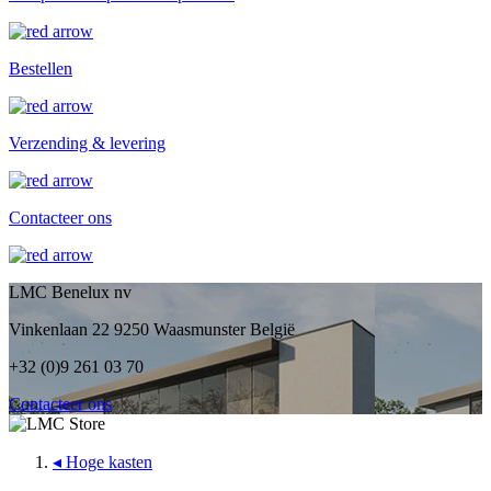
Bestellen
Verzending & levering
Contacteer ons
LMC Benelux nv
Vinkenlaan 22 9250 Waasmunster België
+32 (0)9 261 03 70
Contacteer ons
◂
Hoge kasten