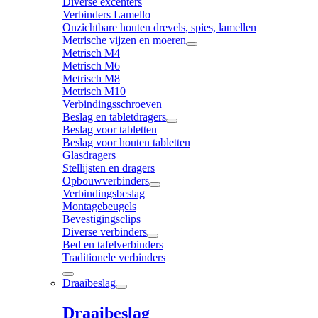
Diverse excenters
Verbinders Lamello
Onzichtbare houten drevels, spies, lamellen
Metrische vijzen en moeren
Metrisch M4
Metrisch M6
Metrisch M8
Metrisch M10
Verbindingsschroeven
Beslag en tabletdragers
Beslag voor tabletten
Beslag voor houten tabletten
Glasdragers
Stellijsten en dragers
Opbouwverbinders
Verbindingsbeslag
Montagebeugels
Bevestigingsclips
Diverse verbinders
Bed en tafelverbinders
Traditionele verbinders
Draaibeslag
Draaibeslag