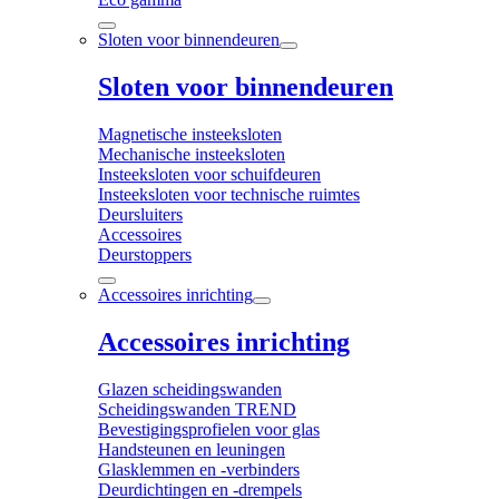
Sloten voor binnendeuren
Sloten voor binnendeuren
Magnetische insteeksloten
Mechanische insteeksloten
Insteeksloten voor schuifdeuren
Insteeksloten voor technische ruimtes
Deursluiters
Accessoires
Deurstoppers
Accessoires inrichting
Accessoires inrichting
Glazen scheidingswanden
Scheidingswanden TREND
Bevestigingsprofielen voor glas
Handsteunen en leuningen
Glasklemmen en -verbinders
Deurdichtingen en -drempels