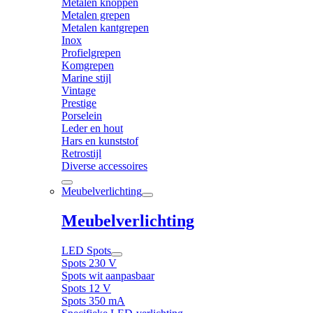
Metalen knoppen
Metalen grepen
Metalen kantgrepen
Inox
Profielgrepen
Komgrepen
Marine stijl
Vintage
Prestige
Porselein
Leder en hout
Hars en kunststof
Retrostijl
Diverse accessoires
Meubelverlichting
Meubelverlichting
LED Spots
Spots 230 V
Spots wit aanpasbaar
Spots 12 V
Spots 350 mA