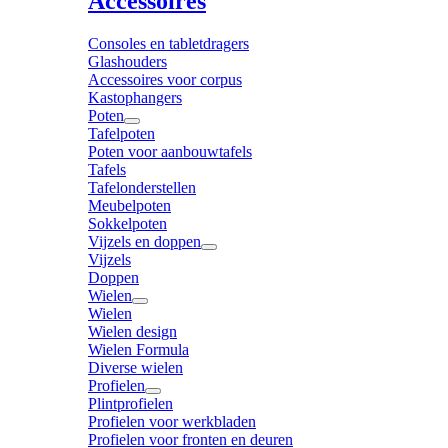
Accessoires
Consoles en tabletdragers
Glashouders
Accessoires voor corpus
Kastophangers
Poten
Tafelpoten
Poten voor aanbouwtafels
Tafels
Tafelonderstellen
Meubelpoten
Sokkelpoten
Vijzels en doppen
Vijzels
Doppen
Wielen
Wielen
Wielen design
Wielen Formula
Diverse wielen
Profielen
Plintprofielen
Profielen voor werkbladen
Profielen voor fronten en deuren