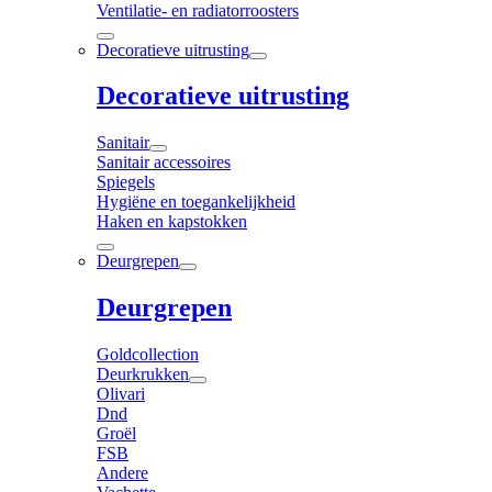
Ventilatie- en radiatorroosters
Decoratieve uitrusting
Decoratieve uitrusting
Sanitair
Sanitair accessoires
Spiegels
Hygiëne en toegankelijkheid
Haken en kapstokken
Deurgrepen
Deurgrepen
Goldcollection
Deurkrukken
Olivari
Dnd
Groël
FSB
Andere