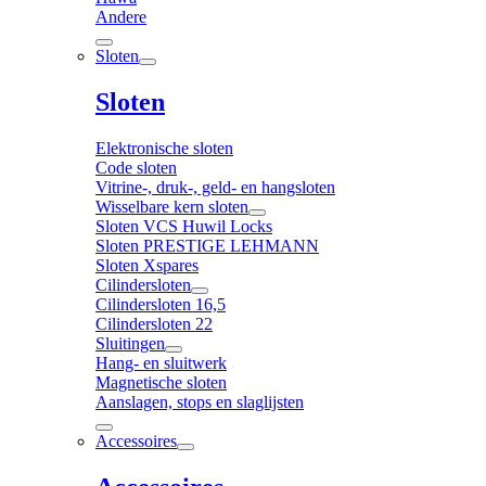
Andere
Sloten
Sloten
Elektronische sloten
Code sloten
Vitrine-, druk-, geld- en hangsloten
Wisselbare kern sloten
Sloten VCS Huwil Locks
Sloten PRESTIGE LEHMANN
Sloten Xspares
Cilindersloten
Cilindersloten 16,5
Cilindersloten 22
Sluitingen
Hang- en sluitwerk
Magnetische sloten
Aanslagen, stops en slaglijsten
Accessoires