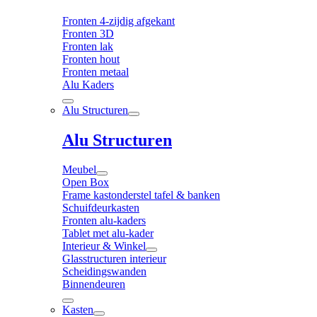
Fronten 4-zijdig afgekant
Fronten 3D
Fronten lak
Fronten hout
Fronten metaal
Alu Kaders
Alu Structuren
Alu Structuren
Meubel
Open Box
Frame kastonderstel tafel & banken
Schuifdeurkasten
Fronten alu-kaders
Tablet met alu-kader
Interieur & Winkel
Glasstructuren interieur
Scheidingswanden
Binnendeuren
Kasten