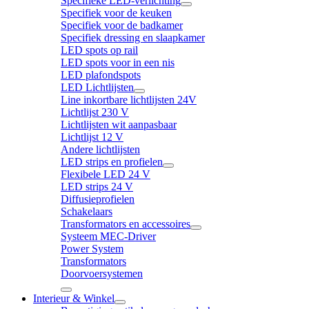
Specifieke LED-verlichting
Specifiek voor de keuken
Specifiek voor de badkamer
Specifiek dressing en slaapkamer
LED spots op rail
LED spots voor in een nis
LED plafondspots
LED Lichtlijsten
Line inkortbare lichtlijsten 24V
Lichtlijst 230 V
Lichtlijsten wit aanpasbaar
Lichtlijst 12 V
Andere lichtlijsten
LED strips en profielen
Flexibele LED 24 V
LED strips 24 V
Diffusieprofielen
Schakelaars
Transformators en accessoires
Systeem MEC-Driver
Power System
Transformators
Doorvoersystemen
Interieur & Winkel