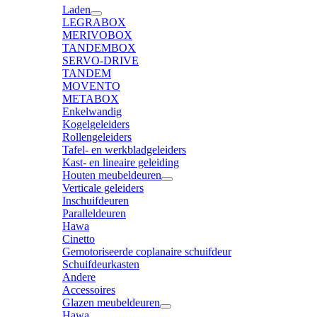
Laden
LEGRABOX
MERIVOBOX
TANDEMBOX
SERVO-DRIVE
TANDEM
MOVENTO
METABOX
Enkelwandig
Kogelgeleiders
Rollengeleiders
Tafel- en werkbladgeleiders
Kast- en lineaire geleiding
Houten meubeldeuren
Verticale geleiders
Inschuifdeuren
Paralleldeuren
Hawa
Cinetto
Gemotoriseerde coplanaire schuifdeur
Schuifdeurkasten
Andere
Accessoires
Glazen meubeldeuren
Hawa