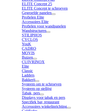
ELITE Concept 25
ELITE Concept te schroeven
Gegroefde panelen
Profielen Elite
Accessoires Elite
Profielen voor wandpanelen
Wandstructuren
STILIPHOS
CYCLOS
YouK
CADRO
MOVIS
Buizen
CUIVRINOX
Elite
Classic
Ladders
Bakkerij
Systeem om te schroeven
Systeem op stellijst
Tabak, pers
Displays voor tabak en pers
Specifiek bar, restaurant
Accessoires winkelinrichting
Geldlades