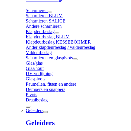
Scharnieren
Scharnieren BLUM
Scharnieren SALICE
Andere scharnieren
Klapdeurbeslag
Klapdeurbeslag BLUM
Klapdeurbeslag KESSEBÖHMER
Ander klapdeurbeslag / valdeurbeslag
Valdeurbeslag
Scharnieren en glaspivots
Glas/glas
Glas/hout
UV verlijming
Glaspivots
Paumellen, fitsen en andere
Dempers en snappers
Pivots
Draaibeslag
Geleiders
Geleiders