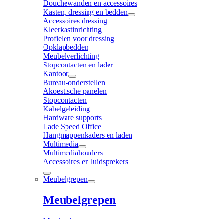
Douchewanden en accessoires
Kasten, dressing en bedden
Accessoires dressing
Kleerkastinrichting
Profielen voor dressing
Opklapbedden
Meubelverlichting
Stopcontacten en lader
Kantoor
Bureau-onderstellen
Akoestische panelen
Stopcontacten
Kabelgeleiding
Hardware supports
Lade Speed Office
Hangmappenkaders en laden
Multimedia
Multimediahouders
Accessoires en luidsprekers
Meubelgrepen
Meubelgrepen