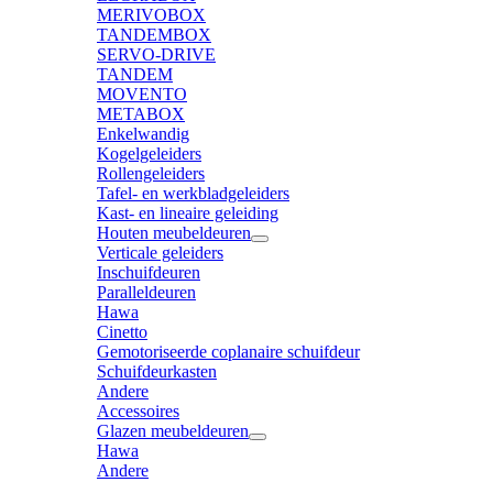
MERIVOBOX
TANDEMBOX
SERVO-DRIVE
TANDEM
MOVENTO
METABOX
Enkelwandig
Kogelgeleiders
Rollengeleiders
Tafel- en werkbladgeleiders
Kast- en lineaire geleiding
Houten meubeldeuren
Verticale geleiders
Inschuifdeuren
Paralleldeuren
Hawa
Cinetto
Gemotoriseerde coplanaire schuifdeur
Schuifdeurkasten
Andere
Accessoires
Glazen meubeldeuren
Hawa
Andere