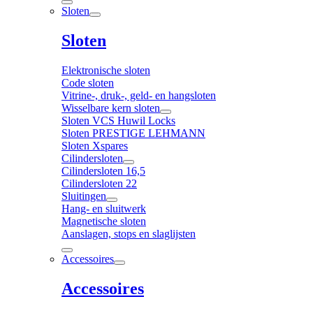
Sloten
Sloten
Elektronische sloten
Code sloten
Vitrine-, druk-, geld- en hangsloten
Wisselbare kern sloten
Sloten VCS Huwil Locks
Sloten PRESTIGE LEHMANN
Sloten Xspares
Cilindersloten
Cilindersloten 16,5
Cilindersloten 22
Sluitingen
Hang- en sluitwerk
Magnetische sloten
Aanslagen, stops en slaglijsten
Accessoires
Accessoires