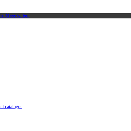
en.
Meer weten
uit catalogus