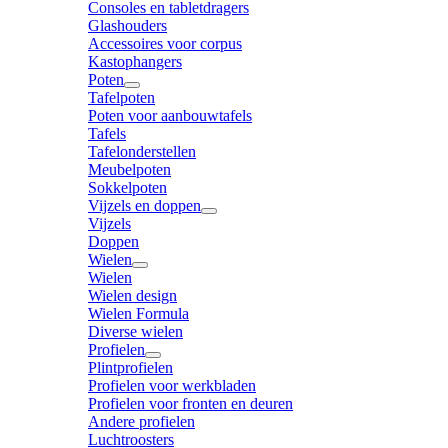
Consoles en tabletdragers
Glashouders
Accessoires voor corpus
Kastophangers
Poten
Tafelpoten
Poten voor aanbouwtafels
Tafels
Tafelonderstellen
Meubelpoten
Sokkelpoten
Vijzels en doppen
Vijzels
Doppen
Wielen
Wielen
Wielen design
Wielen Formula
Diverse wielen
Profielen
Plintprofielen
Profielen voor werkbladen
Profielen voor fronten en deuren
Andere profielen
Luchtroosters