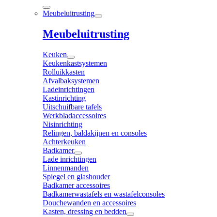
Meubeluitrusting
Meubeluitrusting
Keuken
Keukenkastsystemen
Rolluikkasten
Afvalbaksystemen
Ladeinrichtingen
Kastinrichting
Uitschuifbare tafels
Werkbladaccessoires
Nisinrichting
Relingen, baldakijnen en consoles
Achterkeuken
Badkamer
Lade inrichtingen
Linnenmanden
Spiegel en glashouder
Badkamer accessoires
Badkamerwastafels en wastafelconsoles
Douchewanden en accessoires
Kasten, dressing en bedden