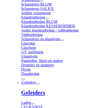
Scharnieren BLUM
Scharnieren SALICE
Andere scharnieren
Klapdeurbeslag
Klapdeurbeslag BLUM
Klapdeurbeslag KESSEBÖHMER
Ander klapdeurbeslag / valdeurbeslag
Valdeurbeslag
Scharnieren en glaspivots
Glas/glas
Glas/hout
UV verlijming
Glaspivots
Paumellen, fitsen en andere
Dempers en snappers
Pivots
Draaibeslag
Geleiders
Geleiders
Laden
LEGRABOX