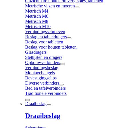
Onzichtbare houten drevels, spies, lamellen
Metrische vijzen en moeren
Metrisch M4
Metrisch M6
Metrisch M8
Metrisch M10
Verbindingsschroeven
Beslag en tabletdragers
Beslag voor tabletten
Beslag voor houten tabletten
Glasdragers
Stellijsten en dragers
Opbouwverbinders
Verbindingsbeslag
Montagebeugels
Bevestigingsclips
Diverse verbinders
Bed en tafelverbinders
Traditionele verbinders
Draaibeslag
Draaibeslag
Scharnieren