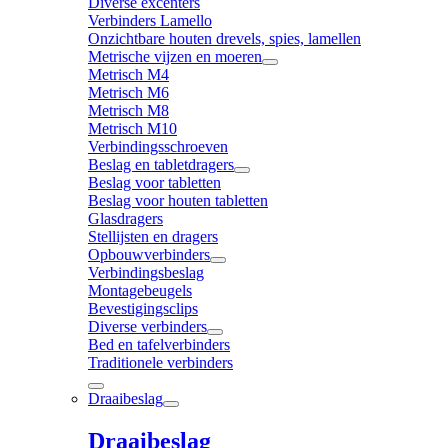
Diverse excenters
Verbinders Lamello
Onzichtbare houten drevels, spies, lamellen
Metrische vijzen en moeren
Metrisch M4
Metrisch M6
Metrisch M8
Metrisch M10
Verbindingsschroeven
Beslag en tabletdragers
Beslag voor tabletten
Beslag voor houten tabletten
Glasdragers
Stellijsten en dragers
Opbouwverbinders
Verbindingsbeslag
Montagebeugels
Bevestigingsclips
Diverse verbinders
Bed en tafelverbinders
Traditionele verbinders
Draaibeslag
Draaibeslag