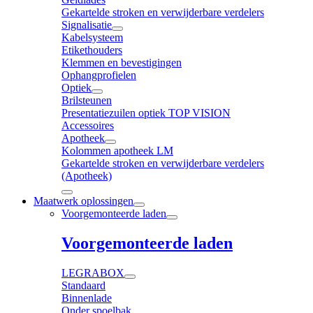
Gekartelde stroken en verwijderbare verdelers
Signalisatie
Kabelsysteem
Etikethouders
Klemmen en bevestigingen
Ophangprofielen
Optiek
Brilsteunen
Presentatiezuilen optiek TOP VISION
Accessoires
Apotheek
Kolommen apotheek LM
Gekartelde stroken en verwijderbare verdelers
(Apotheek)
Maatwerk oplossingen
Voorgemonteerde laden
Voorgemonteerde laden
LEGRABOX
Standaard
Binnenlade
Onder spoelbak