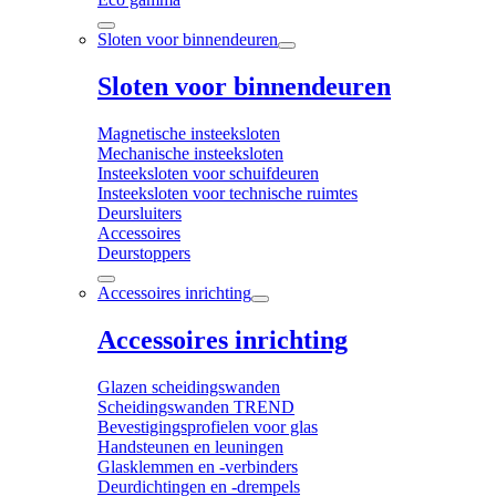
Sloten voor binnendeuren
Sloten voor binnendeuren
Magnetische insteeksloten
Mechanische insteeksloten
Insteeksloten voor schuifdeuren
Insteeksloten voor technische ruimtes
Deursluiters
Accessoires
Deurstoppers
Accessoires inrichting
Accessoires inrichting
Glazen scheidingswanden
Scheidingswanden TREND
Bevestigingsprofielen voor glas
Handsteunen en leuningen
Glasklemmen en -verbinders
Deurdichtingen en -drempels