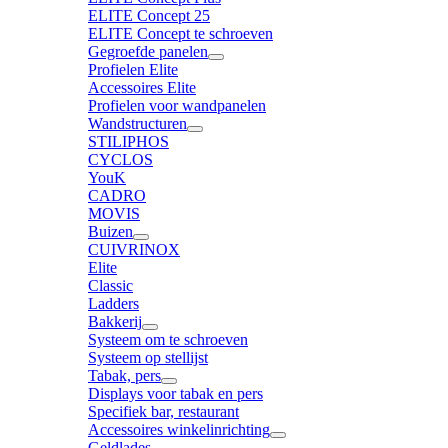
ELITE Concept 25
ELITE Concept te schroeven
Gegroefde panelen
Profielen Elite
Accessoires Elite
Profielen voor wandpanelen
Wandstructuren
STILIPHOS
CYCLOS
YouK
CADRO
MOVIS
Buizen
CUIVRINOX
Elite
Classic
Ladders
Bakkerij
Systeem om te schroeven
Systeem op stellijst
Tabak, pers
Displays voor tabak en pers
Specifiek bar, restaurant
Accessoires winkelinrichting
Geldlades