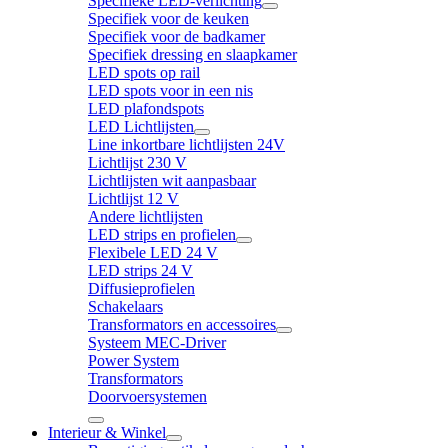
Specifieke LED-verlichting
Specifiek voor de keuken
Specifiek voor de badkamer
Specifiek dressing en slaapkamer
LED spots op rail
LED spots voor in een nis
LED plafondspots
LED Lichtlijsten
Line inkortbare lichtlijsten 24V
Lichtlijst 230 V
Lichtlijsten wit aanpasbaar
Lichtlijst 12 V
Andere lichtlijsten
LED strips en profielen
Flexibele LED 24 V
LED strips 24 V
Diffusieprofielen
Schakelaars
Transformators en accessoires
Systeem MEC-Driver
Power System
Transformators
Doorvoersystemen
Interieur & Winkel