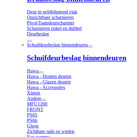
Deur in gelijkliggend vlak
Onzichtbare scharnieren
Pivot/Taatsdeurscharnier
Scharnieren enkel en dubbel
Deurbeslag
Schuifdeurbeslag binnendeuren
Schuifdeurbeslag binnendeuren
Hawa
Hawa - Houten deuren
Hawa - Glazen deuren
Hawa - Accessoires
Xinnix
Andere
MFU1200
FRONT
PS65
PS66
Ghost
Zichtbare rails en wielen
Eco gamma