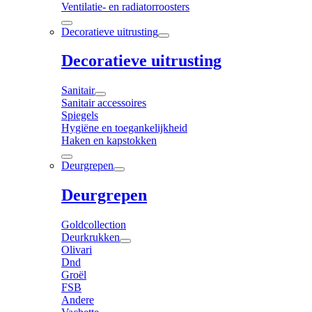
Ventilatie- en radiatorroosters
Decoratieve uitrusting
Decoratieve uitrusting
Sanitair
Sanitair accessoires
Spiegels
Hygiëne en toegankelijkheid
Haken en kapstokken
Deurgrepen
Deurgrepen
Goldcollection
Deurkrukken
Olivari
Dnd
Groël
FSB
Andere