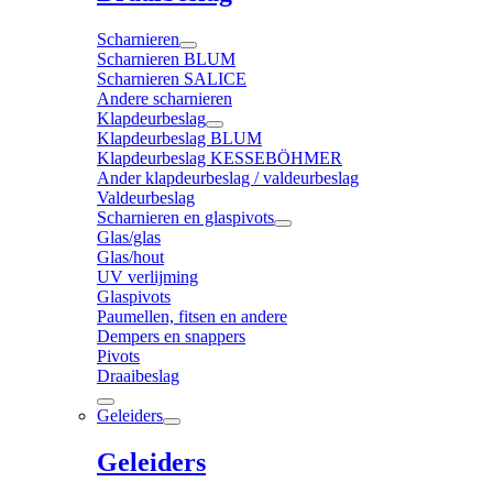
Scharnieren
Scharnieren BLUM
Scharnieren SALICE
Andere scharnieren
Klapdeurbeslag
Klapdeurbeslag BLUM
Klapdeurbeslag KESSEBÖHMER
Ander klapdeurbeslag / valdeurbeslag
Valdeurbeslag
Scharnieren en glaspivots
Glas/glas
Glas/hout
UV verlijming
Glaspivots
Paumellen, fitsen en andere
Dempers en snappers
Pivots
Draaibeslag
Geleiders
Geleiders