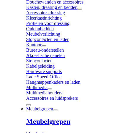
Douchewanden en accessoires
Kasten, dressing en bedden
Accessoires dressing
Kleerkastinrichting
Profielen voor dressing
Opklapbedden
Meubelverlichting
Stopcontacten en lader
Kantoor
Bureau-onderstellen
Akoestische panelen
Stopcontacten
Kabelgeleiding
Hardware supports
Lade Speed Office
Hangmappenkaders en laden
Multimedia
Multimediahouders
Accessoires en luidsprekers
Meubelgrepen
Meubelgrepen