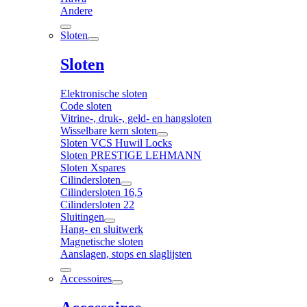
Andere
Sloten
Sloten
Elektronische sloten
Code sloten
Vitrine-, druk-, geld- en hangsloten
Wisselbare kern sloten
Sloten VCS Huwil Locks
Sloten PRESTIGE LEHMANN
Sloten Xspares
Cilindersloten
Cilindersloten 16,5
Cilindersloten 22
Sluitingen
Hang- en sluitwerk
Magnetische sloten
Aanslagen, stops en slaglijsten
Accessoires