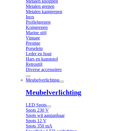
Metalen knoppen
Metalen grepen
Metalen kantgrepen
Inox
Profielgrepen
Komgrepen
Marine stijl
Vintage
Prestige
Porselein
Leder en hout
Hars en kunststof
Retrostijl
Diverse accessoires
Meubelverlichting
Meubelverlichting
LED Spots
Spots 230 V
Spots wit aanpasbaar
Spots 12 V
Spots 350 mA