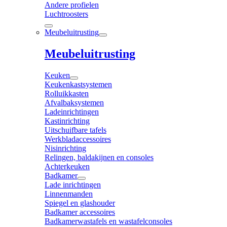
Andere profielen
Luchtroosters
Meubeluitrusting
Meubeluitrusting
Keuken
Keukenkastsystemen
Rolluikkasten
Afvalbaksystemen
Ladeinrichtingen
Kastinrichting
Uitschuifbare tafels
Werkbladaccessoires
Nisinrichting
Relingen, baldakijnen en consoles
Achterkeuken
Badkamer
Lade inrichtingen
Linnenmanden
Spiegel en glashouder
Badkamer accessoires
Badkamerwastafels en wastafelconsoles