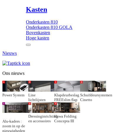
Kasten
Onderkasten 810
Onderkasten 810 GOLA
Bovenkasten
Hoge kasten
Nieuws
Ons nieuws
Power System
Line
Klapdeurbeslag
Schuifdeursystemen
lichtlijsten
FREEslim flap
Cinetto
Dressinginrichting
Hawa Folding
en accessoires
Concepta III
Alu-kaders :
zoom in op de
nieuwigheden