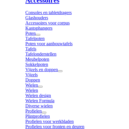
Accessoires
Consoles en tabletdragers
Glashouders
Accessoires voor corpus
Kastophangers
Poten
Tafelpoten
Poten voor aanbouwtafels
Tafels
Tafelonderstellen
Meubelpoten
Sokkelpoten
Vijzels en doppen
Vijzels
Doppen
Wielen
Wielen
Wielen design
Wielen Formula
Diverse wielen
Profielen
Plintprofielen
Profielen voor werkbladen
Profielen voor fronten en deuren