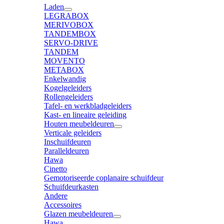
Laden
LEGRABOX
MERIVOBOX
TANDEMBOX
SERVO-DRIVE
TANDEM
MOVENTO
METABOX
Enkelwandig
Kogelgeleiders
Rollengeleiders
Tafel- en werkbladgeleiders
Kast- en lineaire geleiding
Houten meubeldeuren
Verticale geleiders
Inschuifdeuren
Paralleldeuren
Hawa
Cinetto
Gemotoriseerde coplanaire schuifdeur
Schuifdeurkasten
Andere
Accessoires
Glazen meubeldeuren
Hawa