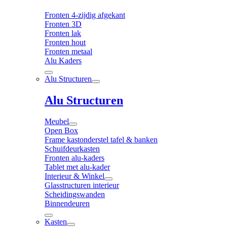
Fronten 4-zijdig afgekant
Fronten 3D
Fronten lak
Fronten hout
Fronten metaal
Alu Kaders
Alu Structuren
Alu Structuren
Meubel
Open Box
Frame kastonderstel tafel & banken
Schuifdeurkasten
Fronten alu-kaders
Tablet met alu-kader
Interieur & Winkel
Glasstructuren interieur
Scheidingswanden
Binnendeuren
Kasten