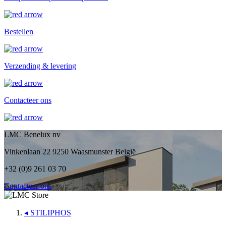
Bestellen
Verzending & levering
Contacteer ons
LMC Benelux nv
Vinkenlaan 22 9250 Waasmunster België
+32 (0)9 261 03 70
Contacteer ons
◂
STILIPHOS