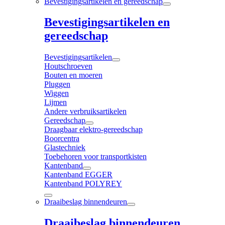
Bevestigingsartikelen en gereedschap
Bevestigingsartikelen en
gereedschap
Bevestigingsartikelen
Houtschroeven
Bouten en moeren
Pluggen
Wiggen
Lijmen
Andere verbruiksartikelen
Gereedschap
Draagbaar elektro-gereedschap
Boorcentra
Glastechniek
Toebehoren voor transportkisten
Kantenband
Kantenband EGGER
Kantenband POLYREY
Draaibeslag binnendeuren
Draaibeslag binnendeuren