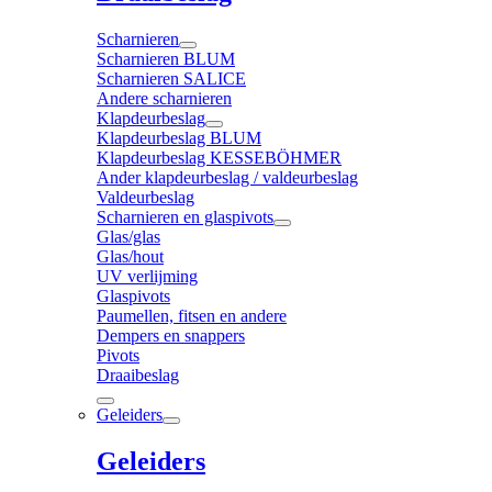
Scharnieren
Scharnieren BLUM
Scharnieren SALICE
Andere scharnieren
Klapdeurbeslag
Klapdeurbeslag BLUM
Klapdeurbeslag KESSEBÖHMER
Ander klapdeurbeslag / valdeurbeslag
Valdeurbeslag
Scharnieren en glaspivots
Glas/glas
Glas/hout
UV verlijming
Glaspivots
Paumellen, fitsen en andere
Dempers en snappers
Pivots
Draaibeslag
Geleiders
Geleiders