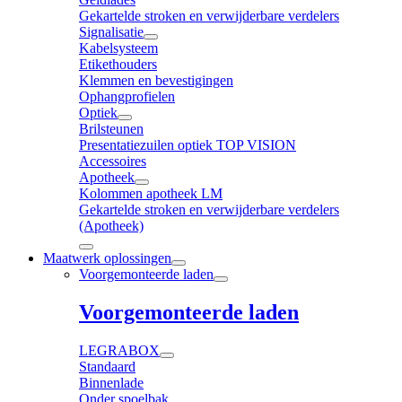
Gekartelde stroken en verwijderbare verdelers
Signalisatie
Kabelsysteem
Etikethouders
Klemmen en bevestigingen
Ophangprofielen
Optiek
Brilsteunen
Presentatiezuilen optiek TOP VISION
Accessoires
Apotheek
Kolommen apotheek LM
Gekartelde stroken en verwijderbare verdelers
(Apotheek)
Maatwerk oplossingen
Voorgemonteerde laden
Voorgemonteerde laden
LEGRABOX
Standaard
Binnenlade
Onder spoelbak