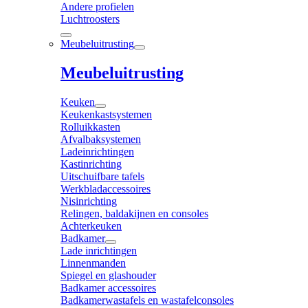
Andere profielen
Luchtroosters
Meubeluitrusting
Meubeluitrusting
Keuken
Keukenkastsystemen
Rolluikkasten
Afvalbaksystemen
Ladeinrichtingen
Kastinrichting
Uitschuifbare tafels
Werkbladaccessoires
Nisinrichting
Relingen, baldakijnen en consoles
Achterkeuken
Badkamer
Lade inrichtingen
Linnenmanden
Spiegel en glashouder
Badkamer accessoires
Badkamerwastafels en wastafelconsoles