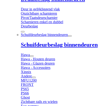
Deur in gelijkliggend vlak
Onzichtbare scharnieren
Pivot/Taatsdeurscharnier
Scharnieren enkel en dubbel
Deurbeslag
Schuifdeurbeslag binnendeuren
Schuifdeurbeslag binnendeuren
Hawa
Hawa - Houten deuren
Hawa - Glazen deuren
Hawa - Accessoires
Xinnix
Andere
MFU1200
FRONT
PS65
PS66
Ghost
Zichtbare rails en wielen
Eco gamma