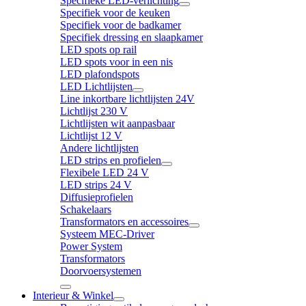
Specifieke LED-verlichting
Specifiek voor de keuken
Specifiek voor de badkamer
Specifiek dressing en slaapkamer
LED spots op rail
LED spots voor in een nis
LED plafondspots
LED Lichtlijsten
Line inkortbare lichtlijsten 24V
Lichtlijst 230 V
Lichtlijsten wit aanpasbaar
Lichtlijst 12 V
Andere lichtlijsten
LED strips en profielen
Flexibele LED 24 V
LED strips 24 V
Diffusieprofielen
Schakelaars
Transformators en accessoires
Systeem MEC-Driver
Power System
Transformators
Doorvoersystemen
Interieur & Winkel