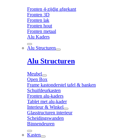
Fronten 4-zijdig afgekant
Fronten 3D
Fronten lak
Fronten hout
Fronten metaal
Alu Kaders
Alu Structuren
Alu Structuren
Meubel
Open Box
Frame kastonderstel tafel & banken
Schuifdeurkasten
Fronten alu-kaders
Tablet met alu-kader
Interieur & Winkel
Glasstructuren interieur
Scheidingswanden
Binnendeuren
Kasten