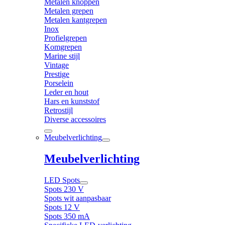
Metalen knoppen
Metalen grepen
Metalen kantgrepen
Inox
Profielgrepen
Komgrepen
Marine stijl
Vintage
Prestige
Porselein
Leder en hout
Hars en kunststof
Retrostijl
Diverse accessoires
Meubelverlichting
Meubelverlichting
LED Spots
Spots 230 V
Spots wit aanpasbaar
Spots 12 V
Spots 350 mA