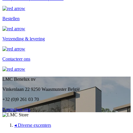
Bestellen
Verzending & levering
Contacteer ons
LMC Benelux nv
Vinkenlaan 22 9250 Waasmunster België
+32 (0)9 261 03 70
Contacteer ons
◂
Diverse excenters