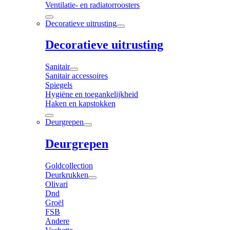
Ventilatie- en radiatorroosters
Decoratieve uitrusting
Decoratieve uitrusting
Sanitair
Sanitair accessoires
Spiegels
Hygiëne en toegankelijkheid
Haken en kapstokken
Deurgrepen
Deurgrepen
Goldcollection
Deurkrukken
Olivari
Dnd
Groël
FSB
Andere