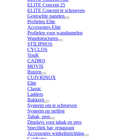
ELITE Concept 25
ELITE Concept te schroeven
Gegroefde panelen
Profielen Elite
Accessoires Elite
Profielen voor wandpanelen
Wandstructuren
STILIPHOS
CYCLOS
YouK
CADRO
MOVIS
Buizen
CUIVRINOX
Elite
Classic
Ladders
Bakkerij
Systeem om te schroeven
Systeem op stellijst
Tabak, pers
Displays voor tabak en pers
Specifiek bar, restaurant
Accessoires winkelinrichting
Geldlades