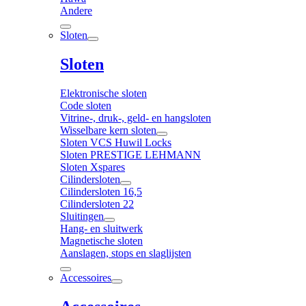
Andere
Sloten
Sloten
Elektronische sloten
Code sloten
Vitrine-, druk-, geld- en hangsloten
Wisselbare kern sloten
Sloten VCS Huwil Locks
Sloten PRESTIGE LEHMANN
Sloten Xspares
Cilindersloten
Cilindersloten 16,5
Cilindersloten 22
Sluitingen
Hang- en sluitwerk
Magnetische sloten
Aanslagen, stops en slaglijsten
Accessoires