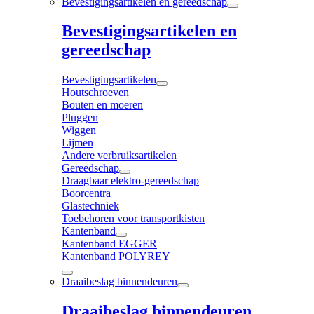
Bevestigingsartikelen en gereedschap
Bevestigingsartikelen en
gereedschap
Bevestigingsartikelen
Houtschroeven
Bouten en moeren
Pluggen
Wiggen
Lijmen
Andere verbruiksartikelen
Gereedschap
Draagbaar elektro-gereedschap
Boorcentra
Glastechniek
Toebehoren voor transportkisten
Kantenband
Kantenband EGGER
Kantenband POLYREY
Draaibeslag binnendeuren
Draaibeslag binnendeuren