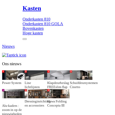
Kasten
Onderkasten 810
Onderkasten 810 GOLA
Bovenkasten
Hoge kasten
Nieuws
Ons nieuws
Power System
Line
Klapdeurbeslag
Schuifdeursystemen
lichtlijsten
FREEslim flap
Cinetto
Dressinginrichting
Hawa Folding
en accessoires
Concepta III
Alu-kaders :
zoom in op de
nieuwigheden