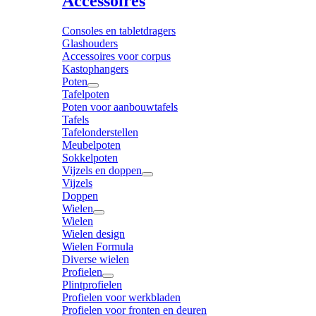
Accessoires
Consoles en tabletdragers
Glashouders
Accessoires voor corpus
Kastophangers
Poten
Tafelpoten
Poten voor aanbouwtafels
Tafels
Tafelonderstellen
Meubelpoten
Sokkelpoten
Vijzels en doppen
Vijzels
Doppen
Wielen
Wielen
Wielen design
Wielen Formula
Diverse wielen
Profielen
Plintprofielen
Profielen voor werkbladen
Profielen voor fronten en deuren