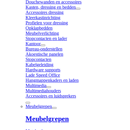
Douchewanden en accessoires
Kasten, dressing en bedden
Accessoires dressing
Kleerkastinrichting
Profielen voor dressing
Opklapbedden
Meubelverlichting
Stopcontacten en lader
Kantoor
Bureau-onderstellen
Akoestische panelen
Stopcontacten
Kabelgeleiding
Hardware supports
Lade Speed Office
Hangmappenkaders en laden
Multimedia
Multimediahouders
Accessoires en luidsprekers
Meubelgrepen
Meubelgrepen