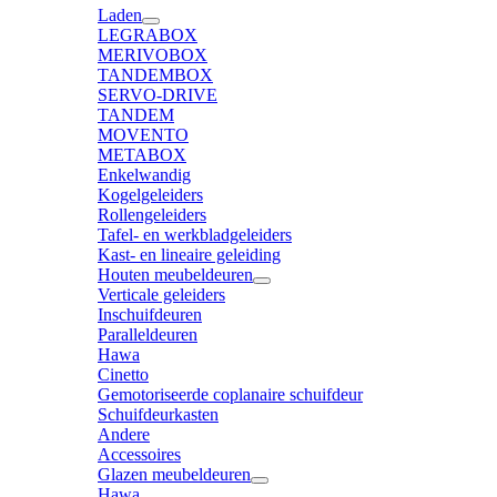
Laden
LEGRABOX
MERIVOBOX
TANDEMBOX
SERVO-DRIVE
TANDEM
MOVENTO
METABOX
Enkelwandig
Kogelgeleiders
Rollengeleiders
Tafel- en werkbladgeleiders
Kast- en lineaire geleiding
Houten meubeldeuren
Verticale geleiders
Inschuifdeuren
Paralleldeuren
Hawa
Cinetto
Gemotoriseerde coplanaire schuifdeur
Schuifdeurkasten
Andere
Accessoires
Glazen meubeldeuren
Hawa