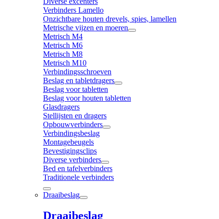
Diverse excenters
Verbinders Lamello
Onzichtbare houten drevels, spies, lamellen
Metrische vijzen en moeren
Metrisch M4
Metrisch M6
Metrisch M8
Metrisch M10
Verbindingsschroeven
Beslag en tabletdragers
Beslag voor tabletten
Beslag voor houten tabletten
Glasdragers
Stellijsten en dragers
Opbouwverbinders
Verbindingsbeslag
Montagebeugels
Bevestigingsclips
Diverse verbinders
Bed en tafelverbinders
Traditionele verbinders
Draaibeslag
Draaibeslag