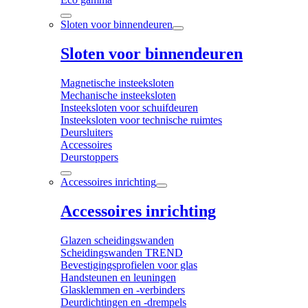
Sloten voor binnendeuren
Sloten voor binnendeuren
Magnetische insteeksloten
Mechanische insteeksloten
Insteeksloten voor schuifdeuren
Insteeksloten voor technische ruimtes
Deursluiters
Accessoires
Deurstoppers
Accessoires inrichting
Accessoires inrichting
Glazen scheidingswanden
Scheidingswanden TREND
Bevestigingsprofielen voor glas
Handsteunen en leuningen
Glasklemmen en -verbinders
Deurdichtingen en -drempels