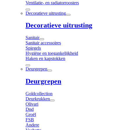
Ventilatie- en radiatorroosters
Decoratieve uitrusting
Decoratieve uitrusting
Sanitair
Sanitair accessoires
Spiegels
Hygiëne en toegankelijkheid
Haken en kapstokken
Deurgrepen
Deurgrepen
Goldcollection
Deurkrukken
Olivari
Dnd
Groël
FSB
Andere