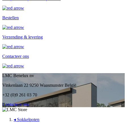
Bestellen
Verzending & levering
Contacteer ons
LMC Benelux nv
Vinkenlaan 22 9250 Waasmunster België
+32 (0)9 261 03 70
Contacteer ons
◂
Sokkelpoten