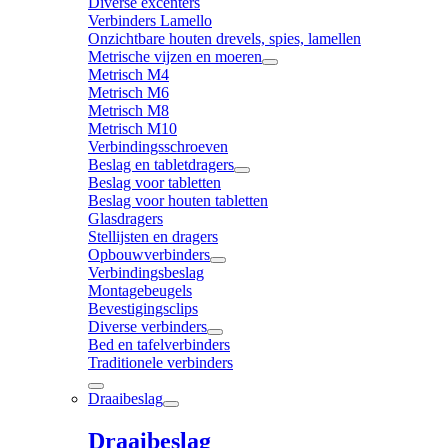
Diverse excenters
Verbinders Lamello
Onzichtbare houten drevels, spies, lamellen
Metrische vijzen en moeren
Metrisch M4
Metrisch M6
Metrisch M8
Metrisch M10
Verbindingsschroeven
Beslag en tabletdragers
Beslag voor tabletten
Beslag voor houten tabletten
Glasdragers
Stellijsten en dragers
Opbouwverbinders
Verbindingsbeslag
Montagebeugels
Bevestigingsclips
Diverse verbinders
Bed en tafelverbinders
Traditionele verbinders
Draaibeslag
Draaibeslag