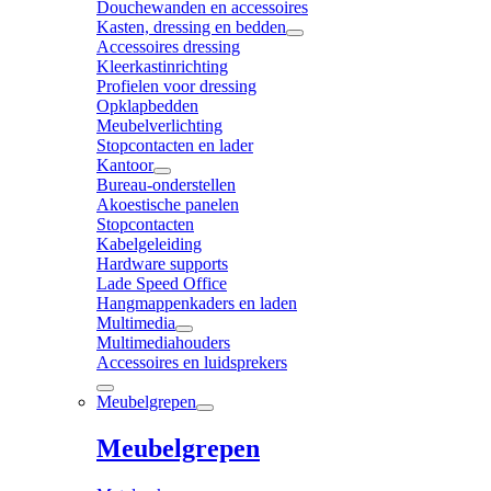
Douchewanden en accessoires
Kasten, dressing en bedden
Accessoires dressing
Kleerkastinrichting
Profielen voor dressing
Opklapbedden
Meubelverlichting
Stopcontacten en lader
Kantoor
Bureau-onderstellen
Akoestische panelen
Stopcontacten
Kabelgeleiding
Hardware supports
Lade Speed Office
Hangmappenkaders en laden
Multimedia
Multimediahouders
Accessoires en luidsprekers
Meubelgrepen
Meubelgrepen