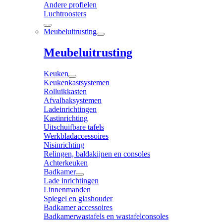
Andere profielen
Luchtroosters
Meubeluitrusting
Meubeluitrusting
Keuken
Keukenkastsystemen
Rolluikkasten
Afvalbaksystemen
Ladeinrichtingen
Kastinrichting
Uitschuifbare tafels
Werkbladaccessoires
Nisinrichting
Relingen, baldakijnen en consoles
Achterkeuken
Badkamer
Lade inrichtingen
Linnenmanden
Spiegel en glashouder
Badkamer accessoires
Badkamerwastafels en wastafelconsoles