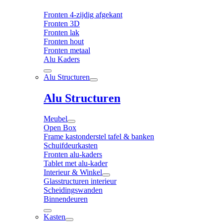
Fronten 4-zijdig afgekant
Fronten 3D
Fronten lak
Fronten hout
Fronten metaal
Alu Kaders
Alu Structuren
Alu Structuren
Meubel
Open Box
Frame kastonderstel tafel & banken
Schuifdeurkasten
Fronten alu-kaders
Tablet met alu-kader
Interieur & Winkel
Glasstructuren interieur
Scheidingswanden
Binnendeuren
Kasten