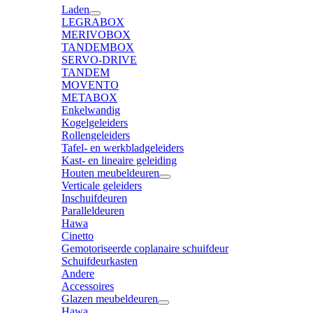
Laden
LEGRABOX
MERIVOBOX
TANDEMBOX
SERVO-DRIVE
TANDEM
MOVENTO
METABOX
Enkelwandig
Kogelgeleiders
Rollengeleiders
Tafel- en werkbladgeleiders
Kast- en lineaire geleiding
Houten meubeldeuren
Verticale geleiders
Inschuifdeuren
Paralleldeuren
Hawa
Cinetto
Gemotoriseerde coplanaire schuifdeur
Schuifdeurkasten
Andere
Accessoires
Glazen meubeldeuren
Hawa