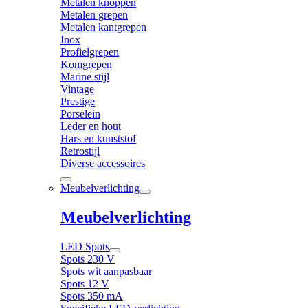
Metalen knoppen
Metalen grepen
Metalen kantgrepen
Inox
Profielgrepen
Komgrepen
Marine stijl
Vintage
Prestige
Porselein
Leder en hout
Hars en kunststof
Retrostijl
Diverse accessoires
Meubelverlichting
Meubelverlichting
LED Spots
Spots 230 V
Spots wit aanpasbaar
Spots 12 V
Spots 350 mA