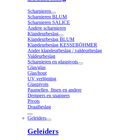
Scharnieren
Scharnieren BLUM
Scharnieren SALICE
Andere scharnieren
Klapdeurbeslag
Klapdeurbeslag BLUM
Klapdeurbeslag KESSEBÖHMER
Ander klapdeurbeslag / valdeurbeslag
Valdeurbeslag
Scharnieren en glaspivots
Glas/glas
Glas/hout
UV verlijming
Glaspivots
Paumellen, fitsen en andere
Dempers en snappers
Pivots
Draaibeslag
Geleiders
Geleiders