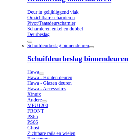
Deur in gelijkliggend vlak
Onzichtbare scharnieren
Pivot/Taatsdeurscharnier
Scharnieren enkel en dubbel
Deurbeslag
Schuifdeurbeslag binnendeuren
Schuifdeurbeslag binnendeuren
Hawa
Hawa - Houten deuren
Hawa - Glazen deuren
Hawa - Accessoires
Xinnix
Andere
MFU1200
FRONT
PS65
PS66
Ghost
Zichtbare rails en wielen
Eco gamma