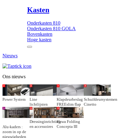
Kasten
Onderkasten 810
Onderkasten 810 GOLA
Bovenkasten
Hoge kasten
Nieuws
Ons nieuws
Power System
Line
Klapdeurbeslag
Schuifdeursystemen
lichtlijsten
FREEslim flap
Cinetto
Dressinginrichting
Hawa Folding
en accessoires
Concepta III
Alu-kaders :
zoom in op de
nieuwigheden