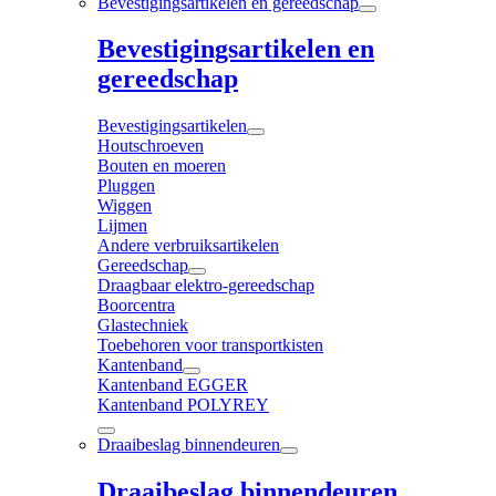
Bevestigingsartikelen en gereedschap
Bevestigingsartikelen en
gereedschap
Bevestigingsartikelen
Houtschroeven
Bouten en moeren
Pluggen
Wiggen
Lijmen
Andere verbruiksartikelen
Gereedschap
Draagbaar elektro-gereedschap
Boorcentra
Glastechniek
Toebehoren voor transportkisten
Kantenband
Kantenband EGGER
Kantenband POLYREY
Draaibeslag binnendeuren
Draaibeslag binnendeuren