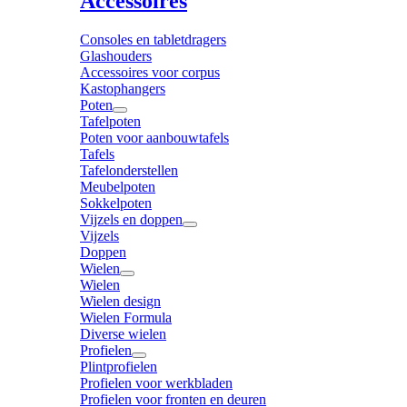
Accessoires
Consoles en tabletdragers
Glashouders
Accessoires voor corpus
Kastophangers
Poten
Tafelpoten
Poten voor aanbouwtafels
Tafels
Tafelonderstellen
Meubelpoten
Sokkelpoten
Vijzels en doppen
Vijzels
Doppen
Wielen
Wielen
Wielen design
Wielen Formula
Diverse wielen
Profielen
Plintprofielen
Profielen voor werkbladen
Profielen voor fronten en deuren