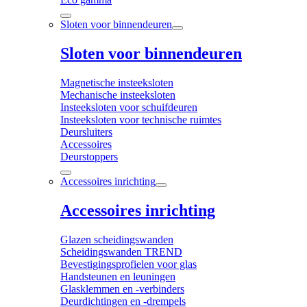
Sloten voor binnendeuren
Sloten voor binnendeuren
Magnetische insteeksloten
Mechanische insteeksloten
Insteeksloten voor schuifdeuren
Insteeksloten voor technische ruimtes
Deursluiters
Accessoires
Deurstoppers
Accessoires inrichting
Accessoires inrichting
Glazen scheidingswanden
Scheidingswanden TREND
Bevestigingsprofielen voor glas
Handsteunen en leuningen
Glasklemmen en -verbinders
Deurdichtingen en -drempels