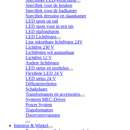
Specifieke LED-verlichting
Specifiek voor de keuken
Specifiek voor de badkamer
Specifiek dressing en slaapkamer
LED spots op rail
LED spots voor in een nis
LED plafondspots
LED Lichtlijsten
Line inkortbare lichtlijsten 24V
Lichtlijst 230 V
Lichtlijsten wit aanpasbaar
Lichtlijst 12 V
Andere lichtlijsten
LED strips en profielen
Flexibele LED 24 V
LED strips 24 V
Diffusieprofielen
Schakelaars
Transformators en accessoires
Systeem MEC-Driver
Power System
Transformators
Doorvoersystemen
Interieur & Winkel