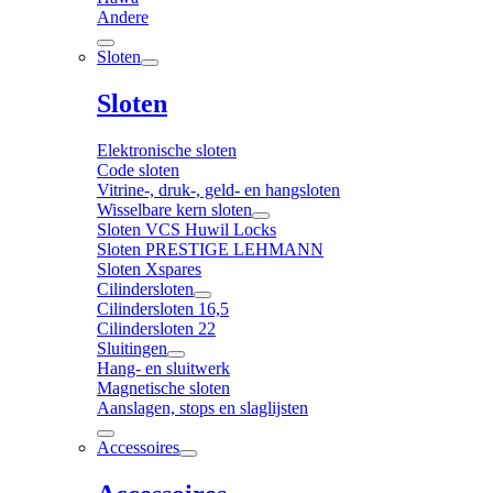
Andere
Sloten
Sloten
Elektronische sloten
Code sloten
Vitrine-, druk-, geld- en hangsloten
Wisselbare kern sloten
Sloten VCS Huwil Locks
Sloten PRESTIGE LEHMANN
Sloten Xspares
Cilindersloten
Cilindersloten 16,5
Cilindersloten 22
Sluitingen
Hang- en sluitwerk
Magnetische sloten
Aanslagen, stops en slaglijsten
Accessoires