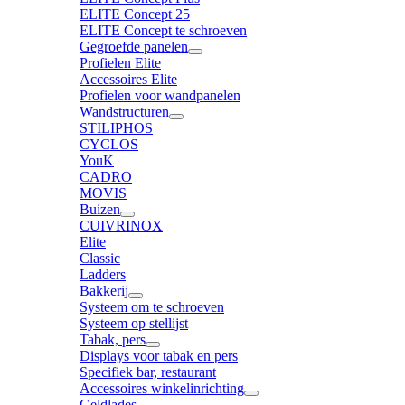
ELITE Concept 25
ELITE Concept te schroeven
Gegroefde panelen
Profielen Elite
Accessoires Elite
Profielen voor wandpanelen
Wandstructuren
STILIPHOS
CYCLOS
YouK
CADRO
MOVIS
Buizen
CUIVRINOX
Elite
Classic
Ladders
Bakkerij
Systeem om te schroeven
Systeem op stellijst
Tabak, pers
Displays voor tabak en pers
Specifiek bar, restaurant
Accessoires winkelinrichting
Geldlades