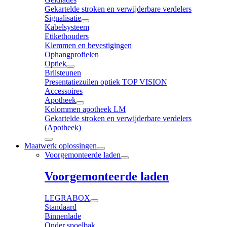
Gekartelde stroken en verwijderbare verdelers
Signalisatie
Kabelsysteem
Etikethouders
Klemmen en bevestigingen
Ophangprofielen
Optiek
Brilsteunen
Presentatiezuilen optiek TOP VISION
Accessoires
Apotheek
Kolommen apotheek LM
Gekartelde stroken en verwijderbare verdelers
(Apotheek)
Maatwerk oplossingen
Voorgemonteerde laden
Voorgemonteerde laden
LEGRABOX
Standaard
Binnenlade
Onder spoelbak