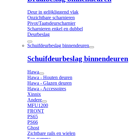
Deur in gelijkliggend vlak
Onzichtbare scharnieren
Pivot/Taatsdeurscharnier
Scharnieren enkel en dubbel
Deurbeslag
Schuifdeurbeslag binnendeuren
Schuifdeurbeslag binnendeuren
Hawa
Hawa - Houten deuren
Hawa - Glazen deuren
Hawa - Accessoires
Xinnix
Andere
MFU1200
FRONT
PS65
PS66
Ghost
Zichtbare rails en wielen
Eco gamma