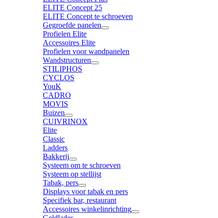
ELITE Concept 25
ELITE Concept te schroeven
Gegroefde panelen
Profielen Elite
Accessoires Elite
Profielen voor wandpanelen
Wandstructuren
STILIPHOS
CYCLOS
YouK
CADRO
MOVIS
Buizen
CUIVRINOX
Elite
Classic
Ladders
Bakkerij
Systeem om te schroeven
Systeem op stellijst
Tabak, pers
Displays voor tabak en pers
Specifiek bar, restaurant
Accessoires winkelinrichting
Geldlades