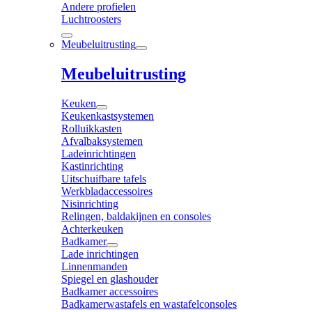
Andere profielen
Luchtroosters
Meubeluitrusting
Meubeluitrusting
Keuken
Keukenkastsystemen
Rolluikkasten
Afvalbaksystemen
Ladeinrichtingen
Kastinrichting
Uitschuifbare tafels
Werkbladaccessoires
Nisinrichting
Relingen, baldakijnen en consoles
Achterkeuken
Badkamer
Lade inrichtingen
Linnenmanden
Spiegel en glashouder
Badkamer accessoires
Badkamerwastafels en wastafelconsoles