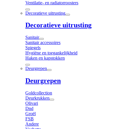
Ventilatie- en radiatorroosters
Decoratieve uitrusting
Decoratieve uitrusting
Sanitair
Sanitair accessoires
Spiegels
Hygiëne en toegankelijkheid
Haken en kapstokken
Deurgrepen
Deurgrepen
Goldcollection
Deurkrukken
Olivari
Dnd
Groël
FSB
Andere