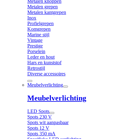
Metalen knoppen
Metalen grepen
Metalen kantgrepen
Inox
Profielgrepen
Komgrepen
Marine stijl
Vintage
Prestige
Porselein
Leder en hout
Hars en kunststof
Retrostijl
Diverse accessoires
Meubelverlichting
Meubelverlichting
LED Spots
Spots 230 V
Spots wit aanpasbaar
Spots 12 V
Spots 350 mA