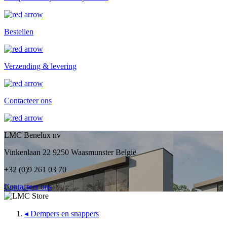
Bestellen
Verzending & levering
Contacteer ons
LMC Benelux nv
Vinkenlaan 22 9250 Waasmunster België
+32 (0)9 261 03 70
Contacteer ons
◂
Dempers en snappers