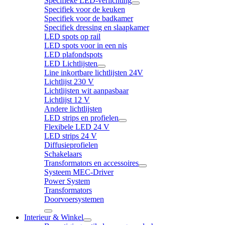
Specifieke LED-verlichting
Specifiek voor de keuken
Specifiek voor de badkamer
Specifiek dressing en slaapkamer
LED spots op rail
LED spots voor in een nis
LED plafondspots
LED Lichtlijsten
Line inkortbare lichtlijsten 24V
Lichtlijst 230 V
Lichtlijsten wit aanpasbaar
Lichtlijst 12 V
Andere lichtlijsten
LED strips en profielen
Flexibele LED 24 V
LED strips 24 V
Diffusieprofielen
Schakelaars
Transformators en accessoires
Systeem MEC-Driver
Power System
Transformators
Doorvoersystemen
Interieur & Winkel