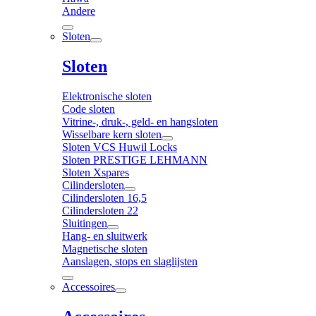
Andere
Sloten
Sloten
Elektronische sloten
Code sloten
Vitrine-, druk-, geld- en hangsloten
Wisselbare kern sloten
Sloten VCS Huwil Locks
Sloten PRESTIGE LEHMANN
Sloten Xspares
Cilindersloten
Cilindersloten 16,5
Cilindersloten 22
Sluitingen
Hang- en sluitwerk
Magnetische sloten
Aanslagen, stops en slaglijsten
Accessoires