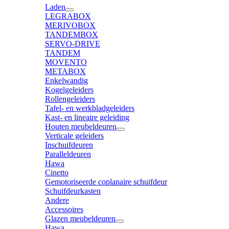
Laden
LEGRABOX
MERIVOBOX
TANDEMBOX
SERVO-DRIVE
TANDEM
MOVENTO
METABOX
Enkelwandig
Kogelgeleiders
Rollengeleiders
Tafel- en werkbladgeleiders
Kast- en lineaire geleiding
Houten meubeldeuren
Verticale geleiders
Inschuifdeuren
Paralleldeuren
Hawa
Cinetto
Gemotoriseerde coplanaire schuifdeur
Schuifdeurkasten
Andere
Accessoires
Glazen meubeldeuren
Hawa