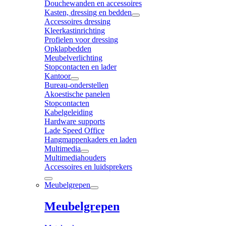
Douchewanden en accessoires
Kasten, dressing en bedden
Accessoires dressing
Kleerkastinrichting
Profielen voor dressing
Opklapbedden
Meubelverlichting
Stopcontacten en lader
Kantoor
Bureau-onderstellen
Akoestische panelen
Stopcontacten
Kabelgeleiding
Hardware supports
Lade Speed Office
Hangmappenkaders en laden
Multimedia
Multimediahouders
Accessoires en luidsprekers
Meubelgrepen
Meubelgrepen