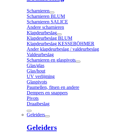
Scharnieren
Scharnieren BLUM
Scharnieren SALICE
Andere scharnieren
Klapdeurbeslag
Klapdeurbeslag BLUM
Klapdeurbeslag KESSEBÖHMER
Ander klapdeurbeslag / valdeurbeslag
Valdeurbeslag
Scharnieren en glaspivots
Glas/glas
Glas/hout
UV verlijming
Glaspivots
Paumellen, fitsen en andere
Dempers en snappers
Pivots
Draaibeslag
Geleiders
Geleiders