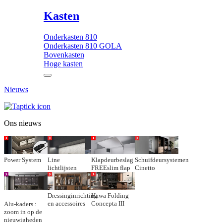
Kasten
Onderkasten 810
Onderkasten 810 GOLA
Bovenkasten
Hoge kasten
Nieuws
Ons nieuws
Power System
Line
Klapdeurbeslag
Schuifdeursystemen
lichtlijsten
FREEslim flap
Cinetto
Dressinginrichting
Hawa Folding
en accessoires
Concepta III
Alu-kaders :
zoom in op de
nieuwigheden