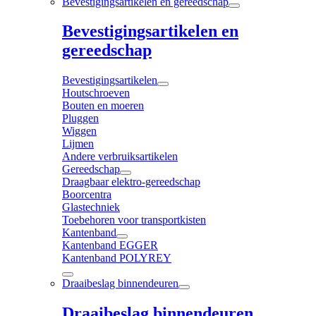
Bevestigingsartikelen en gereedschap
Bevestigingsartikelen en
gereedschap
Bevestigingsartikelen
Houtschroeven
Bouten en moeren
Pluggen
Wiggen
Lijmen
Andere verbruiksartikelen
Gereedschap
Draagbaar elektro-gereedschap
Boorcentra
Glastechniek
Toebehoren voor transportkisten
Kantenband
Kantenband EGGER
Kantenband POLYREY
Draaibeslag binnendeuren
Draaibeslag binnendeuren