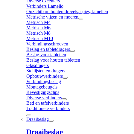
Diverse excenters
Verbinders Lamello
Onzichtbare houten drevels, spies, lamellen
Metrische vijzen en moeren
Metrisch M4
Metrisch M6
Metrisch M8
Metrisch M10
Verbindingsschroeven
Beslag en tabletdragers
Beslag voor tabletten
Beslag voor houten tabletten
Glasdragers
Stellijsten en dragers
Opbouwverbinders
Verbindingsbeslag
Montagebeugels
Bevestigingsclips
Diverse verbinders
Bed en tafelverbinders
Traditionele verbinders
Draaibeslag
Draaibeslag