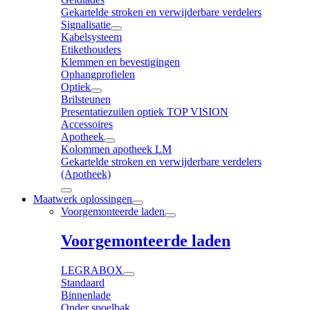
Gekartelde stroken en verwijderbare verdelers
Signalisatie
Kabelsysteem
Etikethouders
Klemmen en bevestigingen
Ophangprofielen
Optiek
Brilsteunen
Presentatiezuilen optiek TOP VISION
Accessoires
Apotheek
Kolommen apotheek LM
Gekartelde stroken en verwijderbare verdelers
(Apotheek)
Maatwerk oplossingen
Voorgemonteerde laden
Voorgemonteerde laden
LEGRABOX
Standaard
Binnenlade
Onder spoelbak