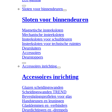
Sloten voor binnendeuren
Sloten voor binnendeuren
Magnetische insteeksloten
Mechanische insteeksloten
Insteeksloten voor schuifdeuren
Insteeksloten voor technische ruimtes
Deursluiters
Accessoires
Deurstoppers
Accessoires inrichting
Accessoires inrichting
Glazen scheidingswanden
Scheidingswanden TREND
Bevestigingsprofielen voor glas
Handsteunen en leuningen
Glasklemmen en -verbinders
Deurdichtingen en -drempels