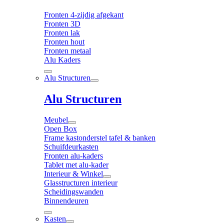
Fronten 4-zijdig afgekant
Fronten 3D
Fronten lak
Fronten hout
Fronten metaal
Alu Kaders
Alu Structuren
Alu Structuren
Meubel
Open Box
Frame kastonderstel tafel & banken
Schuifdeurkasten
Fronten alu-kaders
Tablet met alu-kader
Interieur & Winkel
Glasstructuren interieur
Scheidingswanden
Binnendeuren
Kasten